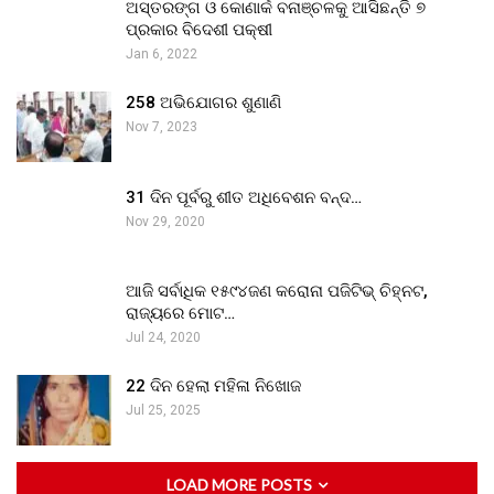
ଅସ୍ତରଙ୍ଗ ଓ କୋଣାର୍କ ବନାଞ୍ଚଳକୁ ଆସିଛନ୍ତି ୭
ପ୍ରକାର ବିଦେଶୀ ପକ୍ଷୀ
Jan 6, 2022
258 ଅଭିଯୋଗର ଶୁଣାଣି
Nov 7, 2023
31 ଦିନ ପୂର୍ବରୁ ଶୀତ ଅଧିବେଶନ ବନ୍ଦ…
Nov 29, 2020
ଆଜି ସର୍ବାଧିକ ୧୫୯୪ଜଣ କରୋନା ପଜିଟିଭ୍ ଚିହ୍ନଟ,
ରାଜ୍ୟରେ ମୋଟ…
Jul 24, 2020
22 ଦିନ ହେଲା ମହିଳା ନିଖୋଜ
Jul 25, 2025
LOAD MORE POSTS