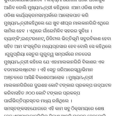
ଆଣିବ ବୋଲି ମୁଖ୍ୟମନ୍ତ୍ରୀ କହିଥିଲେ ।ଆମ ଓଡିଶା ନବୀନ
ଓଡିଶା କାର୍ଯ୍ୟକ୍ରମସମ୍ପର୍କରେ ଆଲୋକପାତ କରି
ମୁଖ୍ୟମନ୍ତ୍ରୀକହିଥିଲେ ଯେ ଖୁବ ଶୀଘ୍ର ମାଲକାନଗିରିଏଥିରେ
ସାମିଲ ହେବ । ଏଥିରେ ଗାଁରେମିଳିବ ସହରର ସୁବିଧା ।
ବ୍ୟାଙ୍କିଂ,ଇଣ୍ଟରନେଟ୍, ଡିଜିଟାଲ ଭିତ୍ତିଭୂମି ସବୁରବିକାଶ ହେବା
ସହିତ ଆମ ସଂସ୍କୃତିର ମଧ୍ୟପ୍ରସାର ହେବ ବୋଲି ସେ କହିଥିଲେ
।ଗୁରୁପ୍ରିୟା ସେତୁର ଗୁରୁତ୍ୱ ସମ୍ପର୍କରେ ମତଦେଇ
ମୁଖ୍ୟମନ୍ତ୍ରୀ କହିଲେ ଯେ ଏହାମାଲକାନଗିରି ବିକାଶର ଏକ
ବଡମାଇଲଷ୍ଟୋନ । ଏହି ସେତୁ ଜରିଆରେସ୍ୱାଭିମାନ
ଅଞ୍ଚଳରେ ଆସିଛି ବିକାଶରଆଲୋକ । ମୁଖ୍ୟମନ୍ତ୍ରୀ
ମାଲକାନଗିରିରେ ଦୁଇଶହ କୋଟି ଟଙ୍କାର ପ୍ରକଳ୍ପ ଉଦ୍ଘାଟନ
କରିବାସହିତ ୬୦୦ କୋଟି ଟଙ୍କାର ପ୍ରକଳ୍ପ
ପାଇଁଭିତ୍ତିପ୍ରସ୍ତର ମଧ୍ୟ ରଖିଥିଲେ ।
ସମସ୍ତଙ୍କସହଯୋଗରେ ଏହି କାମ ସବୁ ଠିକ୍ସମୟରେ ଶେଷ