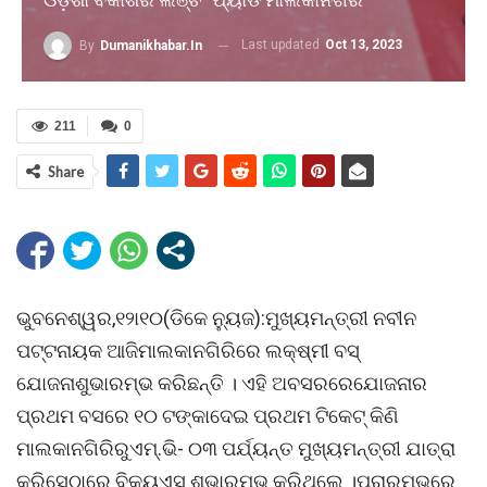
Last updated
Oct 13, 2023
By
Dumanikhabar.in
211
0
Share
ଭୁବନେଶ୍ୱର,୧୨ା୧୦(ଡିକେ ନୁ୍ୟଜ):ମୁଖ୍ୟମନ୍ତ୍ରୀ ନବୀନ
ପଟ୍ଟନାୟକ ଆଜିମାଲକାନଗିରିରେ ଲକ୍ଷ୍ମୀ ବସ୍
ଯୋଜନାଶୁଭାରମ୍ଭ କରିଛନ୍ତି । ଏହି ଅବସରରେଯୋଜନାର
ପ୍ରଥମ ବସରେ ୧୦ ଟଙ୍କାଦେଇ ପ୍ରଥମ ଟିକେଟ୍ କିଣି
ମାଲକାନଗିରିରୁଏମ୍.ଭି- ୦୩ ପର୍ଯ୍ୟନ୍ତ ମୁଖ୍ୟମନ୍ତ୍ରୀ ଯାତ୍ରା
କରିସେଠାରେ ବିକୁ୍ୟଏସ୍ ଶୁଭାରମ୍ଭ କରିଥିଲେ ।ପ୍ରାରମ୍ଭରେ