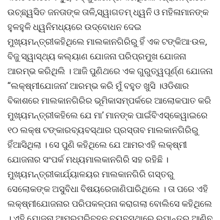
ଉଚ୍ଛ୍ୱସିତ ଜନତାଙ୍କ ତାଳି,ସ୍ୱାଗତମ୍ ଧ୍ୱନି ଓ ମହିଳାମାନଙ୍କ
ହୁଳହୁଳି ଧ୍ୱନିମଧ୍ୟରେ ଉଦ୍ବୋଧନ ଦେଇ
ମୁଖ୍ୟମନ୍ତ୍ରୀକହିଥିଲେ ମାଲକାନଗିରିରୁ ହିଁ ଏକ ଟଙ୍କିଆ·ଉଳ,
ବିଜୁ ସ୍ୱାସ୍ଥ୍ୟ କଲ୍ୟାଣ ଯୋଜନା ପରିପ୍ରମୁଖ ଯୋଜନା
ଆରମ୍ଭ କରିଥିଲି । ଆଜି ପୁଣିଥରେ ଏକ ଗୁରୁତ୍ୱପୂର୍ଣ୍ଣ ଯୋଜନା
“ଲକ୍ଷ୍ମୀଯୋଜନା’ ଆରମ୍ଭ କରି ମୁଁ ବହୁତ ଖୁସି ।ଓଡିଶାର
ବିକାଶରେ ମାଲକାନଗିରିର ଭୂମିକାସମ୍ପର୍କରେ ଆଲୋକପାତ କରି
ମୁଖ୍ୟମନ୍ତ୍ରୀକହିଲେ ଯେ ମା’ ମାନଙ୍କ ପାଇଁବିଏସ୍କେୱାଇରେ
୧୦ ଲକ୍ଷ ଟଙ୍କାରବ୍ୟବସ୍ଥାର ପ୍ରସ୍ତାବ ମାଲକାନଗିରିରୁ
ହିଁଆସିଥିଲା । ସେ ପୁଣି କହିଥିଲେ ଯେ ଆମରଏହି ଲକ୍ଷ୍ମୀ
ଯୋଜନାର ସଂପର୍କ ମଧ୍ୟମାଲକାନଗିରି ସହ ରହିଛି ।
ମୁଖ୍ୟମନ୍ତ୍ରୀକାର୍ଯ୍ୟାଳୟର ମାଲକାନଗିରି ଗସ୍ତରୁ
ସେଲୋକଙ୍କ ଅସୁବିଧା ବିଷୟରେଜାଣିପାରିଥିଲେ । ତା ପରେ ଏହି
ଲକ୍ଷ୍ମୀଯୋଜନାର ପରିପକଳ୍ପନା କରାଗଲା ବୋଲିସେ କହିଥିଲେ
। ଏହି ଯୋଜନା ଆମରପରିବହନ ବ୍ୟବସ୍ଥାରେ ରୂପାନ୍ତର ଆଣିବ