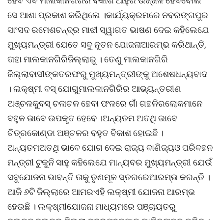
ହେବ ଏବଂମାଲକାନଗିରିର ବିକାଶ ଆହୁରି ଉଜ୍ଜଳ ହେବବୋଲି
ସେ ଆଶା ପ୍ରକାଶ କରିଥିଲେ ।କାର୍ଯ୍ୟକ୍ରମରେ ନବରଙ୍ଗପୁର
ସାଂସଦ ରମେଶଚନ୍ଦ୍ର ମାଝୀ ସ୍ୱାଗତ ଭାଷଣ ଦେଇ କହିଲେଯେ
ମୁଖ୍ୟମନ୍ତ୍ରୀ ଯେତେ ସବୁ ନୂତନ ଯୋଜନାଆରମ୍ଭ କରିଥାନ୍ତି,
ତାହା ମାଲକାନଗିରିଜିଲ୍ଲାରୁ । ତେଣୁ ମାଲକାନଗିରି
ଜିଲ୍ଲାବାସୀଙ୍କତରଫରୁ ମୁଖ୍ୟମନ୍ତ୍ରୀଙ୍କୁ ଅଶେଷଧନ୍ୟବାଦ
। ଲକ୍ଷ୍ମୀ ବସ୍ ଯୋଗୁମାଲକାନଗିରିର ଆଭ୍ୟନ୍ତରୀଣ
ଅଞ୍ଚଳକୁବସ୍ ଚଳାଚଳ ହେବା ଫଳରେ ଗାଁ ଗହଳିରଲୋକମାନେ
ବହୁଳ ଭାବେ ଉପକୃତ ହେବେ ।ଅନ୍ୟତମ ଅତଥି ଭାବେ
ଚିତ୍ରକୋଣ୍ଡା ଅଞ୍ଚଳର ବହୁତ ବିକାଶ ହୋଇଛି ।
ଅନ୍ୟତମଅତଥି ଭାବେ ଯୋଗ ଦେଇ ରାଜ୍ୟ ବାଣିଜ୍ୟଓ ପରିବହନ
ମନ୍ତ୍ରୀ ଟୁକୁନି ସାହୁ କହିଲେଯେ ମାନ୍ୟବର ମୁଖ୍ୟମନ୍ତ୍ରୀ ଯେଉଁ
ସବୁଯୋଜନା ଭାବନ୍ତି ତାକୁ ତୃଣମୂଳ ସ୍ତରରେଆରମ୍ଭ କରନ୍ତି ।
ଆଜି ୬ଟି ଜିଲ୍ଲାରେ ଆମରଏହି ଲକ୍ଷ୍ମୀ ଯୋଜନା ଆରମ୍ଭ
ହେଉଛି । ଲକ୍ଷ୍ମୀଯୋଜନା ମାଧ୍ୟମରେ ପଞ୍ଚାୟତରୁ