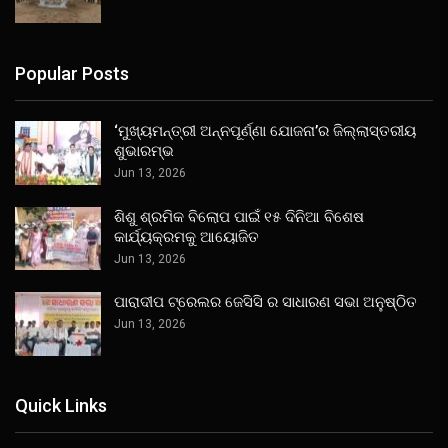
Popular Posts
‘ମୁଖ୍ୟମନ୍ତ୍ରୀ ଅନ୍ନପୂର୍ଣ୍ଣା ଯୋଜନା’ର ଜିଲ୍ଲାସ୍ତରୀୟ
ଶୁଭାରମ୍ଭ
Jun 13, 2026
ଶିଶୁ ଶ୍ରମିକ ବିଲୋପ ପାଇଁ ୧୫ ଦିନିଆ ବିଶେଷ
କାର୍ଯ୍ୟକ୍ରମକୁ ଆୟୋଜିତ
Jun 13, 2026
ପାରାଦୀପ ଟ୍ରେଲର ଜେସିସି ର ସାଧାରଣ ସଭା ଅନୁଷ୍ଠିତ
Jun 13, 2026
Quick Links