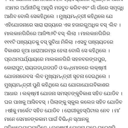
।ଆମର ଅର୍ଥନୀତିକୁ ଆହୁରି ମଜବୁତ କରିବଏବଂ ଗାଁ ଗାଁରେ ସମୃଦ୍ଧି
ଆଣିବ ବୋଲି ସେକହିଥିଲେ । ମୁଖ୍ୟମନ୍ତ୍ରୀ କହିଥିଲେ ଯେ
ଏହିଯୋଜନାରେ ସାରା ରାଜ୍ୟରେ ଏକ ହଜାରରୁଅଧିକ ବସ୍ ·ଲିବ ।
ମାଲକାନଗିରିରେ ଆଜି୩୬ଟି ବସ୍ ·ଲିଲା । ମାଲକାନଗିରିର
୧୧୧ଟି ପଞ୍ଚାୟତକୁ ବସ୍ ସୁବିଧା ମିଳିଲା ।ଏସବୁ ପଞ୍ଚାୟତରେ
ବିକାଶର ନୂଆ ଧାରାଆରମ୍ଭ ହେଲା ବୋଲି ସେ କହିଥିଲେ ।
ପ୍ରଥମପର୍ଯ୍ୟାୟରେ ମାଲକାନଗିରି ସହନବରଙ୍ଗପୁର,
କୋରାପୁଟ, ରାୟଗଡା,ଗଜପତି ଓ କନ୍ଧମାଳରେ ଲକ୍ଷ୍ମୀ
ଯୋଜନାରେବସ ·ଲିବ ମୁଖ୍ୟମନ୍ତ୍ରୀ ସୂଚନା ଦେଇଥିଲେ ।
ମୁଖ୍ୟମନ୍ତ୍ରୀ ପୁଣି କହିଥିଲେ ଯେ ଯୋଗାଯୋଗବିକାଶର
ଆଧାର । ଲକ୍ଷ୍ମୀ ଯୋଜନା ସମସ୍ତଙ୍କୁବିକାଶ ସହିତ ଯୋଡିବ ।
ଘର ପାଖକୁ ଆସିବବସ୍ । ପିଲାଙ୍କୁ ସ୍କୁଲ କଲେଜ ସହିତ ଯୋଡିବ
।·ଷୀକୁ ମାର୍କେଟ ସହିତ ଯୋଡିବ । ରୋଗୀକୁହସ୍ପିଟାଲ ନେବ । ମା’
ମାନେ ସେମାନଙ୍କକାମ ପାଇଁ ବିଭିନ୍ନ ସ୍ଥାନକୁ
ସୁବିଧାରେଯାଇପାରିବେ । ଲକ୍ଷ୍ମୀ ଯୋଜନା ଘରେ ଘରେଖୁସି