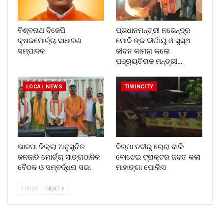
ବିଶ୍ବନାଥ ବିଜେପି
ପ୍ରଧାନମନ୍ତ୍ରୀ ନରେନ୍ଦ୍ର
କୃଷକମୋର୍ଚ୍ଚା ସାଧାରଣ
ମୋଦି ଙ୍କ ଦୀର୍ଘାୟୁ ଓ ସୁସ୍ଥ
ସମ୍ପାଦକ
ଜୀବନ କାମନା କଲେ
ପଞ୍ଚାୟତିରାଜ ମନ୍ତ୍ରୀ…
LOCAL NEWS
TIWINCITY
ଭାଜପା ଜିଲ୍ଲା ଅନୁସୂଚିତ
ବିରୂପା ନଦୀରୁ ଚୋରା ବାଲି
ଜନଜାତି ମୋର୍ଚ୍ଚା ସାଙ୍ଗଠାନିକ
ବୋଝେଇ ଟ୍ରାକ୍ଟର ଜବତ କଲା
ବୈଠକ ଓ ସମ୍ବର୍ଦ୍ଧନା ସଭା
ମାହାଙ୍ଗା ପୋଲିସ
PREV
NEXT