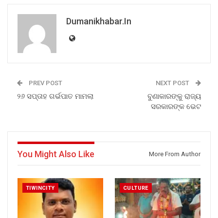
Dumanikhabar.in
PREV POST
NEXT POST
୨୬ ସପ୍ତାହ ଗର୍ଭପାତ ମାମଲା
ବୁଣାକାରଙ୍କୁ ରାଜ୍ୟ
ସରକାରଙ୍କ ଭେଟ
You Might Also Like
More From Author
TIWINCITY
CULTURE