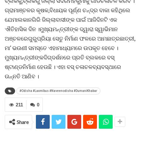
ବ୍ଲକକୁ,ବ୍ଲକରୁ ଜିଲ୍ଲା ସଦରମହକୁମାକୁ ଗାଡିଚଳାଚଳ କରିବ ।
ଗ୍ରାମାଞ୍ଚଳର କୃଷକ,ବିଧାୟକ ପୂର୍ଣ୍ଣ ଚନ୍ଦ୍ର ବାକା କହିଥିଲେ
ଯେମାଲକାନଗିରି ଜିଲ୍ଲାବାସୀଙ୍କ ପାଇଁ ଆଜିଦିନଟି ଏକ
ଐତିହାସିକ ଦିନ ।ମୁଖ୍ୟମନ୍ତ୍ରୀଙ୍କ ଦ୍ୱାରା ସ୍ୱାଭିମାନ
ଅଞ୍ଚଳରେଗୁରୁପ୍ରିୟା ସେତୁ ନିର୍ମାଣ ଫଳରେ ଆମଛାତ୍ରଛାତ୍ରୀ,
ମା’ ଭଉଣୀ ସମସ୍ତେ ଏହାମାଧ୍ୟମରେ ଉପକୃତ ହେବେ ।
ମୁଖ୍ୟମନ୍ତ୍ରୀଙ୍କଦିଗ୍ଦର୍ଶନରେ ପ୍ରତି ବ୍ଲକରେ ବସ୍
ଷ୍ଟାଣ୍ଡନିର୍ମାଣ ହେଉଛି । ଏହା ବସ୍ ଚଳାଚଳବ୍ୟବସ୍ଥାରେ
ଉନ୍ନତି ଆଣିବ ।
#Odisha #Laxmibus #Naveenodisha #DumaniKhabar
211
0
Share