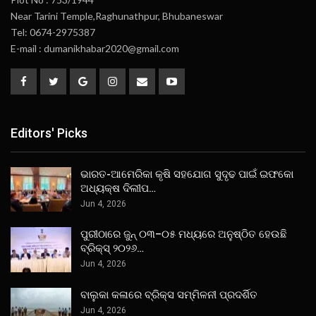
Near Tarini Temple,Raghunathpur, Bhubaneswar
Tel: 0674-2975387
E-mail : dumanikhabar2020@gmail.com
Editors' Picks
ଭାରତ-ଆମେରିକା କୃଷି ସହଯୋଗ ସୁଦୃଢ ପାଇଁ ଇଫକୋ
ଅଧ୍ୟକ୍ଷ ଦିଲୀପ…
Jun 4, 2026
ପୁରୀଠାରେ ଜୁନ୍ ୦୩–୦୫ ମଧ୍ୟରେ ଅନୁଷ୍ଠିତ ହେଉଛି
ବ୍ରିକ୍ସ୍ ୨୦୨୬…
Jun 4, 2026
ବାଲୁକା କଳାରେ ବ୍ରିକ୍ସ ସମ୍ମିଳନୀ ପ୍ରଦର୍ଶିତ
Jun 4, 2026