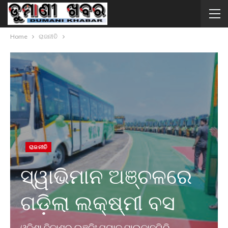
Home
ରାଜନୀତି
ରାଜନୀତି
ସ୍ୱାଭିମାନ ଅଞ୍ଚଳରେ
ଗଡ଼ିଲା ଲକ୍ଷ୍ମୀ ବସ
ଓଡ଼ିଶା ବିକାଶର ଲଞ୍ଚିଂ ପ୍ୟାଡ ମାଲକାନଗିରି