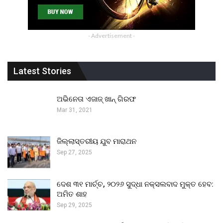
- Advertisement -
Latest Stories
ଅଭିନେତା ଏଜାଜ୍ ଖାନ୍ ଗିରଫ
Mar 31, 2021
ଜିଲ୍ଲାସ୍ତରୀୟ ଯୁବ ମାରାଥନ
Sep 27, 2025
ଦେଶ ୩୧ ମାର୍ଚ୍ଚ, ୨୦୨୬ ସୁଦ୍ଧା ନକ୍ସଲବାଦ ମୁକ୍ତ ହେବ:
ଅମିତ ଶାହ
Sep 29, 2025