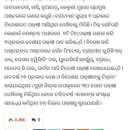
ଗଙ୍ଗାଦେବୀ
,
ନାସି
,
ନୂଆଗଡ଼
,
କେଳୁଣୀ ମୁହାଣ ପ୍ରମୁଖ
ଅଞ୍ଚଳରେ ଗଣନା କରୁଛି। ବର୍ତ୍ତମାନ ସୁଦ୍ଧା ୭ ପ୍ରକାର
ବିଦେଶାଗତ ପକ୍ଷୀ ଆସିଥିବା ଦେଖିବାକୁ ମିଳିଛି। ଠିକ୍‌ ସେହିପରି
କୋଣାର୍କ ବନାଞ୍ଚଳ ଅଧୀନରେ ୭ଟି ଟିମ୍‌ ପକ୍ଷୀ ଗଣନା କରି
୭ପ୍ରକାର ଦେଶୀୟ ପକ୍ଷୀ ଠାବ କରିଛନ୍ତି। ବିଶେଷ କରି
ଅସ୍ତରଙ୍ଗ ଅଞ୍ଚଳରେ ନର୍ଦନ ପିଂଟେଲ
,
ବ୍ରାହ୍ମୀନ ରୁଡ଼ିସିଏଲ୍‌
ଡକ
,
ଲେସର ହ୍ୱିସିଲିଂ ଡକ
,
ୟୁରେସିଆଁ କାର୍ଲ୍ୟୁ
,
ବ୍ରାଉନ୍‌
ହେଡେଡ୍‌ ସି ଗଲ
,
ଡାର୍ଟର ଆଦି ବିଦେଶୀ ପକ୍ଷୀ ଦେଖାଯାଇଛନ୍ତି।
ଗତବର୍ଷ ୨୭ ପ୍ରକାର ଦେଶ ଓ ବିଦେଶର ପକ୍ଷୀଙ୍କୁ ଚିହ୍ନଟ
କରାଯାଇଥିଲା। ପୁରୀ ଜିଲ୍ଲା ଉପକୂଳରେ ୩୦ ହଜାର ପକ୍ଷୀ
ଦେଖିବାକୁ ମିଳିଥିବା ବେଳେ ଚଳିତବର୍ଷ ଏମାନଙ୍କ ସଂଖ୍ୟା
ସାମାନ୍ୟ କମିଥିବା ବନ ବିଭାଗ ପକ୍ଷରୁ କୁହାଯାଇଛି।
3,366
0