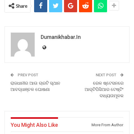
Share
Dumanikhabar.in
PREV POST
NEXT POST
ରାଜଧାନୀର ଆଉ ଚାରଟି ସ୍ଥାନ
ରେଳ ଷ୍ଟେସନରେ
ଆବଦ୍ଧାଞ୍ଚଳ ଘୋଷଣା
ଆର୍‌ଟିପିସିଆର ଟେଷ୍ଟିଂ
ବାଧ୍ୟତାମୂଳକ
You Might Also Like
More From Author