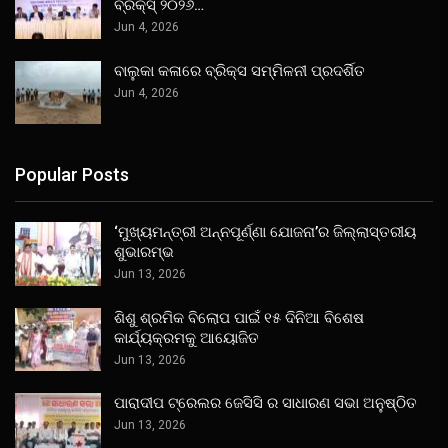
ବ୍ରିକ୍ସ୍ ୨୦୨୬…
Jun 4, 2026
ବାଲୁକା କଳାରେ ବ୍ରିକ୍ସ ସମ୍ମିଳନୀ ପ୍ରଦର୍ଶିତ
Jun 4, 2026
Popular Posts
‘ମୁଖ୍ୟମନ୍ତ୍ରୀ ଅନ୍ନପୂର୍ଣ୍ଣା ଯୋଜନା’ର ଜିଲ୍ଲାସ୍ତରୀୟ
ଶୁଭାରମ୍ଭ
Jun 13, 2026
ଶିଶୁ ଶ୍ରମିକ ବିଲୋପ ପାଇଁ ୧୫ ଦିନିଆ ବିଶେଷ
କାର୍ଯ୍ୟକ୍ରମକୁ ଆୟୋଜିତ
Jun 13, 2026
ପାରାଦୀପ ଟ୍ରେଲର ଜେସିସି ର ସାଧାରଣ ସଭା ଅନୁଷ୍ଠିତ
Jun 13, 2026