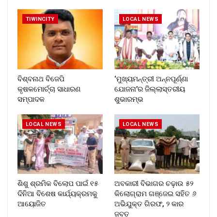
TIWINCITY
LOCAL NEWS
ବିଶ୍ବନାଥ ବିଜେପି
‘ମୁଖ୍ୟମନ୍ତ୍ରୀ ଅନ୍ନପୂର୍ଣ୍ଣା
କୃଷକମୋର୍ଚ୍ଚା ସାଧାରଣ
ଯୋଜନା’ର ଜିଲ୍ଲାସ୍ତରୀୟ
ସମ୍ପାଦକ
ଶୁଭାରମ୍ଭ
LOCAL NEWS
LOCAL NEWS
ଶିଶୁ ଶ୍ରମିକ ବିଲୋପ ପାଇଁ ୧୫
ଅବକାରୀ ବିଭାଗର ଚଢ଼ାଉ ୫୨
ଦିନିଆ ବିଶେଷ କାର୍ଯ୍ୟକ୍ରମକୁ
କିଲୋଗ୍ରାମ ଗଞ୍ଜେଇ ସହିତ ୬
ଆୟୋଜିତ
ଅଭିଯୁକ୍ତ ଗିରଫ, ୨ କାର
ଜବତ