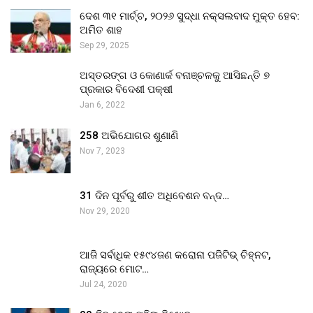
ଦେଶ ୩୧ ମାର୍ଚ୍ଚ, ୨୦୨୬ ସୁଦ୍ଧା ନକ୍ସଲବାଦ ମୁକ୍ତ ହେବ:
ଅମିତ ଶାହ
Sep 29, 2025
ଅସ୍ତରଙ୍ଗ ଓ କୋଣାର୍କ ବନାଞ୍ଚଳକୁ ଆସିଛନ୍ତି ୭
ପ୍ରକାର ବିଦେଶୀ ପକ୍ଷୀ
Jan 6, 2022
258 ଅଭିଯୋଗର ଶୁଣାଣି
Nov 7, 2023
31 ଦିନ ପୂର୍ବରୁ ଶୀତ ଅଧିବେଶନ ବନ୍ଦ…
Nov 29, 2020
ଆଜି ସର୍ବାଧିକ ୧୫୯୪ଜଣ କରୋନା ପଜିଟିଭ୍ ଚିହ୍ନଟ,
ରାଜ୍ୟରେ ମୋଟ…
Jul 24, 2020