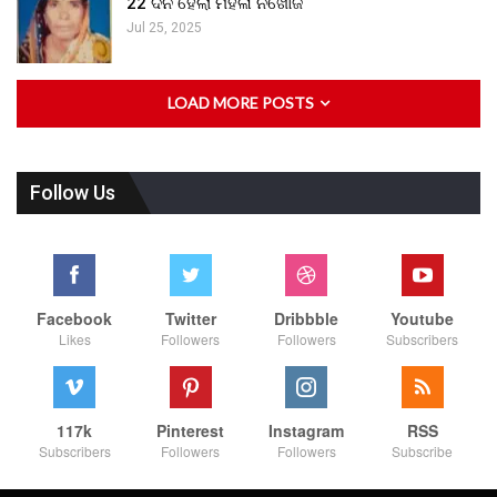
22 ଦିନ ହେଲା ମହିଳା ନିଖୋଜ
Jul 25, 2025
LOAD MORE POSTS
Follow Us
Facebook
Twitter
Dribbble
Youtube
Likes
Followers
Followers
Subscribers
117k
Pinterest
Instagram
RSS
Subscribers
Followers
Followers
Subscribe