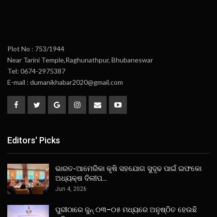
Plot No : 753/1944
Near Tarini Temple,Raghunathpur, Bhubaneswar
Tel: 0674-2975387
E-mail : dumanikhabar2020@gmail.com
Editors' Picks
ଭାରତ-ଆମେରିକା କୃଷି ସହଯୋଗ ସୁଦୃଢ ପାଇଁ ଇଫକୋ
ଅଧ୍ୟକ୍ଷ ଦିଲୀପ…
Jun 4, 2026
ପୁରୀଠାରେ ଜୁନ୍ ୦୩–୦୫ ମଧ୍ୟରେ ଅନୁଷ୍ଠିତ ହେଉଛି