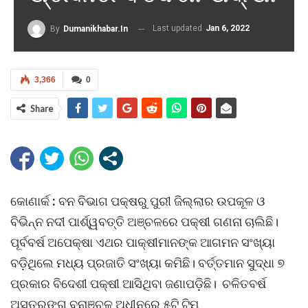
Last updated
Jan 6, 2022
By
Dumanikhabar.in
3,366
0
Share
କୋଣାର୍କ
:
ବନ ବିଭାଗ ପକ୍ଷରୁ ପୁରୀ ଜିଲ୍ଲାର ଉପକୂଳ ଓ
ବିଭିନ୍ନ ନଦୀ ପାର୍ଶ୍ୱବତ୍ତି ଅଞ୍ଚଳରେ ପକ୍ଷୀ ଗଣନା ଚାଲିଛି।
ପୂର୍ବବର୍ଷ ଅପେକ୍ଷା ଏଥର ପାକ୍ଷୀମାନଙ୍କ ଆଗମନ ସଂଖ୍ୟା
ବଡ଼ିଥିଲେ ମଧ୍ୟ ପ୍ରଜାତି ସଂଖ୍ୟା କମିଛି। ବର୍ତ୍ତମାନ ସୁଦ୍ଧା ୭
ପ୍ରକାର ବିଦେଶୀ ପକ୍ଷୀ ଆସିଥିବା ଜଣାପଡ଼ିଛି। ଚଳିତବର୍ଷ
ଅସ୍ତରଙ୍ଗ ବନାଞ୍ଚଳ ଅଧୀନରେ ୫ଟି ଟିମ୍‌