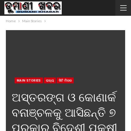
Home
Main Stories
MAIN STORIES
ରାଜ୍ୟ
ସିଟି ମିରର
ଅସ୍ତରଙ୍ଗ ଓ କୋଣାର୍କ
ବନାଞ୍ଚଳକୁ ଆସିଛନ୍ତି ୭
ପ୍ରକାର ବିଦେଶୀ ପକ୍ଷୀ