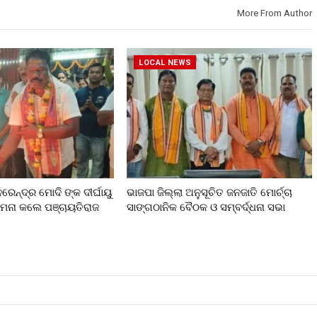
More From Author
LOCAL NEWS
ରେନ୍ଦ୍ର ମୋଦି ଙ୍କ ଦୀର୍ଘାୟୁ
ଭାଜପା ଜିଲ୍ଲା ଅନୁସୂଚିତ ଜନଜାତି ମୋର୍ଚ୍ଚା
ାମନା କଲେ ପଞ୍ଚାୟତିରାଜ
ସାଙ୍ଗଠାନିକ ବୈଠକ ଓ ସମ୍ବର୍ଦ୍ଧନା ସଭା