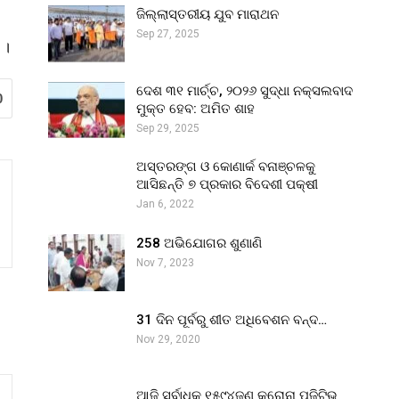
ଜିଲ୍ଲାସ୍ତରୀୟ ଯୁବ ମାରାଥନ
Sep 27, 2025
 ।
ଦେଶ ୩୧ ମାର୍ଚ୍ଚ, ୨୦୨୬ ସୁଦ୍ଧା ନକ୍ସଲବାଦ
0
ମୁକ୍ତ ହେବ: ଅମିତ ଶାହ
Sep 29, 2025
ଅସ୍ତରଙ୍ଗ ଓ କୋଣାର୍କ ବନାଞ୍ଚଳକୁ
ଆସିଛନ୍ତି ୭ ପ୍ରକାର ବିଦେଶୀ ପକ୍ଷୀ
Jan 6, 2022
258 ଅଭିଯୋଗର ଶୁଣାଣି
Nov 7, 2023
31 ଦିନ ପୂର୍ବରୁ ଶୀତ ଅଧିବେଶନ ବନ୍ଦ…
Nov 29, 2020
ଆଜି ସର୍ବାଧିକ ୧୫୯୪ଜଣ କରୋନା ପଜିଟିଭ୍