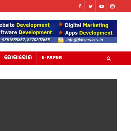
ଯୋଗାଯୋଗ
E-PAPER