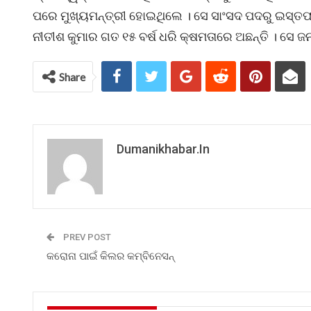
ପରେ ମୁଖ୍ୟମନ୍ତ୍ରୀ ହୋଇଥିଲେ । ସେ ସାଂସଦ ପଦରୁ ଇସ୍ତଫ
ନୀତୀଶ କୁମାର ଗତ ୧୫ ବର୍ଷ ଧରି କ୍ଷମତାରେ ଅଛନ୍ତି । ସେ ଜ
Share
Dumanikhabar.in
PREV POST
କରୋନା ପାଇଁ କିଲର କମ୍ବିନେସନ୍