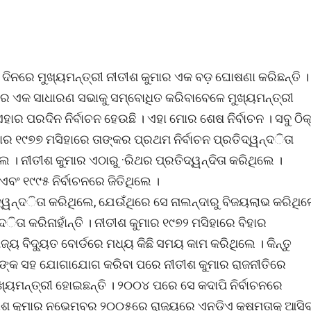
େଷ ଦିନରେ ମୁଖ୍ୟମନ୍ତ୍ରୀ ନୀତୀଶ କୁମାର ଏକ ବଡ଼ ଘୋଷଣା କରିଛନ୍ତି ।
ିୟାରେ ଏକ ସାଧାରଣ ସଭାକୁ ସମ୍ବୋଧିତ କରିବାବେଳେ ମୁଖ୍ୟମନ୍ତ୍ରୀ
ହାର ପରଦିନ ନିର୍ବାଚନ ହେଉଛି । ଏହା ମୋର ଶେଷ ନିର୍ବାଚନ । ସବୁ ଠିକ
ର ୧୯୭୭ ମସିହାରେ ତାଙ୍କର ପ୍ରଥମ ନିର୍ବାଚନ ପ୍ରତିଦ୍ୱନ୍ଦ­ିତା
ଲେ । ନୀତୀଶ କୁମାର ଏଠାରୁ ·ରିଥର ପ୍ରତିଦ୍ୱ­ନ୍ଦିତା କରିଥିଲେ ।
ବଂ ୧୯୯୫ ନିର୍ବାଚନରେ ଜିତିଥିଲେ ।
ୱନ୍ଦ­ିତା କରିଥିଲେ, ଯେଉଁଥିରେ ସେ ନାଲନ୍ଦାରୁ ବିଜୟଲାଭ କରିଥି
­ିତା କରିନାହାଁନ୍ତି । ନୀତୀଶ କୁମାର ୧୯୭୨ ମସିହାରେ ବିହାର
ୟ ବିଦ୍ୟୁତ ବୋର୍ଡରେ ମଧ୍ୟ କିଛି ସମୟ କାମ କରିଥିଲେ । କିନ୍ତୁ
ଙ୍କ ସହ ଯୋଗାଯୋଗ କରିବା ପରେ ନୀତୀଶ କୁମାର ରାଜନୀତିରେ
ୟମନ୍ତ୍ରୀ ହୋଇଛନ୍ତି । ୨୦୦୪ ପରେ ସେ କଦାପି ନିର୍ବାଚନରେ
ନୀତୀଶ କୁମାର ନଭେମ୍ବର ୨୦୦୫ରେ ରାଜ୍ୟରେ ଏନଡିଏ କ୍ଷମତାକୁ ଆସିବ