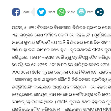
ପାଟନା, ୫ ।୧୧ : ବିହାରରେ ବିଧାନସଭା ନିର୍ବାଚନ ପ୍ର·ରର ଶ
ଏହା ତାଙ୍କର ଶେଷ ନିର୍ବାଚନ ବୋଲି ସେ କହିଛନ୍ତି । ପୂର୍ଣ୍ଣ
ନୀତୀଶ କୁମାର କହିଛନ୍ତି ଯେ ଆଜି ନିର୍ବାଚନର ଶେଷ ଦିନ ଏବଂ ଏ
ଅଛି ଯାହା ଭଲ ଭାବରେ ଶେଷ ହୁଏ । ସୂଚନାଥାଉକି ନୀତୀଶ କୁମା
କରିଥିଲେ । ସେ ନାଳନ୍ଦାର ହର୍ନୌତ୍ରୁ ପ୍ରତିଦ୍ୱ­ନ୍ଦିତା କରିଥି
ଯେଉଁଥିରେ ସେ ୧୯୭୭ ଏବଂ ୧୯୮୦ ରେ ହାରିଥିବାବେଳେ ୧୯୮୫ ଏ
୨୦୦୪ରେ ନୀତୀଶ କୁମାର ତାଙ୍କର ଶେଷ ନିର୍ବାଚନରେ ପ୍ରତିଦ୍
। ସେବେଠାରୁ ନୀତୀଶ କୁମାର କୌଣସି ନିର୍ବାଚନରେ ପ୍ରତିଦ୍ୱନ୍ଦ
ଇଞ୍ଜିନିୟରିଂ କଲେଜରେ ଅଧ୍ୟୟନ କରିଥିଲେ । ସେ ବିହାର ରାଜ୍
ଜୟପ୍ରକାଶ ନାରାୟଣ, ରାମ ମନୋହର ଲୋହିଆଙ୍କ ପରି ନେତା
ପୋଖତ୍ ହୋଇଯାଇଥିଲେ । ନୀତୀଶ କୁମାର ୬ଥର ବିହାରର ମୁଖ୍
ପ୍ରତିଦ୍ୱନ୍ଦ­ିତା କରିନଥିଲେ । ନାଲନ୍ଦାରୁ ସାଂସଦ ଥିବା 