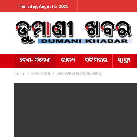
Thursday, August 6, 2026
ଦେଶ- ବିଦେଶ
ରାଜ୍ୟ
ସିଟି ମିରର
ସ୍ୱାସ୍ଥ୍ୟ
Home
ଦେଶ- ବିଦେଶ
ଏହା ମୋର ଶେଷ ନିର୍ବାଚନ : ନୀତିଶ୍