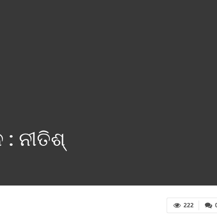
: ନୀତିଶ୍
222