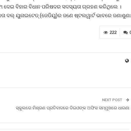
ା ଦେଇ ବିହାର ବିଧାନ ପରିଷଦର ସଦସ୍ୟତା ଗ୍ରହଣ କରିଥିଲେ ।
ନତା ଦଲ୍ ୟୁନାଇଟେଡ୍ (ଜେଡିୟୁ)ର ଜଣେ ଷ୍ଟଲୱାର୍ଟ ଭାବରେ ଜଣାଶୁଣା
222
NEXT POST
ସ୍କୁଲରେ ମିଶ୍ରଣ ପ୍ରତିବାଦରେ ଡିଇଓଙ୍କ ଅଫିସ ସମ୍ମୁଖରେ ଧାରଣା