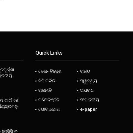
Quick Links
ନପୂର୍ଣ୍ଣା
ଦେଶ- ବିଦେଶ
ରାଜ୍ୟ
ସ୍ତରୀୟ
ସିଟି ମିରର
ସ୍ୱାସ୍ଥ୍ୟ
ରାଜନୀତି
ଅପରାଧ
ମନୋରଞ୍ଜନ
ସଂପାଦକୀୟ
ୋପ ପାଇଁ ୧୫
୍ଯ୍ୟକ୍ରମକୁ
ଯୋଗାଯୋଗ
e-paper
 ଜେସିସି ର