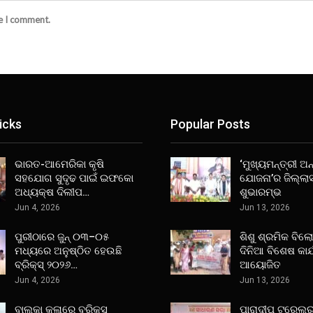
me I comment.
icks
Popular Posts
ଭାରତ-ଆମେରିକା କୃଷି
‘ମୁଖ୍ୟମନ୍ତ୍ରୀ ଅନ୍
ସହଯୋଗ ସୁଦୃଢ ପାଇଁ ଇଫକୋ
ଯୋଜନା’ର ଜିଲ୍ଲା
ଅଧ୍ୟକ୍ଷ ଦିଲୀପ…
ଶୁଭାରମ୍ଭ
Jun 4, 2026
Jun 13, 2026
ପୁରୀଠାରେ ଜୁନ୍ ୦୩–୦୫
ଶିଶୁ ଶ୍ରମିକ ବିଲ
ମଧ୍ୟରେ ଅନୁଷ୍ଠିତ ହେଉଛି
ଦିନିଆ ବିଶେଷ କାର
ବ୍ରିକ୍ସ୍ ୨୦୨୬…
ଆୟୋଜିତ
Jun 4, 2026
Jun 13, 2026
ବାଲୁକା କଳାରେ ବ୍ରିକ୍ସ
ପାରାଦୀପ ଟ୍ରେଲର