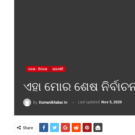
ଦେଶ- ବିଦେଶ
ରାଜନୀତି
ଏହା ମୋର ଶେଷ ନିର୍ବାଚନ 
Last updated
Nov 5, 2020
By
Dumanikhabar.in
Share