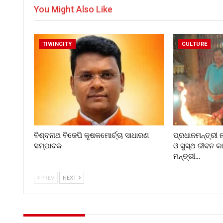
You Might Also Like
TIWINCITY
CULTURE
ବିଶ୍ବନାଥ ବିଜେପି କୃଷକମୋର୍ଚ୍ଚା ସାଧାରଣ
ପ୍ରଧାନମନ୍ତ୍ରୀ ନ
ସମ୍ପାଦକ
ଓ ସୁସ୍ଥ ଜୀବନ କ
ମନ୍ତ୍ରୀ…
PREV
NEXT