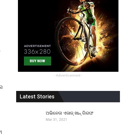
୍
- Advertisement -
ଲେ
Latest Stories
ଅଭିନେତା ଏଜାଜ୍ ଖାନ୍ ଗିରଫ
Mar 31, 2021
ା