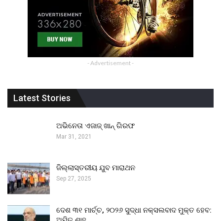
- Advertisement -
Latest Stories
ଅଭିନେତା ଏଜାଜ୍ ଖାନ୍ ଗିରଫ
Mar 31, 2021
ଜିଲ୍ଲାସ୍ତରୀୟ ଯୁବ ମାରାଥନ
Sep 27, 2025
ଦେଶ ୩୧ ମାର୍ଚ୍ଚ, ୨୦୨୬ ସୁଦ୍ଧା ନକ୍ସଲବାଦ ମୁକ୍ତ ହେବ:
ଅମିତ ଶାହ