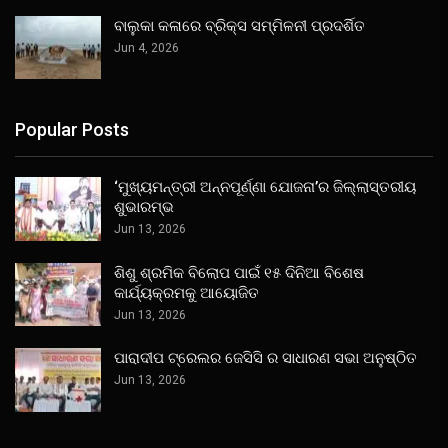
ବାଲୁକା କଳାରେ ବ୍ରିକ୍ସ ସମ୍ମିଳନୀ ପ୍ରଦର୍ଶିତ
Jun 4, 2026
Popular Posts
‘ମୁଖ୍ୟମନ୍ତ୍ରୀ ଅନ୍ନପୂର୍ଣ୍ଣା ଯୋଜନା’ର ଜିଲ୍ଲାସ୍ତରୀୟ
ଶୁଭାରମ୍ଭ
Jun 13, 2026
ଶିଶୁ ଶ୍ରମିକ ବିଲୋପ ପାଇଁ ୧୫ ଦିନିଆ ବିଶେଷ
କାର୍ଯ୍ୟକ୍ରମକୁ ଆୟୋଜିତ
Jun 13, 2026
ପାରାଦୀପ ଟ୍ରେଲର ଜେସିସି ର ସାଧାରଣ ସଭା ଅନୁଷ୍ଠିତ
Jun 13, 2026