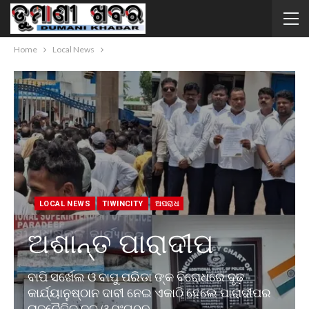
Home
Local News
LOCAL NEWS
TIWINCITY
ଅପରାଧ
ଅଶାନ୍ତ ପାରାଦୀପ
ବାପି ସର୍ଖେଲ ଓ ବାପୁ ପରିଡା ଙ୍କ ବିରୋଧରେ ଦୃଢ଼
କାର୍ଯ୍ୟାନୁଷ୍ଠାନ ଦାବୀ ନେଇ ଏକାଠି ହେଲେ ପାରାଦୀପର
ରାଜନୈତିକ ଦଳ ଓ ସଂଗଠନ