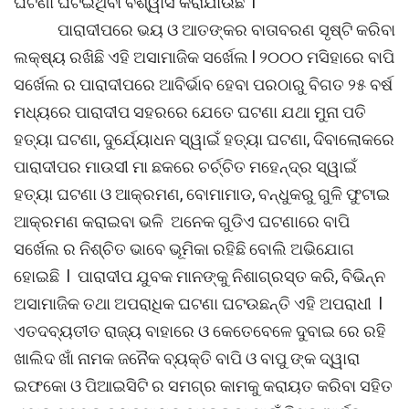
ଘଟଣା ଘଟଇଥିବା ବିଶ୍ୱାସ କରାଯାଉଛି l
ପାରାଦୀପରେ ଭୟ ଓ ଆତଙ୍କର ବାତାବରଣ ସୃଷ୍ଟି କରିବା
ଲକ୍ଷ୍ୟ ରଖିଛି ଏହି ଅସାମାଜିକ ସର୍ଖେଲ l ୨୦୦୦ ମସିହାରେ ବାପି
ସର୍ଖେଲ ର ପାରାଦୀପରେ ଆବିର୍ଭାବ ହେବା ପରଠାରୁ ବିଗତ ୨୫ ବର୍ଷ
ମଧ୍ୟରେ ପାରାଦୀପ ସହରରେ ଯେତେ ଘଟଣା ଯଥା ମୁନା ପତି
ହତ୍ୟା ଘଟଣା, ଦୁର୍ଯ୍ୟୋଧନ ସ୍ୱାଇଁ ହତ୍ୟା ଘଟଣା, ଦିବାଲୋକରେ
ପାରାଦୀପର ମାଉସୀ ମା ଛକରେ ଚର୍ଚ୍ଚିତ ମହେନ୍ଦ୍ର ସ୍ୱାଇଁ
ହତ୍ୟା ଘଟଣା ଓ ଆକ୍ରମଣ, ବୋମାମାଡ, ବନ୍ଧୁକରୁ ଗୁଳି ଫୁଟାଇ
ଆକ୍ରମଣ କରାଇବା ଭଳି ଅନେକ ଗୁଡିଏ ଘଟଣାରେ ବାପି
ସର୍ଖେଲ ର ନିଶ୍ଚିତ ଭାବେ ଭୂମିକା ରହିଛି ବୋଲି ଅଭିଯୋଗ
ହୋଇଛି l ପାରାଦୀପ ଯୁବକ ମାନଙ୍କୁ ନିଶାଗ୍ରସ୍ତ କରି, ବିଭିନ୍ନ
ଅସାମାଜିକ ତଥା ଅପରାଧିକ ଘଟଣା ଘଟଉଛନ୍ତି ଏହି ଅପରାଧୀ l
ଏତଦବ୍ୟତୀତ ରାଜ୍ୟ ବାହାରେ ଓ କେତେବେଳେ ଦୁବାଇ ରେ ରହି
ଖାଲିଦ ଖାଁ ନାମକ ଜନୈକ ବ୍ୟକ୍ତି ବାପି ଓ ବାପୁ ଙ୍କ ଦ୍ୱାରା
ଇଫକୋ ଓ ପିଆଇସିଟି ର ସମଗ୍ର କାମକୁ କରାୟତ କରିବା ସହିତ