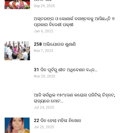
Sep 29, 2025
ଅସ୍ତରଙ୍ଗ ଓ କୋଣାର୍କ ବନାଞ୍ଚଳକୁ ଆସିଛନ୍ତି ୭
ପ୍ରକାର ବିଦେଶୀ ପକ୍ଷୀ
Jan 6, 2022
258 ଅଭିଯୋଗର ଶୁଣାଣି
Nov 7, 2023
31 ଦିନ ପୂର୍ବରୁ ଶୀତ ଅଧିବେଶନ ବନ୍ଦ…
Nov 29, 2020
ଆଜି ସର୍ବାଧିକ ୧୫୯୪ଜଣ କରୋନା ପଜିଟିଭ୍ ଚିହ୍ନଟ,
ରାଜ୍ୟରେ ମୋଟ…
Jul 24, 2020
22 ଦିନ ହେଲା ମହିଳା ନିଖୋଜ
Jul 25, 2025