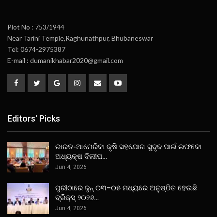
Plot No : 753/1944
Near Tarini Temple,Raghunathpur, Bhubaneswar
Tel: 0674-2975387
E-mail : dumanikhabar2020@gmail.com
Editors' Picks
ଭାରତ-ଆମେରିକା କୃଷି ସହଯୋଗ ସୁଦୃଢ ପାଇଁ ଇଫକୋ
ଅଧ୍ୟକ୍ଷ ଦିଲୀପ…
Jun 4, 2026
ପୁରୀଠାରେ ଜୁନ୍ ୦୩–୦୫ ମଧ୍ୟରେ ଅନୁଷ୍ଠିତ ହେଉଛି
ବ୍ରିକ୍ସ୍ ୨୦୨୬…
Jun 4, 2026