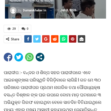
On
Jun 8, 2026
By
Dumanikhabar.in
29
0
Share
ପାରାଦୀପ :- ବନ୍ଦର ଓ ଶିଳ୍ପ ସହର ପାରାଦୀପରେ ଏବେ
ଆଇନଶୃଙ୍ଖଳା ପରିସ୍ଥିତି ବିଗିଡ଼ିବାରେ ଲାଗିଛି l ଗତ ମେ ୩୦
ତାରିଖରେ ପାରାଦୀପର ପ୍ରଥମ ନାଗରିକ ତଥା ପୌରାଧ୍ୟକ୍ଷ
ବସନ୍ତ ବିଶ୍ଵାଳ ଙ୍କ ଘର ଉପରେ ବୋମା ମାଡ଼ ଘଟଣାରେ ୩
ଅଭିଯୁକ୍ତ ଗିରଫ ହୋଇଥିବା ବେଳେ ସାତଦିନ ବିତିଯାଇଥିଲେ
ମଧ୍ୟ ଏହାର ମୂଖ୍ୟ ଆସାମୀ କୁହାଯାଉଥିବା ଜ୍ୟୋତିକାନ୍ତ