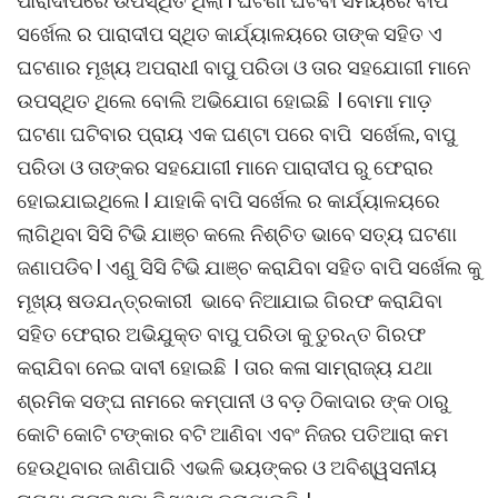
ପାରାଦୀପରେ ଉପସ୍ଥିତ ଥିଲା l ଘଟଣା ଘଟିବା ସମୟରେ ବାପି
ସର୍ଖେଲ ର ପାରାଦୀପ ସ୍ଥିତ କାର୍ଯ୍ୟାଳୟରେ ତାଙ୍କ ସହିତ ଏ
ଘଟଣାର ମୂଖ୍ୟ ଅପରାଧୀ ବାପୁ ପରିଡା ଓ ତାର ସହଯୋଗୀ ମାନେ
ଉପସ୍ଥିତ ଥିଲେ ବୋଲି ଅଭିଯୋଗ ହୋଇଛି l ବୋମା ମାଡ଼
ଘଟଣା ଘଟିବାର ପ୍ରାୟ ଏକ ଘଣ୍ଟା ପରେ ବାପି ସର୍ଖେଲ, ବାପୁ
ପରିଡା ଓ ତାଙ୍କର ସହଯୋଗୀ ମାନେ ପାରାଦୀପ ରୁ ଫେରାର
ହୋଇଯାଇଥିଲେ l ଯାହାକି ବାପି ସର୍ଖେଲ ର କାର୍ଯ୍ୟାଳୟରେ
ଲାଗିଥିବା ସିସି ଟିଭି ଯାଞ୍ଚ କଲେ ନିଶ୍ଚିତ ଭାବେ ସତ୍ୟ ଘଟଣା
ଜଣାପଡିବ l ଏଣୁ ସିସି ଟିଭି ଯାଞ୍ଚ କରାଯିବା ସହିତ ବାପି ସର୍ଖେଲ କୁ
ମୂଖ୍ୟ ଷଡଯନ୍ତ୍ରକାରୀ ଭାବେ ନିଆଯାଇ ଗିରଫ କରାଯିବା
ସହିତ ଫେରାର ଅଭିଯୁକ୍ତ ବାପୁ ପରିଡା କୁ ତୁରନ୍ତ ଗିରଫ
କରାଯିବା ନେଇ ଦାବୀ ହୋଇଛି l ତାର କଳା ସାମ୍ରାଜ୍ୟ ଯଥା
ଶ୍ରମିକ ସଙ୍ଘ ନାମରେ କମ୍ପାନୀ ଓ ବଡ଼ ଠିକାଦାର ଙ୍କ ଠାରୁ
କୋଟି କୋଟି ଟଙ୍କାର ବଟି ଆଣିବା ଏବଂ ନିଜର ପତିଆରା କମ
ହେଉଥିବାର ଜାଣିପାରି ଏଭଳି ଭୟଙ୍କର ଓ ଅବିଶ୍ୱସନୀୟ