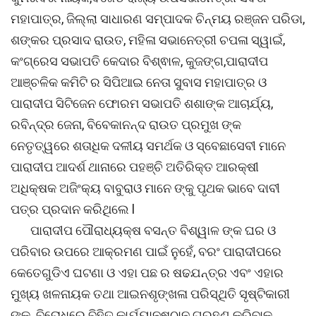
ମହାପାତ୍ର, ଜିଲ୍ଲା ସାଧାରଣ ସମ୍ପାଦକ ଚିନ୍ମୟ ରଞ୍ଜନ ପରିଡା,
ଶଙ୍କର ପ୍ରସାଦ ରାଉତ, ମହିଳା ସଭାନେତ୍ରୀ ଚପଳା ସ୍ୱାଇଁ,
କଂଗ୍ରେସ ସଭାପତି କେଦାର ବିଶ୍ଵାଳ, କୁଜଙ୍ଗ,ପାରାଦୀପ
ଆଞ୍ଚଳିକ କମିଟି ର ସିପିଆଇ ନେତା ସୁବାସ ମହାପାତ୍ର ଓ
ପାରାଦୀପ ସିଟିଜେନ ଫୋରମ ସଭାପତି ଶଶାଙ୍କ ଆଚାର୍ଯ୍ୟ,
ରବିନ୍ଦ୍ର ଜେନା, ବିବେକାନନ୍ଦ ରାଉତ ପ୍ରମୁଖ ଙ୍କ
ନେତୃତ୍ୱରେ ଶତାଧିକ ଦଳୀୟ ସମର୍ଥକ ଓ ସ୍ବେଛାସେବୀ ମାନେ
ପାରାଦୀପ ଆଦର୍ଶ ଥାନାରେ ପହଞ୍ଚି ଅତିରିକ୍ତ ଆରକ୍ଷୀ
ଅଧିକ୍ଷକ ଅଜିଂକ୍ୟ ବାବୁରାଓ ମାନେ ଙ୍କୁ ପୃଥକ ଭାବେ ଦାବୀ
ପତ୍ର ପ୍ରଦାନ କରିଥିଲେ l
ପାରାଦୀପ ପୌରାଧ୍ୟକ୍ଷ ବସନ୍ତ ବିଶ୍ୱାଳ ଙ୍କ ଘର ଓ
ପରିବାର ଉପରେ ଆକ୍ରମଣ ପାଇଁ ନୁହେଁ, ବରଂ ପାରାଦୀପରେ
କେତେଗୁଡିଏ ଘଟଣା ଓ ଏହା ପଛ ର ଷଢଯନ୍ତ୍ର ଏବଂ ଏହାର
ମୁଖ୍ୟ ଖଳନାୟକ ତଥା ଆଇନଶୃଙ୍ଖଳା ପରିସ୍ଥିତି ସୃଷ୍ଟିକାରୀ
ଙ୍କ ବିରୋଧରେ ବିହିତ କାର୍ଯ୍ୟାନୁଷ୍ଠାନ ଗ୍ରହଣ କରିବାକୁ