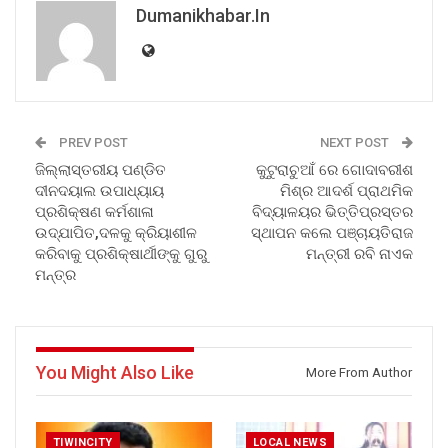
Dumanikhabar.in
PREV POST
NEXT POST
ଜିଲ୍ଲାସ୍ତରୀୟ ପଣ୍ଡିତ
କୁଟୁରାଚୁଆଁ ରେ ଗୋଦାବରୀଶ
ଦୀନଦୟାଲ ଉପାଧ୍ୟାୟ
ମିଶ୍ର ଆଦର୍ଶ ପ୍ରାଥମିକ
ପ୍ରଶିକ୍ଷଣ କର୍ମଶାଳା
ବିଦ୍ୟାଳୟର ଭିତ୍ତିପ୍ରସ୍ତର
ଉଦ୍‌ଯାପିତ,ଦଳକୁ କ୍ରିୟାଶୀଳ
ସ୍ଥାପନ କଲେ ପଞ୍ଚାୟତିରାଜ
କରିବାକୁ ପ୍ରଶିକ୍ଷାର୍ଥୀଙ୍କୁ ଗୁରୁ
ମନ୍ତ୍ରୀ ରବି ନାଏକ
ମନ୍ତ୍ର
You Might Also Like
More From Author
TIWINCITY
LOCAL NEWS