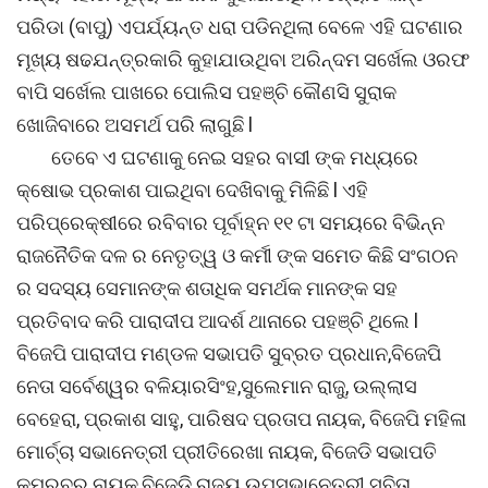
ପରିଡା (ବାପୁ) ଏପର୍ଯ୍ୟନ୍ତ ଧରା ପଡିନଥିଲା ବେଳେ ଏହି ଘଟଣାର
ମୂଖ୍ୟ ଷଢଯନ୍ତ୍ରକାରି କୁହାଯାଉଥିବା ଅରିନ୍ଦମ ସର୍ଖେଲ ଓରଫ
ବାପି ସର୍ଖେଲ ପାଖରେ ପୋଲିସ ପହଞ୍ଚି କୌଣସି ସୁରାକ
ଖୋଜିବାରେ ଅସମର୍ଥ ପରି ଲାଗୁଛି l
ତେବେ ଏ ଘଟଣାକୁ ନେଇ ସହର ବାସୀ ଙ୍କ ମଧ୍ୟରେ
କ୍ଷୋଭ ପ୍ରକାଶ ପାଇଥିବା ଦେଖିବାକୁ ମିଳିଛି l ଏହି
ପରିପ୍ରେକ୍ଷୀରେ ରବିବାର ପୂର୍ବାହ୍ନ ୧୧ ଟା ସମୟରେ ବିଭିନ୍ନ
ରାଜନୈତିକ ଦଳ ର ନେତୃତ୍ୱ ଓ କର୍ମୀ ଙ୍କ ସମେତ କିଛି ସଂଗଠନ
ର ସଦସ୍ୟ ସେମାନଙ୍କ ଶତାଧିକ ସମର୍ଥକ ମାନଙ୍କ ସହ
ପ୍ରତିବାଦ କରି ପାରାଦୀପ ଆଦର୍ଶ ଥାନାରେ ପହଞ୍ଚି ଥିଲେ l
ବିଜେପି ପାରାଦୀପ ମଣ୍ଡଳ ସଭାପତି ସୁବ୍ରତ ପ୍ରଧାନ,ବିଜେପି
ନେତା ସର୍ବେଶ୍ୱର ବଳିୟାରସିଂହ,ସୁଲେମାନ ରାଜୁ, ଉଲ୍ଲାସ
ବେହେରା, ପ୍ରକାଶ ସାହୁ, ପାରିଷଦ ପ୍ରତାପ ନାୟକ, ବିଜେପି ମହିଳା
ମୋର୍ଚ୍ଚା ସଭାନେତ୍ରୀ ପ୍ରୀତିରେଖା ନାୟକ, ବିଜେଡି ସଭାପତି
କୁମରବର ନାୟକ,ବିଜେଡି ରାଜ୍ୟ ଉପସଭାନେତ୍ରୀ ସବିତା