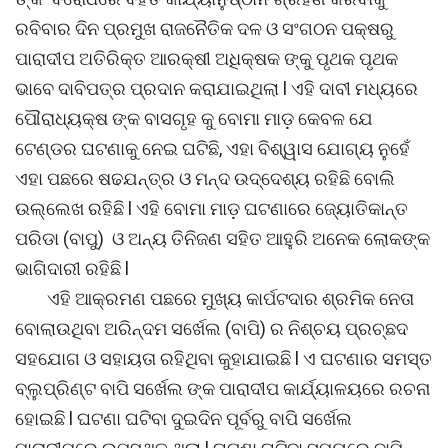
ରବିବାର ଦିନ ପ୍ରମୁଖ ରାଜନୈତିକ ଦଳ ଓ ସଂଗଠନ ପକ୍ଷରୁ
ପାରାଦୀପ ଅତିରିକ୍ତ ଆରକ୍ଷୀ ଅଧିକ୍ଷକ ଙ୍କୁ ପୃଥକ ପୃଥକ
ଭାବେ ଦାବିପତ୍ର ପ୍ରଦାନ କରାଯାଇଥିଲା l ଏହି ଦାବୀ ମଧ୍ୟରେ
ପୌରାଧ୍ୟକ୍ଷ ଙ୍କ ବାସଗୃହ କୁ ବୋମା ମାଡ଼ କେବଳ ଯେ
ଟେଣ୍ଡର ଘଟଣାକୁ ନେଇ ଘଟିଛି, ଏହା ବିଶ୍ୱାସ ଯୋଗ୍ୟ ନୁହେଁ
ଏହା ପଛରେ ଷଢଯନ୍ତ୍ର ଓ ମନ୍ଦ ଉଦ୍ଦେଶ୍ୟ ରହିଛି ବୋଲି
ଉଲ୍ଲେଖ ରହିଛି l ଏହି ବୋମା ମାଡ଼ ଘଟଣାରେ ଜ୍ୟୋତିକାନ୍ତ
ପରିଡା (ବାପୁ) ଓ ଅନ୍ୟ ତିନିଜଣ ସହିତ ଆହୁରି ଅନେକ ଲୋକଙ୍କ
ଭାଗିଦାରୀ ରହିଛି l
ଏହି ଆକ୍ରମଣ ପଛରେ ମୁଖ୍ୟ କାର୍ପଟଦାର ଶ୍ରମିକ ନେତା
ବୋଲାଉଥିବା ଅରିନ୍ଦମ ସର୍ଖେଲ (ବାପି) ର ନିଶ୍ଚୟ ପ୍ରଚ୍ଛଦ
ସହଯୋଗ ଓ ସହାୟତା ରହିଥିବା କୁହାଯାଇଛି l ଏ ଘଟଣାର ସମସ୍ତ
ବ୍ଲୁପ୍ରିଣ୍ଟ ବାପି ସର୍ଖେଲ ଙ୍କ ପାରାଦୀପ କାର୍ଯ୍ୟାଳୟରେ ରଚନା
ହୋଇଛି l ଘଟଣା ଘଟିବା ଦୁଇଦିନ ପୂର୍ବରୁ ବାପି ସର୍ଖେଲ