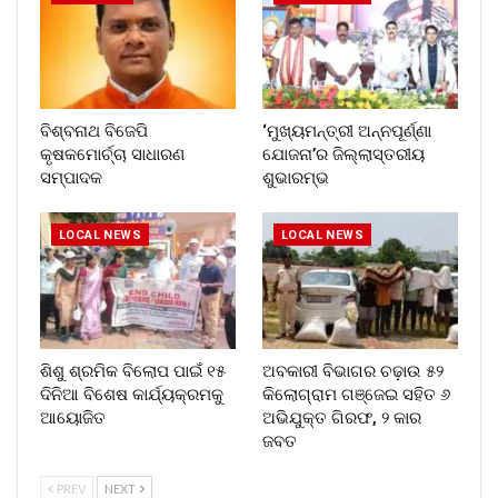
ବିଶ୍ବନାଥ ବିଜେପି
‘ମୁଖ୍ୟମନ୍ତ୍ରୀ ଅନ୍ନପୂର୍ଣ୍ଣା
କୃଷକମୋର୍ଚ୍ଚା ସାଧାରଣ
ଯୋଜନା’ର ଜିଲ୍ଲାସ୍ତରୀୟ
ସମ୍ପାଦକ
ଶୁଭାରମ୍ଭ
LOCAL NEWS
LOCAL NEWS
ଶିଶୁ ଶ୍ରମିକ ବିଲୋପ ପାଇଁ ୧୫
ଅବକାରୀ ବିଭାଗର ଚଢ଼ାଉ ୫୨
ଦିନିଆ ବିଶେଷ କାର୍ଯ୍ୟକ୍ରମକୁ
କିଲୋଗ୍ରାମ ଗଞ୍ଜେଇ ସହିତ ୬
ଆୟୋଜିତ
ଅଭିଯୁକ୍ତ ଗିରଫ, ୨ କାର
ଜବତ
PREV
NEXT