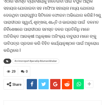
ଏଠାର ସମସ୍ତ ବ୍ୟବସାୟକୁ ହାତେଇବା ପାଇଁ ବିପୁଳ ଆର୍ଥିକ
ସହାୟତା ଯୋଗାଇବା ସହ ମାଫିଆ ସହାୟତା ମଧ୍ୟ ଯୋଗାଇ
ଦେଉଥିବା ପାରାଦ୍ୱୀପ ସିଟିଜେନ ଫୋରମ ଅଭିଯୋଗ କରିଛି lଏଣୁ
ପାରାଦୀପର ସ୍ୱାର୍ଥ, ଶୃଙ୍ଖଳା, ଶାନ୍ତି ଓ ଭାଇଚାରା ପାଇଁ ଦଳମତ
ନିର୍ବିଶେଷରେ ପାରାଦୀପର ସମସ୍ତ ଦଳର ପ୍ରତିନିଧି ମାନେ
ଅତିରିକ୍ତ ଆରକ୍ଷୀ ଅଧିକ୍ଷକ ଅଜିଂକ୍ୟ ବାବୁରାଓ ମାନେ ଙ୍କୁ
ଦାବିପତ୍ର ପ୍ରଦାନ କରି ବିହିତ କାର୍ଯ୍ୟାନୁଷ୍ଠାନ ପାଇଁ ଅନୁରୋଧ
କରିଥିଲେ l
#crimereport #paradip #dumanikhabar
29
0
Share