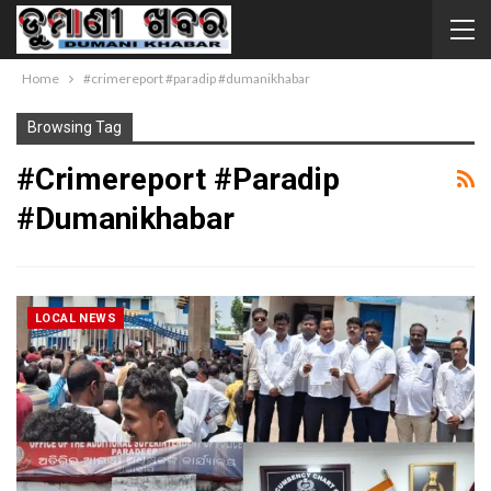
Home
#crimereport #paradip #dumanikhabar
Browsing Tag
#crimereport #paradip
#dumanikhabar
LOCAL NEWS