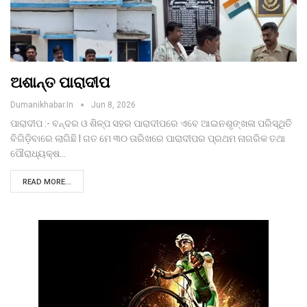
ଅଶାନ୍ତ ପାରାଦୀପ
Dumanikhabar.in
Jun 8, 2026
ପାରାଦୀପ :- ବନ୍ଦର ଓ ଶିଳ୍ପ ସହର ପାରାଦୀପରେ ଏବେ ଆଇନଶୃଙ୍ଖଳା ପରିସ୍ଥିତି
ବିଗିଡ଼ିବାରେ ଲାଗିଛି l ଗତ ମେ ୩୦ ତାରିଖରେ ପାରାଦୀପର ପ୍ରଥମ ନାଗରିକ ତଥା
ପୌରାଧ୍ୟକ୍ଷ…
READ MORE...