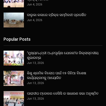
Jun 4, 2026
ବାଲୁକା କଳାରେ ବ୍ରିକ୍ସ ସମ୍ମିଳନୀ ପ୍ରଦର୍ଶିତ
Jun 4, 2026
Popular Posts
‘ମୁଖ୍ୟମନ୍ତ୍ରୀ ଅନ୍ନପୂର୍ଣ୍ଣା ଯୋଜନା’ର ଜିଲ୍ଲାସ୍ତରୀୟ
ଶୁଭାରମ୍ଭ
Jun 13, 2026
ଶିଶୁ ଶ୍ରମିକ ବିଲୋପ ପାଇଁ ୧୫ ଦିନିଆ ବିଶେଷ
କାର୍ଯ୍ୟକ୍ରମକୁ ଆୟୋଜିତ
Jun 13, 2026
ପାରାଦୀପ ଟ୍ରେଲର ଜେସିସି ର ସାଧାରଣ ସଭା ଅନୁଷ୍ଠିତ
Jun 13, 2026