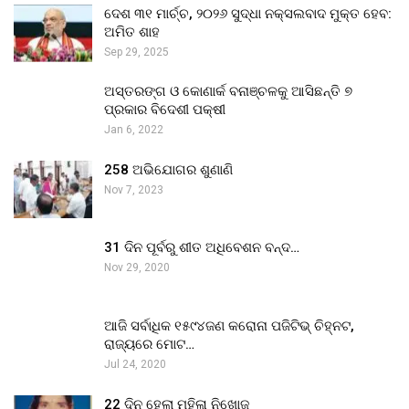
ଦେଶ ୩୧ ମାର୍ଚ୍ଚ, ୨୦୨୬ ସୁଦ୍ଧା ନକ୍ସଲବାଦ ମୁକ୍ତ ହେବ:
ଅମିତ ଶାହ
Sep 29, 2025
ଅସ୍ତରଙ୍ଗ ଓ କୋଣାର୍କ ବନାଞ୍ଚଳକୁ ଆସିଛନ୍ତି ୭
ପ୍ରକାର ବିଦେଶୀ ପକ୍ଷୀ
Jan 6, 2022
258 ଅଭିଯୋଗର ଶୁଣାଣି
Nov 7, 2023
31 ଦିନ ପୂର୍ବରୁ ଶୀତ ଅଧିବେଶନ ବନ୍ଦ…
Nov 29, 2020
ଆଜି ସର୍ବାଧିକ ୧୫୯୪ଜଣ କରୋନା ପଜିଟିଭ୍ ଚିହ୍ନଟ,
ରାଜ୍ୟରେ ମୋଟ…
Jul 24, 2020
22 ଦିନ ହେଲା ମହିଳା ନିଖୋଜ