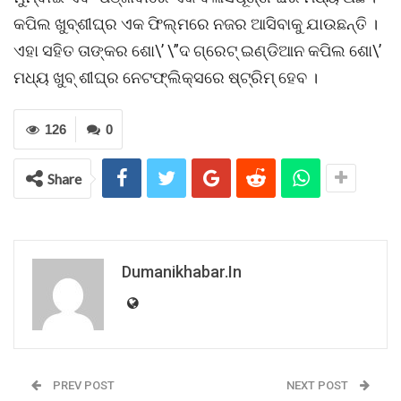
କପିଲ ଖୁବ୍‌ଶୀଘ୍ର ଏକ ଫିଲ୍ମରେ ନଜର ଆସିବାକୁ ଯାଉଛନ୍ତି ।
ଏହା ସହିତ ତାଙ୍କର ଶୋ\’ \”ଦ ଗ୍ରେଟ୍ ଇଣ୍ଡିଆନ କପିଲ ଶୋ\’
ମଧ୍ୟ ଖୁବ୍ ଶୀଘ୍ର ନେଟଫ୍ଲିକ୍ସରେ ଷ୍ଟ୍ରିମ୍ ହେବ ।
126
0
Share
Dumanikhabar.in
PREV POST
NEXT POST