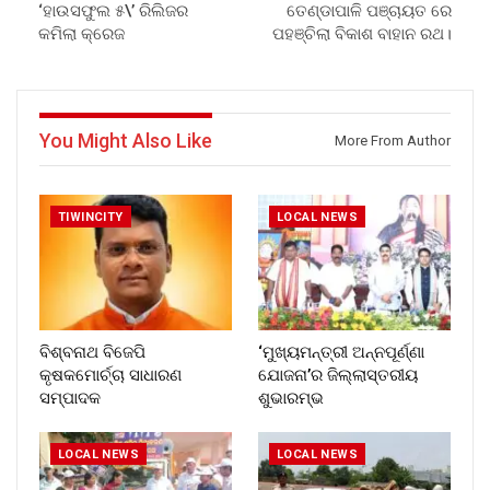
‘ହାଉସଫୁଲ ୫\’ ରିଲିଜର
ତେଣ୍ଡାପାଳି ପଞ୍ଚାୟତ ରେ
କମିଲା କ୍ରେଜ
ପହଞ୍ଚିଲା ବିକାଶ ବାହାନ ରଥ।
You Might Also Like
More From Author
TIWINCITY
LOCAL NEWS
ବିଶ୍ବନାଥ ବିଜେପି
‘ମୁଖ୍ୟମନ୍ତ୍ରୀ ଅନ୍ନପୂର୍ଣ୍ଣା
କୃଷକମୋର୍ଚ୍ଚା ସାଧାରଣ
ଯୋଜନା’ର ଜିଲ୍ଲାସ୍ତରୀୟ
ସମ୍ପାଦକ
ଶୁଭାରମ୍ଭ
LOCAL NEWS
LOCAL NEWS