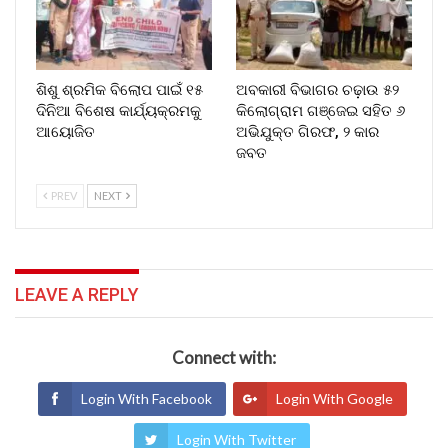
ଶିଶୁ ଶ୍ରମିକ ବିଲୋପ ପାଇଁ ୧୫
ଅବକାରୀ ବିଭାଗର ଚଢ଼ାଉ ୫୨
ଦିନିଆ ବିଶେଷ କାର୍ଯ୍ୟକ୍ରମକୁ
କିଲୋଗ୍ରାମ ଗଞ୍ଜେଇ ସହିତ ୬
ଆୟୋଜିତ
ଅଭିଯୁକ୍ତ ଗିରଫ, ୨ କାର
ଜବତ
PREV
NEXT
LEAVE A REPLY
Connect with:
Login With Facebook
Login With Google
Login With Twitter