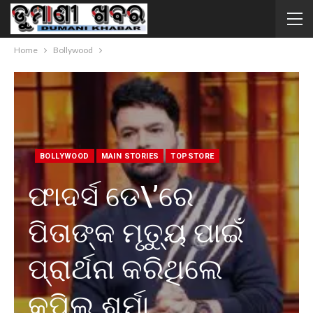
Home
Bollywood
BOLLYWOOD
MAIN STORIES
TOPSTORE
ଫାଦର୍ସ ଡେ\’ରେ
ପିତାଙ୍କ ମୃତ୍ୟୁ ପାଇଁ
ପ୍ରାର୍ଥନା କରିଥିଲେ
କପିଲ ଶର୍ମା