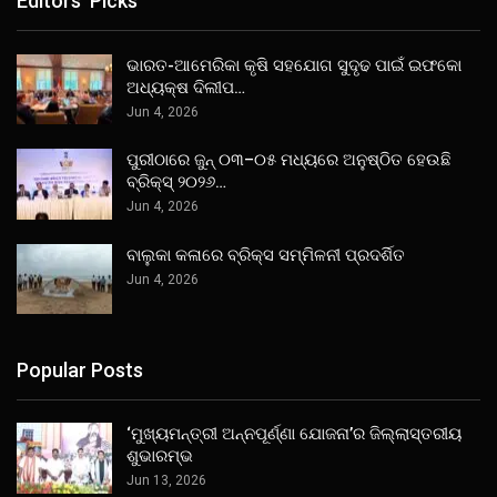
Editors' Picks
ଭାରତ-ଆମେରିକା କୃଷି ସହଯୋଗ ସୁଦୃଢ ପାଇଁ ଇଫକୋ
ଅଧ୍ୟକ୍ଷ ଦିଲୀପ…
Jun 4, 2026
ପୁରୀଠାରେ ଜୁନ୍ ୦୩–୦୫ ମଧ୍ୟରେ ଅନୁଷ୍ଠିତ ହେଉଛି
ବ୍ରିକ୍ସ୍ ୨୦୨୬…
Jun 4, 2026
ବାଲୁକା କଳାରେ ବ୍ରିକ୍ସ ସମ୍ମିଳନୀ ପ୍ରଦର୍ଶିତ
Jun 4, 2026
Popular Posts
‘ମୁଖ୍ୟମନ୍ତ୍ରୀ ଅନ୍ନପୂର୍ଣ୍ଣା ଯୋଜନା’ର ଜିଲ୍ଲାସ୍ତରୀୟ
ଶୁଭାରମ୍ଭ
Jun 13, 2026