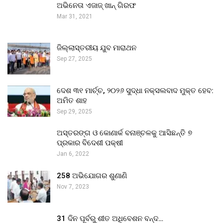
ଅଭିନେତା ଏଜାଜ୍ ଖାନ୍ ଗିରଫ
Mar 31, 2021
ଜିଲ୍ଲାସ୍ତରୀୟ ଯୁବ ମାରାଥନ
Sep 27, 2025
ଦେଶ ୩୧ ମାର୍ଚ୍ଚ, ୨୦୨୬ ସୁଦ୍ଧା ନକ୍ସଲବାଦ ମୁକ୍ତ ହେବ:
ଅମିତ ଶାହ
Sep 29, 2025
ଅସ୍ତରଙ୍ଗ ଓ କୋଣାର୍କ ବନାଞ୍ଚଳକୁ ଆସିଛନ୍ତି ୭
ପ୍ରକାର ବିଦେଶୀ ପକ୍ଷୀ
Jan 6, 2022
258 ଅଭିଯୋଗର ଶୁଣାଣି
Nov 7, 2023
31 ଦିନ ପୂର୍ବରୁ ଶୀତ ଅଧିବେଶନ ବନ୍ଦ…