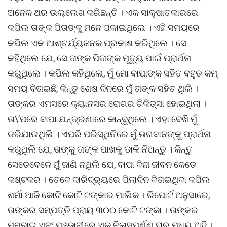
ଅନେକ ଥର ଉଲ୍ଲେଖ କରିଛନ୍ତି । ଏକ ସାକ୍ଷାତକାରରେ
କପିଲ ତାଙ୍କ ପିତାଙ୍କୁ ମନେ ପକାଇଥିଲେ । ଏହି ସମୟରେ
କପିଲ ଏକ ଆଶ୍ଚର୍ଯ୍ୟଜନକ ପ୍ରକାଶ କରିଥିଲେ । ସେ
କହିଥିଲେ ଯେ, ସେ ତାଙ୍କ ପିତାଙ୍କ ମୃତ୍ୟୁ ପାଇଁ ପ୍ରାର୍ଥନା
କରୁଥିଲେ । କପିଲ କହିଥିଲେ, ମୁଁ ମୋ ବାପାଙ୍କ ସହିତ ବହୁତ କମ୍
ସମୟ ବିତାଇଛି, କିନ୍ତୁ ଶେଷ ଦିନରେ ମୁଁ ତାଙ୍କ ସହିତ ଥିଲି ।
ତାଙ୍କର ଏମସରେ କ୍ୟାନସର ରୋଗର ଚିକିତ୍ସା ହୋଇଥିଲା ।
ତା\’ପରେ ବାପା ଯନ୍ତ୍ରଣାରେ କାନ୍ଦୁଥିଲେ । ଏହା ଦେଖି ମୁଁ
ଡରିଯାଉଥିଲି । ଏପରି ପରିସ୍ଥିତିରେ ମୁଁ ଭଗବାନଙ୍କୁ ପ୍ରାର୍ଥନା
କରୁଥିଲି ଯେ, ତାଙ୍କୁ ତାଙ୍କ ପାଖକୁ ଡାକି ନିଅନ୍ତୁ । କିନ୍ତୁ
ସେତେବେଳେ ମୁଁ ଜାଣି ନଥିଲି ଯେ, ବାପା ବିନା ଜୀବନ କେତେ
କଷ୍ଟକର । ତେବେ ଦାରିଦ୍ର‌୍ୟରେ ପିଲାଦିନ ବିତାଇଥିବା କପିଲ
ଶର୍ମା ଆଜି କୋଟି କୋଟି ଟଙ୍କାର ମାଲିକ । ରିପୋର୍ଟ ଅନୁସାରେ,
ତାଙ୍କର ସମ୍ପତ୍ତି ପ୍ରାୟ ୩୦୦ କୋଟି ଟଙ୍କା । ତାଙ୍କର
ମୁମ୍ବାଇ ଏବଂ ପଞ୍ଜାବୀରେ ଏକ ବିଳାସପୂର୍ଣ୍ଣ ଘର ମଧ୍ୟ ଅଛି ।