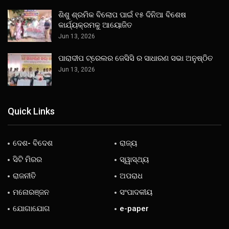
ଶିଶୁ ଶ୍ରମିକ ବିଲୋପ ପାଇଁ ୧୫ ଦିନିଆ ବିଶେଷ
କାର୍ଯ୍ୟକ୍ରମକୁ ଆୟୋଜିତ
Jun 13, 2026
ପାରାଦୀପ ଟ୍ରେଲର ଜେସିସି ର ସାଧାରଣ ସଭା ଅନୁଷ୍ଠିତ
Jun 13, 2026
Quick Links
ଦେଶ- ବିଦେଶ
ରାଜ୍ୟ
ସିଟି ମିରର
ସ୍ୱାସ୍ଥ୍ୟ
ରାଜନୀତି
ଅପରାଧ
ମନୋରଞ୍ଜନ
ସଂପାଦକୀୟ
ଯୋଗାଯୋଗ
e-paper