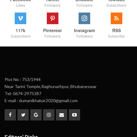
Likes
Followers
Followers
Subscribers
117k
Pinterest
Instagram
RSS
Subscribers
Followers
Followers
Subscribe
Plot No : 753/1944
Near Tarini Temple,Raghunathpur, Bhubaneswar
Tel: 0674-2975387
E-mail : dumanikhabar2020@gmail.com