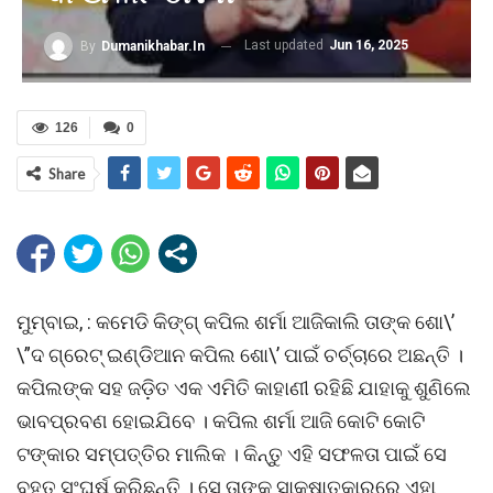
Last updated
Jun 16, 2025
By
Dumanikhabar.in
126
0
Share
ମୁମ୍ବାଇ, : କମେଡି କିଙ୍ଗ୍ କପିଲ ଶର୍ମା ଆଜିକାଲି ତାଙ୍କ ଶୋ\’
\”ଦ ଗ୍ରେଟ୍‌ ଇଣ୍ଡିଆନ କପିଲ ଶୋ\’ ପାଇଁ ଚର୍ଚ୍ଚାରେ ଅଛନ୍ତି ।
କପିଲଙ୍କ ସହ ଜଡ଼ିତ ଏକ ଏମିତି କାହାଣୀ ରହିଛି ଯାହାକୁ ଶୁଣିଲେ
ଭାବପ୍ରବଣ ହୋଇଯିବେ । କପିଲ ଶର୍ମା ଆଜି କୋଟି କୋଟି
ଟଙ୍କାର ସମ୍ପତ୍ତିର ମାଲିକ । କିନ୍ତୁ ଏହି ସଫଳତା ପାଇଁ ସେ
ବହୁତ ସଂଘର୍ଷ କରିଛନ୍ତି । ସେ ତାଙ୍କ ସାକ୍ଷାତକାରରେ ଏହା