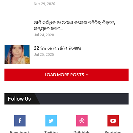
Nov 29, 2020
ଆଜି ସର୍ବାଧିକ ୧୫୯୪ଜଣ କରୋନା ପଜିଟିଭ୍ ଚିହ୍ନଟ,
ରାଜ୍ୟରେ ମୋଟ…
Jul 24, 2020
22 ଦିନ ହେଲା ମହିଳା ନିଖୋଜ
Jul 25, 2025
LOAD MORE POSTS
Follow Us
Facebook
Twitter
Dribbble
Youtube