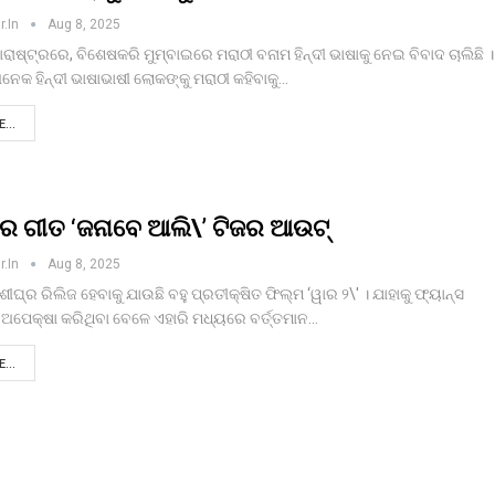
r.in
Aug 8, 2025
ହାରାଷ୍ଟ୍ରରେ, ବିଶେଷକରି ମୁମ୍ବାଇରେ ମରାଠୀ ବନାମ ହିନ୍ଦୀ ଭାଷାକୁ ନେଇ ବିବାଦ ଚାଲିଛି ।
ନେକ ହିନ୍ଦୀ ଭାଷାଭାଷୀ ଲୋକଙ୍କୁ ମରାଠୀ କହିବାକୁ…
...
’ର ଗୀତ ‘ଜନାବେ ଆଲି\’ ଟିଜର ଆଉଟ୍‌
r.in
Aug 8, 2025
ବଶୀଘ୍ର ରିଲିଜ ହେବାକୁ ଯାଉଛି ବହୁ ପ୍ରତୀକ୍ଷିତ ଫିଲ୍ମ ‘ୱାର ୨\' । ଯାହାକୁ ଫ୍ୟାନ୍ସ
ଅପେକ୍ଷା କରିଥିବା ବେଳେ ଏହାରି ମଧ୍ୟରେ ବର୍ତ୍ତମାନ…
...