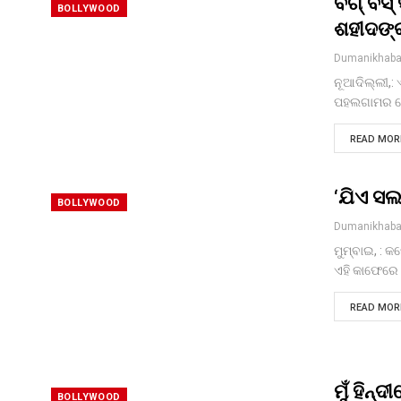
ବିଗ୍ ବସ
BOLLYWOOD
ଶହୀଦଙ୍
Dumanikhaba
ନୂଆଦିଲ୍ଲୀ,: 
ପହଲଗାମର ବୈ
READ MORE
‘ଯିଏ ସଲ
BOLLYWOOD
Dumanikhaba
ମୁମ୍ବାଇ, : କ
ଏହି କାଫେରେ 
READ MORE
ମୁଁ ହିନ୍
BOLLYWOOD