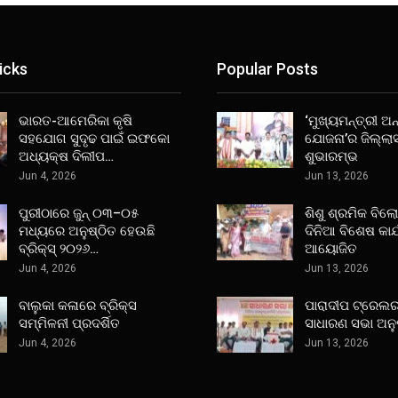
icks
Popular Posts
ଭାରତ-ଆମେରିକା କୃଷି
‘ମୁଖ୍ୟମନ୍ତ୍ରୀ ଅନ୍
ସହଯୋଗ ସୁଦୃଢ ପାଇଁ ଇଫକୋ
ଯୋଜନା’ର ଜିଲ୍ଲା
ଅଧ୍ୟକ୍ଷ ଦିଲୀପ…
ଶୁଭାରମ୍ଭ
Jun 4, 2026
Jun 13, 2026
ପୁରୀଠାରେ ଜୁନ୍ ୦୩–୦୫
ଶିଶୁ ଶ୍ରମିକ ବିଲ
ମଧ୍ୟରେ ଅନୁଷ୍ଠିତ ହେଉଛି
ଦିନିଆ ବିଶେଷ କାର
ବ୍ରିକ୍ସ୍ ୨୦୨୬…
ଆୟୋଜିତ
Jun 4, 2026
Jun 13, 2026
ବାଲୁକା କଳାରେ ବ୍ରିକ୍ସ
ପାରାଦୀପ ଟ୍ରେଲର
ସମ୍ମିଳନୀ ପ୍ରଦର୍ଶିତ
ସାଧାରଣ ସଭା ଅନୁ
Jun 4, 2026
Jun 13, 2026