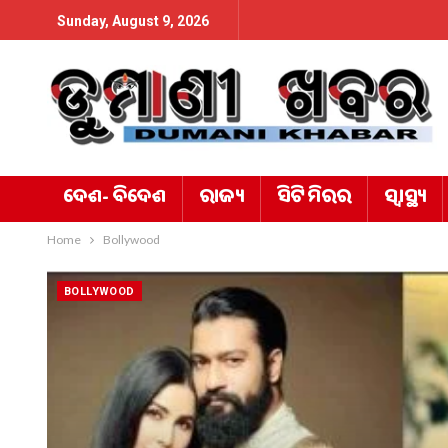
Sunday, August 9, 2026
ଦେଶ- ବିଦେଶ
ରାଜ୍ୟ
ସିଟି ମିରର
ସ୍ୱାସ୍ଥ୍ୟ
Home
Bollywood
BOLLYWOOD