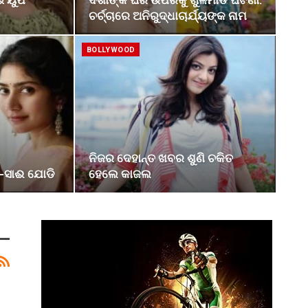
ଁ ୟୁପି
ଦିଶାଙ୍କ ଘର ଉପରକୁ ଗୁଳିମାଡ ଘଟଣା:
ଚର୍ଚ୍ଚାରେ ଅନିରୁଦ୍ଧାଚାର୍ଯ୍ୟଙ୍କ ନାମ
BOLLYWOOD
ନିଜର ଦେହାନ୍ତ ଖବର ଶୁଣି ଚକିତ
-ସାଈ ଯୋଡି
ହେଲେ କାଜଲ