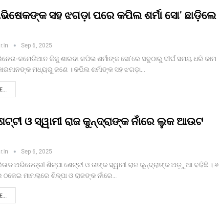
ଅଭିଷେକଙ୍କ ସହ ଝଗଡ଼ା ପରେ କପିଲ ଶର୍ମା ସୋ’ ଛାଡ଼ିଲେ
r.in
Sep 6, 2025
ଭିନେତା-କମେଡିଆନ କିକୁ ଶାରଦା କପିଲ ଶର୍ମାଙ୍କ ସୋ'ରେ ସବୁଠାରୁ ଦୀର୍ଘ ସମୟ ଧରି କାମ
କାରମାନଙ୍କ ମଧ୍ୟରୁ ଜଣେ । କପିଲ ଶର୍ମାଙ୍କ ସହ ଝଗଡ଼ା…
...
ଶେଟ୍ଟୀ ଓ ସ୍ୱାମୀ ରାଜ କୁନ୍ଦ୍ରାଙ୍କ ନାଁରେ ଲୁକ ଆଉଟ
r.in
Sep 6, 2025
ଲିଉଡ ଅଭିନେତ୍ରୀ ଶିଳ୍ପା ଶେଟ୍ଟୀ ଓ ତାଙ୍କ ସ୍ୱାମୀ ରାଜ କୁନ୍ଦ୍ରାଙ୍କ ଅଡ଼ୁଆ ବଢିଛି । 
 ଠକେଇ ମାମଲାରେ ଶିଳ୍ପା ଓ ରାଜଙ୍କ ନାଁରେ…
...