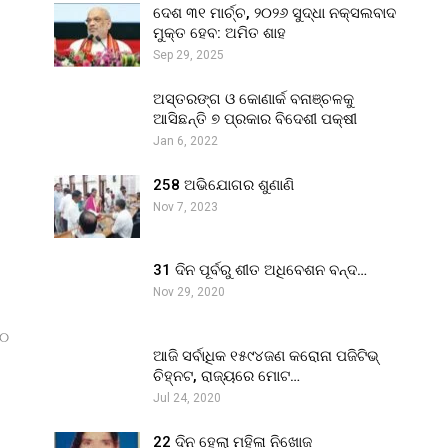
ଦେଶ ୩୧ ମାର୍ଚ୍ଚ, ୨୦୨୬ ସୁଦ୍ଧା ନକ୍ସଲବାଦ
ମୁକ୍ତ ହେବ: ଅମିତ ଶାହ
Sep 29, 2025
ଅସ୍ତରଙ୍ଗ ଓ କୋଣାର୍କ ବନାଞ୍ଚଳକୁ
ଆସିଛନ୍ତି ୭ ପ୍ରକାର ବିଦେଶୀ ପକ୍ଷୀ
Jan 6, 2022
258 ଅଭିଯୋଗର ଶୁଣାଣି
Nov 7, 2023
31 ଦିନ ପୂର୍ବରୁ ଶୀତ ଅଧିବେଶନ ବନ୍ଦ…
Nov 29, 2020
୬୦
ଆଜି ସର୍ବାଧିକ ୧୫୯୪ଜଣ କରୋନା ପଜିଟିଭ୍
ଚିହ୍ନଟ, ରାଜ୍ୟରେ ମୋଟ…
Jul 24, 2020
22 ଦିନ ହେଲା ମହିଳା ନିଖୋଜ