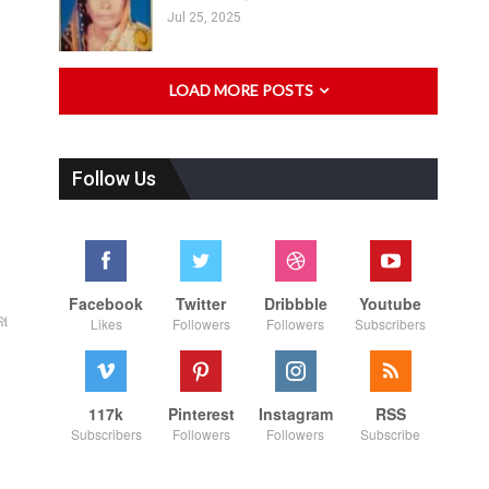
Jul 25, 2025
LOAD MORE POSTS
Follow Us
Facebook
Twitter
Dribbble
Youtube
କା
Likes
Followers
Followers
Subscribers
117k
Pinterest
Instagram
RSS
Subscribers
Followers
Followers
Subscribe