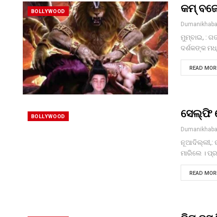
କମ୍ ବଜେ
BOLLYWOOD
Dumanikhaba
ମୁମ୍ବାଇ, : 
ଦର୍ଶକଙ୍କ ମଧ
READ MORE
ସେଲ୍ଫି 
BOLLYWOOD
Dumanikhaba
ନୂଆଦିଲ୍ଲୀ,: 
ମାରିଲେ । ପ
READ MORE