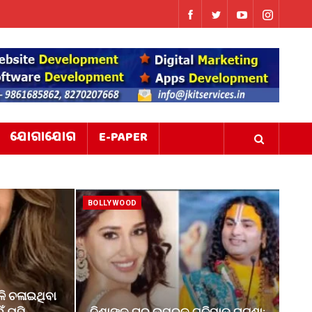
ଯୋଗାଯୋଗ
E-PAPER
BOLLYWOOD
ଳି ଚଳାଇଥିବା