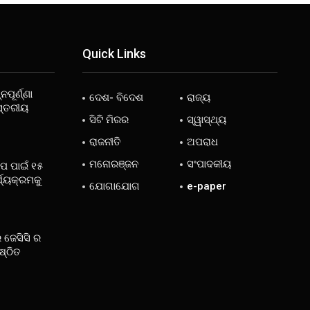
Quick Links
ନପୂର୍ଣ୍ଣା
ଦେଶ- ବିଦେଶ
ରାଜ୍ୟ
ସ୍ତରୀୟ
ସିଟି ମିରର
ସ୍ୱାସ୍ଥ୍ୟ
ରାଜନୀତି
ଅପରାଧ
ମନୋରଞ୍ଜନ
ସଂପାଦକୀୟ
ୋପ ପାଇଁ ୧୫
୍ଯ୍ୟକ୍ରମକୁ
ଯୋଗାଯୋଗ
e-paper
 ଜେସିସି ର
ଷ୍ଠିତ