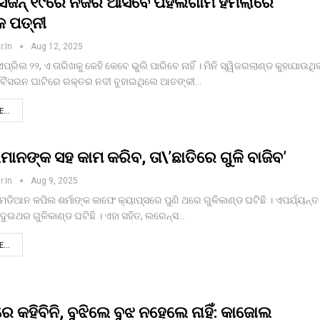
୍ ସିଜନ୍ ୧୯ରେ ନଜର ଆସିବେ ପହଲଗାମ ହମଲାରେ
କ ପତ୍ନୀ
r.in
Aug 12, 2025
ଏପ୍ରିଲ ୨୨, ଏ ତାରିଖକୁ କେହି କେବେ ଭୁଲି ପାରିବେ ନାହିଁ । ମିନି ସ୍ୱିଜରଲାଣ୍ଡ କୁହାଯାଉଥି
ସରନ ଘାଟିରେ ରକ୍ତର ନଦୀ ବୁହାଇଥିଲେ ଆତଙ୍କୀ…
...
ମାନଙ୍କ ସହ କାମ କରିବ, ତା\’ଛାତିରେ ଗୁଳି ବାଜିବ’
r.in
Aug 9, 2025
ମେଡିଆନ କପିଲ ଶର୍ମାଙ୍କ କାଫେ କ୍ୟାପ୍ସରେ ପୁଣି ଥରେ ଗୁଳିକାଣ୍ଡ ଘଟିଛି । ଏପର୍ଯ୍ୟନ୍ତ
ଦୁଇଥର ଗୁଳିକାଣ୍ଡ ଘଟିଛି । ଏହା ସହିତ, ଲରେନ୍ସ…
...
ଦୀରେ କହିବିନି, ବୁଝିଲେ ବୁଝ ନହେଲେ ନାହିଁ: କାଜୋଲ