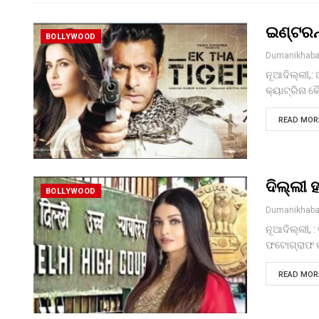
ଇଣ୍ଟରନ୍
BOLLYWOOD
Dumanikhaba
ନୂଆଦିଲ୍ଲୀ,: 
କ୍ୟାଟ୍ରିନା କ
READ MORE
ଦିଲ୍ଲୀ 
BOLLYWOOD
Dumanikhaba
ନୂଆଦିଲ୍ଲୀ, 
ଫଟୋଗ୍ରାଫ ଇ
READ MORE