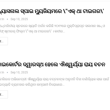
ୟାସନାଲ ସ୍ପାଇ ମ୍ୟୁଜିୟମରେ \”ଏକ୍ ଥା ଟାଇଗର\’
r.in
Sep 10, 2025
ଅନ୍ତର୍ଜାତୀୟ ସ୍ତରରେ ଖ୍ୟାତି ଅର୍ଜନ କରିଛି ୨୦୧୨ରେ ମୁକ୍ତିପ୍ରାପ୍ତ ସଲମାନ ଖାନ୍ ଓ
ୈଫ୍‌ ଷ୍ଟାରର୍ ଫିଲ୍ମ \"ଏକ୍ ଥା ଟାଇଗର\' । କବୀର…
...
ହାଇକୋର୍ଟର ଦ୍ୱାରସ୍ଥ ହେଲେ ଐଶ୍ୱର୍ଯ୍ୟା ରାୟ ବଚନ
r.in
Sep 10, 2025
: ବଲିଉଡ ଅଭିନେତ୍ରୀ ଐଶ୍ୱର୍ଯ୍ୟା ରାୟ ବଚ୍ଚନଙ୍କ ଅନୁମତି ବିନା ବାଣିଜ୍ୟିକ ଲାଭ ପାଇଁ
ତ୍ୟାଦି ବ୍ୟବହାର କରିଥିବା କମ୍ପାନୀ ବିରୋଧରେ…
...