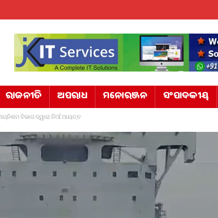
ରାଜନୀତି
ଅପରାଧ
ମନୋରଞ୍ଜନ
ସଂପାଦକୀୟ
ଅଗ୍ନିଶମ ବିଭାଗ ଦ୍ୱାରା ନିଆଁ ଆୟତ୍ତ