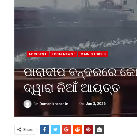
ACCIDENT
LOCALNEWSE
MAIN STORIES
ପାରାଦୀପ ବନ୍ଦରରେ କୋଇ
ଦ୍ୱାରା ନିଆଁ ଆୟତ୍ତ
On
Jun 3, 2026
By
Dumanikhabar.in
Share