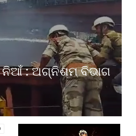
ନିଆଁ : ଅଗ୍ନିଶମ ବିଭାଗ
0