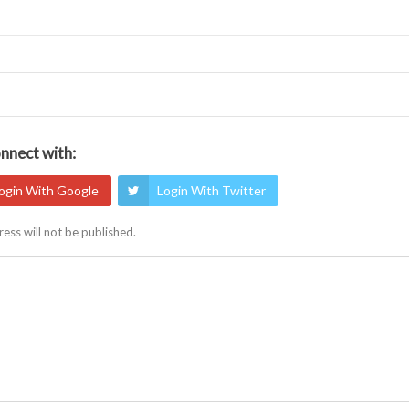
nnect with:
ogin With Google
Login With Twitter
ess will not be published.