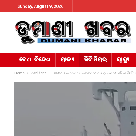
Sunday, August 9, 2026
ଦେଶ- ବିଦେଶ
ରାଜ୍ୟ
ସିଟି ମିରର
ସ୍ୱାସ୍ଥ୍ୟ
Home
Accident
ପାରାଦୀପ ବନ୍ଦରରେ କୋଇଲା ଜାହାଜ ହ୍ୟାଚରେ ଲାଗିଲା ନିଆଁ : 