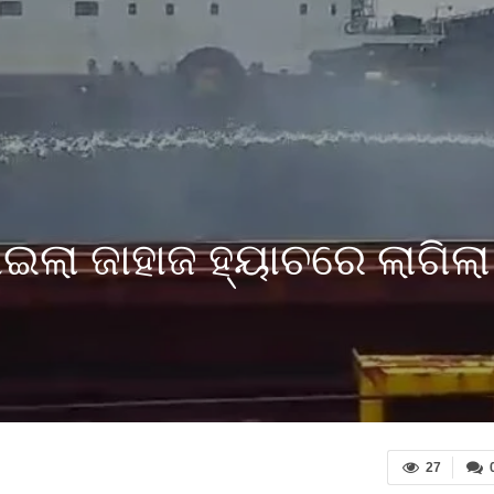
ଲା ଜାହାଜ ହ୍ୟାଚରେ ଲାଗିଲା 
27