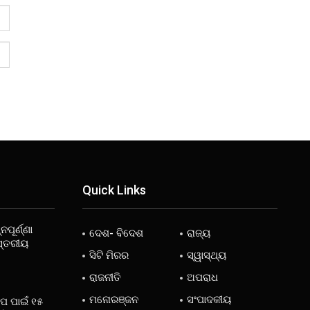
Quick Links
ନପୂର୍ଣ୍ଣା
ଦେଶ- ବିଦେଶ
ରାଜ୍ୟ
ସ୍ତରୀୟ
ସିଟି ମିରର
ସ୍ୱାସ୍ଥ୍ୟ
ରାଜନୀତି
ଅପରାଧ
ମନୋରଞ୍ଜନ
ସଂପାଦକୀୟ
ୋପ ପାଇଁ ୧୫