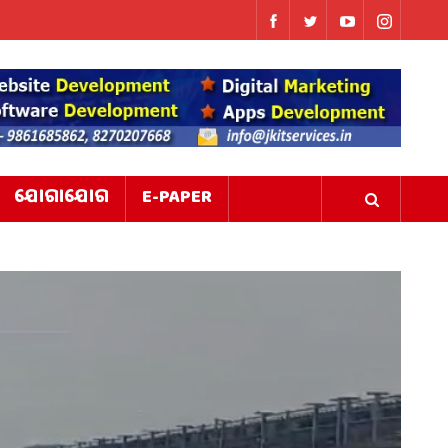
ଯୋଗାଯୋଗ
E-PAPER