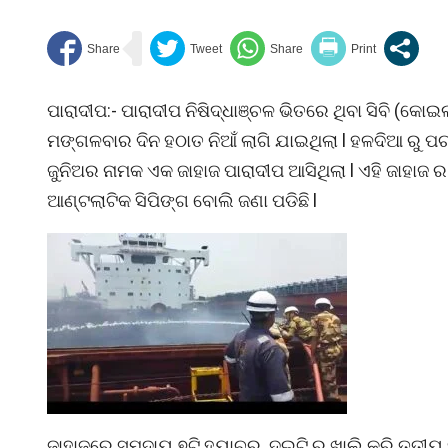
ପାରାଦୀପ:- ପାରାଦୀପ ନିଷିଦ୍ଧାଞ୍ଚଳ ଭିତରେ ଥିବା ସିବି (କୋ
ମଙ୍ଗଳବାର ଦିନ ହଠାତ ନିଆଁ ଲାଗି ଯାଇଥିଲା l ହଳଦିଆ ରୁ
ଜୁନିଅର ନାମକ ଏକ ଜାହାଜ ପାରାଦୀପ ଆସିଥିଲା l ଏହି ଜାହାଜ
ଆଣ୍ଟଲାଟିକ ସିପିଙ୍ଗ ବୋଲି ଜଣା ପଡିଛି l
ଜାହାଜରେ ସମୁଦାୟ ୭ଟି ହ୍ୟାଚରୁ ଦୁଇଟି ରୁ ଖାଲି କରି ତୃତୀୟ