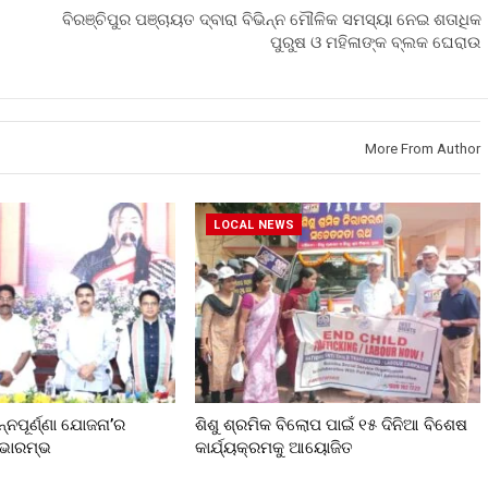
ବିରଞ୍ଚିପୁର ପଞ୍ଚାୟତ ଦ୍ବାରା ବିଭିନ୍ନ ମୌଳିକ ସମସ୍ୟା ନେଇ ଶତାଧିକ
ପୁରୁଷ ଓ ମହିଳାଙ୍କ ବ୍ଲକ ଘେରାଉ
More From Author
LOCAL NEWS
ନ୍ନପୂର୍ଣ୍ଣା ଯୋଜନା’ର
ଶିଶୁ ଶ୍ରମିକ ବିଲୋପ ପାଇଁ ୧୫ ଦିନିଆ ବିଶେଷ
ୁଭାରମ୍ଭ
କାର୍ଯ୍ୟକ୍ରମକୁ ଆୟୋଜିତ