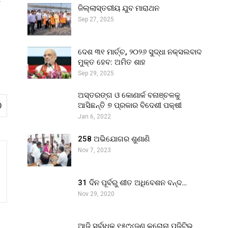
ଜିଲ୍ଲାସ୍ତରୀୟ ଯୁବ ମାରାଥନ
Sep 27, 2025
ଦେଶ ୩୧ ମାର୍ଚ୍ଚ, ୨୦୨୬ ସୁଦ୍ଧା ନକ୍ସଲବାଦ
ମୁକ୍ତ ହେବ: ଅମିତ ଶାହ
Sep 29, 2025
ଅସ୍ତରଙ୍ଗ ଓ କୋଣାର୍କ ବନାଞ୍ଚଳକୁ
ଆସିଛନ୍ତି ୭ ପ୍ରକାର ବିଦେଶୀ ପକ୍ଷୀ
0
Jan 6, 2022
258 ଅଭିଯୋଗର ଶୁଣାଣି
Nov 7, 2023
31 ଦିନ ପୂର୍ବରୁ ଶୀତ ଅଧିବେଶନ ବନ୍ଦ…
Nov 29, 2020
ଆଜି ସର୍ବାଧିକ ୧୫୯୪ଜଣ କରୋନା ପଜିଟିଭ୍