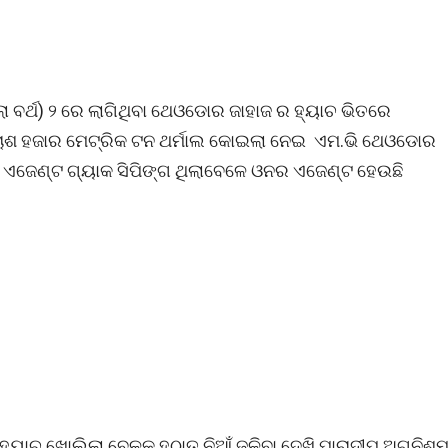
ଇଲା ବର୍ଥ) ୨ ରେ ଲାଗିଥିବା ଥେଓଡୋର ଜାହାଜ ର ହ୍ୟାଚ ଭିତରେ
 ପଚାଶ ହଜାର ମେଟ୍ରିକ ଟନ ଥର୍ମାଲ କୋଇଲା ନେଇ ଏମ.ଭି ଥେଓଡୋର
 ର ଏଜେଣ୍ଟ ଗ୍ୟାକ ସିପିଙ୍ଗ ଥିଲାବେଳେ ଓନର ଏଜେଣ୍ଟ ହେଉଛି
 ହ୍ୟାଚ ଖୋଲିଲା ବେଳକୁ ହଠାତ ନିଆଁ ଜଳିବା ଦେଖି ପାରାଦୀପ ଅଗ୍ନିଶ