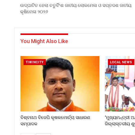
ଉଦ୍ଘାଟିତ ହେଲା ଚତୁର୍ବିଂଶ ଜାତୀୟ ଲୋକମେଳା ଓ ସପ୍ତଦଶ ଜାତୀୟ
କୃଷିମେଳା ୨୦୨୬
You Might Also Like
TIWINCITY
LOCAL NEWS
ବିଶ୍ବନାଥ ବିଜେପି କୃଷକମୋର୍ଚ୍ଚା ସାଧାରଣ
‘ମୁଖ୍ୟମନ୍ତ୍ରୀ ଅ
ସମ୍ପାଦକ
ଜିଲ୍ଲାସ୍ତରୀୟ ଶ