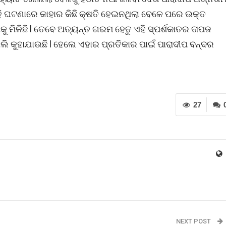
ି ଘଟଣାରେ କାହାର କିଛି କ୍ଷତି ହେଇନଥିଲା ବେଳେ ପରେ ଉକ୍ତ
ୁ ମିଳିଛି l ତେବେ ଅତ୍ୟନ୍ତ ଗରମ ହେତୁ ଏହି ସ୍ପର୍ଶକାତର ତାପଜ
କୁହାଯାଉଛି l ହେଲେ ଏହାର ପ୍ରତିକାର ପାଇଁ ପାରାଦୀପ ବନ୍ଦର
27
NEXT POST