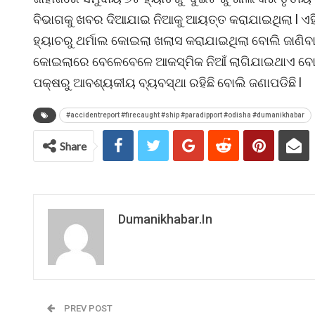
ବିଭାଗକୁ ଖବର ଦିଆଯାଇ ନିଆକୁ ଆୟତ୍ତ କରାଯାଇଥିଲା l ଏହ
ହ୍ୟାଚରୁ ଥର୍ମାଲ କୋଇଲା ଖଲାସ କରାଯାଇଥିଲା ବୋଲି ଜାଣିବାକ
କୋଇଲାରେ ବେଳେବେଳେ ଆକସ୍ମିକ ନିଆଁ ଲାଗିଯାଇଥାଏ ବୋଲି 
ପକ୍ଷରୁ ଆବଶ୍ୟକୀୟ ବ୍ୟବସ୍ଥା ରହିଛି ବୋଲି ଜଣାପଡିଛି l
#accidentreport #firecaught #ship #paradipport #odisha #dumanikhabar
Share
Dumanikhabar.in
PREV POST