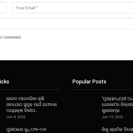
me I comment.
icks
Popular Posts
ଭାରତ-ଆମେରିକା କୃଷି
‘ମୁଖ୍ୟମନ୍ତ୍ରୀ ଅନ୍
ସହଯୋଗ ସୁଦୃଢ ପାଇଁ ଇଫକୋ
ଯୋଜନା’ର ଜିଲ୍ଲା
ଅଧ୍ୟକ୍ଷ ଦିଲୀପ…
ଶୁଭାରମ୍ଭ
Jun 4, 2026
Jun 13, 2026
ପୁରୀଠାରେ ଜୁନ୍ ୦୩–୦୫
ଶିଶୁ ଶ୍ରମିକ ବିଲ