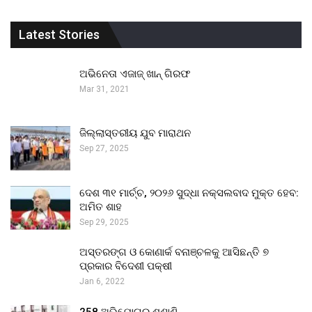
Latest Stories
ଅଭିନେତା ଏଜାଜ୍ ଖାନ୍ ଗିରଫ
Mar 31, 2021
ଜିଲ୍ଲାସ୍ତରୀୟ ଯୁବ ମାରାଥନ
Sep 27, 2025
ଦେଶ ୩୧ ମାର୍ଚ୍ଚ, ୨୦୨୬ ସୁଦ୍ଧା ନକ୍ସଲବାଦ ମୁକ୍ତ ହେବ:
ଅମିତ ଶାହ
Sep 29, 2025
ଅସ୍ତରଙ୍ଗ ଓ କୋଣାର୍କ ବନାଞ୍ଚଳକୁ ଆସିଛନ୍ତି ୭
ପ୍ରକାର ବିଦେଶୀ ପକ୍ଷୀ
Jan 6, 2022