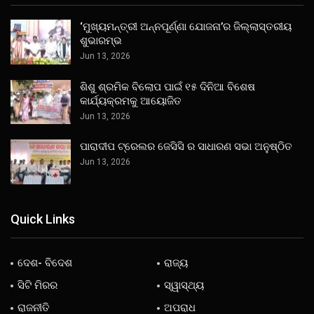
‘ମୁଖ୍ୟମନ୍ତ୍ରୀ ଅନ୍ନପୂର୍ଣ୍ଣା ଯୋଜନା’ର ଜିଲ୍ଲାସ୍ତରୀୟ
ଶୁଭାରମ୍ଭ
Jun 13, 2026
ଶିଶୁ ଶ୍ରମିକ ବିଲୋପ ପାଇଁ ୧୫ ଦିନିଆ ବିଶେଷ
କାର୍ଯ୍ୟକ୍ରମକୁ ଆୟୋଜିତ
Jun 13, 2026
ପାରାଦୀପ ଟ୍ରେଲର ଜେସିସି ର ସାଧାରଣ ସଭା ଅନୁଷ୍ଠିତ
Jun 13, 2026
Quick Links
ଦେଶ- ବିଦେଶ
ରାଜ୍ୟ
ସିଟି ମିରର
ସ୍ୱାସ୍ଥ୍ୟ
ରାଜନୀତି
ଅପରାଧ