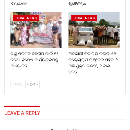
ସମ୍ପାଦକ
ଶୁଭାରମ୍ଭ
LOCAL NEWS
LOCAL NEWS
ଶିଶୁ ଶ୍ରମିକ ବିଲୋପ ପାଇଁ ୧୫
ଅବକାରୀ ବିଭାଗର ଚଢ଼ାଉ ୫୨
ଦିନିଆ ବିଶେଷ କାର୍ଯ୍ୟକ୍ରମକୁ
କିଲୋଗ୍ରାମ ଗଞ୍ଜେଇ ସହିତ ୬
ଆୟୋଜିତ
ଅଭିଯୁକ୍ତ ଗିରଫ, ୨ କାର
ଜବତ
PREV
NEXT
LEAVE A REPLY