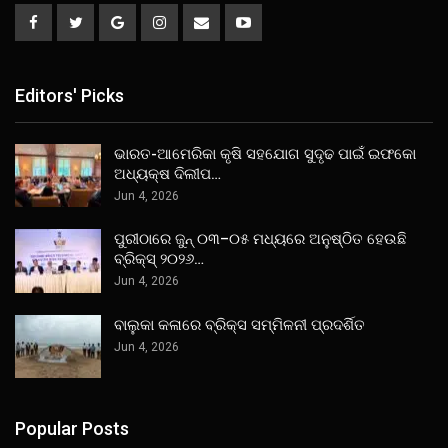
Editors' Picks
ଭାରତ-ଆମେରିକା କୃଷି ସହଯୋଗ ସୁଦୃଢ ପାଇଁ ଇଫକୋ
ଅଧ୍ୟକ୍ଷ ଦିଲୀପ…
Jun 4, 2026
ପୁରୀଠାରେ ଜୁନ୍ ୦୩–୦୫ ମଧ୍ୟରେ ଅନୁଷ୍ଠିତ ହେଉଛି
ବ୍ରିକ୍ସ୍ ୨୦୨୬…
Jun 4, 2026
ବାଲୁକା କଳାରେ ବ୍ରିକ୍ସ ସମ୍ମିଳନୀ ପ୍ରଦର୍ଶିତ
Jun 4, 2026
Popular Posts