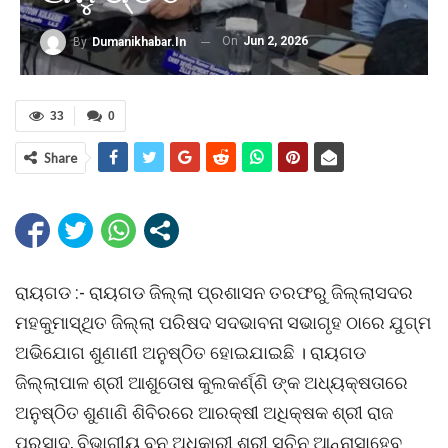
On
Jun 2, 2026
By
Dumanikhabar.in
33
0
Share
ରାୟଗଡ :- ରାୟଗଡ ଜିଲ୍ଲା ପ୍ରଶାସନ ତରଫରୁ ଜିଲ୍ଲାସଦର
ମହକୁମାସ୍ଥିତ ଜିଲ୍ଲା ପରିଷଦ ସଦଭାବନା ସଭାଗୃହ ଠାରେ ଯୁଗ୍ମ
ଅଭିଯୋଗ ଶୁଣାଣୀ ଅନୁଷ୍ଠିତ ହୋଇଯାଇଛି । ରାୟଗଡ
ଜିଲ୍ଲାପାଳ ଶ୍ରୀ ଆଶୁତୋଷ କୁଲକର୍ଣ୍ଣି ଙ୍କ ଅଧ୍ୟକ୍ଷତାରେ
ଅନୁଷ୍ଠିତ ଶୁଣାଣି ଶିବିରରେ ଆରକ୍ଷୀ ଅଧିକ୍ଷକ ଶ୍ରୀ ରାଜ
ପ୍ରସାଦ, ବିଭାଗୀୟ ବନ ଅଧିକାରୀ ଶ୍ରୀ ସଚିନ ଆନ୍ନାସାହେବ