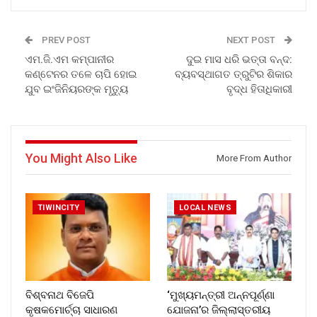
PREV POST
NEXT POST
ଏମ.ଜି.ଏମ କମ୍ପାନୀର
ଦୁଇ ମାସ ଧରି ଭତ୍ତା ବନ୍ଦ:
କଣ୍ଟେନର ତଳେ ଚାପି ହୋଇ
ବ୍ୟବସ୍ଥାଗତ ତ୍ରୁଟିର ଶିକାର
ଯୁବ ଇଂଜିନିୟରଙ୍କ ମୃତ୍ୟୁ
ବୃଦ୍ଧ ହିତାଧିକାରୀ
You Might Also Like
More From Author
TIWINCITY
LOCAL NEWS
ବିଶ୍ବନାଥ ବିଜେପି
‘ମୁଖ୍ୟମନ୍ତ୍ରୀ ଅନ୍ନପୂର୍ଣ୍ଣା
କୃଷକମୋର୍ଚ୍ଚା ସାଧାରଣ
ଯୋଜନା’ର ଜିଲ୍ଲାସ୍ତରୀୟ