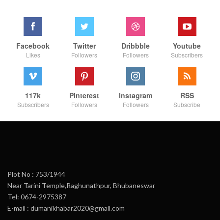
Facebook
Twitter
Dribbble
Youtube
Likes
Followers
Followers
Subscribers
117k
Pinterest
Instagram
RSS
Subscribers
Followers
Followers
Subscribe
Plot No : 753/1944
Near Tarini Temple,Raghunathpur, Bhubaneswar
Tel: 0674-2975387
E-mail : dumanikhabar2020@gmail.com