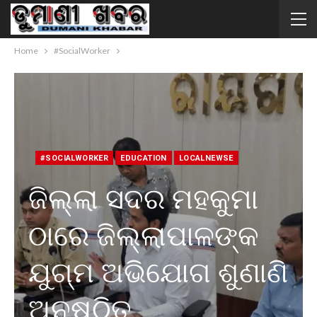
Home
#SocialWorker
#SOCIALWORKER
EDUCATION
LOCALNEWSE
ଜିଲ୍ଲା ସଦର ମହକୁମା
ଠାରେ ଜିଲ୍ଲାପାଳଙ୍କ
ଯୁଗ୍ମ ଅଭିଯୋଗ ଶୁଣାଣି
ଅନୁଷ୍ଠିତ