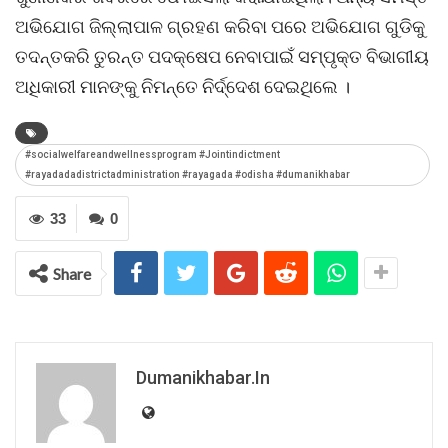
ଅଭିଯୋଗ ଜିଲ୍ଲାପାଳ ଗ୍ରହଣ କରିବା ପରେ ଅଭିଯୋଗ ଗୁଡିକୁ
ତଦନ୍ତକରି ତୁରନ୍ତ ପଦକ୍ଷେପ ନେବାପାଇଁ ସମ୍ପୃକ୍ତ ବିଭାଗୀୟ
ଅଧିକାରୀ ମାନଙ୍କୁ ନିମନ୍ତେ ନିର୍ଦ୍ଦେଶ ଦେଇଥିଲେ ।
#socialwelfareandwellnessprogram #Jointindictment
#rayadadadistrictadministration #rayagada #odisha #dumanikhabar
33
0
Share
Dumanikhabar.in