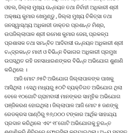
ଓହଲ, ଜିଲ୍ଲା ମୁଖ୍ୟ ଉନ୍ନୟନ ତଥା ନିର୍ବାହୀ ଅଧିକାରୀ ଶ୍ରୀ
ଅକ୍ଷୟ କୁମାର ଖେମୁଣ୍ଡୁ , ଜିଲ୍ଲା ମୁଖ୍ୟ ଚିକିତ୍ସା ତଥା
ଜନସ୍ୱାସ୍ଥ୍ୟ ଅଧିକାରୀ ଡାକ୍ତର ପ୍ରଶାନ୍ତ ମିଶ୍ର,
ଉପଜିଲ୍ଲାପାଳ ଶ୍ରୀ ରମେଶ କୁମାର ଜେନା, ପ୍ରକଳ୍ପ
ପ୍ରଶାସକ ତଥା ସମନ୍ବିତ ଆଦିବାସୀ ଉନ୍ନୟନ ଅଧିକାରୀ ଶ୍ରୀ
ଚନ୍ଦ୍ରକାନ୍ତ ମାଝୀ ଓ ବିଭିନ୍ନ ବିଭାଗର ଅଧିକାରୀ ପ୍ରମୁଖ
ଉପସ୍ଥିତ ରହି ଜନସାଧାରଣଙ୍କର ବିଭିନ୍ନ ଅଭିଯୋଗ ଶୁଣାଣି
କରିଥିଲେ ।
ଆଜି ମୋଟ ୬୫ଟି ଅଭିଯୋଗ ଜିଲ୍ଲାପାଳଙ୍କ ପାଖକୁ
ଆସିଥିଲା । ସେଥି ମଧ୍ୟରୁ ୫୦ଟି ବ୍ୟକ୍ତିଗତ ଅଭିଯୋଗ ଥିଲା
ବେଳେ ୧୦ଗୋଟି ଗ୍ରାମବାସୀ ମାନଙ୍କର ସାମୂହିକ ଅଭିଯୋଗ
ପଞ୍ଜିକରଣ ହୋଇଥିଲା। ଜିଲ୍ଲାପାଳ ଆଜି ମୋଟ ୫ ଜଣଙ୍କୁ
ରେଡକ୍ରସ ପାଣ୍ଠିରୁ ୭୬,୦୦୦ ଟଙ୍କାର ଆର୍ଥିକ ସାହାଯ୍ୟ
ପ୍ରଦାନ କରିଥିଲେ ଏବଂ ୧୮ଗୋଟି ଅଭିଯୋଗକୁ ତୁରନ୍ତ
ଶୁଣାଣିକରି ଶିବିରରେ ଫୋଇସିଲା କରାଯାଇଥିଲା। ଅନ୍ୟ ସମସ୍ତ