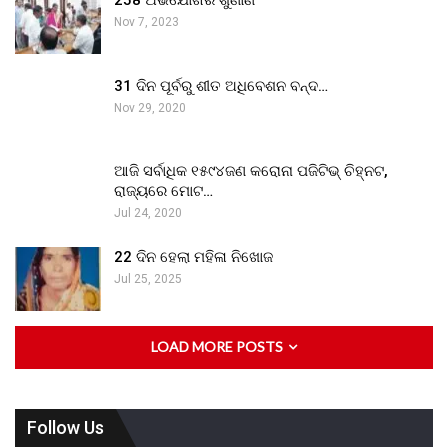
258 ଅଭିଯୋଗର ଶୁଣାଣି
Nov 7, 2023
31 ଦିନ ପୂର୍ବରୁ ଶୀତ ଅଧିବେଶନ ବନ୍ଦ…
Nov 29, 2020
ଆଜି ସର୍ବାଧିକ ୧୫୯୪ଜଣ କରୋନା ପଜିଟିଭ୍ ଚିହ୍ନଟ,
ରାଜ୍ୟରେ ମୋଟ…
Jul 24, 2020
22 ଦିନ ହେଲା ମହିଳା ନିଖୋଜ
Jul 25, 2025
LOAD MORE POSTS
Follow Us