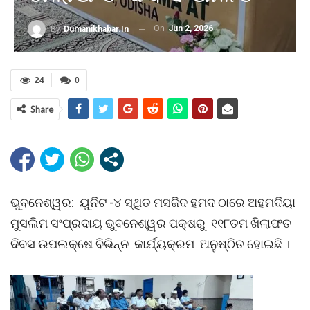
On
Jun 2, 2026
By
Dumanikhabar.in
24
0
Share
ଭୁବନେଶ୍ୱର: ୟୁନିଟ -୪ ସ୍ଥିତ ମସଜିଦ ହମଦ ଠାରେ ଅହମଦିୟା
ମୁସଲିମ ସଂପ୍ରଦାୟ ଭୁବନେଶ୍ୱର ପକ୍ଷରୁ ୧୧୮ତମ ଖିଲାଫତ
ଦିବସ ଉପଲକ୍ଷେ ବିଭିନ୍ନ କାର୍ଯ୍ୟକ୍ରମ ଅନୁଷ୍ଠିତ ହୋଇଛି ।