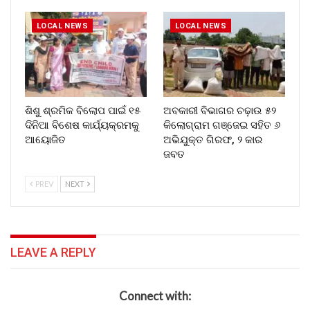
LOCAL NEWS
LOCAL NEWS
ଶିଶୁ ଶ୍ରମିକ ବିଲୋପ ପାଇଁ ୧୫
ଅବକାରୀ ବିଭାଗର ଚଢ଼ାଉ ୫୨
ଦିନିଆ ବିଶେଷ କାର୍ଯ୍ୟକ୍ରମକୁ
କିଲୋଗ୍ରାମ ଗଞ୍ଜେଇ ସହିତ ୬
ଆୟୋଜିତ
ଅଭିଯୁକ୍ତ ଗିରଫ, ୨ କାର
ଜବତ
PREV
NEXT
LEAVE A REPLY
Connect with: