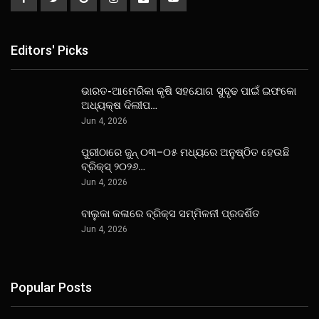
Editors' Picks
ଭାରତ-ଆମେରିକା କୃଷି ସହଯୋଗ ସୁଦୃଢ ପାଇଁ ଇଫକୋ
ଅଧ୍ୟକ୍ଷ ଦିଲୀପ…
Jun 4, 2026
ପୁରୀଠାରେ ଜୁନ୍ ୦୩–୦୫ ମଧ୍ୟରେ ଅନୁଷ୍ଠିତ ହେଉଛି
ବ୍ରିକ୍ସ୍ ୨୦୨୬…
Jun 4, 2026
ବାଲୁକା କଳାରେ ବ୍ରିକ୍ସ ସମ୍ମିଳନୀ ପ୍ରଦର୍ଶିତ
Jun 4, 2026
Popular Posts