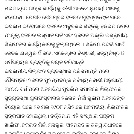
ମରଣାନ୍ତେ ତାଙ୍କ କାର୍ଯ୍ୟକୁ ଐଶୀ ଆଦେଶାନୁଯାୟୀ ଆଗକୁ
ବଢ଼ାଇବା। ଯେପରି ପୈଗମ୍ବର ହଜରତ ମୁହମ୍ମଦଙ୍କ ପରେ
ଇସଲାମ ଇତିହାସରେ ହଜରତ ଅବୁବକର ସିଦ୍ଦିକ୍, ହଜରତ ଉମର
ଫାରୁକ୍, ହଜରତ ଉସ୍‌ମାନ ଗନି ଏବଂ ହଜରତ ଅଲ୍ଲି ଇସ୍‌ଲାମୀୟ
ଖିଲାଫତର କାର୍ଯ୍ୟଭାରକୁ ତୁଲାଇଥିଲେ । ଖଲିଫା ପଦବୀ ପାଇଁ
କେବଳ ଈଶ୍ୱର ହିଁ ଜଣେ ଏକେଶ୍ଵର ବିଶ୍ଵାସୀ, ସତ୍ୟନିଷ୍ଠ ଓ
ଧର୍ମପରାୟଣ ବ୍ୟକ୍ତିକୁ ଚୟନ କରିଥାନ୍ତି ।
ଇସଲାମୀୟ ଖିଲାଫତ ବ୍ୟବସ୍ଥାର ପରିସମାପ୍ତି ପରେ
ପୈଗମ୍ବର ହଜରତ ମୁହମ୍ମଦଙ୍କ ଭବିଷ୍ୟତବାଣୀ ଅନୁଯାୟୀ
୧୪୦୦ ବର୍ଷ ପରେ ଅହମଦିୟା ମୁସଲିମ ସମାଜରେ ଖିଲାଫତର
ସୁବ୍ୟବସ୍ଥା ଯୁଗସଂସ୍କାରକ ହଜରତ ମିର୍ଜା ଗୁଲାମ ଅହମଦଙ୍କ
ବିୟୋଗ ପରେ ୨୭ ମଇ ୧୯୦୮ ମସିହାରେ ଅହମଦୀୟା ଖିଲାଫତର
ସୂତ୍ରପାତ ହୋଇଥିଲା। ବର୍ତ୍ତମାନ ଏହି ସଂସ୍ଥାର ପଞ୍ଚମ
ଖାଲିଫା ହଜରତ ମିର୍ଜା ମସରୁର ଅହମଦଙ୍କ ତତ୍ୱାବଧାନରେ
ଅହମଦିୟା ଜମାତ ବିଶ୍ୱର ୨୧୨ ରୁ ଊର୍ଦ୍ଧ୍ବ ଦେଶରେ ବିଶ୍ୱ