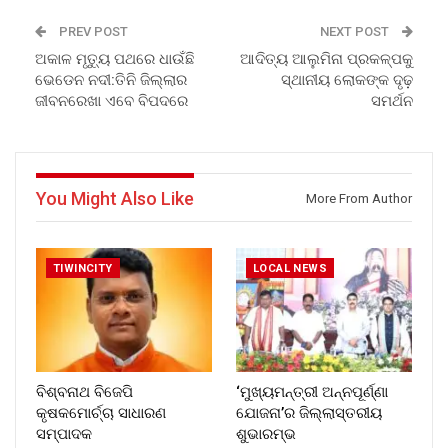
PREV POST
NEXT POST
ଅକାଳ ମୃତ୍ୟୁ ପଥରେ ଧାଉଁଛି
ଆଦିତ୍ୟ ଆଲୁମିନା ପ୍ରକଳ୍ପକୁ
ଭେଡେନ ନଦୀ:ତିନି ଜିଲ୍ଲାର
ସ୍ଥାନୀୟ ଲୋକଙ୍କ ଦୃଢ଼
ଜୀବନରେଖା ଏବେ ବିପଦରେ
ସମର୍ଥନ
You Might Also Like
More From Author
TIWINCITY
LOCAL NEWS
ବିଶ୍ବନାଥ ବିଜେପି
‘ମୁଖ୍ୟମନ୍ତ୍ରୀ ଅନ୍ନପୂର୍ଣ୍ଣା
କୃଷକମୋର୍ଚ୍ଚା ସାଧାରଣ
ଯୋଜନା’ର ଜିଲ୍ଲାସ୍ତରୀୟ
ସମ୍ପାଦକ
ଶୁଭାରମ୍ଭ