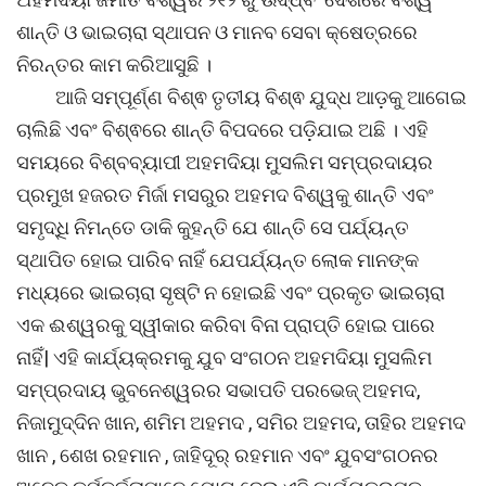
ଶାନ୍ତି ଓ ଭାଇଚାରା ସ୍ଥାପନ ଓ ମାନବ ସେବା କ୍ଷେତ୍ରରେ
ନିରନ୍ତର କାମ କରିଆସୁଛି ।
ଆଜି ସମ୍ପୂର୍ଣ୍ଣ ବିଶ୍ଵ ତୃତୀୟ ବିଶ୍ଵ ଯୁଦ୍ଧ ଆଡ଼କୁ ଆଗେଇ
ଚାଲିଛି ଏବଂ ବିଶ୍ଵରେ ଶାନ୍ତି ବିପଦରେ ପଡ଼ିଯାଇ ଅଛି । ଏହି
ସମୟରେ ବିଶ୍ବବ୍ୟାପୀ ଅହମଦିୟା ମୁସଲିମ ସମ୍ପ୍ରଦାୟର
ପ୍ରମୁଖ ହଜରତ ମିର୍ଜା ମସରୁର ଅହମଦ ବିଶ୍ୱକୁ ଶାନ୍ତି ଏବଂ
ସମୃଦ୍ଧି ନିମନ୍ତେ ଡାକି କୁହନ୍ତି ଯେ ଶାନ୍ତି ସେ ପର୍ଯ୍ୟନ୍ତ
ସ୍ଥାପିତ ହୋଇ ପାରିବ ନାହିଁ ଯେପର୍ଯ୍ୟନ୍ତ ଲୋକ ମାନଙ୍କ
ମଧ୍ୟରେ ଭାଇଚାରା ସୃଷ୍ଟି ନ ହୋଇଛି ଏବଂ ପ୍ରକୃତ ଭାଇଚାରା
ଏକ ଈଶ୍ୱରକୁ ସ୍ୱୀକାର କରିବା ବିନା ପ୍ରାପ୍ତି ହୋଇ ପାରେ
ନାହିଁ| ଏହି କାର୍ଯ୍ୟକ୍ରମକୁ ଯୁବ ସଂଗଠନ ଅହମଦିୟା ମୁସଲିମ
ସମ୍ପ୍ରଦାୟ ଭୁବନେଶ୍ୱରର ସଭାପତି ପରଭେଜ୍ ଅହମଦ,
ନିଜାମୁଦ୍ଦିନ ଖାନ, ଶମିମ ଅହମଦ , ସମିର ଅହମଦ, ତାହିର ଅହମଦ
ଖାନ , ଶେଖ ରହମାନ , ଜାହିଦୂର୍ ରହମାନ ଏବଂ ଯୁବସଂଗଠନର