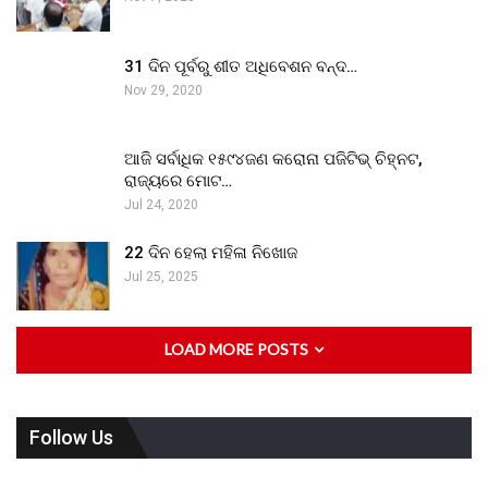
31 ଦିନ ପୂର୍ବରୁ ଶୀତ ଅଧିବେଶନ ବନ୍ଦ…
Nov 29, 2020
ଆଜି ସର୍ବାଧିକ ୧୫୯୪ଜଣ କରୋନା ପଜିଟିଭ୍ ଚିହ୍ନଟ,
ରାଜ୍ୟରେ ମୋଟ…
Jul 24, 2020
22 ଦିନ ହେଲା ମହିଳା ନିଖୋଜ
Jul 25, 2025
LOAD MORE POSTS
Follow Us