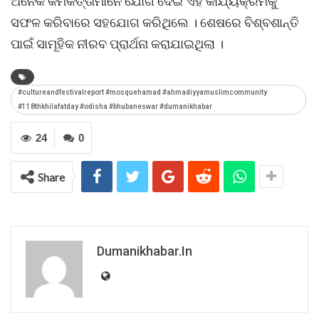
ଅନେକ କର୍ମକର୍ତ୍ତାମାନେ ଯୋଗ ଦେଇ ଏହି କାର୍ଯ୍ୟକ୍ରମକୁ
ସଫଳ କରିବାରେ ସହଯୋଗ କରିଥିଲେ । ଶେଷରେ ବିଶ୍ବଶାନ୍ତି
ପାଇଁ ସାମୂହିକ ନୀରବ ପ୍ରାର୍ଥନା କରାଯାଇଥିଲା ।
#cultureandfestivalreport #mosquehamad #ahmadiyyamuslimcommunity
#118thkhilafatday #odisha #bhubaneswar #dumanikhabar
24
0
Share
Dumanikhabar.in