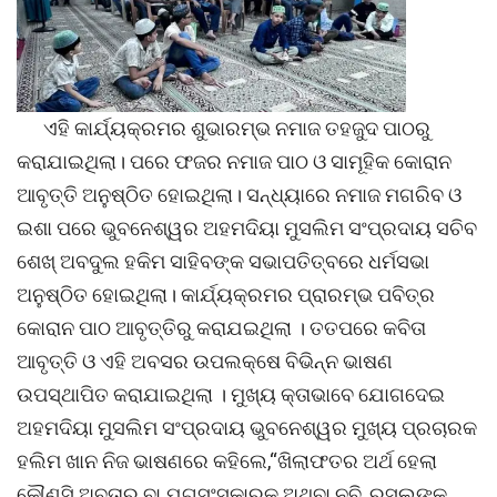
ଏହି କାର୍ଯ୍ୟକ୍ରମର ଶୁଭାରମ୍ଭ ନମାଜ ତହଜୁଦ ପାଠରୁ
କରାଯାଇଥିଲା। ପରେ ଫଜର ନମାଜ ପାଠ ଓ ସାମୂହିକ କୋରାନ
ଆବୃତ୍ତି ଅନୁଷ୍ଠିତ ହୋଇଥିଲା। ସନ୍ଧ୍ୟାରେ ନମାଜ ମଗରିବ ଓ
ଇଶା ପରେ ଭୁବନେଶ୍ୱର ଅହମଦିୟା ମୁସଲିମ ସଂପ୍ରଦାୟ ସଚିବ
ଶେଖ୍ ଅବଦୁଲ ହକିମ ସାହିବଙ୍କ ସଭାପତିତ୍ବରେ ଧର୍ମସଭା
ଅନୁଷ୍ଠିତ ହୋଇଥିଲା। କାର୍ଯ୍ୟକ୍ରମର ପ୍ରାରମ୍ଭ ପବିତ୍ର
କୋରାନ ପାଠ ଆବୃତ୍ତିରୁ କରାଯଇଥିଲା । ତତପରେ କବିତା
ଆବୃତ୍ତି ଓ ଏହି ଅବସର ଉପଲକ୍ଷେ ବିଭିନ୍ନ ଭାଷଣ
ଉପସ୍ଥାପିତ କରାଯାଇଥିଲା । ମୁଖ୍ୟ କ୍ତାଭାବେ ଯୋଗଦେଇ
ଅହମଦିୟା ମୁସଲିମ ସଂପ୍ରଦାୟ ଭୁବନେଶ୍ୱର ମୁଖ୍ୟ ପ୍ରଚାରକ
ହଲିମ ଖାନ ନିଜ ଭାଷଣରେ କହିଲେ,“ଖିଲାଫତର ଅର୍ଥ ହେଲା
କୌଣସି ଅବତାର ବା ଯୁଗସଂସ୍କାରକ ଅଥବା ନବି, ରସୁଲଙ୍କ