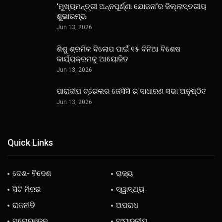
‘ମୁଖ୍ୟମନ୍ତ୍ରୀ ଅନ୍ନପୂର୍ଣ୍ଣା ଯୋଜନା’ର ଜିଲ୍ଲାସ୍ତରୀୟ
ଶୁଭାରମ୍ଭ
Jun 13, 2026
ଶିଶୁ ଶ୍ରମିକ ବିଲୋପ ପାଇଁ ୧୫ ଦିନିଆ ବିଶେଷ
କାର୍ଯ୍ୟକ୍ରମକୁ ଆୟୋଜିତ
Jun 13, 2026
ପାରାଦୀପ ଟ୍ରେଲର ଜେସିସି ର ସାଧାରଣ ସଭା ଅନୁଷ୍ଠିତ
Jun 13, 2026
Quick Links
ଦେଶ- ବିଦେଶ
ରାଜ୍ୟ
ସିଟି ମିରର
ସ୍ୱାସ୍ଥ୍ୟ
ରାଜନୀତି
ଅପରାଧ
ମନୋରଞ୍ଜନ
ସଂପାଦକୀୟ