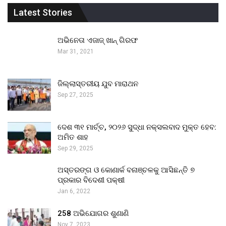
Latest Stories
ଅଭିନେତା ଏଜାଜ୍ ଖାନ୍ ଗିରଫ
Mar 31, 2021
ଜିଲ୍ଲାସ୍ତରୀୟ ଯୁବ ମାରାଥନ
Sep 27, 2025
ଦେଶ ୩୧ ମାର୍ଚ୍ଚ, ୨୦୨୬ ସୁଦ୍ଧା ନକ୍ସଲବାଦ ମୁକ୍ତ ହେବ:
ଅମିତ ଶାହ
Sep 29, 2025
ଅସ୍ତରଙ୍ଗ ଓ କୋଣାର୍କ ବନାଞ୍ଚଳକୁ ଆସିଛନ୍ତି ୭
ପ୍ରକାର ବିଦେଶୀ ପକ୍ଷୀ
Jan 6, 2022
258 ଅଭିଯୋଗର ଶୁଣାଣି
Nov 7, 2023