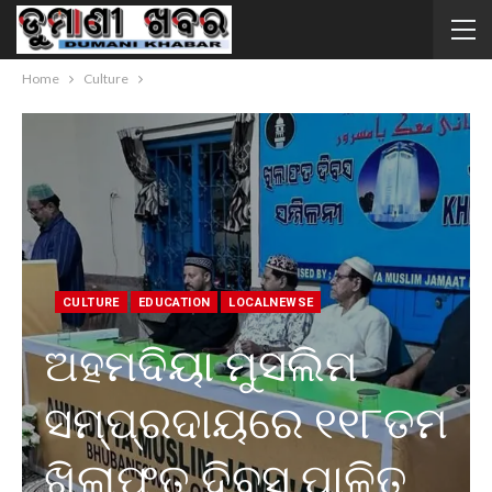
Home
Culture
CULTURE
EDUCATION
LOCALNEWSE
ଅହମଦିୟା ମୁସଲିମ
ସମ୍ପ୍ରଦାୟରେ ୧୧୮ତମ
ଖିଲାଫତ ଦିବସ ପାଳିତ