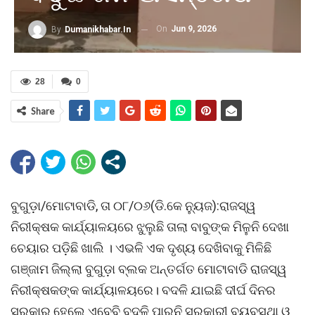
On
Jun 9, 2026
By
Dumanikhabar.in
28
0
Share
ବୁଗୁଡ଼ା/ମୋଟାବାଡି, ତା ୦୮/୦୬(ଡି.କେ ନ୍ୟୁଜ):ରାଜସ୍ୱ
ନିରୀକ୍ଷକ କାର୍ଯ୍ୟାଳୟରେ ଝୁଲୁଛି ତାଲା ବାବୁଙ୍କ ମିଳୁନି ଦେଖା
ଚେୟାର ପଡ଼ିଛି ଖାଲି । ଏଭଳି ଏକ ଦୃଶ୍ୟ ଦେଖିବାକୁ ମିଳିଛି
ଗଞ୍ଜାମ ଜିଲ୍ଲା ବୁଗୁଡ଼ା ବ୍ଲକ ଅନ୍ତର୍ଗତ ମୋଟାବାଡି ରାଜସ୍ୱ
ନିରୀକ୍ଷକଙ୍କ କାର୍ଯ୍ୟାଳୟରେ। ବଦଳି ଯାଇଛି ଦୀର୍ଘ ଦିନର
ସରକାର ହେଲେ ଏବେବି ବଦଳି ପାରୁନି ସରକାରୀ ବ୍ୟବସ୍ଥା ଓ