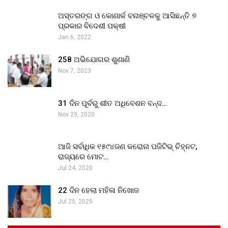
ଅସ୍ତରଙ୍ଗ ଓ କୋଣାର୍କ ବନାଞ୍ଚଳକୁ ଆସିଛନ୍ତି ୭
ପ୍ରକାର ବିଦେଶୀ ପକ୍ଷୀ
Jan 6, 2022
258 ଅଭିଯୋଗର ଶୁଣାଣି
Nov 7, 2023
31 ଦିନ ପୂର୍ବରୁ ଶୀତ ଅଧିବେଶନ ବନ୍ଦ…
Nov 29, 2020
ଆଜି ସର୍ବାଧିକ ୧୫୯୪ଜଣ କରୋନା ପଜିଟିଭ୍ ଚିହ୍ନଟ,
ରାଜ୍ୟରେ ମୋଟ…
Jul 24, 2020
22 ଦିନ ହେଲା ମହିଳା ନିଖୋଜ
Jul 25, 2025