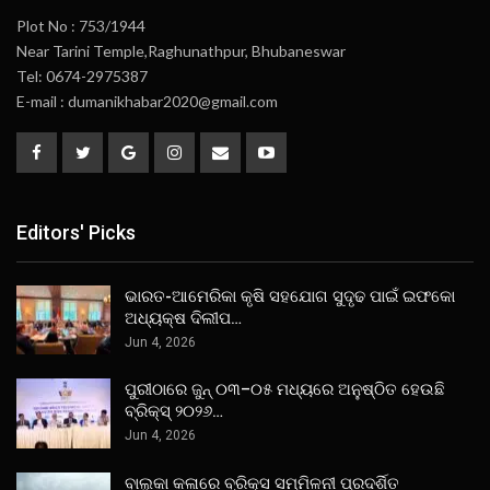
Plot No : 753/1944
Near Tarini Temple,Raghunathpur, Bhubaneswar
Tel: 0674-2975387
E-mail : dumanikhabar2020@gmail.com
Editors' Picks
ଭାରତ-ଆମେରିକା କୃଷି ସହଯୋଗ ସୁଦୃଢ ପାଇଁ ଇଫକୋ
ଅଧ୍ୟକ୍ଷ ଦିଲୀପ…
Jun 4, 2026
ପୁରୀଠାରେ ଜୁନ୍ ୦୩–୦୫ ମଧ୍ୟରେ ଅନୁଷ୍ଠିତ ହେଉଛି
ବ୍ରିକ୍ସ୍ ୨୦୨୬…
Jun 4, 2026
ବାଲୁକା କଳାରେ ବ୍ରିକ୍ସ ସମ୍ମିଳନୀ ପ୍ରଦର୍ଶିତ