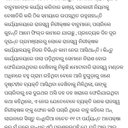
ବାବୁମାନଙ୍କ କାର୍ଯ୍ୟ କରିବାର ଢାଞ୍ଚା, ସରକାରୀ ନିୟମକୁ
ବେଖାତିରି କରି ଠିକ ସମୟରେ ଉପସ୍ଥିତ ରହୁନାହାନ୍ତି
କାର୍ଯ୍ୟାଳୟରେ ରାଜସ୍ୱ ନିରୀକ୍ଷକ ବାବୁମାନେ, ପଚାରିଲେ
କୁହନ୍ତି ଆମେ ଫିଲ୍ଡ କାମରେ ଯାଇଛୁ , ପ୍ରତ୍ୟେକ ଦିନ ଦୂର
ଦୂରାନ୍ତ ଗ୍ରମଞ୍ଚାଲରୁ ଲୋକେ ରାଜସ୍ୱ ନିରୀକ୍ଷକ
କାର୍ଯ୍ୟାଳୟକୁ ନିଜର ବିଭିନ୍ନ କାମ ନେଇ ଆସିଥାନ୍ତି। କିନ୍ତୁ
କାର୍ଯ୍ୟାଳୟରେ ତାଲା ପଡ଼ିଥିବାରୁ ସେମାନେ ନିରାଶ ହୋଇ
ଫେରିଯାଉଥିବାର ଦେଖିବାକୁ ମିଳୁଛି।ମୋଟାବାଡି ରାଜସ୍ୱ ମଣ୍ଡଳ
ଅଧିନରେ ବହୁ ଗ୍ରାମ ରହିଥିବା ବେଳେ ଆଜି ବୁଗୁଡ଼ାରୁ ଜଣେ
ଦୃଷ୍ଟହୀନ ବ୍ୟକ୍ତି ଆସିଥିବା ଦେଖିବାକୁ ମିଳିଥିଲା, ତାଙ୍କୁ
ପଚାରିବାରୁ ସେ ଦୁଇଥର ଅସି ଡହ ଡହ ଖରାରେ ଫେରିଯାଇଥିବା
କଥା କହିଥିଲେ, ଏ ନେଇ ଯେତେବେଳେ ବ୍ୟକ୍ତି ଜଣକ ରାଜସ୍ୱ
ନିରୀକ୍ଷକ ଙ୍କୁ ଫୋନ କରି ପଚାରି ଥିଲେ ବାବୁ କହିଲେ ଅନ୍
ଲାଇନରେ ସିସ୍ତୁ ବନ୍ଧିଦିଆ ନଚେଚ ୧୧ ଟା ପର୍ଯ୍ୟନ୍ତ ଅପେକ୍ଷା
କର ମୁଁ ଗଲେ ବାନ୍ଧିବ,ଏଠି ପ୍ରଶ୍ନଉଠୁଛି ଯେ ଯଦି ଆର୍ ଆଇ