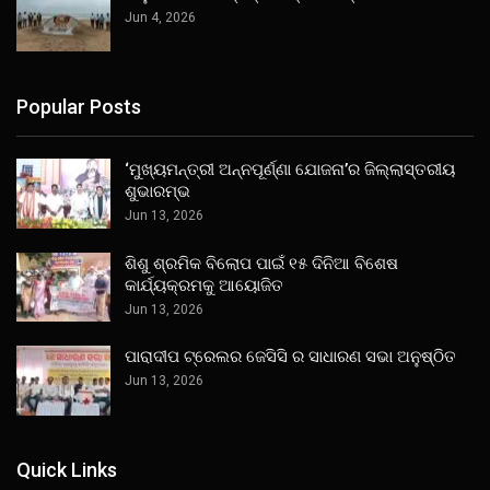
Jun 4, 2026
Popular Posts
‘ମୁଖ୍ୟମନ୍ତ୍ରୀ ଅନ୍ନପୂର୍ଣ୍ଣା ଯୋଜନା’ର ଜିଲ୍ଲାସ୍ତରୀୟ
ଶୁଭାରମ୍ଭ
Jun 13, 2026
ଶିଶୁ ଶ୍ରମିକ ବିଲୋପ ପାଇଁ ୧୫ ଦିନିଆ ବିଶେଷ
କାର୍ଯ୍ୟକ୍ରମକୁ ଆୟୋଜିତ
Jun 13, 2026
ପାରାଦୀପ ଟ୍ରେଲର ଜେସିସି ର ସାଧାରଣ ସଭା ଅନୁଷ୍ଠିତ
Jun 13, 2026
Quick Links