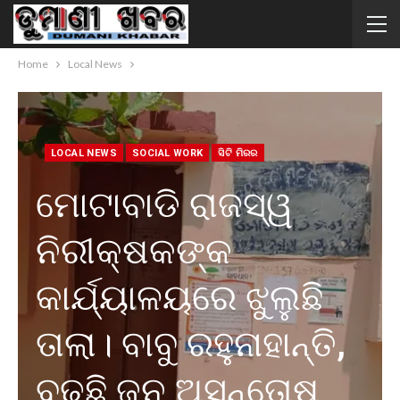
Home
Local News
LOCAL NEWS
SOCIAL WORK
ସିଟି ମିରର
ମୋଟାବାଡି ରାଜସ୍ୱ
ନିରୀକ୍ଷକଙ୍କ
କାର୍ଯ୍ୟାଳୟରେ ଝୁଲୁଛି
ତାଲା। ବାବୁ ରହୁନାହାନ୍ତି,
ବଢୁଛି ଜନ ଅସନ୍ତୋଷ