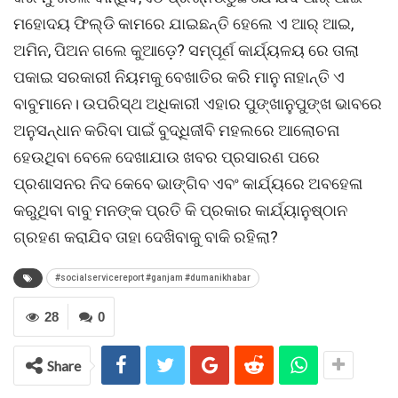
ମହୋଦୟ ଫିଲ୍ଡି କାମରେ ଯାଇଛନ୍ତି ହେଲେ ଏ ଆର୍ ଆଇ,
ଅମିନ, ପିଅନ ଗଲେ କୁଆଡ଼େ? ସମ୍ପୂର୍ଣ କାର୍ଯ୍ୟଳୟ ରେ ତାଲା
ପକାଇ ସରକାରୀ ନିୟମକୁ ବେଖାତିର କରି ମାନୁ ନାହାନ୍ତି ଏ
ବାବୁମାନେ। ଉପରିସ୍ଥ ଅଧିକାରୀ ଏହାର ପୁଙ୍ଖାନୁପୁଙ୍ଖ ଭାବରେ
ଅନୁସନ୍ଧାନ କରିବା ପାଇଁ ବୁଦ୍ଧିଜୀବି ମହଲରେ ଆଲୋଚନା
ହେଉଥିବା ବେଳେ ଦେଖାଯାଉ ଖବର ପ୍ରସାରଣ ପରେ
ପ୍ରଶାସନର ନିଦ କେବେ ଭାଙ୍ଗିବ ଏବଂ କାର୍ଯ୍ୟରେ ଅବହେଳା
କରୁଥିବା ବାବୁ ମନଙ୍କ ପ୍ରତି କି ପ୍ରକାର କାର୍ଯ୍ୟାନୁଷ୍ଠାନ
ଗ୍ରହଣ କରାଯିବ ତାହା ଦେଖିବାକୁ ବାକି ରହିଲା?
#socialservicereport #ganjam #dumanikhabar
28
0
Share