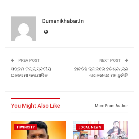
Dumanikhabar.in
PREV POST
NEXT POST
ସପ୍ତମ ଜିଲ୍ଲାସ୍ତରୀୟ
ହାଟଡିହି ବ୍ଲକରେ ହରିଶ୍ଚନ୍ଦ୍ର
ଇଜତେମା ଉଦଯାପିତ
ଯୋଜନାରେ ମହାଦୁର୍ନୀତି
You Might Also Like
More From Author
TIWINCITY
LOCAL NEWS