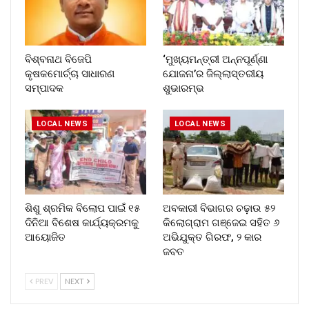
ବିଶ୍ବନାଥ ବିଜେପି
‘ମୁଖ୍ୟମନ୍ତ୍ରୀ ଅନ୍ନପୂର୍ଣ୍ଣା
କୃଷକମୋର୍ଚ୍ଚା ସାଧାରଣ
ଯୋଜନା’ର ଜିଲ୍ଲାସ୍ତରୀୟ
ସମ୍ପାଦକ
ଶୁଭାରମ୍ଭ
LOCAL NEWS
LOCAL NEWS
ଶିଶୁ ଶ୍ରମିକ ବିଲୋପ ପାଇଁ ୧୫
ଅବକାରୀ ବିଭାଗର ଚଢ଼ାଉ ୫୨
ଦିନିଆ ବିଶେଷ କାର୍ଯ୍ୟକ୍ରମକୁ
କିଲୋଗ୍ରାମ ଗଞ୍ଜେଇ ସହିତ ୬
ଆୟୋଜିତ
ଅଭିଯୁକ୍ତ ଗିରଫ, ୨ କାର
ଜବତ
PREV
NEXT