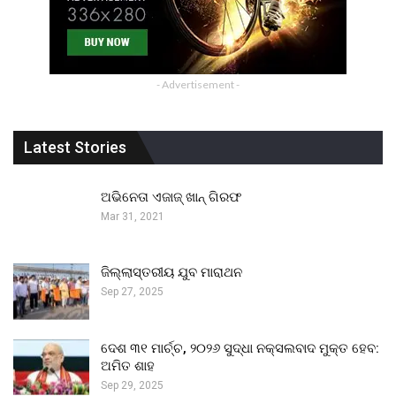
- Advertisement -
Latest Stories
ଅଭିନେତା ଏଜାଜ୍ ଖାନ୍ ଗିରଫ
Mar 31, 2021
ଜିଲ୍ଲାସ୍ତରୀୟ ଯୁବ ମାରାଥନ
Sep 27, 2025
ଦେଶ ୩୧ ମାର୍ଚ୍ଚ, ୨୦୨୬ ସୁଦ୍ଧା ନକ୍ସଲବାଦ ମୁକ୍ତ ହେବ:
ଅମିତ ଶାହ
Sep 29, 2025