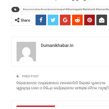
#successstory #socialservicereport #dharmagada #kalahandi #dumanikh
Share
Dumanikhabar.in
PREV POST
ଜିଲ୍ଲାପାଳଙ୍କ ଅଧ୍ୟକ୍ଷତାରେ ମାଲକାନଗିରି ଜିଲ୍ଲାର ଗୁଣାତ୍ମକ
ସ୍ୱାସ୍ଥ୍ୟ ସେବା ଓ ବିଭିନ୍ନ କାର୍ଯ୍ୟକ୍ରମର ସମୀକ୍ଷା ବୈଠକ ଅନୁଷ୍ଠ