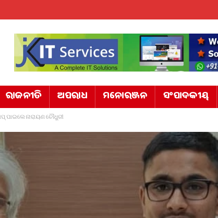
ରାଜନୀତି
ଅପରାଧ
ମନୋରଞ୍ଜନ
ସଂପାଦକୀୟ
୍ ପାଇଲେ ନାରାୟଣ ଚୌଧୁରୀ