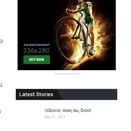
 ର
ା
- Advertisement -
ାଗ
ା
Latest Stories
ଅଭିନେତା ଏଜାଜ୍ ଖାନ୍ ଗିରଫ
ନ
Mar 31, 2021