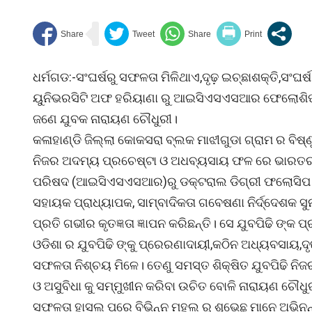
ଧର୍ମଗଡ:-ସଂଘର୍ଷରୁ ସଫଳତା ମିଳିଥାଏ,ଦୃଢ଼ ଇଚ୍ଛାଶକ୍ତି,ସଂଘର
ୟୁନିଭରସିଟି ଅଫ ହରିୟାଣା ରୁ ଆଇସିଏସଏସଆର ଫେଲୋଶିପ୍ 
ଜଣେ ଯୁବକ ନାରାୟଣ ଚୌଧୁରୀ।
କଳାହାଣ୍ଡି ଜିଲ୍ଲା କୋକସରା ବ୍ଲକ ମାଝୀଗୁଡା ଗ୍ରାମ ର ବିଷ
ନିଜର ଅଦମ୍ୟ ପ୍ରଚେଷ୍ଟା ଓ ଅଧବ୍ୟସାୟ ଫଳ ରେ ଭାରତର ସର
ପରିଷଦ (ଆଇସିଏସଏସଆର)ରୁ ଡକ୍ଟରାଲ ଡିଗ୍ରୀ ଫଲୋସିପ ପ
ସହାୟକ ପ୍ରାଧ୍ୟାପକ, ସାମ୍ବାଦିକତା ଗବେଷଣା ନିର୍ଦ୍ଦେଶକ
ପ୍ରତି ଗଭୀର କୃତଜ୍ଞତା ଜ୍ଞାପନ କରିଛନ୍ତି। ସେ ଯୁବପିଢି ଙ୍
ଓଡିଶା ର ଯୁବପିଢି ଙ୍କୁ ପ୍ରେରଣାଦାୟୀ,କଠିନ ଅଧ୍ୟବସାୟ,ଦ
ସଫଳତା ନିଶ୍ଚୟ ମିଳେ। ତେଣୁ ସମସ୍ତ ଶିକ୍ଷିତ ଯୁବପିଢି ନି
ଓ ଅସୁବିଧା କୁ ସମ୍ମୁଖୀନ କରିବା ଉଚିତ ବୋଳି ନାରାୟଣ ଚୌଧୁର
ସଫଳତା ହାସଲ ପରେ ବିଭିନ୍ନ ମହଲ ରୁ ଶୁଭେଛୁ ମାନେ ଅଭିନନ