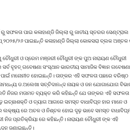
୍ଷ ରୁ ସଫଳତା ପାଇ କଳାହାଣ୍ଡି ଜିଲ୍ଲା ରୁ ଜାତୀୟ ସ୍ତରର ସେଣ୍ଟ୍ରାଲ
୨୦୨୫/୨୬ ପାଇଛନ୍ତି କଳାହାଣ୍ଡି ଜିଲ୍ଲା କୋକସରା ବ୍ଲକ ଅଞ୍ଚଳ
୍ଣୁ ଚୌଧୁରୀ ଓ ପ୍ରେମ ମଞ୍ଜରୀ ଚୌଧୁରୀ ଙ୍କ ପୁଅ ନାରାୟଣ ଚୌଧୁରୀ
୍ବ ବୃହତ୍ ଗବେଷଣା ସଂସ୍ଥାନ ଭାରତୀୟ ସାମାଜିକ ବିଜ୍ଞାନ ଗବେଷଣ
ାଇଁ ମନୋନୀତ ହୋଇଛନ୍ତି। ତାଙ୍କର ଏହି ସଫଳତା ପଛରେ ବରିଷ୍ଠ
 ସୁନାମଧନ୍ୟ ଡ.ଅଲେଖା ସଚ୍ଚିଦାନନ୍ଦ ନାୟକ ଓ ଜନ ଯୋଗାଯୋଗ ବିଭ
କ ପ୍ରତି ନିଜର ମତାମତ ବ୍ୟକ୍ତ କରି କହିଛନ୍ତି ଯେ ତାଙ୍କର ଏହି ସଫଳତ
ୃଢ଼ ଇଚ୍ଛାଶକ୍ତି ଓ ତ୍ୟାଗ ଆଗରେ ସମସ୍ତ ବାଧାବିଘ୍ନ ହାର ମାନେ ଓ
ଜର ଲକ୍ଷ୍ୟ ରେ ଅଚଳ ଓ ନିଶ୍ଚଳ ହୋଇ ଦୃଢ଼ ଭାବେ ସମସ୍ତ ବାଧାବିଘ୍
ୀ ନିଜ ପ୍ରତିକ୍ରିୟା ରେ କହିଛନ୍ତି। ନାରାୟଣ ଚୌଧୁରୀ ଙ୍କ ଏହି
୍ଦନ ଜଣାଇଛନ୍ତି।