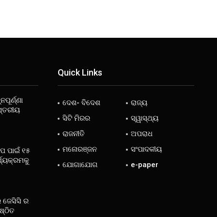
Quick Links
ନପୂର୍ଣ୍ଣା
ଦେଶ- ବିଦେଶ
ରାଜ୍ୟ
ସ୍ତରୀୟ
ସିଟି ମିରର
ସ୍ୱାସ୍ଥ୍ୟ
ରାଜନୀତି
ଅପରାଧ
ମନୋରଞ୍ଜନ
ସଂପାଦକୀୟ
ୋପ ପାଇଁ ୧୫
୍ଯ୍ୟକ୍ରମକୁ
ଯୋଗାଯୋଗ
e-paper
 ଜେସିସି ର
ଷ୍ଠିତ