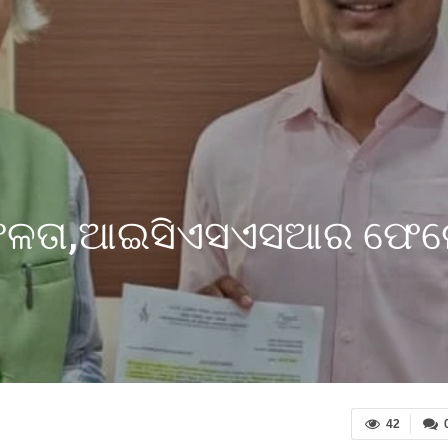
 ସଫଳତା,ଆଇସିଏସଏସଆର ଫେଲ
42