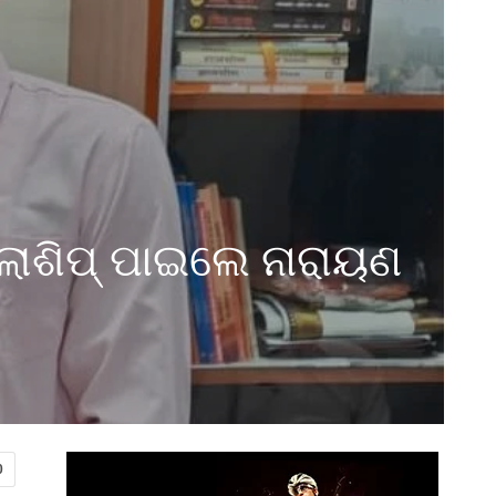
ୋଶିପ୍ ପାଇଲେ ନାରାୟଣ
0