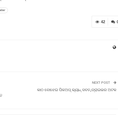
abar
42
NEXT POST
କାଠ ବୋଝେଇ ପିକଅପ୍ ଭ୍ୟାନ୍ ଜବତ,ଡ୍ରାଇଭର ଅଟକ
ିତ