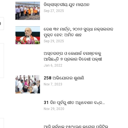
ଜିଲ୍ଲାସ୍ତରୀୟ ଯୁବ ମାରାଥନ
Sep 27, 2025
0
ଦେଶ ୩୧ ମାର୍ଚ୍ଚ, ୨୦୨୬ ସୁଦ୍ଧା ନକ୍ସଲବାଦ
ମୁକ୍ତ ହେବ: ଅମିତ ଶାହ
Sep 29, 2025
ଅସ୍ତରଙ୍ଗ ଓ କୋଣାର୍କ ବନାଞ୍ଚଳକୁ
ଆସିଛନ୍ତି ୭ ପ୍ରକାର ବିଦେଶୀ ପକ୍ଷୀ
Jan 6, 2022
258 ଅଭିଯୋଗର ଶୁଣାଣି
Nov 7, 2023
31 ଦିନ ପୂର୍ବରୁ ଶୀତ ଅଧିବେଶନ ବନ୍ଦ…
Nov 29, 2020
ଆଜି ସର୍ବାଧିକ ୧୫୯୪ଜଣ କରୋନା ପଜିଟିଭ୍