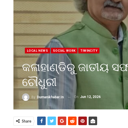
LOCAL NEWS
SOCIAL WORK
TIWINCITY
କଳାହାଣ୍ଡିରୁ ଜାତୀୟ
ଚୌଧୁରୀ
On
Jun 12, 2026
By
Dumanikhabar.in
Share