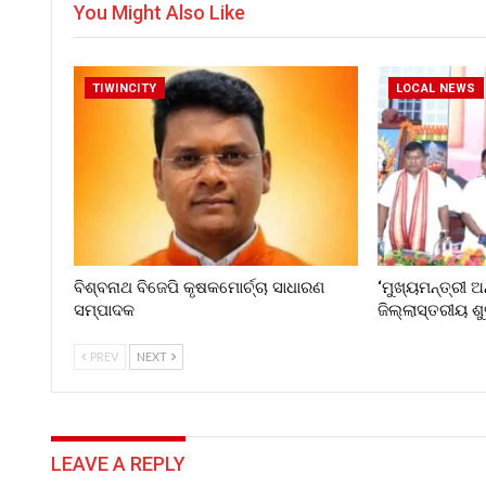
You Might Also Like
TIWINCITY
LOCAL NEWS
ବିଶ୍ବନାଥ ବିଜେପି କୃଷକମୋର୍ଚ୍ଚା ସାଧାରଣ
‘ମୁଖ୍ୟମନ୍ତ୍ରୀ ଅ
ସମ୍ପାଦକ
ଜିଲ୍ଲାସ୍ତରୀୟ ଶ
PREV
NEXT
LEAVE A REPLY