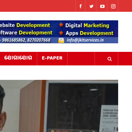
ଯୋଗାଯୋଗ
E-PAPER