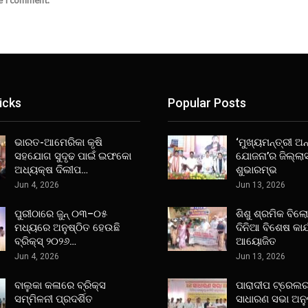
icks
Popular Posts
ଭାରତ-ଆମେରିକା କୃଷି
‘ମୁଖ୍ୟମନ୍ତ୍ରୀ ଅନ୍
ସହଯୋଗ ସୁଦୃଢ ପାଇଁ ଇଫକୋ
ଯୋଜନା’ର ଜିଲ୍ଲା
ଅଧ୍ୟକ୍ଷ ଦିଲୀପ…
ଶୁଭାରମ୍ଭ
Jun 4, 2026
Jun 13, 2026
ପୁରୀଠାରେ ଜୁନ୍ ୦୩–୦୫
ଶିଶୁ ଶ୍ରମିକ ବିଲ
ମଧ୍ୟରେ ଅନୁଷ୍ଠିତ ହେଉଛି
ଦିନିଆ ବିଶେଷ କାର
ବ୍ରିକ୍ସ୍ ୨୦୨୬…
ଆୟୋଜିତ
Jun 4, 2026
Jun 13, 2026
ବାଲୁକା କଳାରେ ବ୍ରିକ୍ସ
ପାରାଦୀପ ଟ୍ରେଲର
ସମ୍ମିଳନୀ ପ୍ରଦର୍ଶିତ
ସାଧାରଣ ସଭା ଅନୁ