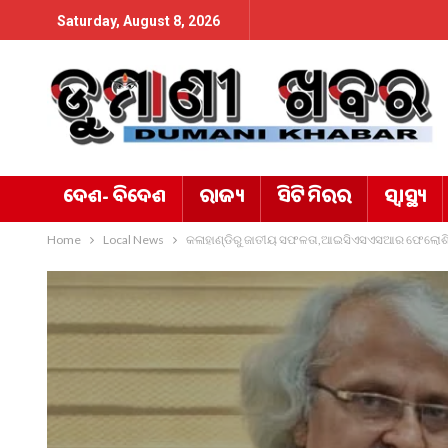
Saturday, August 8, 2026
ଦେଶ- ବିଦେଶ
ରାଜ୍ୟ
ସିଟି ମିରର
ସ୍ୱାସ୍ଥ୍ୟ
Home
Local News
କଳାହାଣ୍ଡିରୁ ଜାତୀୟ ସଫଳତା,ଆଇସିଏସଏସଆର ଫେଲୋଶିପ