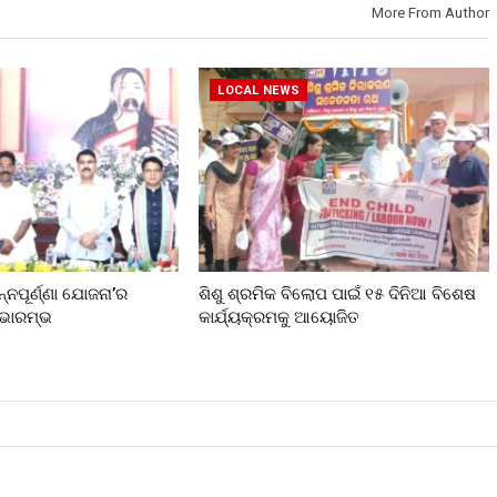
More From Author
LOCAL NEWS
ନ୍ନପୂର୍ଣ୍ଣା ଯୋଜନା’ର
ଶିଶୁ ଶ୍ରମିକ ବିଲୋପ ପାଇଁ ୧୫ ଦିନିଆ ବିଶେଷ
ୁଭାରମ୍ଭ
କାର୍ଯ୍ୟକ୍ରମକୁ ଆୟୋଜିତ