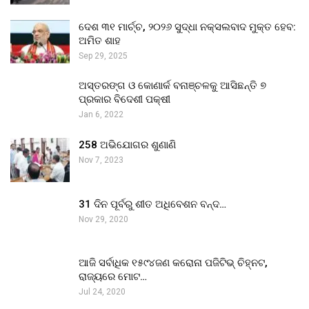
ଦେଶ ୩୧ ମାର୍ଚ୍ଚ, ୨୦୨୬ ସୁଦ୍ଧା ନକ୍ସଲବାଦ ମୁକ୍ତ ହେବ:
ଅମିତ ଶାହ
Sep 29, 2025
ଅସ୍ତରଙ୍ଗ ଓ କୋଣାର୍କ ବନାଞ୍ଚଳକୁ ଆସିଛନ୍ତି ୭
ପ୍ରକାର ବିଦେଶୀ ପକ୍ଷୀ
Jan 6, 2022
258 ଅଭିଯୋଗର ଶୁଣାଣି
Nov 7, 2023
31 ଦିନ ପୂର୍ବରୁ ଶୀତ ଅଧିବେଶନ ବନ୍ଦ…
Nov 29, 2020
ଆଜି ସର୍ବାଧିକ ୧୫୯୪ଜଣ କରୋନା ପଜିଟିଭ୍ ଚିହ୍ନଟ,
ରାଜ୍ୟରେ ମୋଟ…
Jul 24, 2020