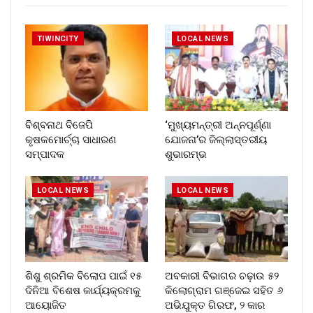
TIWINCITY
LOCAL NEWS
ବିଶ୍ବନାଥ ବିଜେପି
‘ମୁଖ୍ୟମନ୍ତ୍ରୀ ଅନ୍ନପୂର୍ଣ୍ଣା
କୃଷକମୋର୍ଚ୍ଚା ସାଧାରଣ
ଯୋଜନା’ର ଜିଲ୍ଲାସ୍ତରୀୟ
ସମ୍ପାଦକ
ଶୁଭାରମ୍ଭ
LOCAL NEWS
LOCAL NEWS
ଶିଶୁ ଶ୍ରମିକ ବିଲୋପ ପାଇଁ ୧୫
ଅବକାରୀ ବିଭାଗର ଚଢ଼ାଉ ୫୨
ଦିନିଆ ବିଶେଷ କାର୍ଯ୍ୟକ୍ରମକୁ
କିଲୋଗ୍ରାମ ଗଞ୍ଜେଇ ସହିତ ୬
ଆୟୋଜିତ
ଅଭିଯୁକ୍ତ ଗିରଫ, ୨ କାର