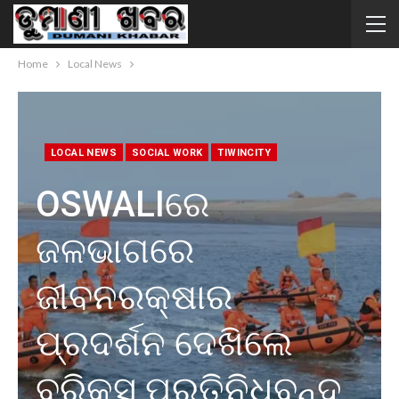
Home
Local News
LOCAL NEWS
SOCIAL WORK
TIWINCITY
OSWALIରେ
ଜଳଭାଗରେ
ଜୀବନରକ୍ଷାର
ପ୍ରଦର୍ଶନ ଦେଖିଲେ
ବ୍ରିକ୍ସ୍ ପ୍ରତିନିଧିବୃନ୍ଦ