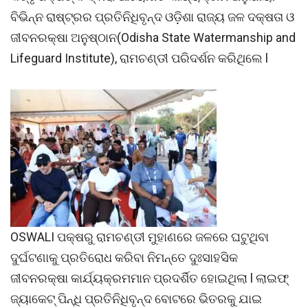
ବିଭିନ୍ନ ରାଷ୍ଟ୍ରର ପ୍ରତିନିଧିବୃନ୍ଦ ଓଡ଼ିଶା ରାଜ୍ୟ ଜଳ ଦକ୍ଷତା ଓ
ଜୀବନରକ୍ଷା ଅନୁଷ୍ଠାନ(Odisha State Watermanship and
Lifeguard Institute), ରାମଚଣ୍ଡୀ ପରିଦର୍ଶନ କରିଥିଲେ l
OSWALI ପକ୍ଷରୁ ରାମଚଣ୍ଡୀ ମୁହାଣରେ ଜଳରେ ଘଟୁଥିବା
ଦୁର୍ଘଟଣାକୁ ପ୍ରତିରୋଧ କରିବା ନିମନ୍ତେ ଦୁଃସାହସିକ
ଜୀବନରକ୍ଷା କାର୍ଯ୍ୟକ୍ରମମାନ ପ୍ରଦର୍ଶିତ ହୋଇଥିଲା l ଲାଇଫ୍
ଜ୍ୟାକେଟ୍ ପିନ୍ଧି ପ୍ରତିନିଧିବୃନ୍ଦ ବୋଟରେ ଭିତରକୁ ଯାଇ