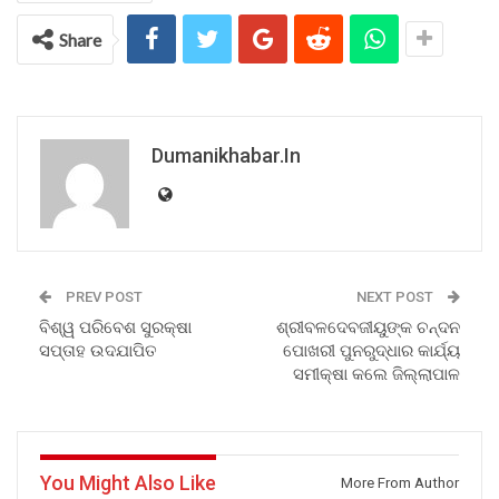
Share
Dumanikhabar.in
PREV POST
NEXT POST
ବିଶ୍ୱ ପରିବେଶ ସୁରକ୍ଷା
ଶ୍ରୀବଳଦେବଜୀୟୁଙ୍କ ଚନ୍ଦନ
ସପ୍ତାହ ଉଦଯାପିତ
ପୋଖରୀ ପୁନରୁଦ୍ଧାର କାର୍ଯ୍ୟ
ସମୀକ୍ଷା କଲେ ଜିଲ୍ଲାପାଳ
You Might Also Like
More From Author