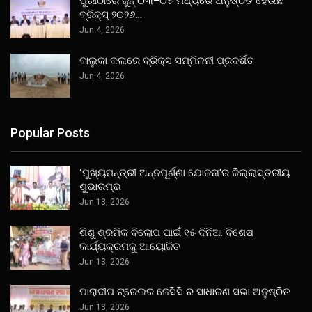
ପୁରୀଠାରେ ଜୁନ୍ ୦୩–୦୫ ମଧ୍ୟରେ ଅନୁଷ୍ଠିତ ହେଉଛି
ବ୍ରିକ୍ସ୍ ୨୦୨୬…
Jun 4, 2026
ବାଲୁକା କଳାରେ ବ୍ରିକ୍ସ ସମ୍ମିଳନୀ ପ୍ରଦର୍ଶିତ
Jun 4, 2026
Popular Posts
‘ମୁଖ୍ୟମନ୍ତ୍ରୀ ଅନ୍ନପୂର୍ଣ୍ଣା ଯୋଜନା’ର ଜିଲ୍ଲାସ୍ତରୀୟ
ଶୁଭାରମ୍ଭ
Jun 13, 2026
ଶିଶୁ ଶ୍ରମିକ ବିଲୋପ ପାଇଁ ୧୫ ଦିନିଆ ବିଶେଷ
କାର୍ଯ୍ୟକ୍ରମକୁ ଆୟୋଜିତ
Jun 13, 2026
ପାରାଦୀପ ଟ୍ରେଲର ଜେସିସି ର ସାଧାରଣ ସଭା ଅନୁଷ୍ଠିତ
Jun 13, 2026