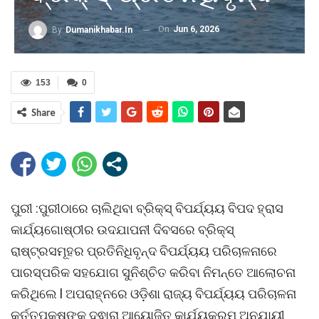
On
Jun 6, 2026
By
Dumanikhabar.in
153
0
Share
ପୁରୀ :ପୁରୀଠାରେ ଚାଲିଥିବା ବ୍ରିକ୍ସ୍ ବିପର୍ଯ୍ୟୟ ବିପଦ ହ୍ରାସ
କାର୍ଯ୍ୟଗୋଷ୍ଠୀର ଉଦଯାପନୀ ଦିବସରେ ବ୍ରିକ୍ସ୍
ରାଷ୍ଟ୍ରସମୂହର ପ୍ରତିନିଧିବୃନ୍ଦ ବିପର୍ଯ୍ୟୟ ପରିଚାଳନାରେ
ପାରସ୍ପରିକ ସହଯୋଗ ସୁନିଶ୍ଚିତ କରିବା ନିମନ୍ତେ ଆଲୋଚନା
କରିଥିଲେ l ଅପରାହ୍ନରେ ଓଡ଼ିଶା ରାଜ୍ୟ ବିପର୍ଯ୍ୟୟ ପରିଚାଳନା
କର୍ତ୍ତୃପକ୍ଷଙ୍କ ଦ୍ଵାରା ଆୟୋଜିତ କାର୍ଯ୍ୟକ୍ରମ ଅନୁଯାୟୀ