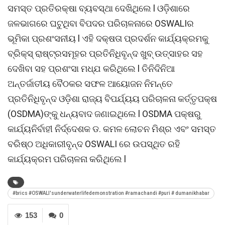
ସମସ୍ତ ପ୍ରତିରକ୍ଷା ବ୍ୟବସ୍ଥା ଦେଖିଥିଲେ l ଓଡ଼ିଶାରେ
ଜଳଭାଗରେ ଘଟୁଥିବା ବିପଦର ପରିଚାଳନାରେ OSWALIର
ଭୂମିକା ପ୍ରଶଂସନୀୟ l ଏହି ଦକ୍ଷତା ପ୍ରଦର୍ଶନ କାର୍ଯ୍ୟକ୍ରମକୁ
ବ୍ରିକ୍ସ୍ ରାଷ୍ଟ୍ରସମୂହର ପ୍ରତିନିଧିବୃନ୍ଦ ଖୁବ୍ ଉତ୍ସାହର ସହ
ଦେଖିବା ସହ ପ୍ରଶଂସା ମଧ୍ଯ କରିଥିଲେ l ତିନିଦିନିଆ
ଅନ୍ତର୍ଜାତୀୟ ବୈଠକର ସଫଳ ଆୟୋଜନ ନିମନ୍ତେ
ପ୍ରତିନିଧିବୃନ୍ଦ ଓଡ଼ିଶା ରାଜ୍ୟ ବିପର୍ଯ୍ୟୟ ପରିଚାଳନା କର୍ତ୍ତୃପକ୍ଷ
(OSDMA)ଙ୍କୁ ଧନ୍ୟବାଦ ଜଣାଇଥିଲେ l OSDMA ପକ୍ଷରୁ
କାର୍ଯ୍ୟନିର୍ବାହୀ ନିର୍ଦ୍ଦେଶକ ଡ. କମଳ ଲୋଚନ ମିଶ୍ର ଏବଂ ସମସ୍ତ
ବରିଷ୍ଠ ଅଧିକାରୀବୃନ୍ଦ OSWALI ରେ ଉପସ୍ଥିତ ରହି
କାର୍ଯ୍ୟକ୍ରମ ପରିଚାଳନା କରିଥିଲେ l
#brics #OSWALI'sunderwaterlifedemonstration #ramachandi #puri # dumanikhabar
153
0