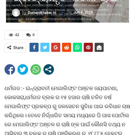
filter: 0; fileterIntensity: 0.0; filterMask: 0; captureOrientation: 0; algolist: 0; multi-frame: 1;
brp_mask:8; brp_del_th:0.0000,0.0000; brp_del_sen:0.0000,0.0000; motionR: 0; sv:16.2.9.1.W30;
delta:null; bokeh:0; module: photo;hw-remosaic: false;touch: (-1.0, -1.0);sceneMode:
On
Jun 4, 2026
By
Dumanikhabar.in
2621440;cct_value: 0;AI_Scene: (-1, -1);aec_lux: 136.34457;aec_lux_index: 0;albedo: ;confidence:
;motionLevel: -1;weatherinfo: null;temperature: 46;zeissColor: bright;
42
0
Share
ଧର୍ମଗଡ :- ଇନ୍ଦ୍ରାବତୀ ମେଗାଲିଫ୍ଟ ଅଞ୍ଚଳ ଜୟପାଟଣା,
କୋକସରା,ଧର୍ମଗଡ ବ୍ଲକ ର ୧୫ ହଜାର ଚାଷି ଚଳିତ ବର୍ଷ
ମେଗାଲିଫ୍ଟ ପ୍ରକଳ୍ପ ରୁ ଜଳସେଚନ ସୁବିଧା ପାଇ ରବିଧାନ ଚାଷ
କରିଥିଲେ। ତେବେ ନିର୍ଦ୍ଧାରିତ ସମୟ ମଧ୍ୟରେ ପି ପାସ ପୋର୍ଟାଲ
ରେ ମେଗାଲିଫ୍ଟ ଅଞ୍ଚଳ ର ଚାଷି ଙ୍କ ପାଇଁ କୌଣସି ତଥ୍ୟ ନ
ଆସିବାରୁ ୩ ବ୍ଲକ ର ଚାଷି ପଞ୍ଜିକରଣ ରୁ ୧୮,୮୮୫ ହେକ୍ଟର