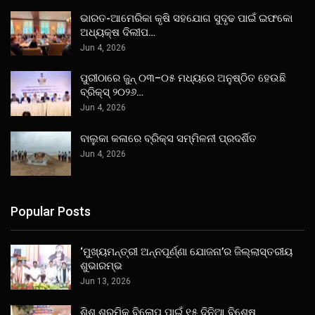
ଭାରତ-ଆମେରିକା କୃଷି ସହଯୋଗ ସୁଦୃଢ ପାଇଁ ଇଫକୋ
ଅଧ୍ୟକ୍ଷ ଦିଲୀପ…
Jun 4, 2026
ପୁରୀଠାରେ ଜୁନ୍ ୦୩–୦୫ ମଧ୍ୟରେ ଅନୁଷ୍ଠିତ ହେଉଛି
ବ୍ରିକ୍ସ୍ ୨୦୨୬…
Jun 4, 2026
ବାଲୁକା କଳାରେ ବ୍ରିକ୍ସ ସମ୍ମିଳନୀ ପ୍ରଦର୍ଶିତ
Jun 4, 2026
Popular Posts
‘ମୁଖ୍ୟମନ୍ତ୍ରୀ ଅନ୍ନପୂର୍ଣ୍ଣା ଯୋଜନା’ର ଜିଲ୍ଲାସ୍ତରୀୟ
ଶୁଭାରମ୍ଭ
Jun 13, 2026
ଶିଶୁ ଶ୍ରମିକ ବିଲୋପ ପାଇଁ ୧୫ ଦିନିଆ ବିଶେଷ