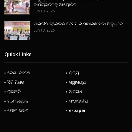
କାର୍ଯ୍ୟକ୍ରମକୁ ଆୟୋଜିତ
Jun 13, 2026
ପାରାଦୀପ ଟ୍ରେଲର ଜେସିସି ର ସାଧାରଣ ସଭା ଅନୁଷ୍ଠିତ
Jun 13, 2026
Quick Links
ଦେଶ- ବିଦେଶ
ରାଜ୍ୟ
ସିଟି ମିରର
ସ୍ୱାସ୍ଥ୍ୟ
ରାଜନୀତି
ଅପରାଧ
ମନୋରଞ୍ଜନ
ସଂପାଦକୀୟ
ଯୋଗାଯୋଗ
e-paper