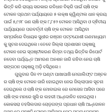
ଭିତ୍ତି କରି ରାଜ୍ୟ ସରକାର ରବିଧାନ ବିକ୍ରି ପାଇଁ ଚାଷି ଙ୍କ
ଟୋକନ ପ୍ରଥମ ପର୍ଯ୍ୟାୟରେ ୫ ଲକ୍ଷ କ୍ୱିଣ୍ଟାଲ ଧାନ କ୍ରୟ
ପାଇଁ ୫,୯୬୮ ଜଣ ଚାଷି ଙ୍କ ୮,୮୫୨ ଟୋକନ ଆସିଥିବା ଓ ଦ୍ଵିତୀୟ
ପର୍ଯ୍ୟାୟରେ ପରବର୍ତ୍ତୀ ଚାଷି ଙ୍କ ଟୋକନ ଆସିଥିବା
ସମ୍ପର୍କରେ ବିଧାୟକ ସୁଧୀର ରଞ୍ଜନ ପଟ୍ଟଯୋଶୀ ଗଣମାଧ୍ୟମ
କୁ ସୂଚନା ଦେଇଥିଲେ। ତେବେ ଜିଲ୍ଲା ପ୍ରଶାସନ ପକ୍ଷରୁ
ଟୋକନ ନେଇ ସ୍ପଷ୍ଟୀକରଣ କିମ୍ବା ତଥ୍ୟ ଭିତ୍ତିକ ରିପୋର୍ଟ
ନଦେବା ପର୍ଯ୍ୟନ୍ତ ଆମରଣ ଅନଶନ ଜାରି ରହିବା ନେଇ ଚାଷି
ସଙ୍ଗଠନ ପକ୍ଷରୁ ଅଡ଼ି ବସିଥିଲେ।
ଗୁରୁବାର ଦିନ ୧୨ ଘଣ୍ଟା ପାଖାପାଖି ମେଗାଲିଫ୍ଟ ଅଞ୍ଚଳ
ର ଚାଷି ଙ୍କ ଟୋକନ ଜାରି ହୋଇଥିବା ନେଇ ଜିଲ୍ଲାପାଳ ସୂଚନା
ଦେଇଥିଲେ ଓ ଚାଷି ଙ୍କ ମୋବାଇଲ ରେ ମେସେଜ ଆସିବା ପରେ
ଚାଷି ଙ୍କ ମନରେ ଖୁସି ର ଲହରୀ ଆନ୍ଦୋଳିତ ହୋଇଥିଲା।
କୋକସରା ତହସିଲଦାର ଚୋଡ଼ଗଙ୍ଗ ପ୍ରଧାନ ଚାଷି ଆନ୍ଦୋଳନ
ସ୍ଥଳ ରେ ପହଞ୍ଚି ଟୋକନ ଆସିଥିବା ନେଇ ସୂଚନା ଦେବାସହ