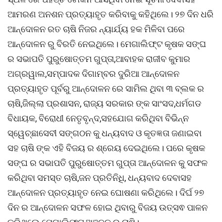
ଆମରଣ ଅନଶନ ପ୍ରତ୍ୟାହୃତ କରିବାକୁ କହିଥିଲେ। ୨୭ ଦିନ ଧରି
ଆନ୍ଦୋଳନ ରତ ଚାଷି ନିଜର ନ୍ୟାର୍ଯ୍ୟ ହକ ମିଳିବା ପରେ
ଆନ୍ଦୋଳନ ରୁ ବିରତି ନେଇଥିଲେ। ମେଗାଲିଫ୍ଟ କୃଷକ ସଙ୍ଘ
ର ସଭାପତି ପୁରୁଷୋତ୍ତମ ଗୁପ୍ତା,ଆବାହକ ରାଜୀବ କୁମାର
ଅଗ୍ରୱାଲ,ସମ୍ପାଦକ ଦିଗାମ୍ବର ଦୁରିଆ ଆନ୍ଦୋଳନ
ପ୍ରତ୍ୟାହୃତ ପୂର୍ବରୁ ଆନ୍ଦୋଳନ ରେ ସାମିଲ ଥିବା ୩ ବ୍ଲକ ର
ଚାଷି,ଜିଲ୍ଲା ପ୍ରଶାସନ, ରାଜ୍ୟ ସରକାର ଙ୍କ ସାଂସଦ,ଧର୍ମଗଡ
ବିଧାୟକ, ବିରୋଧୀ ନେତୃବୃନ୍ଦ,ସହଯୋଗ କରିଥିବା ବିଭିନ୍ନ
ସ୍ୱେଚ୍ଛାସେବୀ ସଙ୍ଗଠନ କୁ ଧନ୍ୟବାଦ ଓ କୃତଜ୍ଞତା ଜଣାଇବା
ସହ ଚାଷି ଙ୍କ ଏହି ବିଜୟ ର ଶ୍ରେୟ ଦେଇଥିଲେ। ପରେ କୃଷକ
ସଙ୍ଘ ର ସଭାପତି ପୁରୁଷୋତ୍ତମ ଗୁପ୍ତା ଆନ୍ଦୋଳନ କୁ ସଫଳ
କରିଥିବା ସମସ୍ତ ଚାଷି,ଜନ ପ୍ରତିନିଧି, ଧନ୍ୟବାଦ ଦେବାସହ
ଆନ୍ଦୋଳନ ପ୍ରତ୍ୟାହୃତ ନେଇ ଘୋଷଣା କରିଥିଲେ। ଦିର୍ଘ ୨୭
ଦିନ ର ଆନ୍ଦୋଳନ ସଫଳ ହୋଇ ଥିବାରୁ ବିଜୟ ଉତ୍ସଵ ପାଳନ