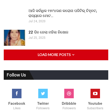
ଆଜି ସର୍ବାଧିକ ୧୫୯୪ଜଣ କରୋନା ପଜିଟିଭ୍ ଚିହ୍ନଟ,
ରାଜ୍ୟରେ ମୋଟ…
Jul 24, 2020
22 ଦିନ ହେଲା ମହିଳା ନିଖୋଜ
Jul 25, 2025
LOAD MORE POSTS
Follow Us
Facebook
Twitter
Dribbble
Youtube
Likes
Followers
Followers
Subscribers