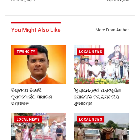
You Might Also Like
More From Author
TIWINCITY
LOCAL NEWS
ବିଶ୍ବନାଥ ବିଜେପି
‘ମୁଖ୍ୟମନ୍ତ୍ରୀ ଅନ୍ନପୂର୍ଣ୍ଣା
କୃଷକମୋର୍ଚ୍ଚା ସାଧାରଣ
ଯୋଜନା’ର ଜିଲ୍ଲାସ୍ତରୀୟ
ସମ୍ପାଦକ
ଶୁଭାରମ୍ଭ
LOCAL NEWS
LOCAL NEWS