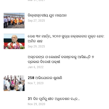
ଜିଲ୍ଲାସ୍ତରୀୟ ଯୁବ ମାରାଥନ
Sep 27, 2025
ଦେଶ ୩୧ ମାର୍ଚ୍ଚ, ୨୦୨୬ ସୁଦ୍ଧା ନକ୍ସଲବାଦ ମୁକ୍ତ ହେବ:
ଅମିତ ଶାହ
Sep 29, 2025
ଅସ୍ତରଙ୍ଗ ଓ କୋଣାର୍କ ବନାଞ୍ଚଳକୁ ଆସିଛନ୍ତି ୭
ପ୍ରକାର ବିଦେଶୀ ପକ୍ଷୀ
Jan 6, 2022
258 ଅଭିଯୋଗର ଶୁଣାଣି
Nov 7, 2023
31 ଦିନ ପୂର୍ବରୁ ଶୀତ ଅଧିବେଶନ ବନ୍ଦ…
Nov 29, 2020