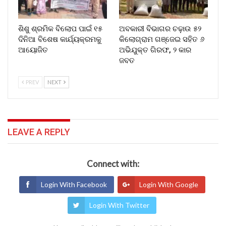
ଶିଶୁ ଶ୍ରମିକ ବିଲୋପ ପାଇଁ ୧୫
ଅବକାରୀ ବିଭାଗର ଚଢ଼ାଉ ୫୨
ଦିନିଆ ବିଶେଷ କାର୍ଯ୍ୟକ୍ରମକୁ
କିଲୋଗ୍ରାମ ଗଞ୍ଜେଇ ସହିତ ୬
ଆୟୋଜିତ
ଅଭିଯୁକ୍ତ ଗିରଫ, ୨ କାର
ଜବତ
PREV
NEXT
LEAVE A REPLY
Connect with:
Login With Facebook
Login With Google
Login With Twitter