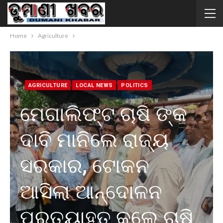
Home
Agriculture
AGRICULTURE
LOCAL NEWS
POLITICS
ମେଗାଲିଫ୍ଟ ଚାଷି ଙ୍କ
ଦାବି ମାନିଲେ ରାଜ୍ୟ
ସରକାର, ଟୋକନ
ଆସିଲା ଆନ୍ଦୋଳନ
ପ୍ରତ୍ୟାହୃତ କଲେ ଚାଷି