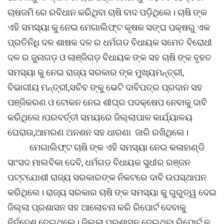
ଚାଷଜମି ରେ ରବିଧାନ କରିଥିବା ଚାଷି ବାଦ ପଡ଼ିଥିଲେ। ଚାଷି ଙ୍କ
ଏହି ସମସ୍ୟା କୁ ନେଇ ମେଗାଲିଫ୍ଟ କୃଷକ ସଙ୍ଘ ପକ୍ଷରୁ ଏକ
ପ୍ରତିନିଧି ଦଳ ଶାଷକ ଦଳ ର ଧର୍ମଗଡ ବିଧାୟକ ସମେତ ବିରୋଧୀ
ଦଳ ର ଜୁନାଗଡ଼ ଓ ଲାଞ୍ଜିଗଡ଼ ବିଧାୟକ ଙ୍କ ସହ ଚାଷି ଙ୍କ ବୃହତ
ସମସ୍ୟା କୁ ନେଇ ରାଜ୍ୟ ସରକାର ଙ୍କ ମୁଖ୍ୟମନ୍ତ୍ରୀ,
ବିଭାଗୀୟ ମନ୍ତ୍ରୀ,ସଚିବ ଙ୍କୁ ଭେଟି ଦାବିପତ୍ର ପ୍ରଦାନ ସହ
ପଞ୍ଜିକରଣ ଓ ଟୋକନ ନେଇ ଶୀଘ୍ର ପଦକ୍ଷେପ ନେବାକୁ ଦାବି
କରିଥିଲେ।ପରବର୍ତ୍ତୀ ସମୟରେ ଜିଲ୍ଲାପାଳ କାର୍ଯ୍ୟାଳୟ
ଘେରାଉ,ଆମରଣ ଅନଶନ ସହ ଧାରଣା ଜାରି ରଖିଥିଲେ।
ମେଗାଲିଫ୍ଟ ଚାଷି ଙ୍କ ଏହି ସମସ୍ୟା ନେଇ କଳାହାଣ୍ଡି
ସାଂସଦ ମାଲବିକା ଦେବି, ଧର୍ମଗଡ ବିଧାୟକ ସୁଧୀର ରଞ୍ଜନ
ପଟ୍ଟଯୋଶୀ ରାଜ୍ୟ ସରକାରଙ୍କ ନିକଟରେ ଦାବି ଉପସ୍ଥାପନ
କରିଥିଲେ। ରାଜ୍ୟ ସରକାର ଚାଷି ଙ୍କ ସମସ୍ୟା କୁ ଗୁରୁତ୍ୱ ଦେଇ
ଜିଲ୍ଲା ପ୍ରଶାସନ ସହ ଆଲୋଚନା କରି ରିପୋର୍ଟ ଦେବାକୁ
ନିର୍ଦ୍ଦେଶ ଦେଇଥିଲେ। ଜିଲ୍ଲା ପ୍ରଶାସନ ଦେଇଥିବା ରିପୋର୍ଟ କୁ