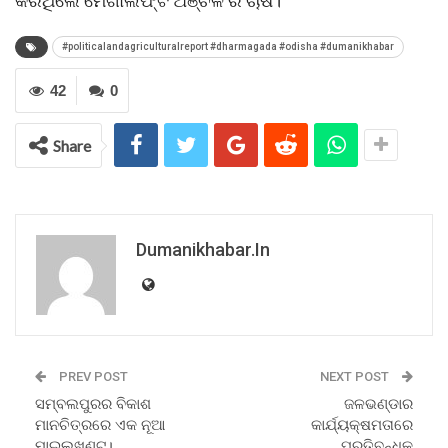
କରିଥିଲେ ମେଗାଲିଫ୍ଟ ଅଞ୍ଚଳ ର ଚାଷି।
#politicalandagriculturalreport #dharmagada #odisha #dumanikhabar
42
0
Share
Dumanikhabar.in
PREV POST
NEXT POST
ସମ୍ବଲପୁରର ବିକାଶ
ଜଳଭଣ୍ଡାର
ମାନଚିତ୍ରରେ ଏକ ନୂଆ
କାର୍ଯ୍ୟକ୍ଷମତାରେ
ମାଇଲଖୁଣ୍ଟ।
ପ୍ରତିବନ୍ଧକ