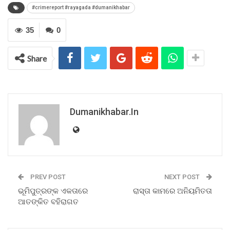
#crimereport #rayagada #dumanikhabar
35
0
Share
Dumanikhabar.in
PREV POST
NEXT POST
ଭୂମିପୁତ୍ରଙ୍କ ଏକତାରେ
ରାସ୍ତା କାମରେ ଅନିୟମିତତା
ଆତଙ୍କିତ ବହିରାଗତ