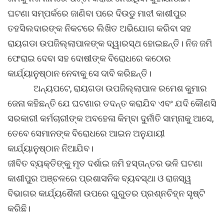
ଘଟଣା ସମ୍ପର୍କରେ ଜାଣିବା ପରେ ଦିଉଡୁ ମାଝୀ କାଶୀପୁର
ତହସିଲଦାରଙ୍କ ନିକଟରେ ଲିଖିତ ଅଭିଯୋଗ କରିବା ସହ
ରାୟଗଡା ଉପଜିଲ୍ଲାପାଳଙ୍କ ଦ୍ୱାରସ୍ଥ ହୋଇଛନ୍ତି। ନିଜ ଜମି
ଫେରାଇ ଦେବା ସହ ଦୋଷୀଙ୍କ ବିରୋଧରେ କଠୋର
କାର୍ଯ୍ୟାନୁଷ୍ଠାନ ନେବାକୁ ସେ ଦାବି କରିଛନ୍ତି।
ଅନ୍ୟପଟେ, ରାୟଗଡା ଉପଜିଲ୍ଲାପାଳ ରମେଶ କୁମାର
ଜେନା କହିଛନ୍ତି ଯେ ଘଟଣାର ତଦନ୍ତ କରାଯିବ ଏବଂ ଯଦି କୌଣସି
ସରକାରୀ କର୍ମଚାରୀଙ୍କ ଅବହେଳା କିମ୍ବା ଦୁର୍ନୀତି ସାମ୍ନାକୁ ଆସେ,
ତେବେ ସେମାନଙ୍କ ବିରୋଧରେ ଆଇନ ଅନୁଯାୟୀ
କାର୍ଯ୍ୟାନୁଷ୍ଠାନ ନିଆଯିବ।
ଜୀବିତ ବ୍ୟକ୍ତିଙ୍କୁ ମୃତ ଦର୍ଶାଇ ଜମି ହସ୍ତାନ୍ତର ଭଳି ଘଟଣା
କାଶୀପୁର ଅଞ୍ଚଳରେ ପ୍ରଶାସନିକ ବ୍ୟବସ୍ଥା ଓ ରାଜସ୍ୱ
ବିଭାଗର କାର୍ଯ୍ୟଶୈଳୀ ଉପରେ ଗୁରୁତର ପ୍ରଶ୍ନଚିହ୍ନ ସୃଷ୍ଟି
କରିଛି।