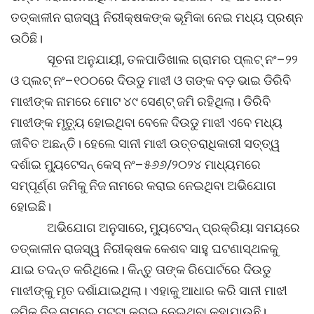
ତତ୍କାଳୀନ ରାଜସ୍ୱ ନିରୀକ୍ଷକଙ୍କ ଭୂମିକା ନେଇ ମଧ୍ୟ ପ୍ରଶ୍ନ
ଉଠିଛି।
ସୂଚନା ଅନୁଯାୟୀ, ତଳପାଡିଖାଲ ଗ୍ରାମର ପ୍ଲଟ୍ ନଂ–୨୨
ଓ ପ୍ଲଟ୍ ନଂ–୧୦୦ରେ ଦିଉଡୁ ମାଝୀ ଓ ତାଙ୍କ ବଡ଼ ଭାଇ ଡିରିବି
ମାଝୀଙ୍କ ନାମରେ ମୋଟ ୪୯ ସେଣ୍ଟ୍ ଜମି ରହିଥିଲା। ଡିରିବି
ମାଝୀଙ୍କ ମୃତ୍ୟୁ ହୋଇଥିବା ବେଳେ ଦିଉଡୁ ମାଝୀ ଏବେ ମଧ୍ୟ
ଜୀବିତ ଅଛନ୍ତି। ହେଲେ ସାନୀ ମାଝୀ ଉତ୍ତରାଧିକାରୀ ସତ୍ତ୍ୱ
ଦର୍ଶାଇ ମ୍ୟୁଟେସନ୍ କେସ୍ ନଂ–୫୬୬/୨୦୨୪ ମାଧ୍ୟମରେ
ସମ୍ପୂର୍ଣ୍ଣ ଜମିକୁ ନିଜ ନାମରେ କରାଇ ନେଇଥିବା ଅଭିଯୋଗ
ହୋଇଛି।
ଅଭିଯୋଗ ଅନୁସାରେ, ମ୍ୟୁଟେସନ୍ ପ୍ରକ୍ରିୟା ସମୟରେ
ତତ୍କାଳୀନ ରାଜସ୍ୱ ନିରୀକ୍ଷକ କେଶବ ସାହୁ ଘଟଣାସ୍ଥଳକୁ
ଯାଇ ତଦନ୍ତ କରିଥିଲେ। କିନ୍ତୁ ତାଙ୍କ ରିପୋର୍ଟରେ ଦିଉଡୁ
ମାଝୀଙ୍କୁ ମୃତ ଦର୍ଶାଯାଇଥିଲା। ଏହାକୁ ଆଧାର କରି ସାନୀ ମାଝୀ
ଜମିକୁ ନିଜ ନାମରେ ପଟ୍ଟା କରାଇ ନେଇଥିବା କୁହାଯାଉଛି।