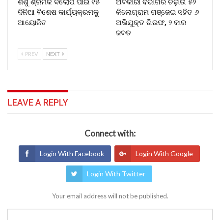
ଶିଶୁ ଶ୍ରମିକ ବିଲୋପ ପାଇଁ ୧୫
ଅବକାରୀ ବିଭାଗର ଚଢ଼ାଉ ୫୨
ଦିନିଆ ବିଶେଷ କାର୍ଯ୍ୟକ୍ରମକୁ
କିଲୋଗ୍ରାମ ଗଞ୍ଜେଇ ସହିତ ୬
ଆୟୋଜିତ
ଅଭିଯୁକ୍ତ ଗିରଫ, ୨ କାର
ଜବତ
PREV
NEXT
LEAVE A REPLY
Connect with:
Login With Facebook
Login With Google
Login With Twitter
Your email address will not be published.