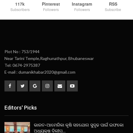
117k
Pinterest
Instagram
RSS
Subscribers
Followers
Followers
Subscribe
Plot No : 753/1944
Near Tarini Temple,Raghunathpur, Bhubaneswar
Tel: 0674-2975387
E-mail : dumanikhabar2020@gmail.com
Editors' Picks
ଭାରତ-ଆମେରିକା କୃଷି ସହଯୋଗ ସୁଦୃଢ ପାଇଁ ଇଫକୋ
ଅଧ୍ୟକ୍ଷ ଦିଲୀପ…