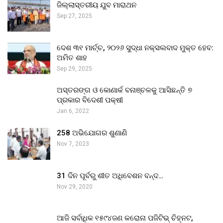
ଜିଲ୍ଲାସ୍ତରୀୟ ଯୁବ ମାରାଥନ
Sep 27, 2025
ଦେଶ ୩୧ ମାର୍ଚ୍ଚ, ୨୦୨୬ ସୁଦ୍ଧା ନକ୍ସଲବାଦ ମୁକ୍ତ ହେବ:
ଅମିତ ଶାହ
Sep 29, 2025
ଅସ୍ତରଙ୍ଗ ଓ କୋଣାର୍କ ବନାଞ୍ଚଳକୁ ଆସିଛନ୍ତି ୭
ପ୍ରକାର ବିଦେଶୀ ପକ୍ଷୀ
Jan 6, 2022
258 ଅଭିଯୋଗର ଶୁଣାଣି
Nov 7, 2023
31 ଦିନ ପୂର୍ବରୁ ଶୀତ ଅଧିବେଶନ ବନ୍ଦ…
Nov 29, 2020
ଆଜି ସର୍ବାଧିକ ୧୫୯୪ଜଣ କରୋନା ପଜିଟିଭ୍ ଚିହ୍ନଟ,