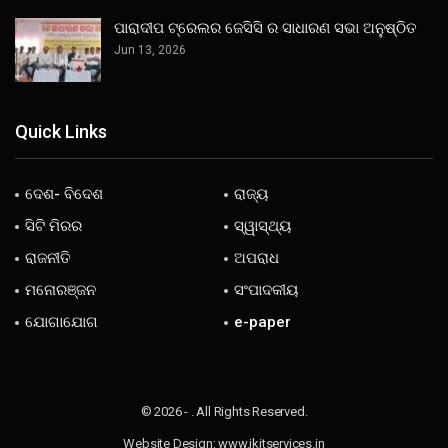
ପାରାଦୀପ ଟ୍ରେଲର ଜେସିସି ର ସାଧାରଣ ସଭା ଅନୁଷ୍ଠିତ
Jun 13, 2026
Quick Links
ଦେଶ- ବିଦେଶ
ରାଜ୍ୟ
ସିଟି ମିରର
ସ୍ୱାସ୍ଥ୍ୟ
ରାଜନୀତି
ଅପରାଧ
ମନୋରଞ୍ଜନ
ସଂପାଦକୀୟ
ଯୋଗାଯୋଗ
e-paper
© 2026 - . All Rights Reserved.
Website Design:
www.jkitservices.in