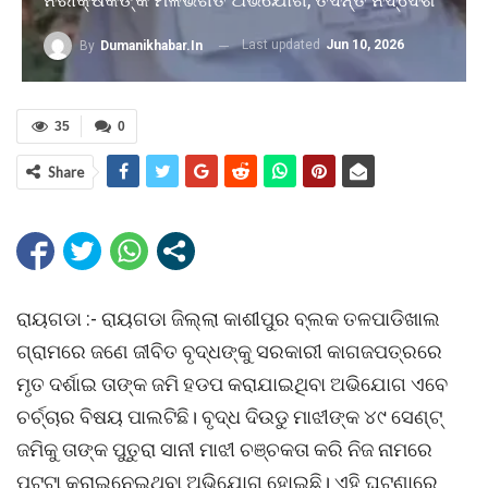
Last updated
Jun 10, 2026
By
Dumanikhabar.in
35
0
Share
ରାୟଗଡା :- ରାୟଗଡା ଜିଲ୍ଲା କାଶୀପୁର ବ୍ଲକ ତଳପାଡିଖାଲ
ଗ୍ରାମରେ ଜଣେ ଜୀବିତ ବୃଦ୍ଧଙ୍କୁ ସରକାରୀ କାଗଜପତ୍ରରେ
ମୃତ ଦର୍ଶାଇ ତାଙ୍କ ଜମି ହଡପ କରାଯାଇଥିବା ଅଭିଯୋଗ ଏବେ
ଚର୍ଚ୍ଚାର ବିଷୟ ପାଲଟିଛି। ବୃଦ୍ଧ ଦିଉଡୁ ମାଝୀଙ୍କ ୪୯ ସେଣ୍ଟ୍
ଜମିକୁ ତାଙ୍କ ପୁତୁରା ସାନୀ ମାଝୀ ଚଞ୍ଚକତା କରି ନିଜ ନାମରେ
ପଟ୍ଟା କରାଇନେଇଥିବା ଅଭିଯୋଗ ହୋଇଛି। ଏହି ଘଟଣାରେ