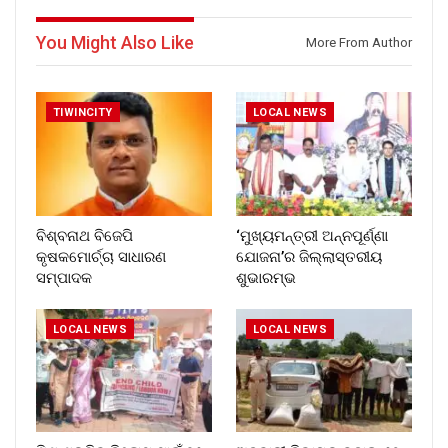
You Might Also Like
More From Author
TIWINCITY
LOCAL NEWS
ବିଶ୍ବନାଥ ବିଜେପି
‘ମୁଖ୍ୟମନ୍ତ୍ରୀ ଅନ୍ନପୂର୍ଣ୍ଣା
କୃଷକମୋର୍ଚ୍ଚା ସାଧାରଣ
ଯୋଜନା’ର ଜିଲ୍ଲାସ୍ତରୀୟ
ସମ୍ପାଦକ
ଶୁଭାରମ୍ଭ
LOCAL NEWS
LOCAL NEWS