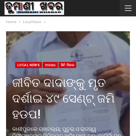
Home
Local News
LOCAL NEWS
ଅପରାଧ
ସିଟି ମିରର
ଜୀବିତ ଦାଦାଙ୍କୁ ମୃତ
ଦର୍ଶାଇ ୪୯ ସେଣ୍ଟ୍ ଜମି
ହଡପ!
କାଶୀପୁରରେ ଚାଞ୍ଚଲ୍ୟ; ପୁତୁରା ଓ ରାଜସ୍ୱ
ନିରୀକ୍ଷକଙ୍କ ମିଳିଭଗତ ଅଭିଯୋଗ, ତଦନ୍ତ ନିର୍ଦ୍ଦେଶ