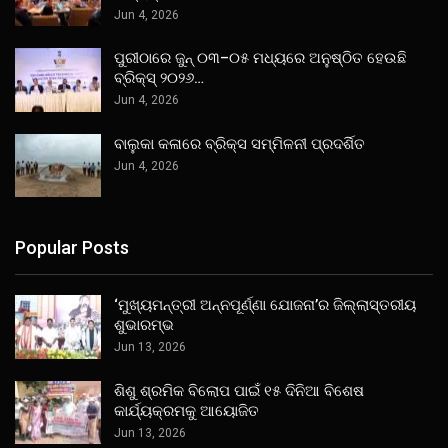
Jun 4, 2026
ପୁରୀଠାରେ ଜୁନ୍ ୦୩–୦୫ ମଧ୍ୟରେ ଅନୁଷ୍ଠିତ ହେଉଛି
ବ୍ରିକ୍ସ୍ ୨୦୨୬…
Jun 4, 2026
ବାଲୁକା କଳାରେ ବ୍ରିକ୍ସ ସମ୍ମିଳନୀ ପ୍ରଦର୍ଶିତ
Jun 4, 2026
Popular Posts
‘ମୁଖ୍ୟମନ୍ତ୍ରୀ ଅନ୍ନପୂର୍ଣ୍ଣା ଯୋଜନା’ର ଜିଲ୍ଲାସ୍ତରୀୟ
ଶୁଭାରମ୍ଭ
Jun 13, 2026
ଶିଶୁ ଶ୍ରମିକ ବିଲୋପ ପାଇଁ ୧୫ ଦିନିଆ ବିଶେଷ
କାର୍ଯ୍ୟକ୍ରମକୁ ଆୟୋଜିତ
Jun 13, 2026