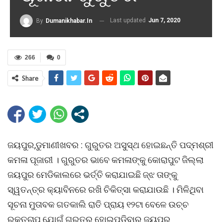
Last updated
Jun 7, 2020
By
Dumanikhabar.in
266
0
Share
ଜୟପୁର,ଡୁମାଣୀଖବର : ଗୁରୁତର ଅସୁସ୍ଥ ହୋଇଛନ୍ତି ପଦ୍ମଶ୍ରୀ
କମଳା ପୂଜାରୀ । ଗୁରୁତର ଭାବେ କମଳାଙ୍କୁ କୋରାପୁଟ ଜିଲ୍ଲା
ଜୟପୁର ମେଡିକାଲରେ ଭର୍ତ୍ତି କରାଯାଇଛି ଜ୍ଝ ତାଙ୍କୁ
ସ୍ୱତନ୍ତ୍ର କ୍ୟାବିନରେ ରଖି ଚିକିତ୍ସା କରାଯାଉଛି । ମିଳିଥିବା
ସୂଚନା ମୁତାବକ ଗତକାଲି ରାତି ପ୍ରାୟ ୧୨ଟା ବେଳେ ଉଚ୍ଚ
ରକ୍ତଚାପ ଯୋଗୁଁ ଗୁରୁତର ହୋଇପଡିବାରୁ ଜୟପୁର