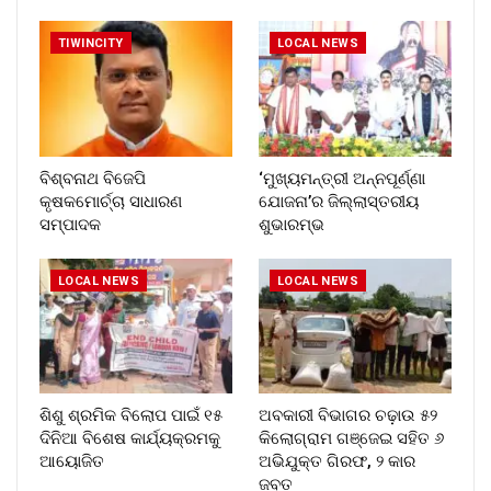
TIWINCITY
LOCAL NEWS
ବିଶ୍ବନାଥ ବିଜେପି
‘ମୁଖ୍ୟମନ୍ତ୍ରୀ ଅନ୍ନପୂର୍ଣ୍ଣା
କୃଷକମୋର୍ଚ୍ଚା ସାଧାରଣ
ଯୋଜନା’ର ଜିଲ୍ଲାସ୍ତରୀୟ
ସମ୍ପାଦକ
ଶୁଭାରମ୍ଭ
LOCAL NEWS
LOCAL NEWS
ଶିଶୁ ଶ୍ରମିକ ବିଲୋପ ପାଇଁ ୧୫
ଅବକାରୀ ବିଭାଗର ଚଢ଼ାଉ ୫୨
ଦିନିଆ ବିଶେଷ କାର୍ଯ୍ୟକ୍ରମକୁ
କିଲୋଗ୍ରାମ ଗଞ୍ଜେଇ ସହିତ ୬
ଆୟୋଜିତ
ଅଭିଯୁକ୍ତ ଗିରଫ, ୨ କାର
ଜବତ