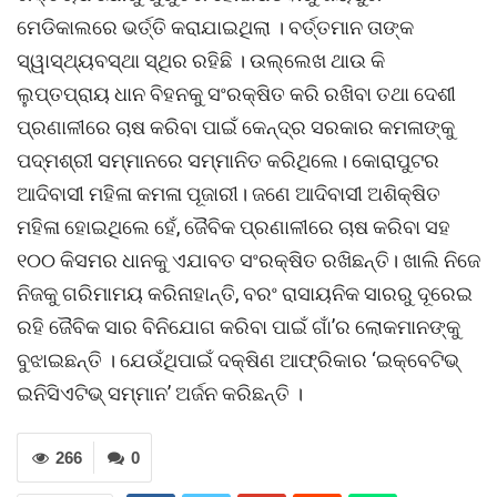
ମେଡିକାଲରେ ଭର୍ତ୍ତି କରାଯାଇଥିଲା । ବର୍ତ୍ତମାନ ତାଙ୍କ
ସ୍ୱାସ୍ଥ୍ୟବସ୍ଥା ସ୍ଥିର ରହିଛି । ଉଲ୍ଲେଖ ଥାଉ କି
ଲୁପ୍ତପ୍ରାୟ ଧାନ ବିହନକୁ ସଂରକ୍ଷିତ କରି ରଖିବା ତଥା ଦେଶୀ
ପ୍ରଣାଳୀରେ ଚାଷ କରିବା ପାଇଁ କେନ୍ଦ୍ର ସରକାର କମଳାଙ୍କୁ
ପଦ୍ମଶ୍ରୀ ସମ୍ମାନରେ ସମ୍ମାନିତ କରିଥିଲେ। କୋରାପୁଟର
ଆଦିବାସୀ ମହିଳା କମଳା ପୂଜାରୀ। ଜଣେ ଆଦିବାସୀ ଅଶିକ୍ଷିତ
ମହିଳା ହୋଇଥିଲେ ହେଁ, ଜୈବିକ ପ୍ରଣାଳୀରେ ଚାଷ କରିବା ସହ
୧୦୦ କିସମର ଧାନକୁ ଏଯାବତ ସଂରକ୍ଷିତ ରଖିଛନ୍ତି। ଖାଲି ନିଜେ
ନିଜକୁ ଗରିମାମୟ କରିନାହାନ୍ତି, ବରଂ ରାସାୟନିକ ସାରରୁ ଦୂରେଇ
ରହି ଜୈବିକ ସାର ବିନିଯୋଗ କରିବା ପାଇଁ ଗାଁ’ର ଲୋକମାନଙ୍କୁ
ବୁଝାଇଛନ୍ତି । ଯେଉଁଥିପାଇଁ ଦକ୍ଷିଣ ଆଫ୍ରିକାର ‘ଇକ୍ବେଟିଭ୍
ଇନିସିଏଟିଭ୍ ସମ୍ମାନ’ ଅର୍ଜନ କରିଛନ୍ତି ।
266
0