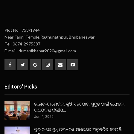
Plot No : 753/1944
Near Tarini Temple,Raghunathpur, Bhubaneswar
Tel: 0674-2975387
E-mail : dumanikhabar2020@gmail.com
Editors' Picks
ଭାରତ-ଆମେରିକା କୃଷି ସହଯୋଗ ସୁଦୃଢ ପାଇଁ ଇଫକୋ
ଅଧ୍ୟକ୍ଷ ଦିଲୀପ…
Jun 4, 2026
ପୁରୀଠାରେ ଜୁନ୍ ୦୩–୦୫ ମଧ୍ୟରେ ଅନୁଷ୍ଠିତ ହେଉଛି