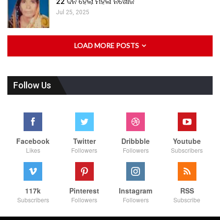
22 ଦିନ ହେଲା ମହିଳା ନିଖୋଜ
Jul 25, 2025
LOAD MORE POSTS
Follow Us
Facebook
Twitter
Dribbble
Youtube
Likes
Followers
Followers
Subscribers
117k
Pinterest
Instagram
RSS
Subscribers
Followers
Followers
Subscribe