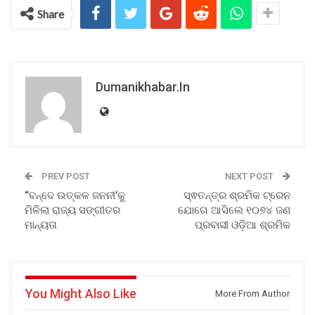
Share
Dumanikhabar.in
PREV POST
NEXT POST
“ବନ୍ଦେ ଉତ୍କଳ ଜନନୀ’କୁ
ସ୍ଵତନ୍ତ୍ର ଶ୍ରମିକ ଟ୍ରେନ
ମିଳିଲା ରାଜ୍ୟ ସଙ୍ଗୀତର
ଯୋଗେ ଆସିଲେ ୧୦୭୪ ଜଣ
ମାନ୍ୟତା
ପ୍ରବାସୀ ଓଡ଼ିଆ ଶ୍ରମିକ
You Might Also Like
More From Author