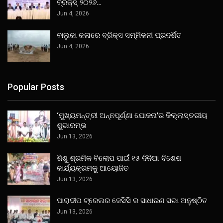
ବ୍ରିକ୍ସ୍ ୨୦୨୬…
Jun 4, 2026
ବାଲୁକା କଳାରେ ବ୍ରିକ୍ସ ସମ୍ମିଳନୀ ପ୍ରଦର୍ଶିତ
Jun 4, 2026
Popular Posts
‘ମୁଖ୍ୟମନ୍ତ୍ରୀ ଅନ୍ନପୂର୍ଣ୍ଣା ଯୋଜନା’ର ଜିଲ୍ଲାସ୍ତରୀୟ
ଶୁଭାରମ୍ଭ
Jun 13, 2026
ଶିଶୁ ଶ୍ରମିକ ବିଲୋପ ପାଇଁ ୧୫ ଦିନିଆ ବିଶେଷ
କାର୍ଯ୍ୟକ୍ରମକୁ ଆୟୋଜିତ
Jun 13, 2026
ପାରାଦୀପ ଟ୍ରେଲର ଜେସିସି ର ସାଧାରଣ ସଭା ଅନୁଷ୍ଠିତ
Jun 13, 2026