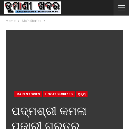
Home
Main Stories
MAIN STORIES
UNCATEGORIZED
ରାଜ୍ୟ
ପଦ୍ମଶ୍ରୀ କମଳା
ପୂଜାରୀ ଗୁରୁତର