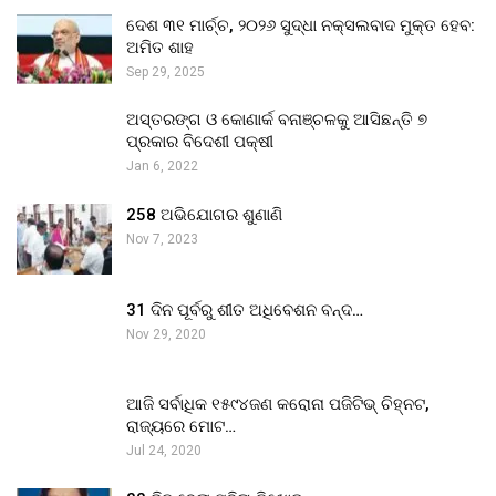
ଦେଶ ୩୧ ମାର୍ଚ୍ଚ, ୨୦୨୬ ସୁଦ୍ଧା ନକ୍ସଲବାଦ ମୁକ୍ତ ହେବ:
ଅମିତ ଶାହ
Sep 29, 2025
ଅସ୍ତରଙ୍ଗ ଓ କୋଣାର୍କ ବନାଞ୍ଚଳକୁ ଆସିଛନ୍ତି ୭
ପ୍ରକାର ବିଦେଶୀ ପକ୍ଷୀ
Jan 6, 2022
258 ଅଭିଯୋଗର ଶୁଣାଣି
Nov 7, 2023
31 ଦିନ ପୂର୍ବରୁ ଶୀତ ଅଧିବେଶନ ବନ୍ଦ…
Nov 29, 2020
ଆଜି ସର୍ବାଧିକ ୧୫୯୪ଜଣ କରୋନା ପଜିଟିଭ୍ ଚିହ୍ନଟ,
ରାଜ୍ୟରେ ମୋଟ…
Jul 24, 2020