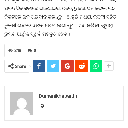
ପ୍ରତିଦିନ ସକାଳେ ଗାଧୋଇବା ପରେ, ତୁଳସୀ ସହ କଦଳୀ ଗଛ
ନିକଟରେ ଜଳ ପ୍ରଦାନ କରନ୍ତୁ । ଆହୁରି ମଧ୍ୟ, କଦଳୀ ସହିତ
ତୁଳସୀ ଗଛରେ ହଳଦୀ ଲେପ ଲଗାନ୍ତୁ । ଏହା କରିବା ଦ୍ୱାରା
ତୁମର ଆର୍ଥିକ ସ୍ଥିତି ମଜବୁତ ହେବ ।
249
0
Share
Dumanikhabar.in