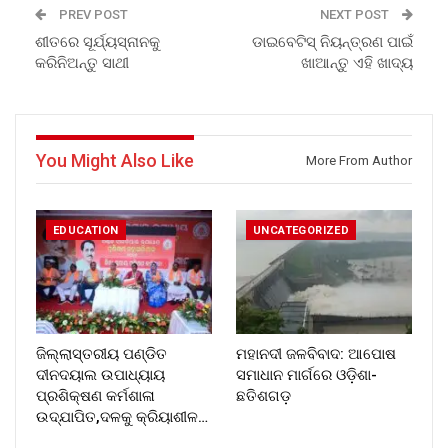
PREV POST
NEXT POST
ଶୀତରେ ସୂର୍ଯ୍ୟସ୍ନାନକୁ
ଡାଇବେଟିସ୍ ନିୟନ୍ତ୍ରଣ ପାଇଁ
କରିନିଅନ୍ତୁ ସାଥୀ
ଖାଆନ୍ତୁ ଏହି ଖାଦ୍ୟ
You Might Also Like
More From Author
EDUCATION
UNCATEGORIZED
ଜିଲ୍ଲାସ୍ତରୀୟ ପଣ୍ଡିତ
ମହାନଦୀ ଜଳବିବାଦ: ଆପୋଷ
ଦୀନଦୟାଲ ଉପାଧ୍ୟାୟ
ସମାଧାନ ମାର୍ଗରେ ଓଡ଼ିଶା-
ପ୍ରଶିକ୍ଷଣ କର୍ମଶାଳା
ଛତିଶଗଡ଼
ଉଦ୍‌ଯାପିତ,ଦଳକୁ କ୍ରିୟାଶୀଳ…