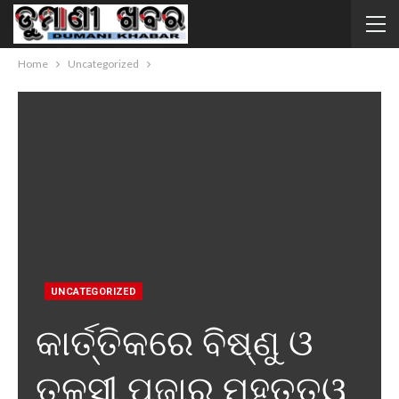
Home
Uncategorized
UNCATEGORIZED
କାର୍ତ୍ତିକରେ ବିଷ୍ଣୁ ଓ
ତୁଳସୀ ପୂଜାର ମହତ୍ତ୍ୱ