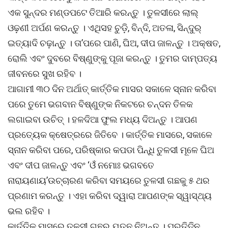
ଏକ ସୁନ୍ଦର ମଣ୍ଡପଟେ ତିଆରି କରନ୍ତୁ । ତୁଳସୀରେ ଲାଲ୍
ଓଢ଼ଣୀ ଅର୍ପଣ କରନ୍ତୁ । ଏଥିସହ ଚୁଡ଼ି, ବିନ୍ଦି, ଅତଳା, ସିନ୍ଦୁର୍
ଇତ୍ୟାଦି ଚଢ଼ାନ୍ତୁ । ତା’ପରେ ପାଣି, ଘିଅ, ଦୀପ ଜାଳନ୍ତୁ । ଅକ୍ଷତ,
ରୋଲି ଏବଂ ଦୁବରେ ବିଷ୍ଣୁଙ୍କୁ ପୂଜା କରନ୍ତୁ । ତୁମର ଦାମ୍ପତ୍ୟ
ଜୀବନରେ ସୁଖ ରହିବ ।
ଆଗାମୀ ୩୦ ଦିନ ଅର୍ଥାତ୍ କାର୍ତ୍ତିକ ମାସର ସକାଳେ ସ୍ନାନ କରିବା
ପରେ ତୁମେ ଭଗବାନ ବିଷ୍ଣୁଙ୍କ ନିକଟରେ ଚନ୍ଦନ ତିଳକ
ଲଗାଇବା ଉଚିତ୍ । ହଳଦିଆ ଫୁଲ ମଧ୍ୟ ଦିଅନ୍ତୁ । ଆପଣ
ପ୍ରତ୍ୟେକ କ୍ଷେତ୍ରରେ ଜିତିବେ । କାର୍ତ୍ତିକ ମାସରେ, ସକାଳେ
ସ୍ନାନ କରିବା ପରେ, ପରିଷ୍କାର କପଡା ପିନ୍ଧି ତୁଳସୀ ମୂଳେ ଘିଅ
ଏବଂ ଦୀପ ଜାଳନ୍ତୁ ଏବଂ ‘ଓଁ ନମୋଃ ଭଗବତେ
ନାରାୟଣାୟ’ଉଚ୍ଚାରଣ କରିବା ସମୟରେ ତୁଳସୀ ଗଛକୁ ୫ ଥର
ପ୍ରଣାମ କରନ୍ତୁ । ଏହା କରିବା ଦ୍ୱାରା ଆପଣଙ୍କ ସ୍ୱାସ୍ଥ୍ୟ
ଭଲ ରହିବ ।
କାର୍ତ୍ତିକ ମାସରେ ତୁଳସୀ ଗଛର ଯତ୍ନ ନିଅନ୍ତୁ । ପ୍ରତିଦିନ