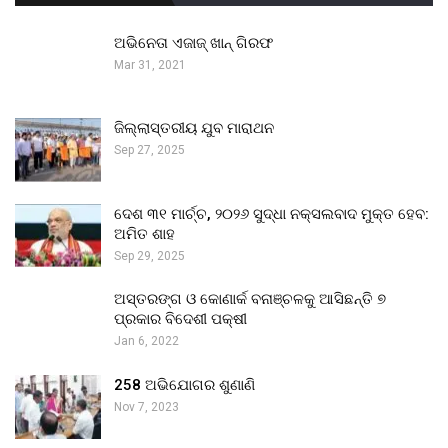
ଅଭିନେତା ଏଜାଜ୍ ଖାନ୍ ଗିରଫ
Mar 31, 2021
ଜିଲ୍ଲାସ୍ତରୀୟ ଯୁବ ମାରାଥନ
Sep 27, 2025
ଦେଶ ୩୧ ମାର୍ଚ୍ଚ, ୨୦୨୬ ସୁଦ୍ଧା ନକ୍ସଲବାଦ ମୁକ୍ତ ହେବ:
ଅମିତ ଶାହ
Sep 29, 2025
ଅସ୍ତରଙ୍ଗ ଓ କୋଣାର୍କ ବନାଞ୍ଚଳକୁ ଆସିଛନ୍ତି ୭
ପ୍ରକାର ବିଦେଶୀ ପକ୍ଷୀ
Jan 6, 2022
258 ଅଭିଯୋଗର ଶୁଣାଣି
Nov 7, 2023