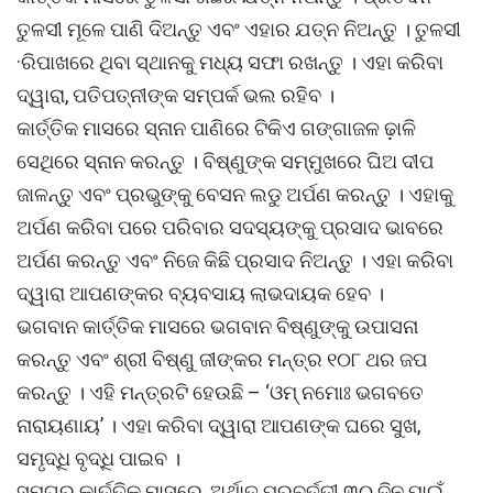
ତୁଳସୀ ମୂଳେ ପାଣି ଦିଅନ୍ତୁ ଏବଂ ଏହାର ଯତ୍ନ ନିଅନ୍ତୁ । ତୁଳସୀ
·ରିପାଖରେ ଥିବା ସ୍ଥାନକୁ ମଧ୍ୟ ସଫା ରଖନ୍ତୁ । ଏହା କରିବା
ଦ୍ୱାରା, ପତିପତ୍ନୀଙ୍କ ସମ୍ପର୍କ ଭଲ ରହିବ ।
କାର୍ତ୍ତିକ ମାସରେ ସ୍ନାନ ପାଣିରେ ଟିକିଏ ଗଙ୍ଗାଜଳ ଢ଼ାଳି
ସେଥିରେ ସ୍ନାନ କରନ୍ତୁ । ବିଷ୍ଣୁଙ୍କ ସମ୍ମୁଖରେ ଘିଅ ଦୀପ
ଜାଳନ୍ତୁ ଏବଂ ପ୍ରଭୁଙ୍କୁ ବେସନ ଲଡୁ ଅର୍ପଣ କରନ୍ତୁ । ଏହାକୁ
ଅର୍ପଣ କରିବା ପରେ ପରିବାର ସଦସ୍ୟଙ୍କୁ ପ୍ରସାଦ ଭାବରେ
ଅର୍ପଣ କରନ୍ତୁ ଏବଂ ନିଜେ କିଛି ପ୍ରସାଦ ନିଅନ୍ତୁ । ଏହା କରିବା
ଦ୍ୱାରା ଆପଣଙ୍କର ବ୍ୟବସାୟ ଲାଭଦାୟକ ହେବ ।
ଭଗବାନ କାର୍ତ୍ତିକ ମାସରେ ଭଗବାନ ବିଷ୍ଣୁଙ୍କୁ ଉପାସନା
କରନ୍ତୁ ଏବଂ ଶ୍ରୀ ବିଷ୍ଣୁ ଜୀଙ୍କର ମନ୍ତ୍ର ୧୦୮ ଥର ଜପ
କରନ୍ତୁ । ଏହି ମନ୍ତ୍ରଟି ହେଉଛି – ‘ଓମ୍ ନମୋଃ ଭଗବତେ
ନାରାୟଣାୟ’ । ଏହା କରିବା ଦ୍ୱାରା ଆପଣଙ୍କ ଘରେ ସୁଖ,
ସମୃଦ୍ଧି ବୃଦ୍ଧି ପାଇବ ।
ସମଗ୍ର କାର୍ତ୍ତିକ ମାସରେ, ଅର୍ଥାତ୍ ପରବର୍ତ୍ତୀ ୩୦ ଦିନ ପାଇଁ,