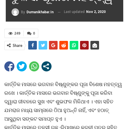
Last updated
Nov 2, 2020
By
Dumanikhabar.in
249
0
Share
କାର୍ତ୍ତିକ ମାସରେ ଭଗବାନ ବିଷ୍ଣୁଙ୍କର ପୂଜା ବିଶେଷ ମହତ୍ତ୍ୱ
ରଖେ । କାର୍ତ୍ତିକ ମାସରେ ଭଗବାନ ବିଷ୍ଣୁଙ୍କୁ ପୂଜା କରିବା
ଦ୍ୱାରା ଜୀବନରେ ସୁଖ ଏବଂ ଶୁଭଫଳ ମିଳିଥାଏ । ଏହା ସହିତ
ଯମରାଜ ମଧ୍ୟ ସାମ୍ନାରେ ଠିଆ ହୁଅନ୍ତି ନାହିଁ, ଏବଂ ହଠାତ୍
ଆସୁଥିବା ସଙ୍କଟ ସମାପ୍ତ ହୁଏ ।
କାର୍ତ୍ତିକ ମାସରେ ତୁଳସୀ ଗଛ ·ରିପାଖରେ କଦଳୀ ପତ୍ର ସହିତ