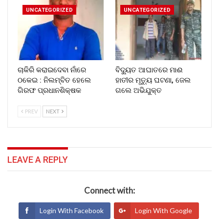
UNCATEGORIZED
UNCATEGORIZED
ଚାକିରି କରାଇଦେବା ନାଁରେ
ବିଦ୍ୟୁତ ଆଘାତରେ ମାଈ
ଠକେଇ : ନିଲମ୍ବିତ ହେଲେ
ହାତୀର ମୃତ୍ୟୁ ଘଟଣା, ଜେଲ
ଗିରଫ ପ୍ରଧାନଶିକ୍ଷକ
ଗଲେ ଅଭିଯୁକ୍ତ
PREV
NEXT
LEAVE A REPLY
Connect with:
Login With Facebook
Login With Google