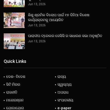
Jun 13, 2026
ଶିଶୁ ଶ୍ରମିକ ବିଲୋପ ପାଇଁ ୧୫ ଦିନିଆ ବିଶେଷ
କାର୍ଯ୍ୟକ୍ରମକୁ ଆୟୋଜିତ
Jun 13, 2026
ପାରାଦୀପ ଟ୍ରେଲର ଜେସିସି ର ସାଧାରଣ ସଭା ଅନୁଷ୍ଠିତ
Jun 13, 2026
Quick Links
ଦେଶ- ବିଦେଶ
ରାଜ୍ୟ
ସିଟି ମିରର
ସ୍ୱାସ୍ଥ୍ୟ
ରାଜନୀତି
ଅପରାଧ
ମନୋରଞ୍ଜନ
ସଂପାଦକୀୟ
ଯୋଗାଯୋଗ
e-paper