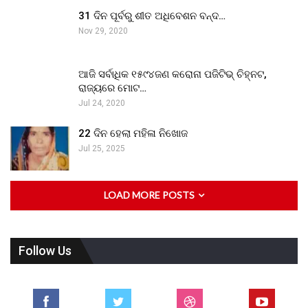
31 ଦିନ ପୂର୍ବରୁ ଶୀତ ଅଧିବେଶନ ବନ୍ଦ…
Nov 29, 2020
ଆଜି ସର୍ବାଧିକ ୧୫୯୪ଜଣ କରୋନା ପଜିଟିଭ୍ ଚିହ୍ନଟ,
ରାଜ୍ୟରେ ମୋଟ…
Jul 24, 2020
22 ଦିନ ହେଲା ମହିଳା ନିଖୋଜ
Jul 25, 2025
LOAD MORE POSTS
Follow Us