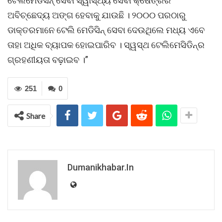
ଟେଲିମେଡିସିନ୍ ସେବା ସ୍ୱାସ୍ଥ୍ୟ ସେବା କ୍ଷେତ୍ରର
ଅବିଚ୍ଛେଦ୍ୟ ଅଙ୍ଗ ହେବାକୁ ଯାଉଛି । ୨୦୦୦ ପରଠାରୁ
ଡାକ୍ତରମାନେ ଟେଲି ମେଡିସିନ୍ ସେବା ଦେଉଥିଲେ ମଧ୍ୟ ଏବେ
ତାହା ଅଧିକ ବ୍ୟାପକ ହୋଇପାରିବ । ସ୍ୱସ୍ଥ ଟେଲିମେସିଡିନ୍ର
ଗ୍ରହଣୀୟତା ବଢ଼ାଇବ ।”
251
0
Share
Dumanikhabar.in