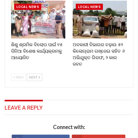
LOCAL NEWS
LOCAL NEWS
ଶିଶୁ ଶ୍ରମିକ ବିଲୋପ ପାଇଁ ୧୫
ଅବକାରୀ ବିଭାଗର ଚଢ଼ାଉ ୫୨
ଦିନିଆ ବିଶେଷ କାର୍ଯ୍ୟକ୍ରମକୁ
କିଲୋଗ୍ରାମ ଗଞ୍ଜେଇ ସହିତ ୬
ଆୟୋଜିତ
ଅଭିଯୁକ୍ତ ଗିରଫ, ୨ କାର
ଜବତ
PREV
NEXT
LEAVE A REPLY
Connect with: