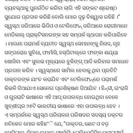
ବ୍ୟବସ୍ଥାକୁ ପୁନର୍ଗଠିତ କରିବା ଲାଗି ଏହି ସଙ୍କଟ ଶ୍ରେଷ୍ଠ
ସୁଯୋଗ ପ୍ରଦାନ କରିଛି ବୋଲି ମୋର ଦୃଢ଼ ବିଶ୍ୱାସ ରହିଛି ।”
ସ୍ୱସ୍ଥ ଜରିଆରେ ଭିଡିଓ ଓ ଟେଲିଫୋନ୍ ଜରିଆରେ ରୋଗୀମାନେ
ମେଡିକାଲ୍ ପ୍ରାକ୍ଟିସନରଙ୍କ ସହ ସମ୍ପର୍କ ସ୍ଥାପନ କରିପାରିବେ
। ମାଗଣା ପରାମର୍ଶ ବ୍ୟତୀତ ସ୍ୱସ୍ଥ ସେମାନଙ୍କୁ ନିନାଦ, ଗୃହ
ସଙ୍ଗରୋଧ ସୁବିଧା, ଫାର୍ମାସି, ହସ୍ପିଟାଲ୍ରେ ଫାଙ୍କା ଶଯ୍ୟା
ଖୋଜିବା ଏବଂ ସୁଲଭ ମୂଲ୍ୟରେ ବୁକିଙ୍ଗ୍ ଆଦି କରିବାର ସମାଧାନ
ପ୍ରଦାନ କରିବ । ସ୍ୱସ୍ଥରେ ସାମିଲ ହେବାକୁ ଥିବା ପ୍ରତିଟି
ଡାକ୍ତରଙ୍କ ଯାଂଚ କରାଯିବ ଏବଂ ଟେଲିଫୋନ୍ରେ ପରାମର୍ଶ
କିଭଳି ଦିଆଯାଏ ସେନେଇ ପ୍ରଶିକ୍ଷଣ ଦିଆଯିବ । ହିନ୍ଦୀ, ଇଂରାଜି
ଓ ଗୁଜରାଟି ଭାଷାରେ ଏହି ଆପ୍ ଉପଲବ୍ଧ ହୋଇଥିବା ବେଳେ
ଖୁବ୍ଶୀଘ୍ର ୨୫ଟି ଭାରତୀୟ ଭାଷାରେ ଏହା ଉପଲବ୍ଧ ହେବ ।
ଏ ସମ୍ପର୍କରେ ସ୍ୱସ୍ଥ ପରିଚାଳନା ପରିଷଦର ସଦସ୍ୟ ଡକ୍ଟର
ନଚିକେତ ମୋର କହିଛ”ି ଯେ, “ଡାକ୍ତର, ଛୋଟ ଓ ବଡ଼
ହସ୍ପିଟାଲ୍, ନିଦାନ ଲ୍ୟାବ୍, ଫାର୍ମାସି, ଟେଲିମେଡିସିନ ପ୍ଲାଟଫର୍ମ,