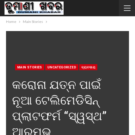
Home
Main Stories
MAIN STORIES
UNCATEGORIZED
ବ୍ୟବସାୟ
କରୋନା ଯତ୍ନ ପାଇଁ
ନୂଆ ଟେଲିମେଡିସିନ୍
ପ୍ଲାଟଫର୍ମ “ସ୍ୱସ୍ଥ”
ଆରମ୍ଭ