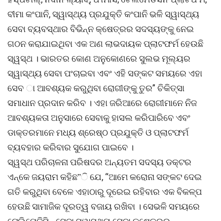
ବୀମା କଂପାନି, ସ୍ୱାସ୍ଥ୍ୟ ପ୍ରଯୁକ୍ତି କଂପାନି ଭଳି ସ୍ୱାସ୍ଥ୍ୟ
ସେବା ବ୍ୟବସ୍ଥାର ବିଭିନ୍ନ କ୍ଷେତ୍ରର ସଦସ୍ୟଙ୍କୁ ନେଇ
ଗଠନ କରାଯାଇଥିବା ଏକ ଅଣ ଲାଭଦାୟକ ପ୍ଲାଟଫର୍ମ ହେଉଛି
ସ୍ୱସ୍ଥ । ଭାରତର କୋଣ ଅନୁକୋଣରେ ସୁଲଭ ମୂଲ୍ୟର
ସ୍ୱାସ୍ଥ୍ୟ ସେବା ପଂଚାଇବା ଏବଂ ଏହି ସଙ୍କଟ ସମୟରେ ଏହା
ସେବ ା ଆବଶ୍ୟକ କରୁଥିବା ରୋଗୀଙ୍କୁ ତୁର” ଚିକିତ୍ସା
ସମାଧାନ ପ୍ରଦାନ କରିବ । ଏହା ଜରିଆରେ ରୋଗୀମାନେ ନିଜ
ଆବଶ୍ୟକତା ଅନୁସାରେ ସେବାକୁ ହାସଲ କରିପାରିବେ ଏବଂ
ଡାକ୍ତରମାନେ ମଧ୍ୟ ଶ୍ରେଷ୍ଠ ପ୍ରଯୁକ୍ତି ଓ ପ୍ଲାଟଫର୍ମ
ବ୍ୟବହାର କରିବାର ସୁଯୋଗ ପାଇବେ ।
ସ୍ୱସ୍ଥ ପରିଚାଳନା ପରିଷଦର ଅନ୍ୟତମ ସଦସ୍ୟ ଡକ୍ଟର
ଏନ୍କେ ଜୟରାମ କହିଛ”ି ଯେ, “ଆମେ କରୋନା ସଙ୍କଟ ଦେଇ
ଗତି କରୁଥିବା ବେଳେ ଏହାଠାରୁ ଦୂରେଇ ରହିବାର ଏକ ବିକଳ୍ପ
ହେଉଛି ସାମାଜିକ ଦୂରତ୍ୱ ବଜାୟ ରଖିବା । ସେଭଳି ସମୟରେ