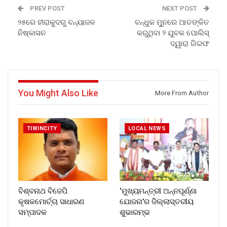
PREV POST
NEXT POST
୨୫ରେ ହୀରାକୁଦରୁ ବନ୍ୟାଜଳ
ବନ୍ଧୁକ ମୁୂନରେ ଆତଙ୍କିତ
ନିଷ୍କାସନ
କରୁଥିବା ୨ ଯୁବକ ପୋଲିସ୍
ଦ୍ୱାରା ଗିରଫ
You Might Also Like
More From Author
TIWINCITY
LOCAL NEWS
ବିଶ୍ବନାଥ ବିଜେପି
‘ମୁଖ୍ୟମନ୍ତ୍ରୀ ଅନ୍ନପୂର୍ଣ୍ଣା
କୃଷକମୋର୍ଚ୍ଚା ସାଧାରଣ
ଯୋଜନା’ର ଜିଲ୍ଲାସ୍ତରୀୟ
ସମ୍ପାଦକ
ଶୁଭାରମ୍ଭ