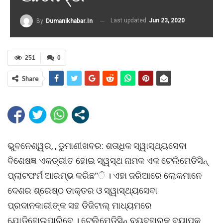
Last updated
Jun 23, 2020
By
Dumanikhabar.in
251
0
Share
ଭୁବନେଶ୍ୱର, , ଡୁମାଣୀଖବର: ଶତାଧିକ ସ୍ୱାସ୍ଥ୍ୟସେବା
ବିଶେଷଜ୍ଞ ଏକତ୍ରୀତ ହୋଇ ସ୍ୱସ୍ଥ ନାମକ ଏକ ଟେଲିମେଡିସିନ୍
ପ୍ଲାଟଫର୍ମ ଆରମ୍ଭ କରିଛ”ି । ଏହା ଜରିଆରେ ଲୋକମାନେ
ଦେଶର ଶ୍ରେଷ୍ଠ ଡାକ୍ତର ଓ ସ୍ୱାସ୍ଥ୍ୟସେବା
ପ୍ରଦାନକାରୀଙ୍କ ସହ ଡିଜିଟାଲ୍ ମାଧ୍ୟମରେ
ଯୋଡ଼ିହୋଇପାରିବେ । ଟେଲିମେଡିସିନ୍ ବ୍ୟବହାରକୁ ବ୍ୟାପକ