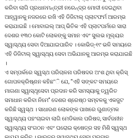
କରିବା ଲାଗି ପ୍ରଧାନମନ୍ତ୍ରୀ ନରେନ୍ଦ୍ର ମୋଦୀ ଦେଇଥିବା
ଆହ୍ୱାନକୁ ନଜରରେ ରଖି ଏହି ଡିଜିଟାଲ୍ ପ୍ଲାଟଫର୍ମ ଆରମ୍ଭ
କରାଯାଇଛି । ମୋବାଇଲ୍ ଆପ୍ ଭିତିକ ଏହି ପ୍ଲାଟପର୍ମରେ ସାରା
ଦେଶର ୧୩୦ କୋଟି ଲୋକଙ୍କୁ ସମାନ ଏବଂ ସୁଲଭ ମୂଲ୍ୟର
ସ୍ୱାସ୍ଥ୍ୟ ସେବା ଦିଆଯାଇପାରିବ । କୋଭିଡ୍-୧୯ ଭଳି ସମୟରେ
ଏହି ଡିଜିଟାଲ୍ ସ୍ୱାସ୍ଥ୍ୟ ସେବା ଅଭିଯାନକୁ ଆରମ୍ଭ କରାଯାଇଛି
।
ଏ ସମ୍ପର୍କରେ ସ୍ୱସ୍ଥ ପରିଚାଳନା ପରିଷଦର ଅଂଶ ଥିବା କ୍ରିସ୍
ଗୋପଳକ୍ରିଷ୍ଣନ କହିଛ”ି ଯେ, “ଏହି ସଙ୍କଟ ସମୟରେ
ମାଗଣା ସ୍ୱାସ୍ଥୃସେବା ପ୍ରଦାନ କରି ସମସ୍ୟାକୁ ତ୍ୱରିତ
ସମାଧାନ କରିବା ନିମେ” ଦେଶର ଶ୍ରେଷ୍ଠ ସମ୍ବଳକୁ ଏକଜୁଟ
କରିଛି ସ୍ୱସ୍ଥ । ସାଧାରଣ ଲୋକଙ୍କ ପାଖରେ ଗୁଣାତ୍ମକ
ସ୍ୱାସ୍ଥ୍ୟ ପହଂଚାଇବା ଲାଗି ମେଡିକାଲ ପରିଷଦ, ସାର୍ବଜନୀନ
ସ୍ୱାସ୍ଥ୍ୟ ସଂଗଠନ ଏବଂ ଘରୋଇ କ୍ଷେତ୍ର ସହ ମିଶି ସ୍ୱସ୍ଥ
କାଯ୍ୟ କରିବ । ଭାରତର ସ୍ୱାସ୍ଥ୍ୟ ସେବା ପ୍ରଦାନ