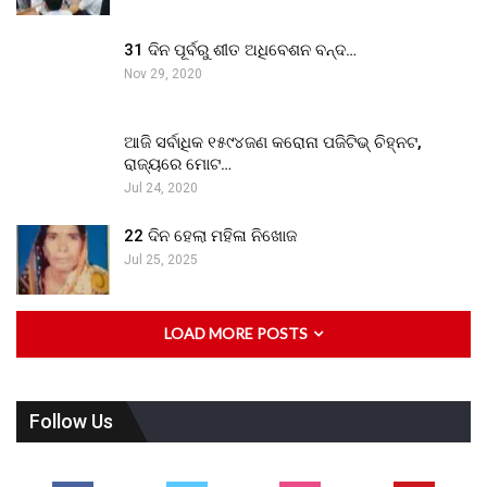
31 ଦିନ ପୂର୍ବରୁ ଶୀତ ଅଧିବେଶନ ବନ୍ଦ…
Nov 29, 2020
ଆଜି ସର୍ବାଧିକ ୧୫୯୪ଜଣ କରୋନା ପଜିଟିଭ୍ ଚିହ୍ନଟ,
ରାଜ୍ୟରେ ମୋଟ…
Jul 24, 2020
22 ଦିନ ହେଲା ମହିଳା ନିଖୋଜ
Jul 25, 2025
LOAD MORE POSTS
Follow Us