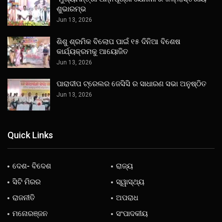
ଶୁଭାରମ୍ଭ
Jun 13, 2026
ଶିଶୁ ଶ୍ରମିକ ବିଲୋପ ପାଇଁ ୧୫ ଦିନିଆ ବିଶେଷ
କାର୍ଯ୍ୟକ୍ରମକୁ ଆୟୋଜିତ
Jun 13, 2026
ପାରାଦୀପ ଟ୍ରେଲର ଜେସିସି ର ସାଧାରଣ ସଭା ଅନୁଷ୍ଠିତ
Jun 13, 2026
Quick Links
ଦେଶ- ବିଦେଶ
ରାଜ୍ୟ
ସିଟି ମିରର
ସ୍ୱାସ୍ଥ୍ୟ
ରାଜନୀତି
ଅପରାଧ
ମନୋରଞ୍ଜନ
ସଂପାଦକୀୟ