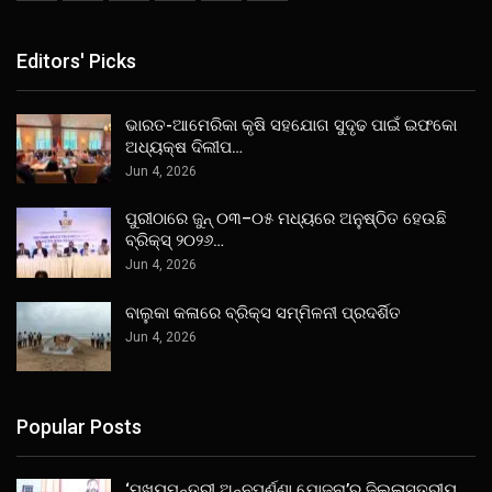
Editors' Picks
ଭାରତ-ଆମେରିକା କୃଷି ସହଯୋଗ ସୁଦୃଢ ପାଇଁ ଇଫକୋ
ଅଧ୍ୟକ୍ଷ ଦିଲୀପ…
Jun 4, 2026
ପୁରୀଠାରେ ଜୁନ୍ ୦୩–୦୫ ମଧ୍ୟରେ ଅନୁଷ୍ଠିତ ହେଉଛି
ବ୍ରିକ୍ସ୍ ୨୦୨୬…
Jun 4, 2026
ବାଲୁକା କଳାରେ ବ୍ରିକ୍ସ ସମ୍ମିଳନୀ ପ୍ରଦର୍ଶିତ
Jun 4, 2026
Popular Posts
‘ମୁଖ୍ୟମନ୍ତ୍ରୀ ଅନ୍ନପୂର୍ଣ୍ଣା ଯୋଜନା’ର ଜିଲ୍ଲାସ୍ତରୀୟ