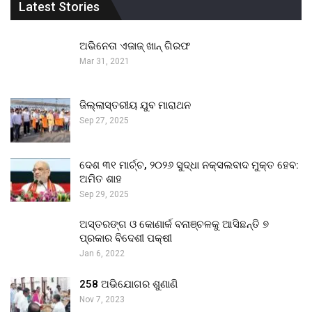
Latest Stories
ଅଭିନେତା ଏଜାଜ୍ ଖାନ୍ ଗିରଫ
Mar 31, 2021
ଜିଲ୍ଲାସ୍ତରୀୟ ଯୁବ ମାରାଥନ
Sep 27, 2025
ଦେଶ ୩୧ ମାର୍ଚ୍ଚ, ୨୦୨୬ ସୁଦ୍ଧା ନକ୍ସଲବାଦ ମୁକ୍ତ ହେବ:
ଅମିତ ଶାହ
Sep 29, 2025
ଅସ୍ତରଙ୍ଗ ଓ କୋଣାର୍କ ବନାଞ୍ଚଳକୁ ଆସିଛନ୍ତି ୭
ପ୍ରକାର ବିଦେଶୀ ପକ୍ଷୀ
Jan 6, 2022
258 ଅଭିଯୋଗର ଶୁଣାଣି
Nov 7, 2023