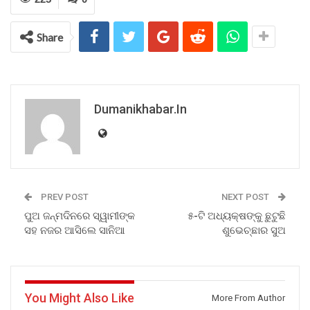
Share
Dumanikhabar.in
PREV POST
NEXT POST
ପୁଅ ଜନ୍ମଦିନରେ ସ୍ୱାମୀଙ୍କ
୫-ଟି ଅଧ୍ୟକ୍ଷଙ୍କୁ ଛୁଟୁଛି
ସହ ନଜର ଆସିଲେ ସାନିଆ
ଶୁଭେଚ୍ଛାର ସୁଅ
You Might Also Like
More From Author