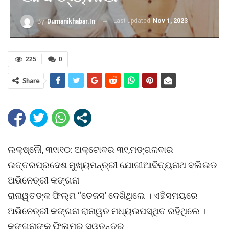
Last updated
Nov 1, 2023
By
Dumanikhabar.in
225
0
Share
ଲକ୍ଷ୍ନୌ, ୩୧ା୧୦: ଅକ୍ଟୋବର ୩୧,ମଙ୍ଗଳବାର
ଉତ୍ତରପ୍ରଦେଶ ମୁଖ୍ୟମନ୍ତ୍ରୀ ଯୋଗୀଆଦିତ୍ୟନାଥ ବଲିଉଡ
ଅଭିନେତ୍ରୀ କଙ୍ଗନା
ରାନାୱତଙ୍କ ଫିଲ୍ମ “ତେଜସ’ ଦେଖିଥିଲେ । ଏହିସମୟରେ
ଅଭିନେତ୍ରୀ କଙ୍ଗନା ରାନାୱତ ମଧ୍ୟଉପସ୍ଥିତ ରହିଥିଲେ ।
କଙ୍ଗନାଙ୍କ ଫିଲ୍ମର ସ୍ୱତନ୍ତ୍ର