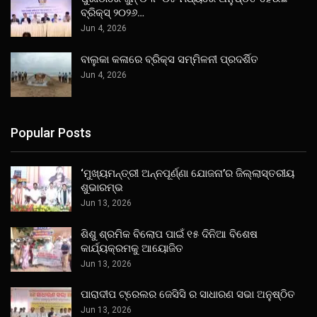
ବ୍ରିକ୍ସ୍ ୨୦୨୬…
Jun 4, 2026
ବାଲୁକା କଳାରେ ବ୍ରିକ୍ସ ସମ୍ମିଳନୀ ପ୍ରଦର୍ଶିତ
Jun 4, 2026
Popular Posts
‘ମୁଖ୍ୟମନ୍ତ୍ରୀ ଅନ୍ନପୂର୍ଣ୍ଣା ଯୋଜନା’ର ଜିଲ୍ଲାସ୍ତରୀୟ
ଶୁଭାରମ୍ଭ
Jun 13, 2026
ଶିଶୁ ଶ୍ରମିକ ବିଲୋପ ପାଇଁ ୧୫ ଦିନିଆ ବିଶେଷ
କାର୍ଯ୍ୟକ୍ରମକୁ ଆୟୋଜିତ
Jun 13, 2026
ପାରାଦୀପ ଟ୍ରେଲର ଜେସିସି ର ସାଧାରଣ ସଭା ଅନୁଷ୍ଠିତ
Jun 13, 2026