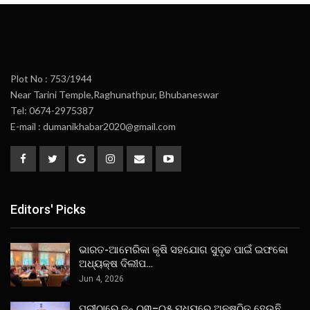
Plot No : 753/1944
Near Tarini Temple,Raghunathpur, Bhubaneswar
Tel: 0674-2975387
E-mail : dumanikhabar2020@gmail.com
Editors' Picks
ଭାରତ-ଆମେରିକା କୃଷି ସହଯୋଗ ସୁଦୃଢ ପାଇଁ ଇଫକୋ
ଅଧ୍ୟକ୍ଷ ଦିଲୀପ…
Jun 4, 2026
ପୁରୀଠାରେ ଜୁନ୍ ୦୩–୦୫ ମଧ୍ୟରେ ଅନୁଷ୍ଠିତ ହେଉଛି