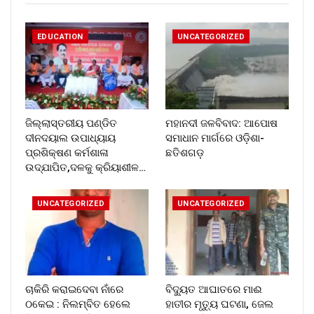
EDUCATION
UNCATEGORIZED
ଜିଲ୍ଲାସ୍ତରୀୟ ପଣ୍ଡିତ
ମହାନଦୀ ଜଳବିବାଦ: ଆପୋଷ
ଦୀନଦୟାଲ ଉପାଧ୍ୟାୟ
ସମାଧାନ ମାର୍ଗରେ ଓଡ଼ିଶା-
ପ୍ରଶିକ୍ଷଣ କର୍ମଶାଳା
ଛତିଶଗଡ଼
ଉଦ୍‌ଯାପିତ,ଦଳକୁ କ୍ରିୟାଶୀଳ…
UNCATEGORIZED
UNCATEGORIZED
ଚାକିରି କରାଇଦେବା ନାଁରେ
ବିଦ୍ୟୁତ ଆଘାତରେ ମାଈ
ଠକେଇ : ନିଲମ୍ବିତ ହେଲେ
ହାତୀର ମୃତ୍ୟୁ ଘଟଣା, ଜେଲ