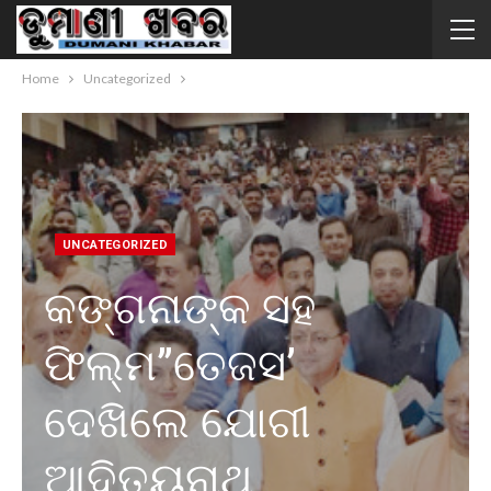
Home
Uncategorized
UNCATEGORIZED
କଙ୍ଗନାଙ୍କ ସହ
ଫିଲ୍ମ”ତେଜସ’
ଦେଖିଲେ ଯୋଗୀ
ଆଦିତ୍ୟନାଥ