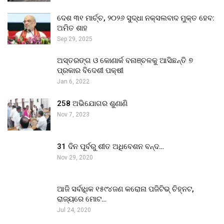
ଦେଶ ୩୧ ମାର୍ଚ୍ଚ, ୨୦୨୬ ସୁଦ୍ଧା ନକ୍ସଲବାଦ ମୁକ୍ତ ହେବ:
ଅମିତ ଶାହ
Sep 29, 2025
ଅସ୍ତରଙ୍ଗ ଓ କୋଣାର୍କ ବନାଞ୍ଚଳକୁ ଆସିଛନ୍ତି ୭
ପ୍ରକାର ବିଦେଶୀ ପକ୍ଷୀ
Jan 6, 2022
258 ଅଭିଯୋଗର ଶୁଣାଣି
Nov 7, 2023
31 ଦିନ ପୂର୍ବରୁ ଶୀତ ଅଧିବେଶନ ବନ୍ଦ…
Nov 29, 2020
ଆଜି ସର୍ବାଧିକ ୧୫୯୪ଜଣ କରୋନା ପଜିଟିଭ୍ ଚିହ୍ନଟ,
ରାଜ୍ୟରେ ମୋଟ…
Jul 24, 2020