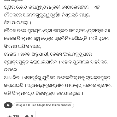
ୟୁପିର ଉଭୟ ଉପମୁଖ୍ୟମନ୍ତ୍ରୀ ସେଠାରେରହିବେ । ଏହି
ବୈଠକରେ ଅନେକଗୁରୁତ୍ୱପୂର୍ଣ୍ଣ ନିଷ୍ପତ୍ତି ମଧ୍ୟ
ନିଆଯାଇଥଲା ।
ବୈଠକ ପରେ ମୁଖ୍ୟମନ୍ତ୍ରୀ ତାଙ୍କର ସମସ୍ତମନ୍ତ୍ରୀଙ୍କ ସହ
ତେଜସ ଫିଲ୍ମର ସ୍ୱତନ୍ତ୍ର ସ୍କ୍ରିନିଂଦେଖିଛନ୍ତି । ଏହି ସୂଚନା
ସିଏମଓ ଅଫିସ ମଧ୍ୟ
ଦେଇଛି । ଖବର ଅନୁଯାୟୀ, ତେଜସ ଫିଲ୍ମକୁୟୁପିରେ
ଟ୍ୟାକ୍ସମୁକ୍ତ କରାଯାଇପାରିବ । ଏହାବାୟୁସେନାର ସାହସିକତା
ଉପରେ
ଆଧାରିତ । ଏହାପୂର୍ବରୁ ୟୁପିରେ ଅନେକଫିଲ୍ମକୁ ଟ୍ୟାକ୍ସମୁକ୍ତ
କରାଯାଇଛି । ଏଥିମଧ୍ୟରୁକାଶ୍ମୀର ଫାଇଲ୍ସ, କେରଳ ଷ୍ଟୋରୀ
ଭଳି ଫିଲ୍ମମଧ୍ୟ ଟିକସମୁକ୍ତ କରାଯାଇଥିଲା ।
#Kagana #Films #Jogiaditya #Dumanikhabar
225
0