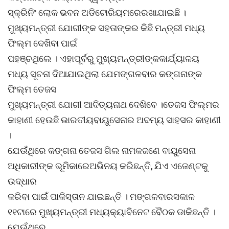
ସ୍କ୍ରିନିଂ ଲୋକ ଭବନ ଅଡିଟୋରିୟମରେରଖାଯାଇଛି ।
ମୁଖ୍ୟମନ୍ତ୍ରୀ ଯୋଗୀଙ୍କ ସହତାଙ୍କର କିଛି ମନ୍ତ୍ରୀ ମଧ୍ୟ
ଫିଲ୍ମ ଦେଖିବା ପାଇଁ
ପହଞ୍ଚଥିଲେ । ଏହାପୂର୍ବରୁ ମୁଖ୍ୟମନ୍ତ୍ରୀଙ୍କକାର୍ଯ୍ୟାଳୟ
ମଧ୍ୟ ସୂଚନା ଦିଆଯାଇଥିଲା ଯେମଙ୍ଗଳବାର କଙ୍ଗନାଙ୍କ
ଫିଲ୍ମ ତେଜସ
ମୁଖ୍ୟମନ୍ତ୍ରୀ ଯୋଗୀ ଆଦିତ୍ୟନାଥ ଦେଖିବେ ।ତେଜସ ଫିଲ୍ମର
କାହାଣୀ ହେଉଛି ଭାରତୀୟବାୟୁସେନାର ଅଦମ୍ୟ ସାହସର କାହାଣୀ
।
ଯେଉଁଥିରେ କଙ୍ଗନା ତେଜସ ଗିଲ ନାମକଜଣେ ବାୟୁସେନା
ଅଧିକାରୀଙ୍କ ଭୂମିକାରେଅଭିନୟ କରିଛନ୍ତି, ଯିଏ ଏଜେଣ୍ଟକୁ
ଉଦ୍ଧାର
କରିବା ପାଇଁ ପାକିସ୍ତାନ ଯାଇଛନ୍ତି । ମଙ୍ଗଳବାରସକାଳ
୧୧ଟାରେ ମୁଖ୍ୟମନ୍ତ୍ରୀ ମଧ୍ୟକ୍ୟାବିନେଟ ବୈଠକ ଡାକିଛନ୍ତି ।
ଯେଉଁଥିରେ