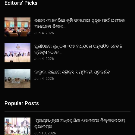
Editors' Picks
ଭାରତ-ଆମେରିକା କୃଷି ସହଯୋଗ ସୁଦୃଢ ପାଇଁ ଇଫକୋ
ଅଧ୍ୟକ୍ଷ ଦିଲୀପ…
Jun 4, 2026
ପୁରୀଠାରେ ଜୁନ୍ ୦୩–୦୫ ମଧ୍ୟରେ ଅନୁଷ୍ଠିତ ହେଉଛି
ବ୍ରିକ୍ସ୍ ୨୦୨୬…
Jun 4, 2026
ବାଲୁକା କଳାରେ ବ୍ରିକ୍ସ ସମ୍ମିଳନୀ ପ୍ରଦର୍ଶିତ
Jun 4, 2026
Popular Posts
‘ମୁଖ୍ୟମନ୍ତ୍ରୀ ଅନ୍ନପୂର୍ଣ୍ଣା ଯୋଜନା’ର ଜିଲ୍ଲାସ୍ତରୀୟ
ଶୁଭାରମ୍ଭ
Jun 13, 2026