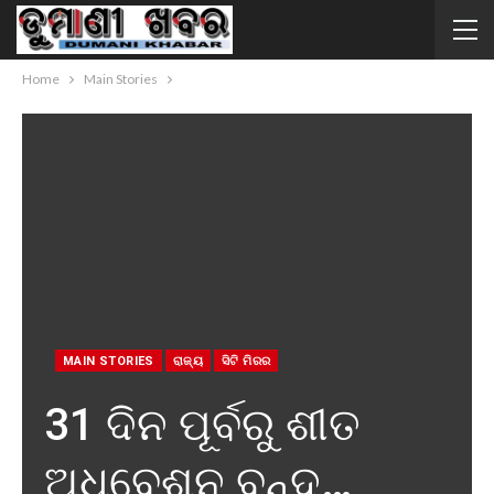
Home
Main Stories
MAIN STORIES
ରାଜ୍ୟ
ସିଟି ମିରର
31 ଦିନ ପୂର୍ବରୁ ଶୀତ
ଅଧିବେଶନ ବନ୍ଦ…