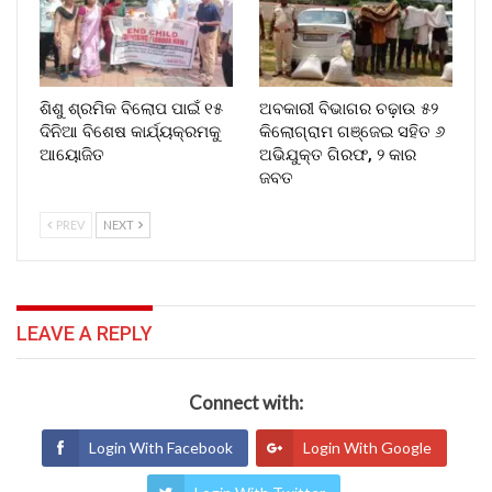
ଶିଶୁ ଶ୍ରମିକ ବିଲୋପ ପାଇଁ ୧୫
ଅବକାରୀ ବିଭାଗର ଚଢ଼ାଉ ୫୨
ଦିନିଆ ବିଶେଷ କାର୍ଯ୍ୟକ୍ରମକୁ
କିଲୋଗ୍ରାମ ଗଞ୍ଜେଇ ସହିତ ୬
ଆୟୋଜିତ
ଅଭିଯୁକ୍ତ ଗିରଫ, ୨ କାର
ଜବତ
PREV
NEXT
LEAVE A REPLY
Connect with:
Login With Facebook
Login With Google