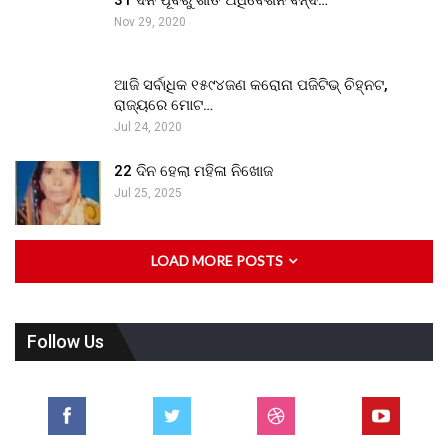
Nov 29, 2020
ଆଜି ସର୍ବାଧିକ ୧୫୯୪ଜଣ କରୋନା ପଜିଟିଭ୍ ଚିହ୍ନଟ,
ରାଜ୍ୟରେ ମୋଟ…
Jul 24, 2020
22 ଦିନ ହେଲା ମହିଳା ନିଖୋଜ
Jul 25, 2025
LOAD MORE POSTS
Follow Us