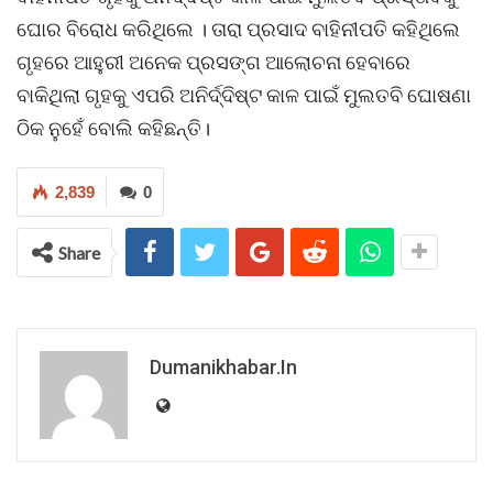
ଘୋର ବିରୋଧ କରିଥିଲେ । ତାରା ପ୍ରସାଦ ବାହିନୀପତି କହିଥିଲେ
ଗୃହରେ ଆହୁରୀ ଅନେକ ପ୍ରସଙ୍ଗ ଆଲୋଚନା ହେବାରେ
ବାକିଥିଲା ଗୃହକୁ ଏପରି ଅନିର୍ଦ୍ଦିଷ୍ଟ କାଳ ପାଇଁ ମୁଲତବି ଘୋଷଣା
ଠିକ ନୁହେଁ ବୋଲି କହିଛନ୍ତି।
2,839
0
Share
Dumanikhabar.in