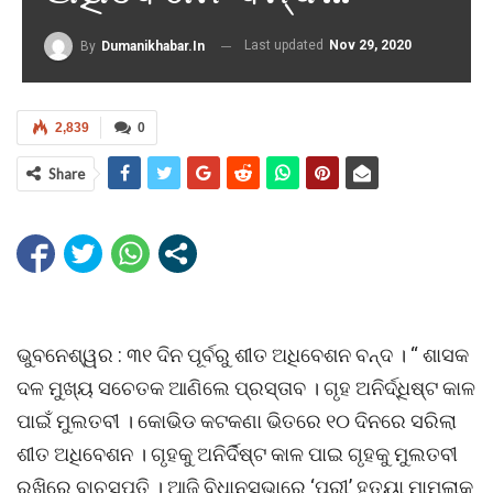
Last updated
Nov 29, 2020
By
Dumanikhabar.in
2,839
0
Share
ଭୁବନେଶ୍ୱର : ୩୧ ଦିନ ପୂର୍ବରୁ ଶୀତ ଅଧିବେଶନ ବନ୍ଦ । “ ଶାସକ
ଦଳ ମୁଖ୍ୟ ସଚେତକ ଆଣିଲେ ପ୍ରସ୍ତାବ । ଗୃହ ଅନିର୍ଦ୍ଧିଷ୍ଟ କାଳ
ପାଇଁ ମୁଲତବୀ । କୋଭିଡ କଟକଣା ଭିତରେ ୧୦ ଦିନରେ ସରିଲା
ଶୀତ ଅଧିବେଶନ । ଗୃହକୁ ଅନିର୍ଦିଷ୍ଟ କାଳ ପାଇ ଗୃହକୁ ମୁଲତବୀ
ରଖିରେ ବାଚସ୍ପତି । ଆଜି ବିଧାନସଭାରେ ‘ପରୀ’ ହତ୍ୟା ମାମଲାକୁ