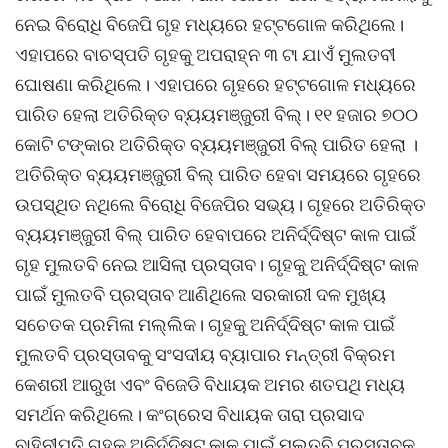
ନେଇ ବିରୋଧି ବିଜେପି ଗୃହ ମଧ୍ୟରେ ହଟ୍ଟଗୋଳ କରିଥିଲେ।
ଏହାପରେ ବାଚସ୍ପତି ଗୃହକୁ ଅପରାହ୍ନ ୩ ଟା ଯାଏଁ ମୁଲତବୀ
ଘୋଷଣା କରିଥିଲେ। ଏହାପରେ ଗୃହରେ ହଟ୍ଟଗୋଳ ମଧ୍ୟରେ
ପାରିତ ହେଲା ଅତିରିକ୍ତ ବ୍ୟୟମଞ୍ଜୁରୀ ବିଲ୍। ୧୧ ହଜାର ୭୦୦
କୋଟି ଟଙ୍କାର ଅତିରିକ୍ତ ବ୍ୟୟମଞ୍ଜୁରୀ ବିଲ୍ ପାରିତ ହେଲା ।
ଅତିରିକ୍ତ ବ୍ୟୟମଞ୍ଜୁରୀ ବିଲ୍ ପାରିତ ହେବା ସମୟରେ ଗୃହରେ
ଉପସ୍ଥିତ ନଥିଲେ ବିରୋଧି ବିଜେପିର ସଭ୍ୟ। ଗୃହରେ ଅତିରିକ୍ତ
ବ୍ୟୟମଞ୍ଜୁରୀ ବିଲ୍ ପାରିତ ହେବାପରେ ଅନିର୍ଦ୍ଦିଷ୍ଟ କାଳ ପାଇଁ
ଗୃହ ମୁଲତବି ନେଇ ଆସିଲା ପ୍ରସ୍ତାବ। ଗୃହକୁ ଅନିର୍ଦ୍ଦିଷ୍ଟ କାଳ
ପାଇଁ ମୁଲତବି ପ୍ରସ୍ତାବ ଆଣିଥିଲେ ସରକାରୀ ଦଳ ମୁଖ୍ୟ
ସଚେତକ ପ୍ରମିଳା ମଲ୍ଲିକ। ଗୃହକୁ ଅନିର୍ଦ୍ଦିଷ୍ଟ କାଳ ପାଇଁ
ମୁଲତବି ପ୍ରସ୍ତାବକୁ ସଂସଦୀୟ ବ୍ୟାପାର ମନ୍ତ୍ରୀ ବିକ୍ରମ
କେଶରୀ ଆରୁଖ ଏବଂ ବିଜେଡି ବିଧାୟକ ଅମର ଶତପଥି ମଧ୍ୟ
ସମର୍ଥନ କରିଥିଲେ। କଂଗ୍ରେସ ବିଧାୟକ ତାରା ପ୍ରସାଦ
ବାହିନୀପତି ଗୃହକୁ ଅନିର୍ଦ୍ଦିଷ୍ଟ କାଳ ପାଇଁ ମୁଲତବି ପ୍ରସ୍ତାବକୁ