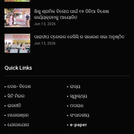
ଶିଶୁ ଶ୍ରମିକ ବିଲୋପ ପାଇଁ ୧୫ ଦିନିଆ ବିଶେଷ
କାର୍ଯ୍ୟକ୍ରମକୁ ଆୟୋଜିତ
Jun 13, 2026
ପାରାଦୀପ ଟ୍ରେଲର ଜେସିସି ର ସାଧାରଣ ସଭା ଅନୁଷ୍ଠିତ
Jun 13, 2026
Quick Links
ଦେଶ- ବିଦେଶ
ରାଜ୍ୟ
ସିଟି ମିରର
ସ୍ୱାସ୍ଥ୍ୟ
ରାଜନୀତି
ଅପରାଧ
ମନୋରଞ୍ଜନ
ସଂପାଦକୀୟ
ଯୋଗାଯୋଗ
e-paper