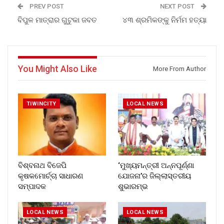
PREV POST
NEXT POST
ବିପୁଳ ମାତ୍ରାର ଗୁଟୁକା ଜବତ
୪୩ ଶ୍ରମିକଙ୍କୁ ନିର୍ମମ ହତ୍ୟା
You Might Also Like
More From Author
TIWINCITY
LOCAL NEWS
ବିଶ୍ବନାଥ ବିଜେପି
‘ମୁଖ୍ୟମନ୍ତ୍ରୀ ଅନ୍ନପୂର୍ଣ୍ଣା
କୃଷକମୋର୍ଚ୍ଚା ସାଧାରଣ
ଯୋଜନା’ର ଜିଲ୍ଲାସ୍ତରୀୟ
ସମ୍ପାଦକ
ଶୁଭାରମ୍ଭ
LOCAL NEWS
LOCAL NEWS