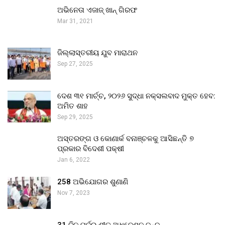
ଅଭିନେତା ଏଜାଜ୍ ଖାନ୍ ଗିରଫ
Mar 31, 2021
ଜିଲ୍ଲାସ୍ତରୀୟ ଯୁବ ମାରାଥନ
Sep 27, 2025
ଦେଶ ୩୧ ମାର୍ଚ୍ଚ, ୨୦୨୬ ସୁଦ୍ଧା ନକ୍ସଲବାଦ ମୁକ୍ତ ହେବ:
ଅମିତ ଶାହ
Sep 29, 2025
ଅସ୍ତରଙ୍ଗ ଓ କୋଣାର୍କ ବନାଞ୍ଚଳକୁ ଆସିଛନ୍ତି ୭
ପ୍ରକାର ବିଦେଶୀ ପକ୍ଷୀ
Jan 6, 2022
258 ଅଭିଯୋଗର ଶୁଣାଣି
Nov 7, 2023
31 ଦିନ ପୂର୍ବରୁ ଶୀତ ଅଧିବେଶନ ବନ୍ଦ…