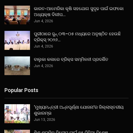
ଭାରତ-ଆମେରିକା କୃଷି ସହଯୋଗ ସୁଦୃଢ ପାଇଁ ଇଫକୋ
ଅଧ୍ୟକ୍ଷ ଦିଲୀପ…
Jun 4, 2026
ପୁରୀଠାରେ ଜୁନ୍ ୦୩–୦୫ ମଧ୍ୟରେ ଅନୁଷ୍ଠିତ ହେଉଛି
ବ୍ରିକ୍ସ୍ ୨୦୨୬…
Jun 4, 2026
ବାଲୁକା କଳାରେ ବ୍ରିକ୍ସ ସମ୍ମିଳନୀ ପ୍ରଦର୍ଶିତ
Jun 4, 2026
Popular Posts
‘ମୁଖ୍ୟମନ୍ତ୍ରୀ ଅନ୍ନପୂର୍ଣ୍ଣା ଯୋଜନା’ର ଜିଲ୍ଲାସ୍ତରୀୟ
ଶୁଭାରମ୍ଭ
Jun 13, 2026
ଶିଶୁ ଶ୍ରମିକ ବିଲୋପ ପାଇଁ ୧୫ ଦିନିଆ ବିଶେଷ