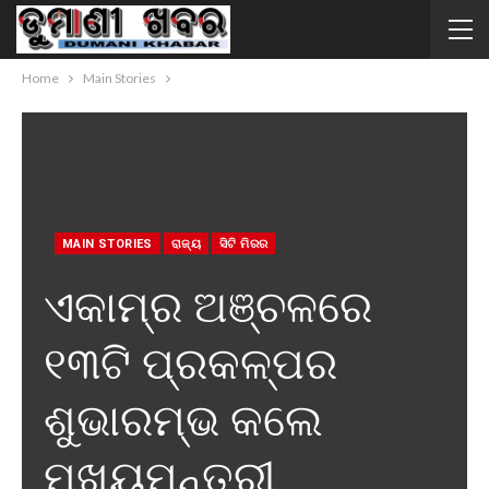
Home
Main Stories
MAIN STORIES
ରାଜ୍ୟ
ସିଟି ମିରର
ଏକାମ୍ର ଅଞ୍ଚଳରେ
୧୩ଟି ପ୍ରକଳ୍ପର
ଶୁଭାରମ୍ଭ କଲେ
ମୁଖ୍ୟମନ୍ତ୍ରୀ