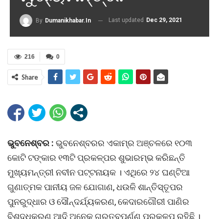
Last updated
Dec 29, 2021
By
Dumanikhabar.in
216
0
Share
ଭୁବନେଶ୍ବର :
ଭୁବନେଶ୍ବରର ଏକାମ୍ର ଅଞ୍ଚଳରେ ୧୦୩
କୋଟି ଟଙ୍କାର ୧୩ଟି ପ୍ରକଳ୍ପର ଶୁଭାରମ୍ଭ କରିଛନ୍ତି
ମୁଖ୍ୟମନ୍ତ୍ରୀ ନବୀନ ପଟ୍ଟନାୟକ । ଏଥିରେ ୨୪ ଘଣ୍ଟିଆ
ଗୁଣାତ୍ମକ ପାନୀୟ ଜଳ ଯୋଗାଣ, ଧଉଳି ଶାନ୍ତିସ୍ତୂପର
ପୁନରୁଦ୍ଧାର ଓ ସୌନ୍ଦର୍ଯ୍ୟକରଣ, କେଦାରଗୌରୀ ପାଣିର
ବିଶୁଦ୍ଧକରଣ ଆଦି ଅନେକ ଗୁରୁତ୍ବପର୍ଣ୍ଣ ପ୍ରକଳ୍ପ ରହିଛି ।