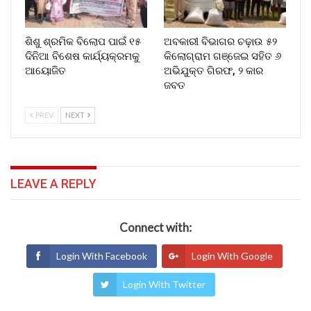
ଶିଶୁ ଶ୍ରମିକ ବିଲୋପ ପାଇଁ ୧୫
ଅବକାରୀ ବିଭାଗର ଚଢ଼ାଉ ୫୨
ଦିନିଆ ବିଶେଷ କାର୍ଯ୍ୟକ୍ରମକୁ
କିଲୋଗ୍ରାମ ଗଞ୍ଜେଇ ସହିତ ୬
ଆୟୋଜିତ
ଅଭିଯୁକ୍ତ ଗିରଫ, ୨ କାର
ଜବତ
PREV
NEXT
LEAVE A REPLY
Connect with:
Login With Facebook
Login With Google
Login With Twitter