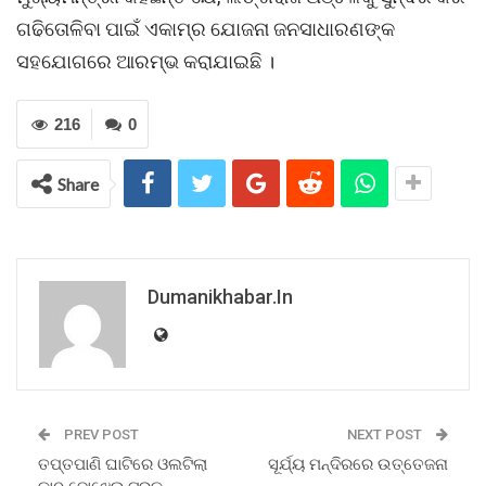
ଗଢିତୋଳିବା ପାଇଁ ଏକାମ୍ର ଯୋଜନା ଜନସାଧାରଣଙ୍କ
ସହଯୋଗରେ ଆରମ୍ଭ କରାଯାଇଛି ।
216
0
Share
Dumanikhabar.in
PREV POST
NEXT POST
ତପ୍ତପାଣି ଘାଟିରେ ଓଲଟିଲା
ସୂର୍ଯ୍ୟ ମନ୍ଦିରରେ ଉତ୍ତେଜନା