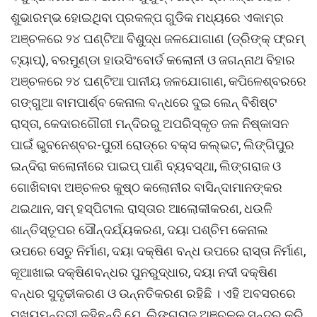
ଶୁଭାରମ୍ଭ ହୋଇଥିବା ପ୍ରକଳ୍ପ ଗୁଡିକ ମଧ୍ୟରେ ଏକାମ୍ର
ଅଞ୍ଚଳରେ ୨୪ ଘଣ୍ଟିଆ ବିଶୁଦ୍ଧ ଜଳଯୋଗାଣ (ଡ୍ରିଙ୍କ୍ ଫ୍ରମ୍
ଟ୍ୟାପ୍), ବରମୁଣ୍ଡା ହାଉସିଂବୋର୍ଡ କଲୋନୀ ଓ ଜଗନ୍ନାଥ ବିହାର
ଅଞ୍ଚଳରେ ୨୪ ଘଣ୍ଟିଆ ପାନୀୟ ଜଳଯୋଗାଣ, କପିଳେଶ୍ବରରେ
ଗଙ୍ଗୁଆ ବାମପାର୍ଶ୍ବ କେନାଲ ବନ୍ଧରେ ଦୁଇ ଲେନ୍‌ ବିଶିଷ୍ଟ
ରାସ୍ତା, କେଦାରଗୌରୀ ମନ୍ଦିରରୁ ଅପରିସ୍କୃତ ଜଳ ନିଷ୍କାସନ
ପାଇଁ ଭୁବନେଶ୍ବର-ପୁରୀ ରୋଡ୍‌ରେ ବକ୍‌ସ କଲ୍‌ଭଟ, ଲିଙ୍ଗିପୁର
ଇନ୍ଦିରା କଲୋନୀରେ ପାଇପ୍ ପାଣି ବ୍ୟବସ୍ଥା, ଲିଙ୍ଗରାଜ ଓ
ଗୋଖିବାବା ଅଞ୍ଚଳର କୁଷ୍ଠ କଲୋନୀର ବାସିନ୍ଦାମାନଙ୍କର
ଥଇଥାନ, ସମ୍‌ ହସ୍‌ପିଟାଲ ରାସ୍ତାର ଆଲୋକୀକରଣ, ଧଉଳି
ଶାନ୍ତିସ୍ତୂପର ସୌନ୍ଦର୍ଯ୍ୟକରଣ, ଦୟା ପଶ୍ଚିମ କେନାଲ
ଉପରେ ସେତୁ ନିର୍ମାଣ, ଦୟା ଦକ୍ଷିଣ ବନ୍ଧ ଉପରେ ରାସ୍ତା ନିର୍ମାଣ,
କୂଆଖାଇ ଦକ୍ଷିଣବନ୍ଧର ପୁନରୁଦ୍ଧାର, ଦୟା ନଦୀ ଦକ୍ଷିଣ
ବନ୍ଧର ସୁଦୃଢୀକରଣ ଓ ଉନ୍ନତିକରଣ ରହିଛି । ଏହି ଅବସରରେ
ମୁଖ୍ୟମନ୍ତ୍ରୀ କହିଛନ୍ତି ଯେ, ଲିଙ୍ଗରାଜ ଅଞ୍ଚଳକୁ ସୁନ୍ଦର କରି