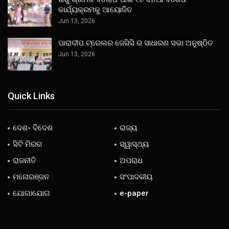
କାର୍ଯ୍ୟକ୍ରମକୁ ଆୟୋଜିତ
Jun 13, 2026
ପାରାଦୀପ ଟ୍ରେଲର ଜେସିସି ର ସାଧାରଣ ସଭା ଅନୁଷ୍ଠିତ
Jun 13, 2026
Quick Links
ଦେଶ- ବିଦେଶ
ରାଜ୍ୟ
ସିଟି ମିରର
ସ୍ୱାସ୍ଥ୍ୟ
ରାଜନୀତି
ଅପରାଧ
ମନୋରଞ୍ଜନ
ସଂପାଦକୀୟ
ଯୋଗାଯୋଗ
e-paper