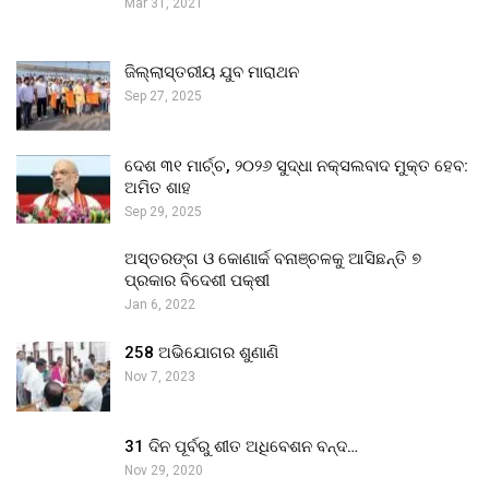
Mar 31, 2021
ଜିଲ୍ଲାସ୍ତରୀୟ ଯୁବ ମାରାଥନ
Sep 27, 2025
ଦେଶ ୩୧ ମାର୍ଚ୍ଚ, ୨୦୨୬ ସୁଦ୍ଧା ନକ୍ସଲବାଦ ମୁକ୍ତ ହେବ:
ଅମିତ ଶାହ
Sep 29, 2025
ଅସ୍ତରଙ୍ଗ ଓ କୋଣାର୍କ ବନାଞ୍ଚଳକୁ ଆସିଛନ୍ତି ୭
ପ୍ରକାର ବିଦେଶୀ ପକ୍ଷୀ
Jan 6, 2022
258 ଅଭିଯୋଗର ଶୁଣାଣି
Nov 7, 2023
31 ଦିନ ପୂର୍ବରୁ ଶୀତ ଅଧିବେଶନ ବନ୍ଦ…
Nov 29, 2020