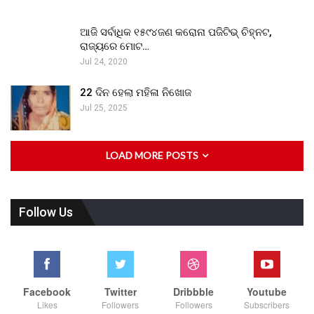
ଆଜି ସର୍ବାଧିକ ୧୫୯୪ଜଣ କରୋନା ପଜିଟିଭ୍ ଚିହ୍ନଟ,
ରାଜ୍ୟରେ ମୋଟ…
Jul 24, 2020
22 ଦିନ ହେଲା ମହିଳା ନିଖୋଜ
Jul 25, 2025
LOAD MORE POSTS
Follow Us
Facebook
Twitter
Dribbble
Youtube
Likes
Followers
Followers
Subscribers