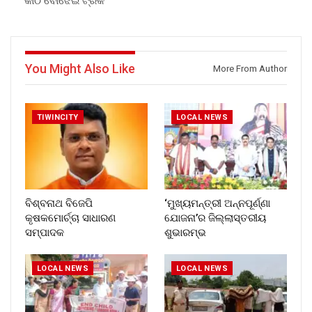
କାଠ ବୋଝେଇ ଟ୍ରକ
You Might Also Like
More From Author
TIWINCITY
LOCAL NEWS
ବିଶ୍ବନାଥ ବିଜେପି
‘ମୁଖ୍ୟମନ୍ତ୍ରୀ ଅନ୍ନପୂର୍ଣ୍ଣା
କୃଷକମୋର୍ଚ୍ଚା ସାଧାରଣ
ଯୋଜନା’ର ଜିଲ୍ଲାସ୍ତରୀୟ
ସମ୍ପାଦକ
ଶୁଭାରମ୍ଭ
LOCAL NEWS
LOCAL NEWS