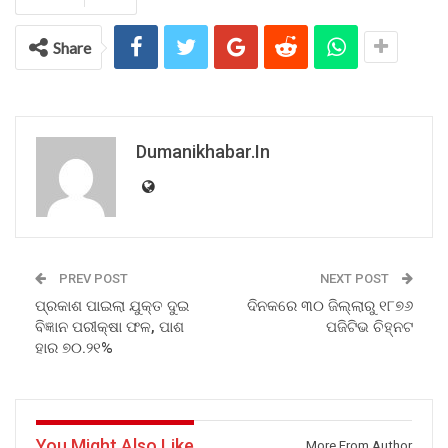
Share
Dumanikhabar.in
PREV POST
NEXT POST
ପ୍ରକାଶ ପାଇଲା ଯୁକ୍ତ ଦୁଇ
ଦିନକରେ ୩୦ ଜିଲ୍ଲାରୁ ୧୮୭୬
ବିଜ୍ଞାନ ପରୀକ୍ଷା ଫଳ, ପାଶ
ପଜିଟିଭ ଚିହ୍ନଟ
ହାର ୭୦.୨୧%
You Might Also Like
More From Author