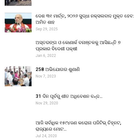
ଦେଶ ୩୧ ମାର୍ଚ୍ଚ, ୨୦୨୬ ସୁଦ୍ଧା ନକ୍ସଲବାଦ ମୁକ୍ତ ହେବ:
ଅମିତ ଶାହ
Sep 29, 2025
ଅସ୍ତରଙ୍ଗ ଓ କୋଣାର୍କ ବନାଞ୍ଚଳକୁ ଆସିଛନ୍ତି ୭
ପ୍ରକାର ବିଦେଶୀ ପକ୍ଷୀ
Jan 6, 2022
258 ଅଭିଯୋଗର ଶୁଣାଣି
Nov 7, 2023
31 ଦିନ ପୂର୍ବରୁ ଶୀତ ଅଧିବେଶନ ବନ୍ଦ…
Nov 29, 2020
ଆଜି ସର୍ବାଧିକ ୧୫୯୪ଜଣ କରୋନା ପଜିଟିଭ୍ ଚିହ୍ନଟ,
ରାଜ୍ୟରେ ମୋଟ…
Jul 24, 2020