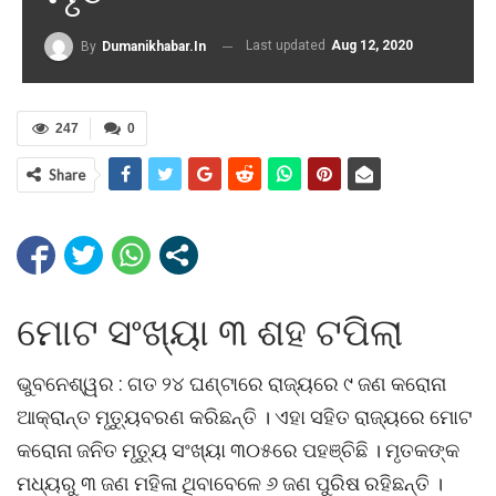
Last updated
Aug 12, 2020
By
Dumanikhabar.in
247
0
Share
ମୋଟ ସଂଖ୍ୟା ୩ ଶହ ଟପିଲା
ଭୁବନେଶ୍ୱର : ଗତ ୨୪ ଘଣ୍ଟାରେ ରାଜ୍ୟରେ ୯ ଜଣ କରୋନା
ଆକ୍ରାନ୍ତ ମୃତ୍ୟୁବରଣ କରିଛନ୍ତି । ଏହା ସହିତ ରାଜ୍ୟରେ ମୋଟ
କରୋନା ଜନିତ ମୃତ୍ୟୁ ସଂଖ୍ୟା ୩୦୫ରେ ପହଞ୍ଚିଛି । ମୃତକଙ୍କ
ମଧ୍ୟରୁ ୩ ଜଣ ମହିଳା ଥିବାବେଳେ ୬ ଜଣ ପୁରିଷ ରହିଛନ୍ତି ।