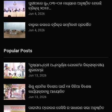
ପୁରୀଠାରେ ଜୁନ୍ ୦୩–୦୫ ମଧ୍ୟରେ ଅନୁଷ୍ଠିତ ହେଉଛି
ବ୍ରିକ୍ସ୍ ୨୦୨୬…
Jun 4, 2026
ବାଲୁକା କଳାରେ ବ୍ରିକ୍ସ ସମ୍ମିଳନୀ ପ୍ରଦର୍ଶିତ
Jun 4, 2026
Popular Posts
‘ମୁଖ୍ୟମନ୍ତ୍ରୀ ଅନ୍ନପୂର୍ଣ୍ଣା ଯୋଜନା’ର ଜିଲ୍ଲାସ୍ତରୀୟ
ଶୁଭାରମ୍ଭ
Jun 13, 2026
ଶିଶୁ ଶ୍ରମିକ ବିଲୋପ ପାଇଁ ୧୫ ଦିନିଆ ବିଶେଷ
କାର୍ଯ୍ୟକ୍ରମକୁ ଆୟୋଜିତ
Jun 13, 2026
ପାରାଦୀପ ଟ୍ରେଲର ଜେସିସି ର ସାଧାରଣ ସଭା ଅନୁଷ୍ଠିତ