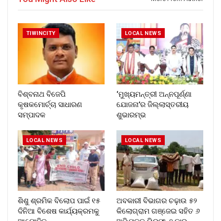
TIWINCITY
LOCAL NEWS
ବିଶ୍ବନାଥ ବିଜେପି
‘ମୁଖ୍ୟମନ୍ତ୍ରୀ ଅନ୍ନପୂର୍ଣ୍ଣା
କୃଷକମୋର୍ଚ୍ଚା ସାଧାରଣ
ଯୋଜନା’ର ଜିଲ୍ଲାସ୍ତରୀୟ
ସମ୍ପାଦକ
ଶୁଭାରମ୍ଭ
LOCAL NEWS
LOCAL NEWS
ଶିଶୁ ଶ୍ରମିକ ବିଲୋପ ପାଇଁ ୧୫
ଅବକାରୀ ବିଭାଗର ଚଢ଼ାଉ ୫୨
ଦିନିଆ ବିଶେଷ କାର୍ଯ୍ୟକ୍ରମକୁ
କିଲୋଗ୍ରାମ ଗଞ୍ଜେଇ ସହିତ ୬