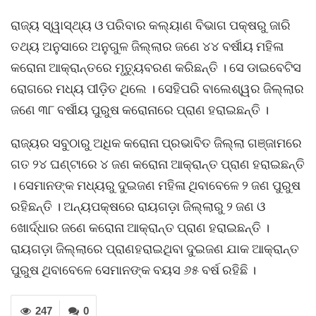
ରାଜ୍ୟ ସ୍ୱାସ୍ଥ୍ୟ ଓ ପରିବାର କଲ୍ୟାଣ ବିଭାଗ ପକ୍ଷରୁ ଜାରି
ତଥ୍ୟ ଅନୁସାରେ ଅନୁଗୁଳ ଜିଲ୍ଲାର ଜଣେ ୪୪ ବର୍ଷୀୟ ମହିଳା
କରୋନା ଆକ୍ରାନ୍ତରେ ମୃତ୍ୟୁବରଣ କରିଛନ୍ତି । ସେ ଡାଇବେଟିସ
ରୋଗରେ ମଧ୍ୟ ପୀଡ଼ିତ ଥିଲେ । ସେହିପରି ବାଲେଶ୍ୱର ଜିଲ୍ଲାର
ଜଣେ ୩୮ ବର୍ଷୀୟ ପୁରୁଷ କରୋନାରେ ପ୍ରାଣ ହରାଇଛନ୍ତି ।
ରାଜ୍ୟର ସବୁଠାରୁ ଅଧିକ କରୋନା ପ୍ରଭାବିତ ଜିଲ୍ଲା ଗଞ୍ଜାମରେ
ଗତ ୨୪ ଘଣ୍ଟାରେ ୪ ଜଣ କରୋନା ଆକ୍ରାନ୍ତ ପ୍ରାଣ ହରାଇଛନ୍ତି
। ସେମାନଙ୍କ ମଧ୍ୟରୁ ଦୁଇଜଣ ମହିଳା ଥିବାବେଳେ ୨ ଜଣ ପୁରୁଷ
ରହିଛନ୍ତି । ଅନ୍ୟପକ୍ଷରେ ରାୟଗଡ଼ା ଜିଲ୍ଲାରୁ ୨ ଜଣ ଓ
ଖୋର୍ଦ୍ଧାର ଜଣେ କରୋନା ଆକ୍ରାନ୍ତ ପ୍ରାଣ ହରାଇଛନ୍ତି ।
ରାୟଗଡ଼ା ଜିଲ୍ଲାରେ ପ୍ରାଣହରାଇଥିବା ଦୁଇଜଣ ଯାକ ଆକ୍ରାନ୍ତ
ପୁରୁଷ ଥିବାବେଳେ ସେମାନଙ୍କ ବୟସ ୬୫ ବର୍ଷ ରହିଛି ।
247
0