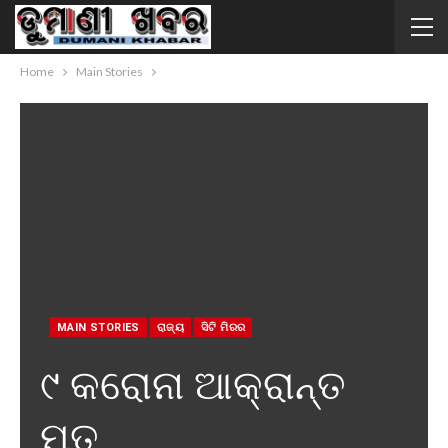
Home
Main Stories
MAIN STORIES
ରାଜ୍ୟ
ସିଟି ମିରର
୯ କରୋନା ଆକ୍ରାନ୍ତ
ମୃତ