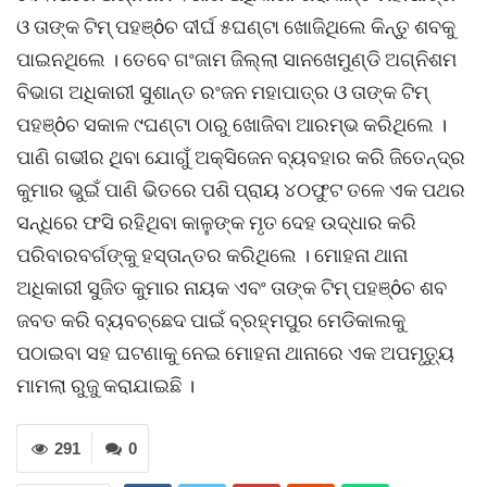
ଓ ତାଙ୍କ ଟିମ୍ ପହଞ୍ôଚ ଦୀର୍ଘ ୫ଘଣ୍ଟା ଖୋଜିଥିଲେ କିନ୍ତୁ ଶବକୁ
ପାଇନଥିଲେ । ତେବେ ଗଂଜାମ ଜିଲ୍ଲା ସାନଖେମୁଣ୍ଡି ଅଗ୍ନିଶମ
ବିଭାଗ ଅଧିକାରୀ ସୁଶାନ୍ତ ରଂଜନ ମହାପାତ୍ର ଓ ତାଙ୍କ ଟିମ୍
ପହଞ୍ôଚ ସକାଳ ୯ଘଣ୍ଟା ଠାରୁ ଖୋଜିବା ଆରମ୍ଭ କରିଥିଲେ ।
ପାଣି ଗଭୀର ଥିବା ଯୋଗୁଁ ଅକ୍ସିଜେନ ବ୍ୟବହାର କରି ଜିତେନ୍ଦ୍ର
କୁମାର ଭୁଇଁ ପାଣି ଭିତରେ ପଶି ପ୍ରାୟ ୪୦ଫୁଟ ତଳେ ଏକ ପଥର
ସନ୍ଧିରେ ଫସି ରହିଥିବା କାଳୁଙ୍କ ମୃତ ଦେହ ଉଦ୍ଧାର କରି
ପରିବାରବର୍ଗଙ୍କୁ ହସ୍ତାନ୍ତର କରିଥିଲେ । ମୋହନା ଥାନା
ଅଧିକାରୀ ସୁଜିତ କୁମାର ନାୟକ ଏବଂ ତାଙ୍କ ଟିମ୍ ପହଞ୍ôଚ ଶବ
ଜବତ କରି ବ୍ୟବଚ୍ଛେଦ ପାଇଁ ବ୍ରହ୍ମପୁର ମେଡିକାଲକୁ
ପଠାଇବା ସହ ଘଟଣାକୁ ନେଇ ମୋହନା ଥାନାରେ ଏକ ଅପମୃତ୍ୟୁ
ମାମଲା ରୁଜୁ କରାଯାଇଛି ।
291
0