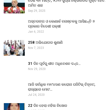
ଦେଶ ୩୧ ମାର୍ଚ୍ଚ, ୨୦୨୬ ସୁଦ୍ଧା ନକ୍ସଲବାଦ ମୁକ୍ତ ହେବ:
ଅମିତ ଶାହ
Sep 29, 2025
ଅସ୍ତରଙ୍ଗ ଓ କୋଣାର୍କ ବନାଞ୍ଚଳକୁ ଆସିଛନ୍ତି ୭
ପ୍ରକାର ବିଦେଶୀ ପକ୍ଷୀ
Jan 6, 2022
258 ଅଭିଯୋଗର ଶୁଣାଣି
Nov 7, 2023
31 ଦିନ ପୂର୍ବରୁ ଶୀତ ଅଧିବେଶନ ବନ୍ଦ…
Nov 29, 2020
ଆଜି ସର୍ବାଧିକ ୧୫୯୪ଜଣ କରୋନା ପଜିଟିଭ୍ ଚିହ୍ନଟ,
ରାଜ୍ୟରେ ମୋଟ…
Jul 24, 2020
22 ଦିନ ହେଲା ମହିଳା ନିଖୋଜ