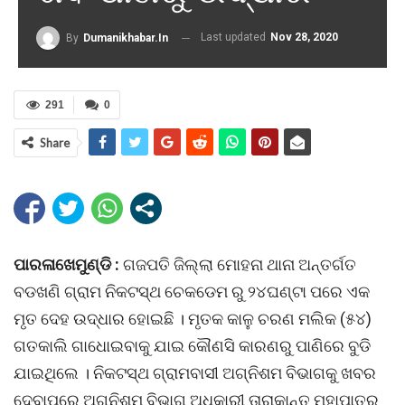
Last updated
Nov 28, 2020
By
Dumanikhabar.in
291
0
Share
ପାରଳାଖେମୁଣ୍ଡି :
ଗଜପତି ଜିଲ୍ଲା ମୋହନା ଥାନା ଅନ୍ତର୍ଗତ
ବଡଖଣି ଗ୍ରାମ ନିକଟସ୍ଥ ଚେକଡେମ ରୁ ୨୪ଘଣ୍ଟା ପରେ ଏକ
ମୃତ ଦେହ ଉଦ୍ଧାର ହୋଇଛି । ମୃତକ କାଳୁ ଚରଣ ମଲିକ (୫୪)
ଗତକାଲି ଗାଧୋଇବାକୁ ଯାଇ କୌଣସି କାରଣରୁ ପାଣିରେ ବୁଡି
ଯାଇଥିଲେ । ନିକଟସ୍ଥ ଗ୍ରାମବାସୀ ଅଗ୍ନିଶମ ବିଭାଗକୁ ଖବର
ଦେବାପରେ ଅଗ୍ନିଶମ ବିଭାଗ ଅଧିକାରୀ ତାରାକାନ୍ତ ମହାପାତ୍ର