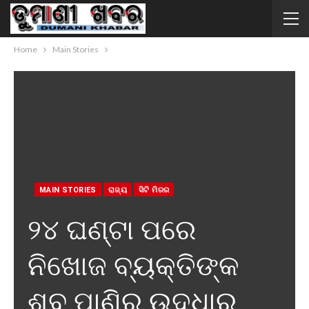
Home
Main Stories
MAIN STORIES
ରାଜ୍ୟ
ସିଟି ମିରର
୨୪ ଘଣ୍ଟା ପରେ
ନିଖୋଜ ବ୍ୟକ୍ତିଙ୍କ
ଶବ ପାଣିରୁ ଉଦ୍ଧାର