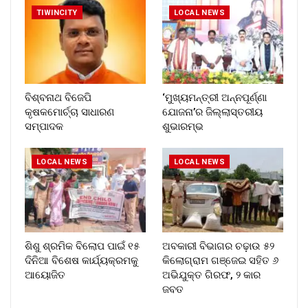
TIWINCITY
LOCAL NEWS
ବିଶ୍ବନାଥ ବିଜେପି
‘ମୁଖ୍ୟମନ୍ତ୍ରୀ ଅନ୍ନପୂର୍ଣ୍ଣା
କୃଷକମୋର୍ଚ୍ଚା ସାଧାରଣ
ଯୋଜନା’ର ଜିଲ୍ଲାସ୍ତରୀୟ
ସମ୍ପାଦକ
ଶୁଭାରମ୍ଭ
LOCAL NEWS
LOCAL NEWS
ଶିଶୁ ଶ୍ରମିକ ବିଲୋପ ପାଇଁ ୧୫
ଅବକାରୀ ବିଭାଗର ଚଢ଼ାଉ ୫୨
ଦିନିଆ ବିଶେଷ କାର୍ଯ୍ୟକ୍ରମକୁ
କିଲୋଗ୍ରାମ ଗଞ୍ଜେଇ ସହିତ ୬
ଆୟୋଜିତ
ଅଭିଯୁକ୍ତ ଗିରଫ, ୨ କାର
ଜବତ