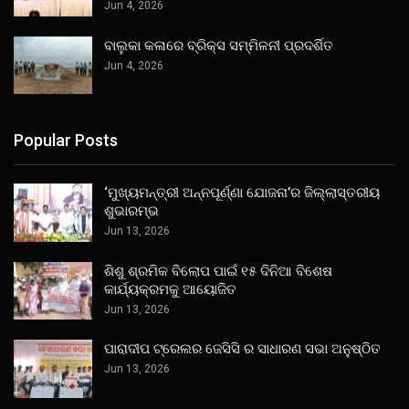
Jun 4, 2026
ବାଲୁକା କଳାରେ ବ୍ରିକ୍ସ ସମ୍ମିଳନୀ ପ୍ରଦର୍ଶିତ
Jun 4, 2026
Popular Posts
‘ମୁଖ୍ୟମନ୍ତ୍ରୀ ଅନ୍ନପୂର୍ଣ୍ଣା ଯୋଜନା’ର ଜିଲ୍ଲାସ୍ତରୀୟ
ଶୁଭାରମ୍ଭ
Jun 13, 2026
ଶିଶୁ ଶ୍ରମିକ ବିଲୋପ ପାଇଁ ୧୫ ଦିନିଆ ବିଶେଷ
କାର୍ଯ୍ୟକ୍ରମକୁ ଆୟୋଜିତ
Jun 13, 2026
ପାରାଦୀପ ଟ୍ରେଲର ଜେସିସି ର ସାଧାରଣ ସଭା ଅନୁଷ୍ଠିତ
Jun 13, 2026