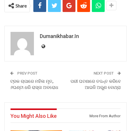
Share
Dumanikhabar.in
PREV POST
NEXT POST
ଟ୍ରକ ଚାପାରେ ମହିଳା ମୃତ,
ପରୀ ଘଟଣାରେ ତଦନ୍ତ କରିବେ
୬ଘଣ୍ଟା ଧରି ରାସ୍ତା ଅବରୋଧ
ଆଇଜି ଅରୁଣ ବୋଥ୍ରା
You Might Also Like
More From Author