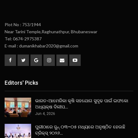
Plot No : 753/1944
Near Tarini Temple,Raghunathpur, Bhubaneswar
Tel: 0674-2975387
E-mail : dumanikhabar2020@gmail.com
Editors' Picks
ଭାରତ-ଆମେରିକା କୃଷି ସହଯୋଗ ସୁଦୃଢ ପାଇଁ ଇଫକୋ
ଅଧ୍ୟକ୍ଷ ଦିଲୀପ…
Jun 4, 2026
ପୁରୀଠାରେ ଜୁନ୍ ୦୩–୦୫ ମଧ୍ୟରେ ଅନୁଷ୍ଠିତ ହେଉଛି
ବ୍ରିକ୍ସ୍ ୨୦୨୬…