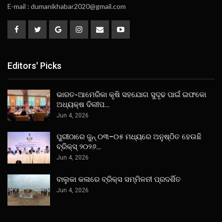
E-mail : dumanikhabar2020@gmail.com
Editors' Picks
ଭାରତ-ଆମେରିକା କୃଷି ସହଯୋଗ ସୁଦୃଢ ପାଇଁ ଇଫକୋ
ଅଧ୍ୟକ୍ଷ ଦିଲୀପ…
Jun 4, 2026
ପୁରୀଠାରେ ଜୁନ୍ ୦୩–୦୫ ମଧ୍ୟରେ ଅନୁଷ୍ଠିତ ହେଉଛି
ବ୍ରିକ୍ସ୍ ୨୦୨୬…
Jun 4, 2026
ବାଲୁକା କଳାରେ ବ୍ରିକ୍ସ ସମ୍ମିଳନୀ ପ୍ରଦର୍ଶିତ
Jun 4, 2026