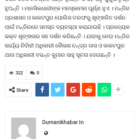
ହୁଅନ୍ତି । ମାନସିକଧାରୀଙ୍କ ମନସ୍କାମନା ପୂର୍ଣ୍ଣ ହୁଏ । ମନ୍ଦିର
ପ୍ରଶାସନ ଓ କାକଟପୁର ପୋଲିସ ତରଫରୁ ଶୃଙ୍ଖଳିତ ଦର୍ଶନ
ପାଇଁ ମନ୍ଦିରରେ ସମସ୍ତ ବ୍ୟବସ୍ଥା କରାଯାଇଛି । ପ୍ରତ୍ୟେକ
ଭକ୍ତ ଶୃଙ୍ଖଳାର ସହ ଦର୍ଶନ କରିଛନ୍ତି । ଯାହାକୁ ନେଇ ମନ୍ଦିର
କାର୍ଯ୍ୟ ନିର୍ବାହୀ ଅଧିକାରୀ କୈଳାଶ ଚନ୍ଦ୍ର ଦାସ ଓ କାକଟପୁର
ଥାନା ଅଧିକାରୀ ବସନ୍ତ କୁମାର ସାହୁ ସୂଚନା ଦେଇଛନ୍ତି ।
322
0
Share
Dumanikhabar.in