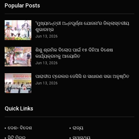
Popular Posts
‘ମୁଖ୍ୟମନ୍ତ୍ରୀ ଅନ୍ନପୂର୍ଣ୍ଣା ଯୋଜନା’ର ଜିଲ୍ଲାସ୍ତରୀୟ
ଶୁଭାରମ୍ଭ
Jun 13, 2026
ଶିଶୁ ଶ୍ରମିକ ବିଲୋପ ପାଇଁ ୧୫ ଦିନିଆ ବିଶେଷ
କାର୍ଯ୍ୟକ୍ରମକୁ ଆୟୋଜିତ
Jun 13, 2026
ପାରାଦୀପ ଟ୍ରେଲର ଜେସିସି ର ସାଧାରଣ ସଭା ଅନୁଷ୍ଠିତ
Jun 13, 2026
Quick Links
ଦେଶ- ବିଦେଶ
ରାଜ୍ୟ
ସିଟି ମିରର
ସ୍ୱାସ୍ଥ୍ୟ