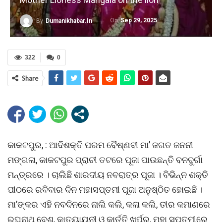
On
Sep 29, 2025
By
Dumanikhabar.in
322
0
Share
କାକଟପୁର, : ଆଦିଶକ୍ତି ପରମ ବୈଷ୍ଣବୀ ମା’ ଜଗତ ଜନନୀ
ମଙ୍ଗଳା, କାକଟପୁର ପ୍ରାଚୀ ତଟରେ ପୂଜା ପାଉଛନ୍ତି ବନଦୁର୍ଗା
ମନ୍ତ୍ରରେ । ଚାଲିଛି ଶାରଦୀୟ ନବରାତ୍ର ପୂଜା । ବିଭିନ୍ନ ଶକ୍ତି
ପୀଠରେ ରବିବାର ଦିନ ମହାସପ୍ତମୀ ପୂଜା ଅନୁଷ୍ଠିତ ହୋଇଛି ।
ମା’ଙ୍କର ଏହି ନବଦିନରେ ନାଲି କଲି, କଳା କଲି, ତୀର କମାଣରେ
ରଘୁନାଥ ବେଶ, କାତ୍ୟାୟନୀ ଓ କାର୍ତ୍ତି ଖର୍ପର, ମହା ସପ୍ତମୀରେ