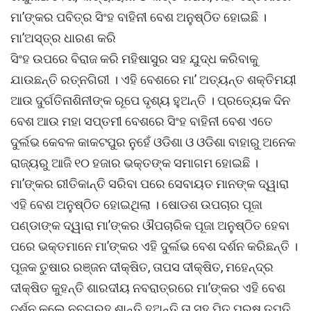
ମା’ଙ୍କର ପବିତ୍ର ସିଂହ ବାହିନୀ ବେଶ ଅନୁଷ୍ଠିତ ହୋଇଛି ।
ମା’ଅସ୍ତ୍ର ଧାରଣ କରି
ସିଂହ ଉପରେ ବିରାଜ କରି ମହିଷାସୁର ସହ ଯୁଦ୍ଧ କରିବାକୁ
ଯାଉଛନ୍ତି ରତ୍ନଗିରୀ । ଏହି ବେଶରେ ମା’ ଅତ୍ୟନ୍ତ ଶକ୍ତିମୟୀ
ଆଉ ଦୁର୍ଗତିନାଶିନୀଙ୍କ ରୂପେ ଦୃଶ୍ୟ ହୁଅନ୍ତି । ପ୍ରତ୍ୟେକ ଦିନ
ବେଶ ଆଉ ମହା ସପ୍ତମୀ ବେଶରେ ସିଂହ ବାହିନୀ ବେଶ ଏତେ
ଦୁର୍ଲଭ କେବଳ କାକଟପୁର ନୁହେଁ ଓଡିଶା ଓ ଓଡିଶା ବାହାରୁ ଅନେକ
ରାଜ୍ୟରୁ ଆଜି ୧୦ ହଜାର ଭକ୍ତଙ୍କ ସମାଗମ ହୋଇଛି ।
ମା’ଙ୍କର ରୀତିକାନ୍ତି ସରିବା ପରେ ସେବାୟତ ମାନଙ୍କ ଦ୍ୱାରା
ଏହି ବେଶ ଅନୁଷ୍ଠିତ ହୋଇଥିଲା । ଷୋଡଶ ଉପଚାର ପୂଜା
ପଣ୍ଡାଙ୍କ ଦ୍ୱାରା ମା’ଙ୍କର ଔପଚାରିକ ପୂଜା ଅନୁଷ୍ଠିତ ହେବା
ପରେ ଭକ୍ତମାନେ ମା’ଙ୍କର ଏହି ଦୁର୍ଲଭ ବେଶ ଦର୍ଶନ କରିଛନ୍ତି ।
ପୂଜକ ତୁଷାର ରଞ୍ଜନ ଦୀକ୍ଷିତ, ତାପସ ଦୀକ୍ଷିତ, ମହେନ୍ଦ୍ର
ଦୀକ୍ଷିତ କୁହନ୍ତି ଶାରଦୀୟ ନବରାତ୍ରରେ ମା’ଙ୍କର ଏହି ବେଶ
ଦର୍ଶନ କଲେ ନବଗ୍ରହ ଶାନ୍ତି ହୁଅନ୍ତି ତା ସହ ପିତୃ ପୁରୁଷ ତୃପ୍ତି