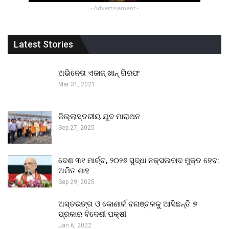
- Advertisement -
Latest Stories
ଅଭିନେତା ଏଜାଜ୍ ଖାନ୍ ଗିରଫ
Mar 31, 2021
ଜିଲ୍ଲାସ୍ତରୀୟ ଯୁବ ମାରାଥନ
Sep 27, 2025
ଦେଶ ୩୧ ମାର୍ଚ୍ଚ, ୨୦୨୬ ସୁଦ୍ଧା ନକ୍ସଲବାଦ ମୁକ୍ତ ହେବ:
ଅମିତ ଶାହ
Sep 29, 2025
ଅସ୍ତରଙ୍ଗ ଓ କୋଣାର୍କ ବନାଞ୍ଚଳକୁ ଆସିଛନ୍ତି ୭
ପ୍ରକାର ବିଦେଶୀ ପକ୍ଷୀ
Jan 6, 2022