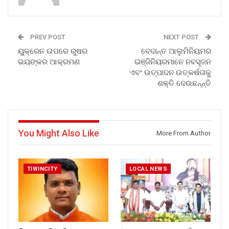
PREV POST
NEXT POST
ୟୁକ୍ରେନ ଉପରେ ରୁଷର
ବେଦାନ୍ତ ଆଲୁମିନିୟମର
ଭୟଙ୍କର ଆକ୍ରମଣ
ଇଞ୍ଜିନିୟରମାନେ ନବସୃଜନ
ଏବଂ ଉତ୍ପାଦନ ଉତ୍କର୍ଷତାକୁ
ଶକ୍ତି ଦେଉଛନ୍ନ୍ତି
You Might Also Like
More From Author
TIWINCITY
LOCAL NEWS