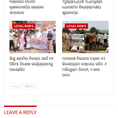
ବିଶ୍ବନାଥ ବିଜେପି
‘ମୁଖ୍ୟମନ୍ତ୍ରୀ ଅନ୍ନପୂର୍ଣ୍ଣା
କୃଷକମୋର୍ଚ୍ଚା ସାଧାରଣ
ଯୋଜନା’ର ଜିଲ୍ଲାସ୍ତରୀୟ
ସମ୍ପାଦକ
ଶୁଭାରମ୍ଭ
LOCAL NEWS
LOCAL NEWS
ଶିଶୁ ଶ୍ରମିକ ବିଲୋପ ପାଇଁ ୧୫
ଅବକାରୀ ବିଭାଗର ଚଢ଼ାଉ ୫୨
ଦିନିଆ ବିଶେଷ କାର୍ଯ୍ୟକ୍ରମକୁ
କିଲୋଗ୍ରାମ ଗଞ୍ଜେଇ ସହିତ ୬
ଆୟୋଜିତ
ଅଭିଯୁକ୍ତ ଗିରଫ, ୨ କାର
ଜବତ
PREV
NEXT
LEAVE A REPLY