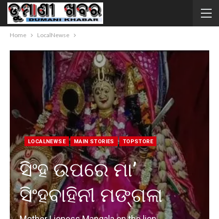
Home
LocalNewse
LOCALNEWSE
MAIN STORIES
TOPSTORE
ସିଂହ ଉପରେ ମା’
ସିଂହବାହିନୀ ମଙ୍ଗଳା
Mother Lioness Mangala on the lion