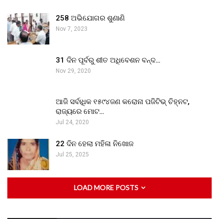
258 ଅଭିଯୋଗର ଶୁଣାଣି
Nov 7, 2023
31 ଦିନ ପୂର୍ବରୁ ଶୀତ ଅଧିବେଶନ ବନ୍ଦ…
Nov 29, 2020
ଆଜି ସର୍ବାଧିକ ୧୫୯୪ଜଣ କରୋନା ପଜିଟିଭ୍ ଚିହ୍ନଟ,
ରାଜ୍ୟରେ ମୋଟ…
Jul 24, 2020
22 ଦିନ ହେଲା ମହିଳା ନିଖୋଜ
Jul 25, 2025
LOAD MORE POSTS