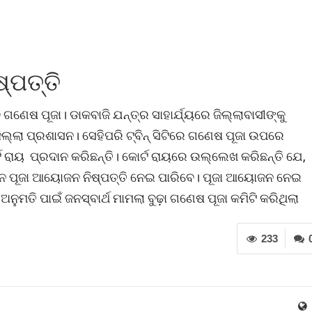
୍ପତ୍ତି
ବ ଗଣେଷ ପୂଜା। ଡାକବାଜି ଯନ୍ତ୍ର ସାହାର୍ଯ୍ୟରେ ଜିଲ୍ଲାବାସୀଙ୍କୁ
ିଲ୍ଲା ପ୍ରଶାସନ। ସେହିପରି ଟ୍ବିନ୍ ସିଟିରେ ଗଣେଷ ପୂଜା ଉପରେ
 ରାୟ ପ୍ରଦାନ କରିଛନ୍ତି। କୋର୍ଟ ରାୟରେ ଉଲ୍ଲେଖ କରିଛନ୍ତି ଯେ,
ରଶାସନ ପୂଜା ଆୟୋଜନ ନିଷ୍ପତ୍ତି ନେଇ ପାରିବେ। ପୂଜା ଆୟୋଜନ ନେଇ
ତି ପାଇଁ ଜନସ୍ବାର୍ଥ ମାମଲା ବୁଢ଼ା ଗଣେଷ ପୂଜା କମିଟି କରିଥିଲା
233