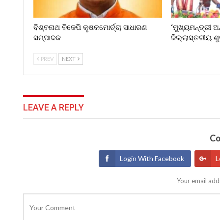
ବିଶ୍ବନାଥ ବିଜେପି କୃଷକମୋର୍ଚ୍ଚା ସାଧାରଣ
‘ମୁଖ୍ୟମନ୍ତ୍ରୀ ଅ
ସମ୍ପାଦକ
ଜିଲ୍ଲାସ୍ତରୀୟ ଶ
PREV
NEXT
LEAVE A REPLY
Co
Login With Facebook
L
Your email addr