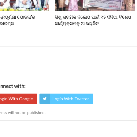
ନ୍ନପୂର୍ଣ୍ଣା ଯୋଜନା’ର
ଶିଶୁ ଶ୍ରମିକ ବିଲୋପ ପାଇଁ ୧୫ ଦିନିଆ ବିଶେଷ
ୁଭାରମ୍ଭ
କାର୍ଯ୍ୟକ୍ରମକୁ ଆୟୋଜିତ
nnect with:
ogin With Google
Login With Twitter
ess will not be published.