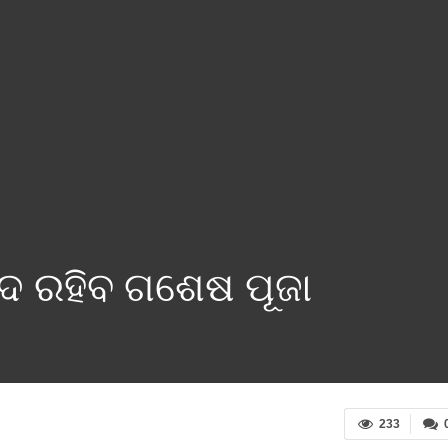
୍ଦ ରହିବ ଗଶେଷ ପୂଜା
233