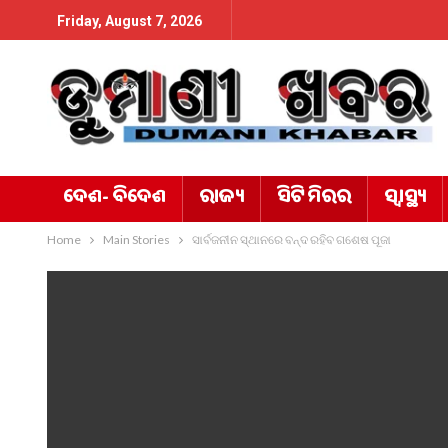
Friday, August 7, 2026
ଦେଶ- ବିଦେଶ
ରାଜ୍ୟ
ସିଟି ମିରର
ସ୍ୱାସ୍ଥ୍ୟ
Home
Main Stories
ସାର୍ବଜନୀନ ସ୍ଥାନରେ ବନ୍ଦ ରହିବ ଗଶେଷ ପୂଜା