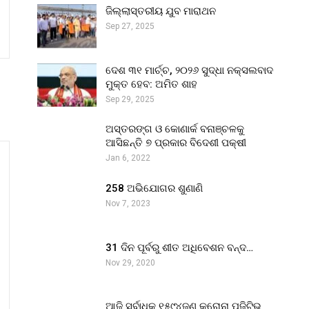
ଜିଲ୍ଲାସ୍ତରୀୟ ଯୁବ ମାରାଥନ
Sep 27, 2025
ଦେଶ ୩୧ ମାର୍ଚ୍ଚ, ୨୦୨୬ ସୁଦ୍ଧା ନକ୍ସଲବାଦ
ମୁକ୍ତ ହେବ: ଅମିତ ଶାହ
Sep 29, 2025
ଅସ୍ତରଙ୍ଗ ଓ କୋଣାର୍କ ବନାଞ୍ଚଳକୁ
ଆସିଛନ୍ତି ୭ ପ୍ରକାର ବିଦେଶୀ ପକ୍ଷୀ
Jan 6, 2022
258 ଅଭିଯୋଗର ଶୁଣାଣି
Nov 7, 2023
31 ଦିନ ପୂର୍ବରୁ ଶୀତ ଅଧିବେଶନ ବନ୍ଦ…
Nov 29, 2020
ଆଜି ସର୍ବାଧିକ ୧୫୯୪ଜଣ କରୋନା ପଜିଟିଭ୍