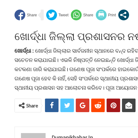
ଖୋର୍ଦ୍ଧା ଜିଲ୍ଲା ପ୍ରଶାସନର ନଷ
ଖୋର୍ଦ୍ଧା :
ଖୋର୍ଦ୍ଧା ଜିଲ୍ଲାର ସାର୍ବଜନୀନ ସ୍ଥାନରେ ବନ୍ଦ ରହି
ସଚେତନ କରାଯାଇଛି। ଏଭଳି ନିଷ୍ପତ୍ତି ନେଇଛନ୍ତି ଖୋର୍ଦ୍ଧା ଜ
କଟକଣା ଜାରି କରାଯାଇଛି। ଗଣେଷ ପୂଜା ସଂପର୍କରେ ହାଇକୋର୍ଟ
ଗଣେଷ ପୂଜା ହେବ କି ନାହିଁ, ସେହି ସଂପର୍କରେ ସ୍ଥାନୀୟ ପ୍
ସ୍ଥାନୀୟ ପ୍ରଶାସନ ସହ ଆଲୋଚନା କରିବେ। ପୂଜା ଆୟୋଜନ ଅନୁମ
Share
Dumanikhabar.in