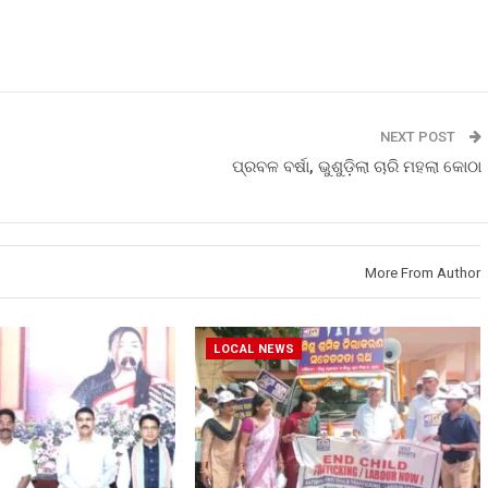
NEXT POST
ପ୍ରବଳ ବର୍ଷା, ଭୁଶୁଡ଼ିଲା ଚାରି ମହଲା କୋଠା
More From Author
LOCAL NEWS