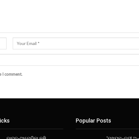
me I comment.
icks
Popular Posts
ଭାରତ-ଆମେରିକା କୃଷି
‘ମୁଖ୍ୟମନ୍ତ୍ରୀ ଅନ୍