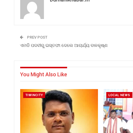
PREV POST
ଏମଡି ପଦବୀରୁ ଇସ୍ତଫା ଦେଲେ ଆଚାର୍ଯ୍ୟ ବାଳକୃଷ୍ଣ
You Might Also Like
TIWINCITY
LOCAL NEWS