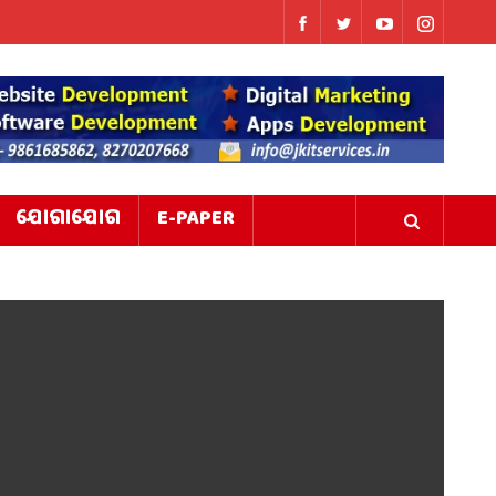
ଯୋଗାଯୋଗ
E-PAPER