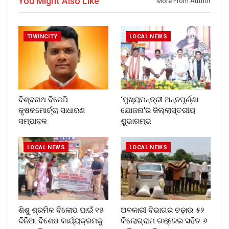
You Might Also Like
More From Author
TIWINCITY
LOCAL NEWS
ବିଶ୍ବନାଥ ବିଜେପି
‘ମୁଖ୍ୟମନ୍ତ୍ରୀ ଅନ୍ନପୂର୍ଣ୍ଣା
କୃଷକମୋର୍ଚ୍ଚା ସାଧାରଣ
ଯୋଜନା’ର ଜିଲ୍ଲାସ୍ତରୀୟ
ସମ୍ପାଦକ
ଶୁଭାରମ୍ଭ
LOCAL NEWS
LOCAL NEWS
ଶିଶୁ ଶ୍ରମିକ ବିଲୋପ ପାଇଁ ୧୫
ଅବକାରୀ ବିଭାଗର ଚଢ଼ାଉ ୫୨
ଦିନିଆ ବିଶେଷ କାର୍ଯ୍ୟକ୍ରମକୁ
କିଲୋଗ୍ରାମ ଗଞ୍ଜେଇ ସହିତ ୬