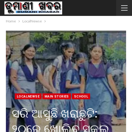
Home
LocalNewse
LOCALNEWSE
MAIN STORIES
SCHOOL
ସରି ଆସୁଛି ଖରାଛୁଟି:
୨୦ରେ ଖୋଲିବ ସ୍କୁଲ