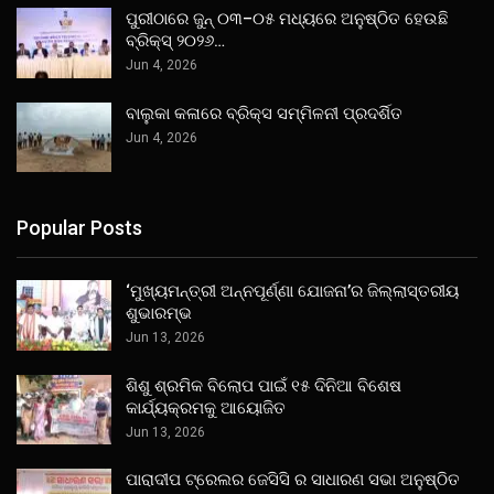
ପୁରୀଠାରେ ଜୁନ୍ ୦୩–୦୫ ମଧ୍ୟରେ ଅନୁଷ୍ଠିତ ହେଉଛି
ବ୍ରିକ୍ସ୍ ୨୦୨୬…
Jun 4, 2026
ବାଲୁକା କଳାରେ ବ୍ରିକ୍ସ ସମ୍ମିଳନୀ ପ୍ରଦର୍ଶିତ
Jun 4, 2026
Popular Posts
‘ମୁଖ୍ୟମନ୍ତ୍ରୀ ଅନ୍ନପୂର୍ଣ୍ଣା ଯୋଜନା’ର ଜିଲ୍ଲାସ୍ତରୀୟ
ଶୁଭାରମ୍ଭ
Jun 13, 2026
ଶିଶୁ ଶ୍ରମିକ ବିଲୋପ ପାଇଁ ୧୫ ଦିନିଆ ବିଶେଷ
କାର୍ଯ୍ୟକ୍ରମକୁ ଆୟୋଜିତ
Jun 13, 2026
ପାରାଦୀପ ଟ୍ରେଲର ଜେସିସି ର ସାଧାରଣ ସଭା ଅନୁଷ୍ଠିତ