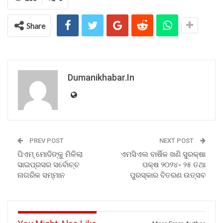
Share
Dumanikhabar.in
PREV POST
NEXT POST
ପିଏମ୍ ମୋଦିଙ୍କୁ ମିଳିଲା
ଏମସିଏଲ ବାର୍ଷିକ ଖଣି ସୁରକ୍ଷା
ସାଇପ୍ରସର ସର୍ବୋଚ୍ଚ
ପକ୍ଷ ୨୦୨୪- ୨୫ ତଥା
ନାଗରିକ ସମ୍ମାନ
ପୁରସ୍କାର ବିତରଣ ଉତ୍ସବ