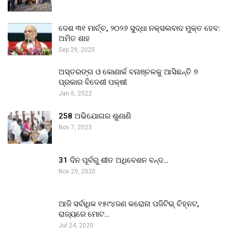
ଦେଶ ୩୧ ମାର୍ଚ୍ଚ, ୨୦୨୬ ସୁଦ୍ଧା ନକ୍ସଲବାଦ ମୁକ୍ତ ହେବ:
ଅମିତ ଶାହ
Sep 29, 2025
ଅସ୍ତରଙ୍ଗ ଓ କୋଣାର୍କ ବନାଞ୍ଚଳକୁ ଆସିଛନ୍ତି ୭
ପ୍ରକାର ବିଦେଶୀ ପକ୍ଷୀ
Jan 6, 2022
258 ଅଭିଯୋଗର ଶୁଣାଣି
Nov 7, 2023
31 ଦିନ ପୂର୍ବରୁ ଶୀତ ଅଧିବେଶନ ବନ୍ଦ…
Nov 29, 2020
ଆଜି ସର୍ବାଧିକ ୧୫୯୪ଜଣ କରୋନା ପଜିଟିଭ୍ ଚିହ୍ନଟ,
ରାଜ୍ୟରେ ମୋଟ…
Jul 24, 2020