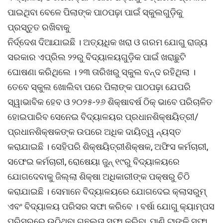
ପାଇଥିବା ବେଳେ ପିଲାଙ୍କ ପାଠପଢ଼ା ପାଇଁ ସ୍କୁଲଗୁଡ଼ିକୁ
ପ୍ରସ୍ତୁତ ରଖିବାକୁ
ନିର୍ଦ୍ଦେଶ ଦିଆଯାଇଛି । ଅତ୍ୟଧିକ ଖରା ଓ ଗରମ ଯୋଗୁ ରାଜ୍ୟ
ସରକାର ଏପ୍ରିଲ ୨୨ରୁ ବିଦ୍ୟାଳୟଗୁଡ଼ିକ ପାଇଁ ଖରାଛୁଟି
ଘୋଷଣା କରିଥିଲେ । ୨୩ ତାରିଖରୁ ସ୍କୁଲ ବନ୍ଦ ରହିଥିଲା ।
ତେବେ ସ୍କୁଲ ଖୋଲିବା ପରେ ପିଲାଙ୍କ ପାଠପଢ଼ା ଯେପରି
ସ୍ୱାଭାବିକ ହେବ ଓ ୨୦୨୫-୨୬ ଶିକ୍ଷାବର୍ଷ ଠିକ୍‌ ଭାବେ ପରିଚାଳିତ
ହୋଇପାରିବ ସେନେଇ ବିଦ୍ୟାଳୟର ପ୍ରଧାନଶିକ୍ଷୟିତ୍ରୀ/
ପ୍ରଧାନଶିକ୍ଷକଙ୍କ ଉପରେ ଅଧିକ ଦାୟିତ୍ୱ ନ୍ୟସ୍ତ
କରାଯାଇଛି । ସେହିପରି ଶିକ୍ଷୟିତ୍ରୀଶିକ୍ଷକ, ଅଫିସ କର୍ମଚାରୀ,
ସଫେଇ କର୍ମଚାରୀ, ରୋଷେୟା ଜୁନ୍ ୧୯ରୁ ବିଦ୍ୟାଳୟରେ
ଯୋଗଦେବାକୁ ଜିଲ୍ଲା ଶିକ୍ଷା ଅଧିକାରୀଙ୍କ ପକ୍ଷରୁ ଚିଠି
କରାଯାଇଛି । ସେମାନେ ବିଦ୍ୟାଳୟରେ ଯୋଗଦେଇ କ୍ଲାସରୁମ୍
ଏବଂ ବିଦ୍ୟାଳୟ ପରିସର ସଫା କରିବେ । ବର୍ଷା ଯୋଗୁ କ୍ୟାମ୍ପସ
ପରିସରରେ ଉଠିଥିବା ଗଛଲତା ସଫା କରିବା, ପାଣି ଟାଙ୍କି ସଫା