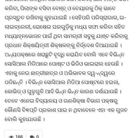
କରିବା, ପିଲାଙ୍କ ବସିବା ବେଞ୍ଚ୍ ଓ ଚେୟାରକୁ ଠିକ୍ ଭାବେ
ପ୍ରସ୍ତୁତ ରଖିବାକୁ କୁହାଯାଇଛି । ସେହିପରି ପରିସ୍ରାଗାର, ଇ-
ଲାଇବ୍ରେରୀ, ରୋଷେଇ ଘରଗୁଡ଼ିକୁ ମଧ୍ୟ ସଫା କରିବା ସହିତ
ମଧ୍ୟାହ୍ନଭୋଜନ ପାଇଁ ଥିବା ସାମଗ୍ରୀ ସବୁକୁ ଯାଞ୍ଚ କରିବାକୁ
ପ୍ରଧାନ ଶିକ୍ଷୟିତ୍ରୀ ଶିକ୍ଷକଙ୍କୁ ନିର୍ଦ୍ଦେଶ ଦିଆଯାଇଛି ।
ଅନ୍ୟପକ୍ଷରେ ଖରାଛୁଟି ବୃଦ୍ଧି କରାଯିବ ବୋଲି ଏବେ ବିଭିନ୍ନ
ସୋସିଆଲ ମିଡିଆରେ ପୋଷ୍ଟ ଓ ଭିଡିଓ ଭାଇରାଲ ହେଉଛି ।
ଏହାକୁ ନେଇ ଛାତ୍ରୀଛାତ୍ର ଓ ଅଭିଭାବକ ଦ୍ୱ-ନ୍ଦ୍ୱରେ
ପଡିଛନ୍ତି । ବିଭିନ୍ନ ସୋସିଆଲ ମିଡିଆ ପୋଷ୍ଟରେ ହଇଜା,
କୋଭିଡ୍ ଓ ଗୁଳୁଗୁଳି ଆଦି ଭିନ୍ନ ଭିନ୍ନ କାରଣ ଦର୍ଶାଯାଉଛି ।
ତେବେ ଏନେଇ ବିଦ୍ୟାଳୟ ଓ ଗଣଶିକ୍ଷା ବିଭାଗ ପକ୍ଷରୁ
କୌଣସି ବିଜ୍ଞପ୍ତି ପ୍ରକାଶ ପାଇ ନ ଥିବାବେଳେ ଏହା ଏକ ଗୁଜବ
ବୋଲି କୁହାଯାଉଛି ।
166
0