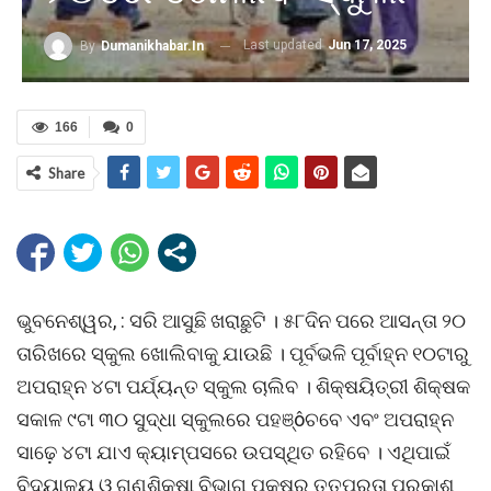
Last updated
Jun 17, 2025
By
Dumanikhabar.in
166
0
Share
ଭୁବନେଶ୍ୱର, : ସରି ଆସୁଛି ଖରାଛୁଟି । ୫୮ଦିନ ପରେ ଆସନ୍ତା ୨୦
ତାରିଖରେ ସ୍କୁଲ ଖୋଲିବାକୁ ଯାଉଛି । ପୂର୍ବଭଳି ପୂର୍ବାହ୍ନ ୧୦ଟାରୁ
ଅପରାହ୍ନ ୪ଟା ପର୍ଯ୍ୟନ୍ତ ସ୍କୁଲ ଚାଲିବ । ଶିକ୍ଷୟିତ୍ରୀ ଶିକ୍ଷକ
ସକାଳ ୯ଟା ୩୦ ସୁଦ୍ଧା ସ୍କୁଲରେ ପହଞ୍ôଚବେ ଏବଂ ଅପରାହ୍ନ
ସାଢ଼େ ୪ଟା ଯାଏ କ୍ୟାମ୍ପସରେ ଉପସ୍ଥିତ ରହିବେ । ଏଥିପାଇଁ
ବିଦ୍ୟାଳୟ ଓ ଗଣଶିକ୍ଷା ବିଭାଗ ପକ୍ଷରୁ ତତ୍ପରତା ପ୍ରକାଶ