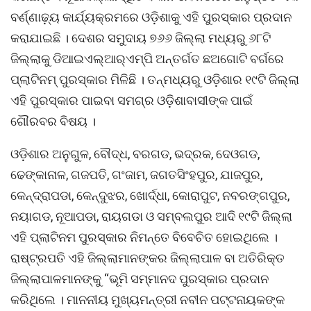
ବର୍ଣ୍ଣାଢ଼୍ୟ କାର୍ଯ୍ୟକ୍ରମରେ ଓଡ଼ିଶାକୁ ଏହି ପୁରସ୍କାର ପ୍ରଦାନ
କରାଯାଇଛି । ଦେଶର ସମୁଦାୟ ୭୬୬ ଜିଲ୍ଲା ମଧ୍ୟରୁ ୬୮ଟି
ଜିଲ୍ଲାକୁ ଡିଆଇଏଲ୍‌ଆର୍‌ଏମ୍‌ପି ଅନ୍ତର୍ଗତ ଛଅଗୋଟି ବର୍ଗରେ
ପ୍ଲାଟିନମ୍‌ ପୁରସ୍କାର ମିଳିଛି । ତନ୍ମଧ୍ୟରୁ ଓଡ଼ିଶାର ୧୯ଟି ଜିଲ୍ଲା
ଏହି ପୁରସ୍କାର ପାଇବା ସମଗ୍ର ଓଡ଼ିଶାବାସୀଙ୍କ ପାଇଁ
ଗୌରବର ବିଷୟ ।
ଓଡ଼ିଶାର ଅନୁଗୁଳ, ବୌଦ୍ଧ, ବରଗଡ, ଭଦ୍ରକ, ଦେଓଗଡ,
ଢେଙ୍କାନାଳ, ଗଜପତି, ଗଂଜାମ, ଜଗତସିଂହପୁର, ଯାଜପୁର,
କେନ୍ଦ୍ରାପଡା, କେନ୍ଦୁଝର, ଖୋର୍ଦ୍ଧା, କୋରାପୁଟ, ନବରଙ୍ଗପୁର,
ନୟାଗଡ, ନୂଆପଡା, ରାୟଗଡା ଓ ସମ୍ବଲପୁର ଆଦି ୧୯ଟି ଜିଲ୍ଲା
ଏହି ପ୍ଲାଟିନମ ପୁରସ୍କାର ନିମନ୍ତେ ବିବେଚିତ ହୋଇଥିଲେ ।
ରାଷ୍ଟ୍ରପତି ଏହି ଜିଲ୍ଲାମାନଙ୍କର ଜିଲ୍ଲାପାଳ ବା ଅତିରିକ୍‌ତ
ଜିଲ୍ଲାପାଳମାନଙ୍କୁ “ଭୂମି ସମ୍ମାନଦ ପୁରସ୍କାର ପ୍ରଦାନ
କରିଥିଲେ । ମାନନୀୟ ମୁଖ୍ୟମନ୍ତ୍ରୀ ନବୀନ ପଟ୍ଟନାୟକଙ୍କ