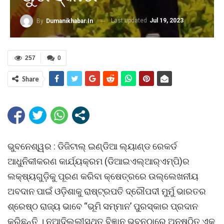
Last updated
Jul 19, 2023
By
Dumanikhabar.in
257
0
Share
ଭୁବନେଶ୍ୱର : ଡିଜିଟାଲ୍‌ ଇଣ୍ଡିଆ ଲ୍ୟାଣ୍ଡ ରେକର୍ଡ
ଆଧୁନିକୀକରଣ କାର୍ଯ୍ୟକ୍ରମ (ଡିଆଇଏଲ୍‌ଆର୍‌ଏମ୍‌ପି)ର
ଲକ୍ଷ୍ୟଗୁଡ଼ିକୁ ପୂରଣ କରିବା କ୍ଷେତ୍ରରେ ଉଲ୍ଲେଖନୀୟ
ଅବଦାନ ପାଇଁ ଓଡ଼ିଶାକୁ ରାଷ୍ଟ୍ରପତି ଦ୍ରୌପଦୀ ମୁର୍ମୁ ଭାରତର
ଶ୍ରେଷ୍ଠ ରାଜ୍ୟ ଭାବେ “ଭୂମି ସମ୍ମାନ’ ପୁରସ୍କାର ପ୍ରଦାନ
କରିଛନ୍ତି । ନୂଆଦିଲ୍ଲୀସ୍ଥିତ ବିଜ୍ଞାନ ଭବନଠାରେ ଅନୁଷ୍ଠିତ ଏକ