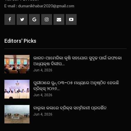
E-mail : dumanikhabar2020@gmail.com
Editors' Picks
ଭାରତ-ଆମେରିକା କୃଷି ସହଯୋଗ ସୁଦୃଢ ପାଇଁ ଇଫକୋ
ଅଧ୍ୟକ୍ଷ ଦିଲୀପ…
Jun 4, 2026
ପୁରୀଠାରେ ଜୁନ୍ ୦୩–୦୫ ମଧ୍ୟରେ ଅନୁଷ୍ଠିତ ହେଉଛି
ବ୍ରିକ୍ସ୍ ୨୦୨୬…
Jun 4, 2026
ବାଲୁକା କଳାରେ ବ୍ରିକ୍ସ ସମ୍ମିଳନୀ ପ୍ରଦର୍ଶିତ
Jun 4, 2026