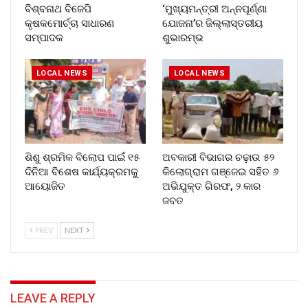
ବିଶ୍ବନାଥ ବିଜେପି
‘ମୁଖ୍ୟମନ୍ତ୍ରୀ ଅନ୍ନପୂର୍ଣ୍ଣା
କୃଷକମୋର୍ଚ୍ଚା ସାଧାରଣ
ଯୋଜନା’ର ଜିଲ୍ଲାସ୍ତରୀୟ
ସମ୍ପାଦକ
ଶୁଭାରମ୍ଭ
LOCAL NEWS
LOCAL NEWS
ଶିଶୁ ଶ୍ରମିକ ବିଲୋପ ପାଇଁ ୧୫
ଅବକାରୀ ବିଭାଗର ଚଢ଼ାଉ ୫୨
ଦିନିଆ ବିଶେଷ କାର୍ଯ୍ୟକ୍ରମକୁ
କିଲୋଗ୍ରାମ ଗଞ୍ଜେଇ ସହିତ ୬
ଆୟୋଜିତ
ଅଭିଯୁକ୍ତ ଗିରଫ, ୨ କାର
ଜବତ
PREV
NEXT
LEAVE A REPLY