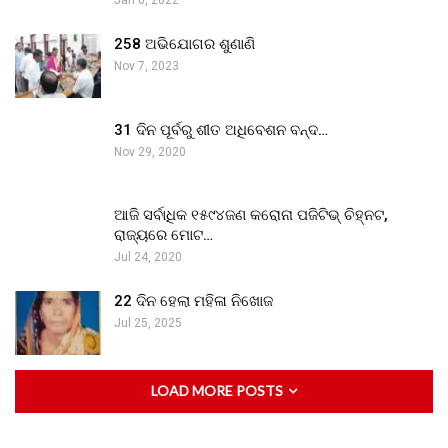
Jan 6, 2022
258 ଅଭିଯୋଗର ଶୁଣାଣି
Nov 7, 2023
31 ଦିନ ପୂର୍ବରୁ ଶୀତ ଅଧିବେଶନ ବନ୍ଦ…
Nov 29, 2020
ଆଜି ସର୍ବାଧିକ ୧୫୯୪ଜଣ କରୋନା ପଜିଟିଭ୍ ଚିହ୍ନଟ,
ରାଜ୍ୟରେ ମୋଟ…
Jul 24, 2020
22 ଦିନ ହେଲା ମହିଳା ନିଖୋଜ
Jul 25, 2025
LOAD MORE POSTS