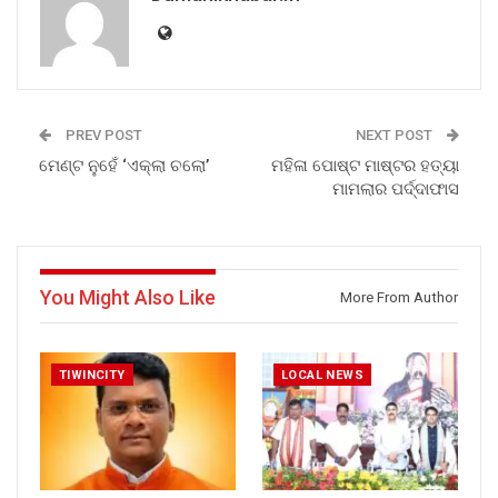
PREV POST
NEXT POST
ମେଣ୍ଟ ନୁହେଁ ‘ଏକ୍‌ଲା ଚଲୋ’
ମହିଳା ପୋଷ୍ଟ ମାଷ୍ଟର ହତ୍ୟା
ମାମଲାର ପର୍ଦ୍ଦାଫାସ
You Might Also Like
More From Author
TIWINCITY
LOCAL NEWS