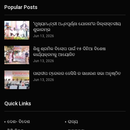
Popular Posts
‘ମୁଖ୍ୟମନ୍ତ୍ରୀ ଅନ୍ନପୂର୍ଣ୍ଣା ଯୋଜନା’ର ଜିଲ୍ଲାସ୍ତରୀୟ
ଶୁଭାରମ୍ଭ
Jun 13, 2026
ଶିଶୁ ଶ୍ରମିକ ବିଲୋପ ପାଇଁ ୧୫ ଦିନିଆ ବିଶେଷ
କାର୍ଯ୍ୟକ୍ରମକୁ ଆୟୋଜିତ
Jun 13, 2026
ପାରାଦୀପ ଟ୍ରେଲର ଜେସିସି ର ସାଧାରଣ ସଭା ଅନୁଷ୍ଠିତ
Jun 13, 2026
Quick Links
ଦେଶ- ବିଦେଶ
ରାଜ୍ୟ