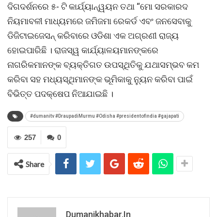
ଦିଗଦର୍ଶନରେ ୫- ଟି କାର୍ଯ୍ୟାନ୍ୱୟନ ତଥା “ମୋ ସରକାରଦ
ନିୟମାବଳୀ ମାଧ୍ୟମରେ ଜମିଜମା ରେକର୍ଡ ଏବଂ ଜନସେବାକୁ
ଡିଜିଟାଇଜେସନ୍‌ କରିବାରେ ଓଡିଶା ଏକ ଅଗ୍ରଣୀ ରାଜ୍ୟ
ହୋଇପାରିଛି । ରାଜସ୍ୱ କାର୍ଯ୍ୟାଳୟମାନଙ୍କରେ
ନାଗରିକମାନଙ୍କ ବ୍ୟକ୍‌ତିଗତ ଉପସ୍ଥିତିକୁ ଯଥାସମ୍ଭବ କମ
କରିବା ସହ ମଧ୍ୟସ୍ଥିମାନଙ୍କ ଭୂମିକାକୁ ନ୍ୟୁନ କରିବା ପାଇଁ
ବିଭିତ୍ତ ପଦକ୍ଷେପ ନିଆଯାଇଛି ।
#dumanitv #DraupadiMurmu #Odisha #presidentofindia #gajapati
257
0
Share
Dumanikhabar.in