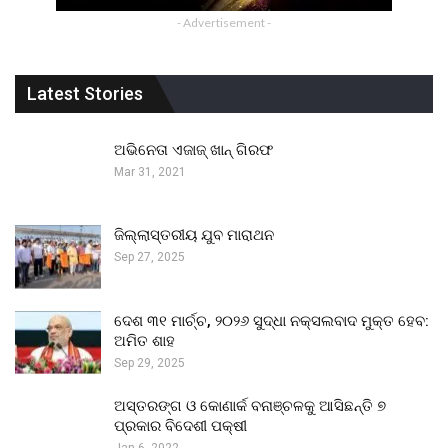
- Advertisement -
Latest Stories
ଅଭିନେତା ଏଜାଜ୍ ଖାନ୍ ଗିରଫ
Mar 31, 2021
ଜିଲ୍ଲାସ୍ତରୀୟ ଯୁବ ମାରାଥନ
Sep 27, 2025
ଦେଶ ୩୧ ମାର୍ଚ୍ଚ, ୨୦୨୬ ସୁଦ୍ଧା ନକ୍ସଲବାଦ ମୁକ୍ତ ହେବ:
ଅମିତ ଶାହ
Sep 29, 2025
ଅସ୍ତରଙ୍ଗ ଓ କୋଣାର୍କ ବନାଞ୍ଚଳକୁ ଆସିଛନ୍ତି ୭
ପ୍ରକାର ବିଦେଶୀ ପକ୍ଷୀ