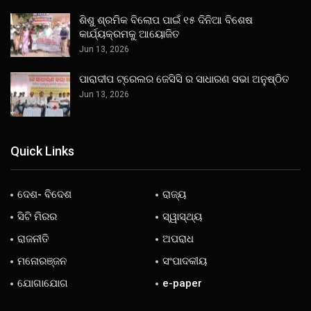
ଶିଶୁ ଶ୍ରମିକ ବିଲୋପ ପାଇଁ ୧୫ ଦିନିଆ ବିଶେଷ
କାର୍ଯ୍ୟକ୍ରମକୁ ଆୟୋଜିତ
Jun 13, 2026
ପାରାଦୀପ ଟ୍ରେଲର ଜେସିସି ର ସାଧାରଣ ସଭା ଅନୁଷ୍ଠିତ
Jun 13, 2026
Quick Links
ଦେଶ- ବିଦେଶ
ରାଜ୍ୟ
ସିଟି ମିରର
ସ୍ୱାସ୍ଥ୍ୟ
ରାଜନୀତି
ଅପରାଧ
ମନୋରଞ୍ଜନ
ସଂପାଦକୀୟ
ଯୋଗାଯୋଗ
e-paper