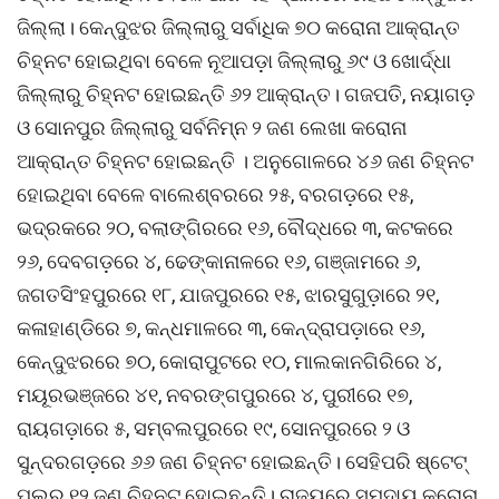
ଜିଲ୍ଲା। କେନ୍ଦୁଝର ଜିଲ୍ଲାରୁ ସର୍ବାଧିକ ୭୦ କରୋନା ଆକ୍ରାନ୍ତ
ଚିହ୍ନଟ ହୋଇଥିବା ବେଳେ ନୂଆପଡ଼ା ଜିଲ୍ଲାରୁ ୬୯ ଓ ଖୋର୍ଦ୍ଧା
ଜିଲ୍ଲାରୁ ଚିହ୍ନଟ ହୋଇଛନ୍ତି ୬୨ ଆକ୍ରାନ୍ତ। ଗଜପତି, ନୟାଗଡ଼
ଓ ସୋନପୁର ଜିଲ୍ଲାରୁ ସର୍ବନିମ୍ନ ୨ ଜଣ ଲେଖା କରୋନା
ଆକ୍ରାନ୍ତ ଚିହ୍ନଟ ହୋଇଛନ୍ତି । ଅନୁଗୋଳରେ ୪୬ ଜଣ ଚିହ୍ନଟ
ହୋଇଥିବା ବେଳେ ବାଲେଶ୍ବରରେ ୨୫, ବରଗଡ଼ରେ ୧୫,
ଭଦ୍ରକରେ ୨୦, ବଲାଙ୍ଗିରରେ ୧୬, ବୌଦ୍ଧରେ ୩, କଟକରେ
୨୬, ଦେବଗଡ଼ରେ ୪, ଢେଙ୍କାନାଳରେ ୧୬, ଗଞ୍ଜାମରେ ୬,
ଜଗତସିଂହପୁରରେ ୧୮, ଯାଜପୁରରେ ୧୫, ଝାରସୁଗୁଡ଼ାରେ ୨୧,
କଳାହାଣ୍ଡିରେ ୭, କନ୍ଧମାଳରେ ୩, କେନ୍ଦ୍ରାପଡ଼ାରେ ୧୬,
କେନ୍ଦୁଝରରେ ୭୦, କୋରାପୁଟରେ ୧୦, ମାଲକାନଗିରିରେ ୪,
ମୟୂରଭଞ୍ଜରେ ୪୧, ନବରଙ୍ଗପୁରରେ ୪, ପୁରୀରେ ୧୭,
ରାୟଗଡ଼ାରେ ୫, ସମ୍ବଲପୁରରେ ୧୯, ସୋନପୁରରେ ୨ ଓ
ସୁନ୍ଦରଗଡ଼ରେ ୬୬ ଜଣ ଚିହ୍ନଟ ହୋଇଛନ୍ତି। ସେହିପରି ଷ୍ଟେଟ୍
ପୁଲରୁ ୧୨ ଜଣ ଚିହ୍ନଟ ହୋଇଛନ୍ତି। ରାଜ୍ୟରେ ସମୁଦାୟ କରୋନା