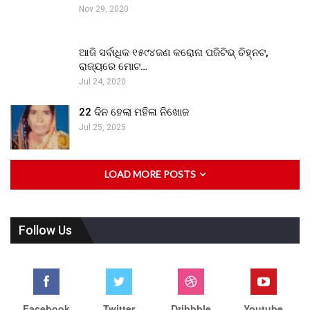
Nov 29, 2020
ଆଜି ସର୍ବାଧିକ ୧୫୯୪ଜଣ କରୋନା ପଜିଟିଭ୍ ଚିହ୍ନଟ,
ରାଜ୍ୟରେ ମୋଟ…
Jul 24, 2020
22 ଦିନ ହେଲା ମହିଳା ନିଖୋଜ
Jul 25, 2025
LOAD MORE POSTS
Follow Us
Facebook
Twitter
Dribbble
Youtube