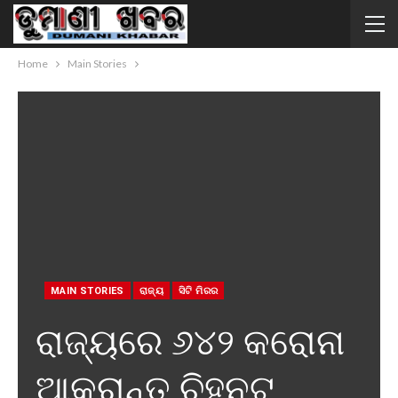
Home
Main Stories
MAIN STORIES
ରାଜ୍ୟ
ସିଟି ମିରର
ରାଜ୍ୟରେ ୬୪୨ କରୋନା
ଆକ୍ରାନ୍ତ ଚିହ୍ନଟ