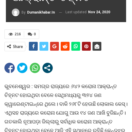
Last updated
Nov 24, 2020
By
Dumanikhabar.in
216
0
Share
ଭୁବନେଶ୍ୱର : ସମଗ୍ର ରାଜ୍ୟରେ ୬୪୨ କରୋନା ଆକ୍ରାନ୍ତ
ଚିହ୍ନଟ ହୋଇଥିବା ବେଳେ ସେଥିମଧ୍ୟରୁ ୩୭୪ ଜଣ
କ୍ୱାରେଣ୍ଟାଇନ୍‌ରେ ଥିଲେ। ବାକି ୨୬୮ଟି ହେଉଛି ଲୋକାଲ କେସ୍‌।
ଏଥିସହ ରାଜ୍ୟରେ କରୋନା ଯୋଗୁ ଆଉ ୧୪ ଜଣ ଆଖି ବୁଜିଛନ୍ତି।
ଗତକାଲି ନୂଆପଡ଼ା ଜିଲ୍ଲାରୁ ସର୍ବାଧିକ କରୋନା ଆକ୍ରାନ୍ତ
ଚିହ୍ନଟ ହୋଇଥିବା ବେଳେ ଆଜି ଏହି ସ୍ଥାନରେ ରହିଛି କେନ୍ଦୁଝର