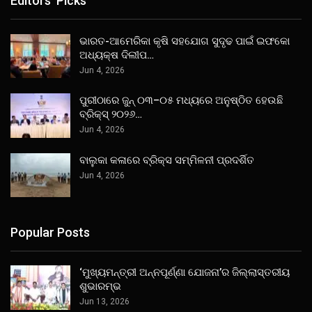
Editors' Picks
ଭାରତ-ଆମେରିକା କୃଷି ସହଯୋଗ ସୁଦୃଢ ପାଇଁ ଇଫକୋ
ଅଧ୍ୟକ୍ଷ ଦିଲୀପ…
Jun 4, 2026
ପୁରୀଠାରେ ଜୁନ୍ ୦୩–୦୫ ମଧ୍ୟରେ ଅନୁଷ୍ଠିତ ହେଉଛି
ବ୍ରିକ୍ସ୍ ୨୦୨୬…
Jun 4, 2026
ବାଲୁକା କଳାରେ ବ୍ରିକ୍ସ ସମ୍ମିଳନୀ ପ୍ରଦର୍ଶିତ
Jun 4, 2026
Popular Posts
‘ମୁଖ୍ୟମନ୍ତ୍ରୀ ଅନ୍ନପୂର୍ଣ୍ଣା ଯୋଜନା’ର ଜିଲ୍ଲାସ୍ତରୀୟ
ଶୁଭାରମ୍ଭ
Jun 13, 2026