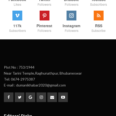
Likes
Followers
Followers
Subscribers
117k
Pinterest
Instagram
RSS
Subscribers
Followers
Followers
Subscribe
Plot No : 753/1944
Near Tarini Temple,Raghunathpur, Bhubaneswar
Tel: 0674-2975387
E-mail : dumanikhabar2020@gmail.com