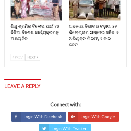
ଶିଶୁ ଶ୍ରମିକ ବିଲୋପ ପାଇଁ ୧୫
ଅବକାରୀ ବିଭାଗର ଚଢ଼ାଉ ୫୨
ଦିନିଆ ବିଶେଷ କାର୍ଯ୍ୟକ୍ରମକୁ
କିଲୋଗ୍ରାମ ଗଞ୍ଜେଇ ସହିତ ୬
ଆୟୋଜିତ
ଅଭିଯୁକ୍ତ ଗିରଫ, ୨ କାର
ଜବତ
PREV
NEXT
LEAVE A REPLY
Connect with:
Login With Facebook
Login With Google
Login With Twitter