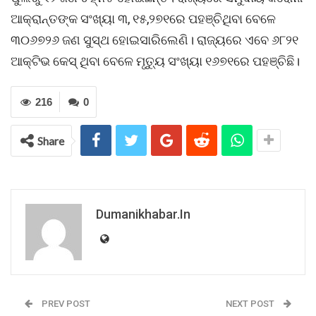
ଆକ୍ରାନ୍ତଙ୍କ ସଂଖ୍ୟା ୩, ୧୫,୨୭୧ରେ ପହଞ୍ଚିଥିବା ବେଳେ
୩୦୬୭୨୬ ଜଣ ସୁସ୍ଥ ହୋଇସାରିଲେଣି। ରାଜ୍ୟରେ ଏବେ ୬୮୨୧
ଆକ୍ଟିଭ କେସ୍‌ ଥିବା ବେଳେ ମୃତ୍ୟୁ ସଂଖ୍ୟା ୧୬୭୧ରେ ପହଞ୍ଚିଛି।
216
0
Share
Dumanikhabar.in
PREV POST
NEXT POST