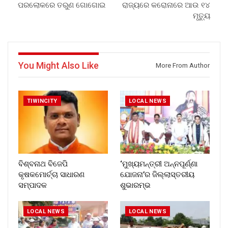
ପରଲୋକରେ ତରୁଣ ଗୋଗୋଇ
ରାଜ୍ୟରେ କରୋନାରେ ଆଉ ୧୪
ମୃତ୍ୟୁ
You Might Also Like
More From Author
TIWINCITY
LOCAL NEWS
ବିଶ୍ବନାଥ ବିଜେପି
‘ମୁଖ୍ୟମନ୍ତ୍ରୀ ଅନ୍ନପୂର୍ଣ୍ଣା
କୃଷକମୋର୍ଚ୍ଚା ସାଧାରଣ
ଯୋଜନା’ର ଜିଲ୍ଲାସ୍ତରୀୟ
ସମ୍ପାଦକ
ଶୁଭାରମ୍ଭ
LOCAL NEWS
LOCAL NEWS