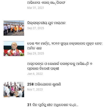
ଅଭିନେତା ଏଜାଜ୍ ଖାନ୍ ଗିରଫ
Mar 31, 2021
ଜିଲ୍ଲାସ୍ତରୀୟ ଯୁବ ମାରାଥନ
Sep 27, 2025
ଦେଶ ୩୧ ମାର୍ଚ୍ଚ, ୨୦୨୬ ସୁଦ୍ଧା ନକ୍ସଲବାଦ ମୁକ୍ତ ହେବ:
ଅମିତ ଶାହ
Sep 29, 2025
ଅସ୍ତରଙ୍ଗ ଓ କୋଣାର୍କ ବନାଞ୍ଚଳକୁ ଆସିଛନ୍ତି ୭
ପ୍ରକାର ବିଦେଶୀ ପକ୍ଷୀ
Jan 6, 2022
258 ଅଭିଯୋଗର ଶୁଣାଣି
Nov 7, 2023
31 ଦିନ ପୂର୍ବରୁ ଶୀତ ଅଧିବେଶନ ବନ୍ଦ…