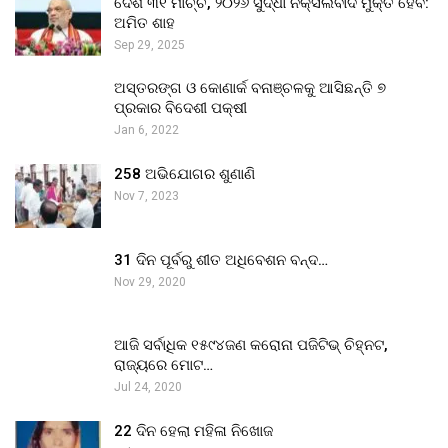
ଦେଶ ୩୧ ମାର୍ଚ୍ଚ, ୨୦୨୬ ସୁଦ୍ଧା ନକ୍ସଲବାଦ ମୁକ୍ତ ହେବ:
ଅମିତ ଶାହ
Sep 29, 2025
ଅସ୍ତରଙ୍ଗ ଓ କୋଣାର୍କ ବନାଞ୍ଚଳକୁ ଆସିଛନ୍ତି ୭
ପ୍ରକାର ବିଦେଶୀ ପକ୍ଷୀ
Jan 6, 2022
258 ଅଭିଯୋଗର ଶୁଣାଣି
Nov 7, 2023
31 ଦିନ ପୂର୍ବରୁ ଶୀତ ଅଧିବେଶନ ବନ୍ଦ…
Nov 29, 2020
ଆଜି ସର୍ବାଧିକ ୧୫୯୪ଜଣ କରୋନା ପଜିଟିଭ୍ ଚିହ୍ନଟ,
ରାଜ୍ୟରେ ମୋଟ…
Jul 24, 2020
22 ଦିନ ହେଲା ମହିଳା ନିଖୋଜ