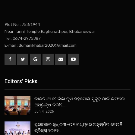
Plot No : 753/1944
Near Tarini Temple,Raghunathpur, Bhubaneswar
Tel: 0674-2975387
E-mail : dumanikhabar2020@gmail.com
Editors' Picks
ଭାରତ-ଆମେରିକା କୃଷି ସହଯୋଗ ସୁଦୃଢ ପାଇଁ ଇଫକୋ
ଅଧ୍ୟକ୍ଷ ଦିଲୀପ…
Jun 4, 2026
ପୁରୀଠାରେ ଜୁନ୍ ୦୩–୦୫ ମଧ୍ୟରେ ଅନୁଷ୍ଠିତ ହେଉଛି
ବ୍ରିକ୍ସ୍ ୨୦୨୬…