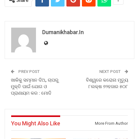
Dumanikhabar.in
PREV POST
NEXT POST
ଖାକିକୁ ସମ୍ମାନ ଦିଅ, ଚାପରୁ
ବିଶ୍ୱରେ କରୋନା ମୃତ୍ୟୁ
ମୁକ୍ତି ପାଇଁ ଯୋଗ ଓ
୮ଲକ୍ଷ ୭୨ହଜାର ୫୦୮
ପ୍ରାଣାୟମ କର : ମୋଦି
You Might Also Like
More From Author