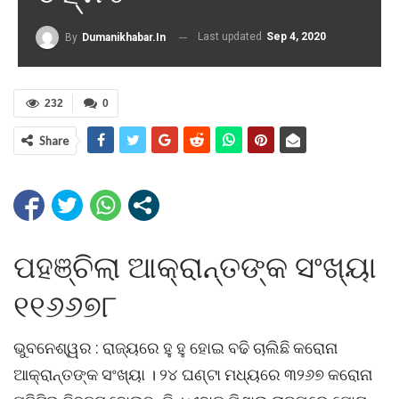
Last updated
Sep 4, 2020
By
Dumanikhabar.in
232
0
Share
ପହଞ୍ଚିଲା ଆକ୍ରାନ୍ତଙ୍କ ସଂଖ୍ୟା
୧୧୬୬୭୮
ଭୁବନେଶ୍ୱର : ରାଜ୍ୟରେ ହୁ ହୁ ହୋଇ ବଢି ଚାଲିଛି କରୋନା
ଆକ୍ରାନ୍ତଙ୍କ ସଂଖ୍ୟା । ୨୪ ଘଣ୍ଟା ମଧ୍ୟରେ ୩୨୬୭ କରୋନା