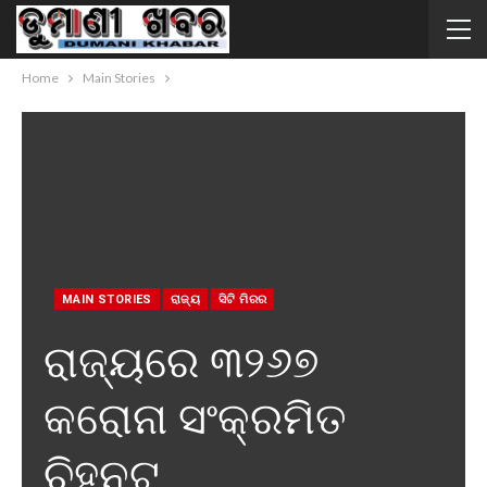
Home
Main Stories
MAIN STORIES
ରାଜ୍ୟ
ସିଟି ମିରର
ରାଜ୍ୟରେ ୩୨୬୭
କରୋନା ସଂକ୍ରମିତ
ଚିହ୍ନଟ