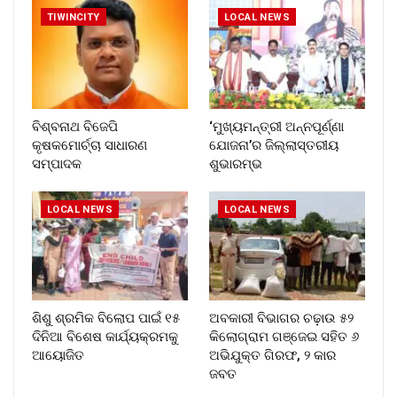
TIWINCITY
LOCAL NEWS
ବିଶ୍ବନାଥ ବିଜେପି
‘ମୁଖ୍ୟମନ୍ତ୍ରୀ ଅନ୍ନପୂର୍ଣ୍ଣା
କୃଷକମୋର୍ଚ୍ଚା ସାଧାରଣ
ଯୋଜନା’ର ଜିଲ୍ଲାସ୍ତରୀୟ
ସମ୍ପାଦକ
ଶୁଭାରମ୍ଭ
LOCAL NEWS
LOCAL NEWS
ଶିଶୁ ଶ୍ରମିକ ବିଲୋପ ପାଇଁ ୧୫
ଅବକାରୀ ବିଭାଗର ଚଢ଼ାଉ ୫୨
ଦିନିଆ ବିଶେଷ କାର୍ଯ୍ୟକ୍ରମକୁ
କିଲୋଗ୍ରାମ ଗଞ୍ଜେଇ ସହିତ ୬
ଆୟୋଜିତ
ଅଭିଯୁକ୍ତ ଗିରଫ, ୨ କାର
ଜବତ