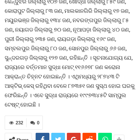
କେନ୍ଦୁଝର ଜିଲ୍ଲାରୁ ୧୦୭ ଜଣ, ଖୋର୍ଦ୍ଧା ଜିଲ୍ଲାରୁ ୮୫୯ ଜଣ,
କୋରାପୁଟ ଜିଲ୍ଲାରୁ ୮୩ ଜଣ, ମାଲକାନଗିରି ଜିଲ୍ଲାରୁ ୧୭ ଜଣ,
ମୟୁରଭଞ୍ଜ ଜିଲ୍ଲାରୁ ୧୩୪ ଜଣ, ନବରଙ୍ଗପୁର ଜିଲ୍ଲାରୁ ୮୫
ଜଣ, ନୟାଗଡ ଜିଲ୍ଲାରୁ ୭୦ ଜଣ, ନୂଆପଡ଼ା ଜିଲ୍ଲାରୁ ୪୦ ଜଣ,
ପୁରୀ ଜିଲ୍ଲାରୁ ୨୩୫ ଜଣ, ରାୟଗଡ଼ା ଜିଲ୍ଲାରୁ ୧୬୯ ଜଣ,
ସମ୍ବଲପୁର ଜିଲ୍ଲାରୁ ୮୦ ଜଣ, ସୋନପୁର ଜିଲ୍ଲାରୁ ୬୬ ଜଣ,
ସୁନ୍ଦରଗଡ଼ ଜିଲ୍ଲାରୁ ୧୨୭ ଜଣ, ରହିଛନ୍ତି । ସୂଚନାଯୋଗ୍ୟ ଯେ,
ରାଜ୍ୟରେ ବର୍ତ୍ତମାନ ସୁଦ୍ଧା ମୋଟ୍ ୧୧୬୬୭୮ ଜଣ କରୋନା
ଆକ୍ରାନ୍ତ ଚିହ୍ନଟ ହୋଇଛନ୍ତି । ଏଥିମଧ୍ୟରୁ ୨୮୭୪୩ ଟି
ଆକ୍ଟିଭ୍‌ କେସ୍‌ ରହିଥିବା ବେଳେ ୮୭୩୫୧ ଜଣ ସୁସ୍ଥ ହୋଇ ଘରକୁ
ଫେରିଛନ୍ତି । ଏବେ ସୁଦ୍ଧା ରାଜ୍ୟରେ ୧୯୯୭୩୪୫ଟି ସାମ୍ପୁଲ
ଟେଷ୍ଟ୍ ହୋଇଛି ।
232
0
Share