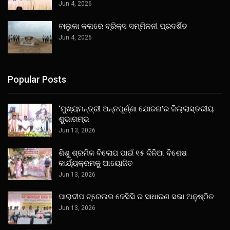
Jun 4, 2026
ବାଲୁକା କଳାରେ ବ୍ରିକ୍ସ ସମ୍ମିଳନୀ ପ୍ରଦର୍ଶିତ
Jun 4, 2026
Popular Posts
‘ମୁଖ୍ୟମନ୍ତ୍ରୀ ଅନ୍ନପୂର୍ଣ୍ଣା ଯୋଜନା’ର ଜିଲ୍ଲାସ୍ତରୀୟ
ଶୁଭାରମ୍ଭ
Jun 13, 2026
ଶିଶୁ ଶ୍ରମିକ ବିଲୋପ ପାଇଁ ୧୫ ଦିନିଆ ବିଶେଷ
କାର୍ଯ୍ୟକ୍ରମକୁ ଆୟୋଜିତ
Jun 13, 2026
ପାରାଦୀପ ଟ୍ରେଲର ଜେସିସି ର ସାଧାରଣ ସଭା ଅନୁଷ୍ଠିତ
Jun 13, 2026