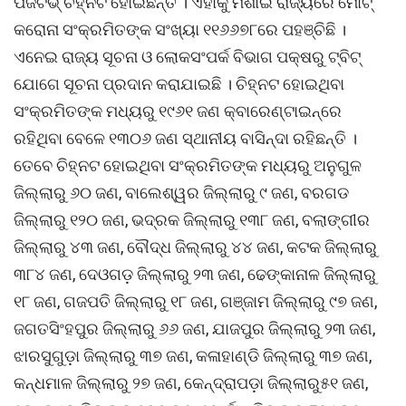
ପଜିଟିଭ୍ ଚିହ୍ନଟ ହୋଇଛନ୍ତି । ଏହାକୁ ମିଶାଇ ରାଜ୍ୟରେ ମୋଟ୍
କରୋନା ସଂକ୍ରମିତଙ୍କ ସଂଖ୍ୟା ୧୧୬୬୭୮ରେ ପହଞ୍ଚିଛି ।
ଏନେଇ ରାଜ୍ୟ ସୂଚନା ଓ ଲୋକସଂପର୍କ ବିଭାଗ ପକ୍ଷରୁ ଟ୍ବିଟ୍
ଯୋଗେ ସୂଚନା ପ୍ରଦାନ କରାଯାଇଛି । ଚିହ୍ନଟ ହୋଇଥିବା
ସଂକ୍ରମିତଙ୍କ ମଧ୍ୟରୁ ୧୯୬୧ ଜଣ କ୍ବାରେଣ୍ଟାଇନ୍‌ରେ
ରହିଥିବା ବେଳେ ୧୩୦୬ ଜଣ ସ୍ଥାନୀୟ ବାସିନ୍ଦା ରହିଛନ୍ତି ।
ତେବେ ଚିହ୍ନଟ ହୋଇଥିବା ସଂକ୍ରମିତଙ୍କ ମଧ୍ୟରୁ ଅନୁଗୁଳ
ଜିଲ୍ଲାରୁ ୬୦ ଜଣ, ବାଲେଶ୍ୱର ଜିଲ୍ଲାରୁ ୯ ଜଣ, ବରଗଡ
ଜିଲ୍ଲାରୁ ୧୨୦ ଜଣ, ଭଦ୍ରକ ଜିଲ୍ଲାରୁ ୧୩୮ ଜଣ, ବଲାଙ୍ଗୀର
ଜିଲ୍ଲାରୁ ୪୩ ଜଣ, ବୌଦ୍ଧ ଜିଲ୍ଲାରୁ ୪୪ ଜଣ, କଟକ ଜିଲ୍ଲାରୁ
୩୮୪ ଜଣ, ଦେଓଗଡ଼ ଜିଲ୍ଲାରୁ ୨୩ ଜଣ, ଢେଙ୍କାନାଳ ଜିଲ୍ଲାରୁ
୧୮ ଜଣ, ଗଜପତି ଜିଲ୍ଲାରୁ ୧୮ ଜଣ, ଗଞ୍ଜାମ ଜିଲ୍ଲାରୁ ୯୭ ଜଣ,
ଜଗତସିଂହପୁର ଜିଲ୍ଲାରୁ ୬୬ ଜଣ, ଯାଜପୁର ଜିଲ୍ଲାରୁ ୨୩ ଜଣ,
ଝାରସୁଗୁଡ଼ା ଜିଲ୍ଲାରୁ ୩୭ ଜଣ, କଳାହାଣ୍ଡି ଜିଲ୍ଲାରୁ ୩୭ ଜଣ,
କନ୍ଧମାଳ ଜିଲ୍ଲାରୁ ୨୭ ଜଣ, କେନ୍ଦ୍ରାପଡ଼ା ଜିଲ୍ଲାରୁ୫୧ ଜଣ,