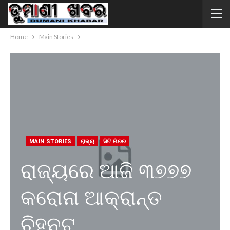
Home
Main Stories
MAIN STORIES
ରାଜ୍ୟ
ସିଟି ମିରର
ରାଜ୍ୟରେ ଆଜି ୩୭୭୭
କରୋନା ଆକ୍ରାନ୍ତ
ଚିହ୍ନଟ