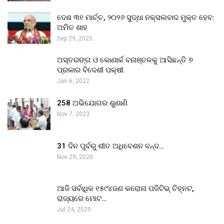
ଦେଶ ୩୧ ମାର୍ଚ୍ଚ, ୨୦୨୬ ସୁଦ୍ଧା ନକ୍ସଲବାଦ ମୁକ୍ତ ହେବ:
ଅମିତ ଶାହ
Sep 29, 2025
ଅସ୍ତରଙ୍ଗ ଓ କୋଣାର୍କ ବନାଞ୍ଚଳକୁ ଆସିଛନ୍ତି ୭
ପ୍ରକାର ବିଦେଶୀ ପକ୍ଷୀ
Jan 6, 2022
258 ଅଭିଯୋଗର ଶୁଣାଣି
Nov 7, 2023
31 ଦିନ ପୂର୍ବରୁ ଶୀତ ଅଧିବେଶନ ବନ୍ଦ…
Nov 29, 2020
ଆଜି ସର୍ବାଧିକ ୧୫୯୪ଜଣ କରୋନା ପଜିଟିଭ୍ ଚିହ୍ନଟ,
ରାଜ୍ୟରେ ମୋଟ…
Jul 24, 2020