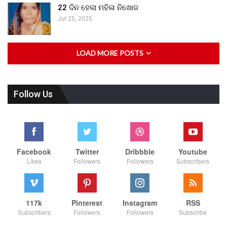
22 ଦିନ ହେଲା ମହିଳା ନିଖୋଜ
Jul 25, 2025
LOAD MORE POSTS
Follow Us
Facebook
Twitter
Dribbble
Youtube
Likes
Followers
Followers
Subscribers
117k
Pinterest
Instagram
RSS
Subscribers
Followers
Followers
Subscribe