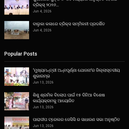
ବ୍ରିକ୍ସ୍ ୨୦୨୬…
Jun 4, 2026
ବାଲୁକା କଳାରେ ବ୍ରିକ୍ସ ସମ୍ମିଳନୀ ପ୍ରଦର୍ଶିତ
Jun 4, 2026
Popular Posts
‘ମୁଖ୍ୟମନ୍ତ୍ରୀ ଅନ୍ନପୂର୍ଣ୍ଣା ଯୋଜନା’ର ଜିଲ୍ଲାସ୍ତରୀୟ
ଶୁଭାରମ୍ଭ
Jun 13, 2026
ଶିଶୁ ଶ୍ରମିକ ବିଲୋପ ପାଇଁ ୧୫ ଦିନିଆ ବିଶେଷ
କାର୍ଯ୍ୟକ୍ରମକୁ ଆୟୋଜିତ
Jun 13, 2026
ପାରାଦୀପ ଟ୍ରେଲର ଜେସିସି ର ସାଧାରଣ ସଭା ଅନୁଷ୍ଠିତ
Jun 13, 2026