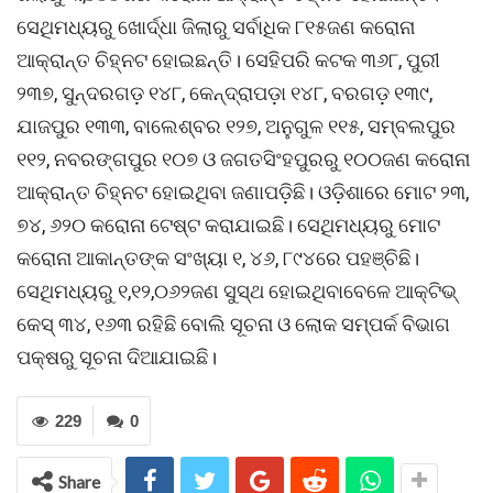
ସେଥିମଧ୍ୟରୁ ଖୋର୍ଦ୍ଧା ଜିଲାରୁ ସର୍ବାଧିକ ୮୧୫ଜଣ କରୋନା
ଆକ୍ରାନ୍ତ ଚିହ୍ନଟ ହୋଇଛନ୍ତି। ସେହିପରି କଟକ ୩୬୮, ପୁରୀ
୨୩୭, ସୁନ୍ଦରଗଡ଼ ୧୪୮, କେନ୍ଦ୍ରାପଡ଼ା ୧୪୮, ବରଗଡ଼ ୧୩୯,
ଯାଜପୁର ୧୩୩, ବାଲେଶ୍ବର ୧୨୭, ଅନୁଗୁଳ ୧୧୫, ସମ୍ବଲପୁର
୧୧୨, ନବରଙ୍ଗପୁର ୧୦୭ ଓ ଜଗତସିଂହପୁରରୁ ୧୦୦ଜଣ କରୋନା
ଆକ୍ରାନ୍ତ ଚିହ୍ନଟ ହୋଇଥିବା ଜଣାପଡ଼ିଛି। ଓଡ଼ିଶାରେ ମୋଟ ୨୩,
୭୪, ୬୨୦ କରୋନା ଟେଷ୍ଟ କରାଯାଇଛି। ସେଥିମଧ୍ୟରୁ ମୋଟ
କରୋନା ଆକାନ୍ତଙ୍କ ସଂଖ୍ୟା ୧, ୪୬, ୮୯୪ରେ ପହଞ୍ଚିଛି।
ସେଥିମଧ୍ୟରୁ ୧,୧୨,୦୬୨ଜଣ ସୁସ୍ଥ ହୋଇଥିବାବେଳେ ଆକ୍ଟିଭ୍‌
କେସ୍‌ ୩୪, ୧୬୩ ରହିଛି ବୋଲି ସୂଚନା ଓ ଲୋକ ସମ୍ପର୍କ ବିଭାଗ
ପକ୍ଷରୁ ସୂଚନା ଦିଆଯାଇଛି।
229
0
Share