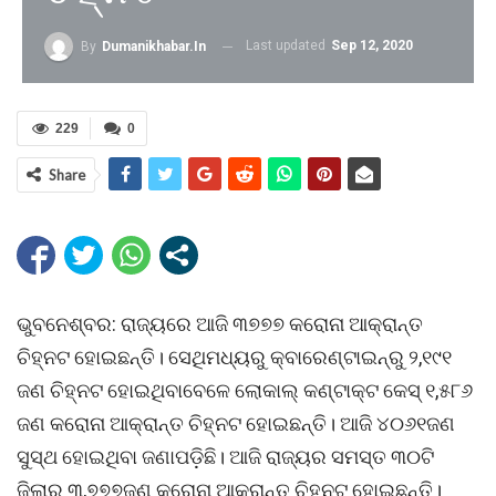
Last updated
Sep 12, 2020
By
Dumanikhabar.in
229
0
Share
ଭୁବନେଶ୍ବର: ରାଜ୍ୟରେ ଆଜି ୩୭୭୭ କରୋନା ଆକ୍ରାନ୍ତ
ଚିହ୍ନଟ ହୋଇଛନ୍ତି। ସେଥିମଧ୍ୟରୁ କ୍ବାରେଣ୍ଟାଇନ୍‌ରୁ ୨,୧୯୧
ଜଣ ଚିହ୍ନଟ ହୋଇଥିବାବେଳେ ଲୋକାଲ୍‌ କଣ୍ଟାକ୍ଟ କେସ୍ ୧,୫୮୬
ଜଣ କରୋନା ଆକ୍ରାନ୍ତ ଚିହ୍ନଟ ହୋଇଛନ୍ତି। ଆଜି ୪୦୬୧ଜଣ
ସୁସ୍ଥ ହୋଇଥିବା ଜଣାପଡ଼ିଛି। ଆଜି ରାଜ୍ୟର ସମସ୍ତ ୩୦ଟି
ଜିଲାରୁ ୩,୭୭୭ଜଣ କରୋନା ଆକ୍ରାନ୍ତ ଚିହ୍ନଟ ହୋଇଛନ୍ତି।