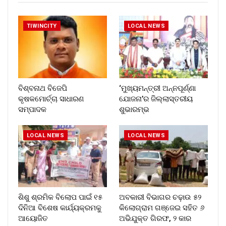
TIWINCITY
LOCAL NEWS
ବିଶ୍ବନାଥ ବିଜେପି
‘ମୁଖ୍ୟମନ୍ତ୍ରୀ ଅନ୍ନପୂର୍ଣ୍ଣା
କୃଷକମୋର୍ଚ୍ଚା ସାଧାରଣ
ଯୋଜନା’ର ଜିଲ୍ଲାସ୍ତରୀୟ
ସମ୍ପାଦକ
ଶୁଭାରମ୍ଭ
LOCAL NEWS
LOCAL NEWS
ଶିଶୁ ଶ୍ରମିକ ବିଲୋପ ପାଇଁ ୧୫
ଅବକାରୀ ବିଭାଗର ଚଢ଼ାଉ ୫୨
ଦିନିଆ ବିଶେଷ କାର୍ଯ୍ୟକ୍ରମକୁ
କିଲୋଗ୍ରାମ ଗଞ୍ଜେଇ ସହିତ ୬
ଆୟୋଜିତ
ଅଭିଯୁକ୍ତ ଗିରଫ, ୨ କାର