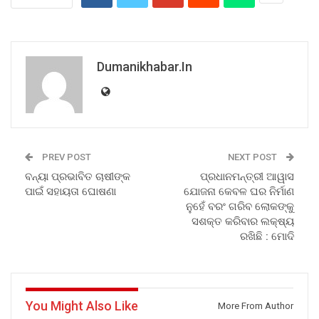
Dumanikhabar.in
PREV POST
NEXT POST
ବନ୍ୟା ପ୍ରଭାବିତ ଚାଷୀଙ୍କ
ପ୍ରଧାନମନ୍ତ୍ରୀ ଆୱାସ
ପାଇଁ ସହାୟତା ଘୋଷଣା
ଯୋଜନା କେବଳ ଘର ନିର୍ମାଣ
ନୁହେଁ ବରଂ ଗରିବ ଲୋକଙ୍କୁ
ସଶକ୍ତ କରିବାର ଲକ୍ଷ୍ୟ
ରଖିଛି : ମୋଦି
You Might Also Like
More From Author