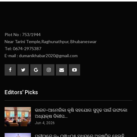
Plot No : 753/1944
Near Tarini Temple,Raghunathpur, Bhubaneswar
Tel: 0674-2975387
E-mail : dumanikhabar2020@gmail.com
Editors' Picks
ଭାରତ-ଆମେରିକା କୃଷି ସହଯୋଗ ସୁଦୃଢ ପାଇଁ ଇଫକୋ
ଅଧ୍ୟକ୍ଷ ଦିଲୀପ…
Jun 4, 2026
ପୁରୀଠାରେ ଜୁନ୍ ୦୩–୦୫ ମଧ୍ୟରେ ଅନୁଷ୍ଠିତ ହେଉଛି