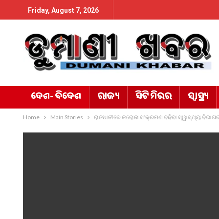
Friday, August 7, 2026
ଦେଶ- ବିଦେଶ
ରାଜ୍ୟ
ସିଟି ମିରର
ସ୍ୱାସ୍ଥ୍ୟ
Home
Main Stories
ରାଜଧାନୀରେ କରୋନା ସଂକ୍ରମଣ ବଢିବା ସ୍ୱାସ୍ଥ୍ୟ ବିଭାଗର