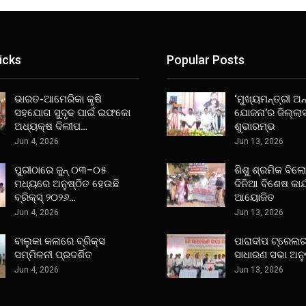
icks
Popular Posts
ଭାରତ-ଆମେରିକା କୃଷି
‘ମୁଖ୍ୟମନ୍ତ୍ରୀ ଅନ୍
ସହଯୋଗ ସୁଦୃଢ ପାଇଁ ଇଫକୋ
ଯୋଜନା’ର ଜିଲ୍ଲା
ଅଧ୍ୟକ୍ଷ ଦିଲୀପ…
ଶୁଭାରମ୍ଭ
Jun 4, 2026
Jun 13, 2026
ପୁରୀଠାରେ ଜୁନ୍ ୦୩–୦୫
ଶିଶୁ ଶ୍ରମିକ ବିଲ
ମଧ୍ୟରେ ଅନୁଷ୍ଠିତ ହେଉଛି
ଦିନିଆ ବିଶେଷ କାର
ବ୍ରିକ୍ସ୍ ୨୦୨୬…
ଆୟୋଜିତ
Jun 4, 2026
Jun 13, 2026
ବାଲୁକା କଳାରେ ବ୍ରିକ୍ସ
ପାରାଦୀପ ଟ୍ରେଲର
ସମ୍ମିଳନୀ ପ୍ରଦର୍ଶିତ
ସାଧାରଣ ସଭା ଅନୁ
Jun 4, 2026
Jun 13, 2026