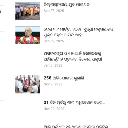
ଜିଲ୍ଲାସ୍ତରୀୟ ଯୁବ ମାରାଥନ
Sep 27, 2025
0
ଦେଶ ୩୧ ମାର୍ଚ୍ଚ, ୨୦୨୬ ସୁଦ୍ଧା ନକ୍ସଲବାଦ
ମୁକ୍ତ ହେବ: ଅମିତ ଶାହ
Sep 29, 2025
ଅସ୍ତରଙ୍ଗ ଓ କୋଣାର୍କ ବନାଞ୍ଚଳକୁ
ଆସିଛନ୍ତି ୭ ପ୍ରକାର ବିଦେଶୀ ପକ୍ଷୀ
Jan 6, 2022
258 ଅଭିଯୋଗର ଶୁଣାଣି
Nov 7, 2023
31 ଦିନ ପୂର୍ବରୁ ଶୀତ ଅଧିବେଶନ ବନ୍ଦ…
Nov 29, 2020
ଆଜି ସର୍ବାଧିକ ୧୫୯୪ଜଣ କରୋନା ପଜିଟିଭ୍