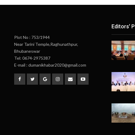
Editors' P
Plot No : 753/1944
Near Tarini Temple,Raghunathpur,
Bhubaneswar
Tel: 0674-2975387
E-mail : dumanikhabar2020@gmail.com