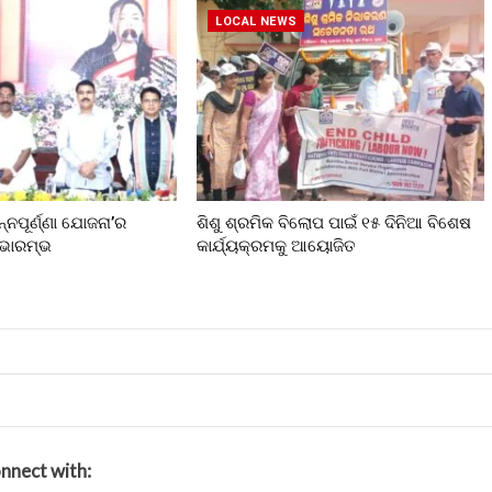
LOCAL NEWS
ନ୍ନପୂର୍ଣ୍ଣା ଯୋଜନା’ର
ଶିଶୁ ଶ୍ରମିକ ବିଲୋପ ପାଇଁ ୧୫ ଦିନିଆ ବିଶେଷ
ୁଭାରମ୍ଭ
କାର୍ଯ୍ୟକ୍ରମକୁ ଆୟୋଜିତ
nnect with: