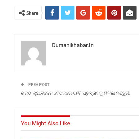
Share
Dumanikhabar.in
PREV POST
ରାଜ୍ୟ କ୍ୟାବିନେଟ ବୈଠକରେ ୧୬ଟି ପ୍ରସ୍ତାବକୁ ମିଳିଲା ମଞ୍ଜୁରୀ
You Might Also Like