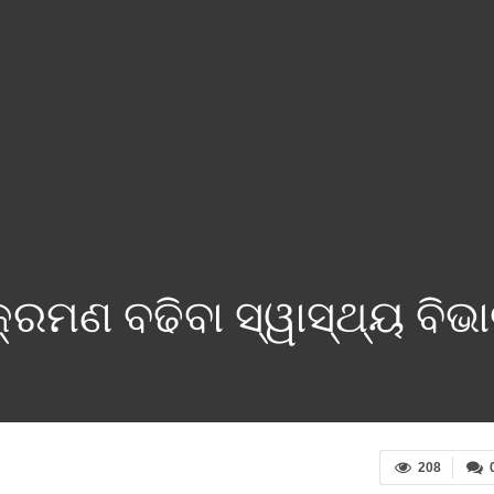
ରମଣ ବଢିବା ସ୍ୱାସ୍ଥ୍ୟ ବିଭା
208