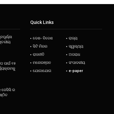
Quick Links
ନପୂର୍ଣ୍ଣା
ଦେଶ- ବିଦେଶ
ରାଜ୍ୟ
ସ୍ତରୀୟ
ସିଟି ମିରର
ସ୍ୱାସ୍ଥ୍ୟ
ରାଜନୀତି
ଅପରାଧ
ମନୋରଞ୍ଜନ
ସଂପାଦକୀୟ
ୋପ ପାଇଁ ୧୫
୍ଯ୍ୟକ୍ରମକୁ
ଯୋଗାଯୋଗ
e-paper
 ଜେସିସି ର
ଷ୍ଠିତ