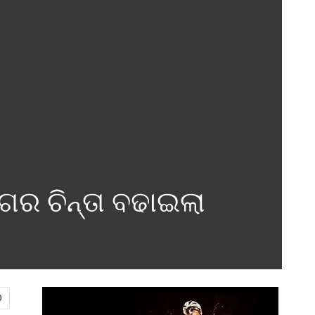
ଗର ଚିନ୍ତା ବଢାଇଲା
0