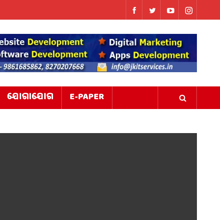
ଯୋଗାଯୋଗ
E-PAPER