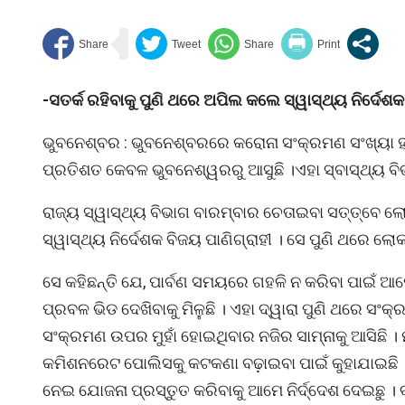
-ସତର୍କ ରହିବାକୁ ପୁଣି ଥରେ ଅପିଲ କଲେ ସ୍ୱାସ୍ଥ୍ୟ ନିର୍ଦେଶକ
ଭୁବନେଶ୍ବର : ଭୁବନେଶ୍ବରରେ କରୋନା ସଂକ୍ରମଣ ସଂଖ୍ୟା ହ୍
ପ୍ରତିଶତ କେବଳ ଭୁବନେଶ୍ୱରରୁ ଆସୁଛି ।ଏହା ସ୍ବାସ୍ଥ୍ୟ ବି
ରାଜ୍ୟ ସ୍ୱାସ୍ଥ୍ୟ ବିଭାଗ ବାରମ୍ବାର ଚେତାଇବା ସତ୍ତ୍ବେ ଲ
ସ୍ୱାସ୍ଥ୍ୟ ନିର୍ଦେଶକ ବିଜୟ ପାଣିଗ୍ରାହୀ । ସେ ପୁଣି ଥରେ ଲୋକ
ସେ କହିଛନ୍ତି ଯେ, ପାର୍ବଣ ସମୟରେ ଗହଳି ନ କରିବା ପାଇଁ 
ପ୍ରବଳ ଭିଡ ଦେଖିବାକୁ ମିଳୁଛି । ଏହା ଦ୍ୱାରା ପୁଣି ଥରେ ସ
ସଂକ୍ରମଣ ଉପର ମୁହାଁ ହୋଇଥିବାର ନଜିର ସାମ୍ନାକୁ ଆସିଛି 
କମିଶନରେଟ ପୋଲିସକୁ କଟକଣା ବଢ଼ାଇବା ପାଇଁ କୁହାଯାଇଛି ।
ନେଇ ଯୋଜନା ପ୍ରସ୍ତୁତ କରିବାକୁ ଆମେ ନିର୍ଦ୍ଦେଶ ଦେଇଛୁ । ବ