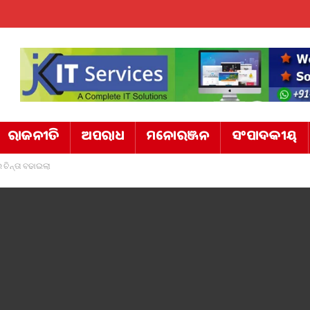
ରାଜନୀତି
ଅପରାଧ
ମନୋରଞ୍ଜନ
ସଂପାଦକୀୟ
 ଚିନ୍ତା ବଢାଇଲା