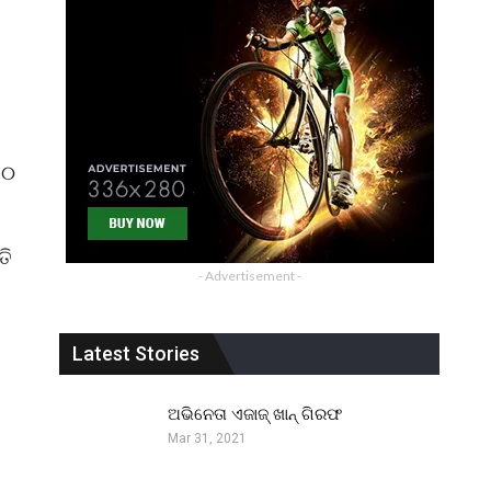
୪୦
ତି
- Advertisement -
Latest Stories
ଅଭିନେତା ଏଜାଜ୍ ଖାନ୍ ଗିରଫ
Mar 31, 2021