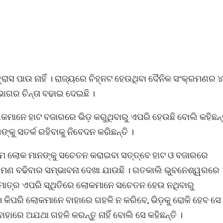
ରାସ ପାଉ ନାହିଁ । ରାଜ୍ୟରେ ଚିହ୍ନଟ ହେଉଥିବା ଦୈନିକ ସଂକ୍ରମଣର 
ଭାଗର ଚିନ୍ତା ବଢାଇ ଦେଇଛି ।
ୋକମାନେ ହାଟ ବଜାରରେ ଭିଡ଼ କରୁଥିବାରୁ ଏପରି ହେଉଛି ବୋଲି କହିଛନ୍
ଙ୍କୁ ସତର୍କ ରହିବାକୁ ନିବେଦନ କରିଛନ୍ତି ।
ଆମେ ଲୋକ ମାନଙ୍କୁ ସଚେତନ କରାଇବା ସତ୍ତ୍ବେ ହାଟ ଓ ବଜାରରେ
ଂକ୍ରମଣ ବଢିବାର ସମ୍ଭାବନା ଦେଖା ଯାଉଛି । ଗତକାଲି ଭୁବନେଶ୍ୱରରେ
। ମାତ୍ର ଏପରି ସ୍ଥିତିରେ ଲୋକମାନେ ସଚେତନ ହେଉ ନଥିବାରୁ
 କିପରି ଲୋକମାନେ ବାହାରେ ଗହଳି ନ କରିବେ, ଭିଡ଼କୁ ରୋକି ହେବ ସେ
ାହାରେ ଅଯଥା ଗହଳି କରନ୍ତୁ ନାହିଁ ବୋଲି ସେ କହିଛନ୍ତି ।