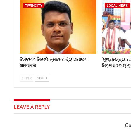
TIWINCITY
LOCAL NEWS
ବିଶ୍ବନାଥ ବିଜେପି କୃଷକମୋର୍ଚ୍ଚା ସାଧାରଣ
‘ମୁଖ୍ୟମନ୍ତ୍ରୀ ଅ
ସମ୍ପାଦକ
ଜିଲ୍ଲାସ୍ତରୀୟ ଶ
PREV
NEXT
LEAVE A REPLY
Co