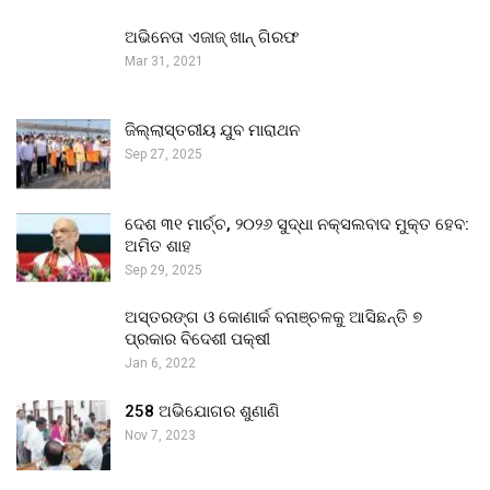
ଅଭିନେତା ଏଜାଜ୍ ଖାନ୍ ଗିରଫ
Mar 31, 2021
ଜିଲ୍ଲାସ୍ତରୀୟ ଯୁବ ମାରାଥନ
Sep 27, 2025
ଦେଶ ୩୧ ମାର୍ଚ୍ଚ, ୨୦୨୬ ସୁଦ୍ଧା ନକ୍ସଲବାଦ ମୁକ୍ତ ହେବ:
ଅମିତ ଶାହ
Sep 29, 2025
ଅସ୍ତରଙ୍ଗ ଓ କୋଣାର୍କ ବନାଞ୍ଚଳକୁ ଆସିଛନ୍ତି ୭
ପ୍ରକାର ବିଦେଶୀ ପକ୍ଷୀ
Jan 6, 2022
258 ଅଭିଯୋଗର ଶୁଣାଣି
Nov 7, 2023