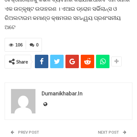
ଏକ ଉତ୍କୃଷ୍ଟ ଉଦାହରଣ । ଏଆଇ ଡ୍ରୋନ ସର୍ଭିଲାନ୍ସ ଓ
ରିଅଲଟାଇମ କମାଣ୍ଡ କ୍ଷମତାର ସମନ୍ୱୟ ପ୍ରଶଂସନୀୟ
ଅଟେ
106
0
Share
Dumanikhabar.in
PREV POST
NEXT POST