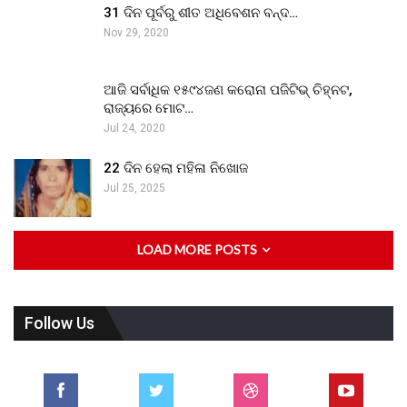
31 ଦିନ ପୂର୍ବରୁ ଶୀତ ଅଧିବେଶନ ବନ୍ଦ…
Nov 29, 2020
ଆଜି ସର୍ବାଧିକ ୧୫୯୪ଜଣ କରୋନା ପଜିଟିଭ୍ ଚିହ୍ନଟ,
ରାଜ୍ୟରେ ମୋଟ…
Jul 24, 2020
22 ଦିନ ହେଲା ମହିଳା ନିଖୋଜ
Jul 25, 2025
LOAD MORE POSTS
Follow Us