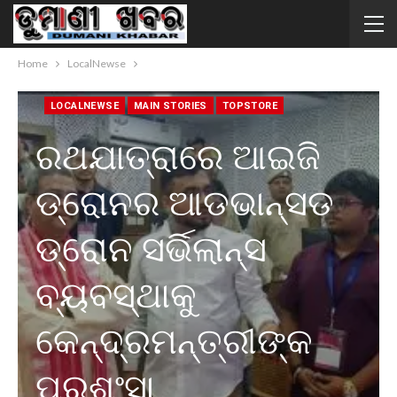
Home
LocalNewse
LOCALNEWSE
MAIN STORIES
TOPSTORE
ରଥଯାତ୍ରାରେ ଆଇଜି
ଡ୍ରୋନର ଆଡଭାନ୍ସଡ
ଡ୍ରୋନ ସର୍ଭିଲାନ୍ସ
ବ୍ୟବସ୍ଥାକୁ
କେନ୍ଦ୍ରମନ୍ତ୍ରୀଙ୍କ
ପ୍ରଶଂସା