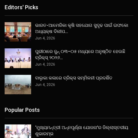
Editors' Picks
ଭାରତ-ଆମେରିକା କୃଷି ସହଯୋଗ ସୁଦୃଢ ପାଇଁ ଇଫକୋ
ଅଧ୍ୟକ୍ଷ ଦିଲୀପ…
Jun 4, 2026
ପୁରୀଠାରେ ଜୁନ୍ ୦୩–୦୫ ମଧ୍ୟରେ ଅନୁଷ୍ଠିତ ହେଉଛି
ବ୍ରିକ୍ସ୍ ୨୦୨୬…
Jun 4, 2026
ବାଲୁକା କଳାରେ ବ୍ରିକ୍ସ ସମ୍ମିଳନୀ ପ୍ରଦର୍ଶିତ
Jun 4, 2026
Popular Posts
‘ମୁଖ୍ୟମନ୍ତ୍ରୀ ଅନ୍ନପୂର୍ଣ୍ଣା ଯୋଜନା’ର ଜିଲ୍ଲାସ୍ତରୀୟ
ଶୁଭାରମ୍ଭ