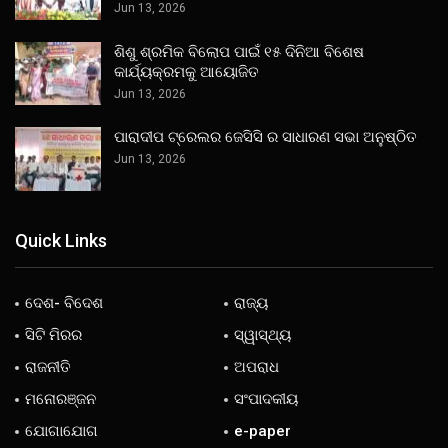
Jun 13, 2026
ଶିଶୁ ଶ୍ରମିକ ବିଲୋପ ପାଇଁ ୧୫ ଦିନିଆ ବିଶେଷ
କାର୍ଯ୍ୟକ୍ରମକୁ ଆୟୋଜିତ
Jun 13, 2026
ପାରାଦୀପ ଟ୍ରେଲର ଜେସିସି ର ସାଧାରଣ ସଭା ଅନୁଷ୍ଠିତ
Jun 13, 2026
Quick Links
ଦେଶ- ବିଦେଶ
ରାଜ୍ୟ
ସିଟି ମିରର
ସ୍ୱାସ୍ଥ୍ୟ
ରାଜନୀତି
ଅପରାଧ
ମନୋରଞ୍ଜନ
ସଂପାଦକୀୟ
ଯୋଗାଯୋଗ
e-paper