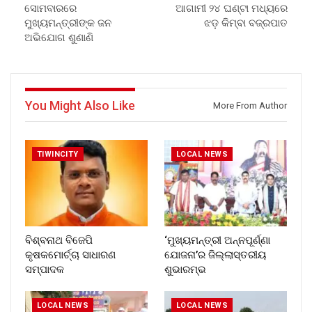
ସୋମବାରରେ
ଆଗାମୀ ୨୪ ଘଣ୍ଟା ମଧ୍ୟରେ
ମୁଖ୍ୟମନ୍ତ୍ରୀଙ୍କ ଜନ
ଝଡ଼ କିମ୍ବା ବଜ୍ରପାତ
ଅଭିଯୋଗ ଶୁଣାଣି
You Might Also Like
More From Author
TIWINCITY
LOCAL NEWS
ବିଶ୍ବନାଥ ବିଜେପି
‘ମୁଖ୍ୟମନ୍ତ୍ରୀ ଅନ୍ନପୂର୍ଣ୍ଣା
କୃଷକମୋର୍ଚ୍ଚା ସାଧାରଣ
ଯୋଜନା’ର ଜିଲ୍ଲାସ୍ତରୀୟ
ସମ୍ପାଦକ
ଶୁଭାରମ୍ଭ
LOCAL NEWS
LOCAL NEWS