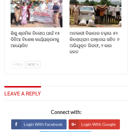
ଶିଶୁ ଶ୍ରମିକ ବିଲୋପ ପାଇଁ ୧୫
ଅବକାରୀ ବିଭାଗର ଚଢ଼ାଉ ୫୨
ଦିନିଆ ବିଶେଷ କାର୍ଯ୍ୟକ୍ରମକୁ
କିଲୋଗ୍ରାମ ଗଞ୍ଜେଇ ସହିତ ୬
ଆୟୋଜିତ
ଅଭିଯୁକ୍ତ ଗିରଫ, ୨ କାର
ଜବତ
PREV
NEXT
LEAVE A REPLY
Connect with:
Login With Facebook
Login With Google