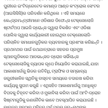
ପୁରୀରେ ଇଂଟିଗ୍ରେଟେଡ କମାଣ୍ଡ ଆଣ୍ଡ କଂଟ୍ରୋଲ ସେଂଟର
(ଆଇସିସିସି)ର ପରିଦର୍ଶନ କରିଥିଲେ । ଏହି ସମୟରେ
କେନ୍ଦ୍ରମନ୍ତ୍ରୀମାନେ ଓଡିଶାର ଡିଫେନ୍ସ ଟେକ୍ନୋଲୋଜି
ଷ୍ଟାର୍ଟଅପ ଆଇଜି ଡ୍ରୋନ୍‌ସ ଦ୍ୱାରା ବିକଶିତ ଏବଂ ଓଡିଶା
ପୋଲିସ ଦ୍ୱାରା କାର୍ଯ୍ୟକାରୀ ହୋଇଥିବା ଟେକ୍ନୋଲୋଜି-
ପରିଚାଳିତ ସମାଧାନଗୁଡ଼ିକର ବ୍ୟବହାରକୁ ପ୍ରଶଂସା କରିଛନ୍ତି ।
ପ୍ରଥମଥର ପାଇଁ ରଥଯାତ୍ରାରେ ସହରର ପ୍ରମୁଖ
ସ୍ଥାନଗୁଡିକରେ ଆଡଭାନ୍ସଡ ଡ୍ରୋନ ସର୍ଭିଲାନ୍ସ
ଟେକ୍ନୋଲୋଜିକୁ ବ୍ୟାପକ ରୂପେ ନିୟୋଜିତ କରାଯାଇଛି, ଯାହା
ଆକାଶମାର୍ଗରୁ ଭିଡର ଗତିବିଧି, ଟ୍ରାଫିକ ଓ ସମ୍ଭାବ୍ୟ
ଜରୁରୀକାଳିନ ସ୍ଥିତିକୁ ବାସ୍ତବ ସମୟରେ ତଦାରଖ କରିବା
କାର୍ଯ୍ୟକୁ ସୁଗମ କରୁଛି । ଏଥିସହିତ ଆକାଶମାର୍ଗରୁ ଅନଧିକୃତ
ବିପଦକୁ ଚିହ୍ନଟ କରିବା ଓ ମୁକାବିଲା କରିବା ପାଇଁ ଆଂଟି-ଡ୍ରୋନ
ସିଷ୍ଟମଗୁଡିକୁ ରଣନୈତିକ ଭାବେ ଅବସ୍ଥାପିତ କରାଯାଇଛି ।
ଭାରତର ସବୁଠାରୁ ପବିତ୍ର ପର୍ବ ପ୍ରଭୁ ଜଗନ୍ନାଥଙ୍କ