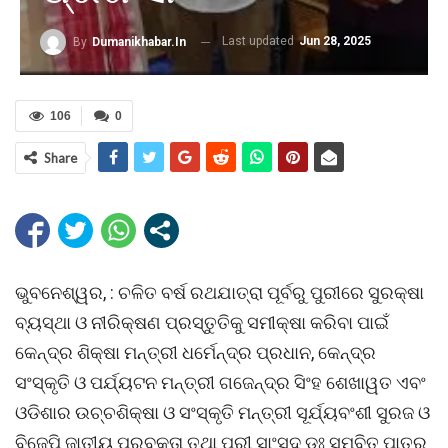
Last updated
Jun 28, 2025
By
Dumanikhabar.in
106
0
Share
ଭୁବନେଶ୍ୱର, : ଚଳିତ ବର୍ଷ ରଥଯାତ୍ରା ପୂର୍ବରୁ ପୁରୀରେ ସୁରକ୍ଷା
ବ୍ୟସ୍ଥା ଓ ନୀରିକ୍ଷଣ ପ୍ରସ୍ତୁତିକୁ ସମୀକ୍ଷା କରିବା ପାଇଁ
କେନ୍ଦ୍ର ଶିକ୍ଷା ମନ୍ତ୍ରୀ ଧର୍ମେନ୍ଦ୍ର ପ୍ରଧାନ, କେନ୍ଦ୍ର
ସଂସ୍କୃତି ଓ ପର୍ଯ୍ୟଟନ ମନ୍ତ୍ରୀ ଗଜେନ୍ଦ୍ର ସିଂହ ଶେଖାୱତ ଏବଂ
ଓଡିଶାର ଉଚ୍ଚଶିକ୍ଷା ଓ ସଂସ୍କୃତି ମନ୍ତ୍ରୀ ସୂର୍ଯ୍ୟବଂଶୀ ସୁରଜ ଓ
ବିଜେପି ଜାତୀୟ ପ୍ରବକ୍ତା ତଥା ପୁରୀ ସାଂସଦ ଡଃ ସମ୍ବିତ ପାତ୍ର