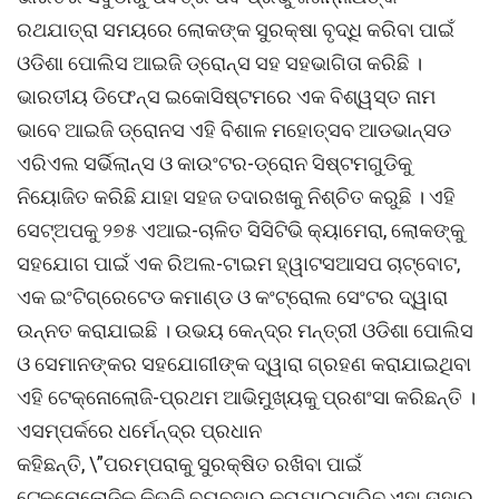
ରଥଯାତ୍ରା ସମୟରେ ଲୋକଙ୍କ ସୁରକ୍ଷା ବୃଦ୍ଧି କରିବା ପାଇଁ
ଓଡିଶା ପୋଲିସ ଆଇଜି ଡ୍ରୋନ୍‌ସ ସହ ସହଭାଗିତା କରିଛି ।
ଭାରତୀୟ ଡିଫେନ୍ସ ଇକୋସିଷ୍ଟମରେ ଏକ ବିଶ୍ୱସ୍ତ ନାମ
ଭାବେ ଆଇଜି ଡ୍ରୋନସ ଏହି ବିଶାଳ ମହୋତ୍ସବ ଆଡଭାନ୍ସଡ
ଏରିଏଲ ସର୍ଭିଲାନ୍ସ ଓ କାଉଂଟର-ଡ୍ରୋନ ସିଷ୍ଟମଗୁଡିକୁ
ନିୟୋଜିତ କରିଛି ଯାହା ସହଜ ତଦାରଖକୁ ନିଶ୍ଚିତ କରୁଛି । ଏହି
ସେଟ୍‌ଅପକୁ ୨୭୫ ଏଆଇ-ଚାଳିତ ସିସିଟିଭି କ୍ୟାମେରା, ଲୋକଙ୍କୁ
ସହଯୋଗ ପାଇଁ ଏକ ରିଅଲ-ଟାଇମ ହ୍ୱାଟସଆସପ ଚାଟ୍‌ବୋଟ,
ଏକ ଇଂଟିଗ୍ରେଟେଡ କମାଣ୍ଡ ଓ କଂଟ୍ରୋଲ ସେଂଟର ଦ୍ୱାରା
ଉନ୍ନତ କରାଯାଇଛି । ଉଭୟ କେନ୍ଦ୍ର ମନ୍ତ୍ରୀ ଓଡିଶା ପୋଲିସ
ଓ ସେମାନଙ୍କର ସହଯୋଗୀଙ୍କ ଦ୍ୱାରା ଗ୍ରହଣ କରାଯାଇଥିବା
ଏହି ଟେକ୍ନୋଲୋଜି-ପ୍ରଥମ ଆଭିମୁଖ୍ୟକୁ ପ୍ରଶଂସା କରିଛନ୍ତି ।
ଏସମ୍ପର୍କରେ ଧର୍ମେନ୍ଦ୍ର ପ୍ରଧାନ
କହିଛନ୍ତି, \”ପରମ୍ପରାକୁ ସୁରକ୍ଷିତ ରଖିବା ପାଇଁ
ଟେକ୍ନୋଲୋଜିକୁ କିଭଳି ବ୍ୟବହାର କରାଯାଇପାରିବ ଏହା ତାହାର