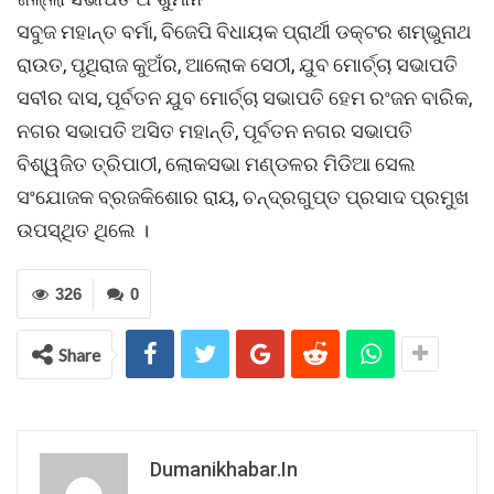
ସବୁଜ ମହାନ୍ତ ବର୍ମା, ବିଜେପି ବିଧାୟକ ପ୍ରାର୍ଥୀ ଡକ୍ଟର ଶମ୍ଭୁନାଥ
ରାଉତ, ପୃଥିରାଜ କୁଅଁର, ଆଲୋକ ସେଠୀ, ଯୁବ ମୋର୍ଚ୍ଚା ସଭାପତି
ସବୀର ଦାସ, ପୂର୍ବତନ ଯୁବ ମୋର୍ଚ୍ଚା ସଭାପତି ହେମ ରଂଜନ ବାରିକ,
ନଗର ସଭାପତି ଅସିତ ମହାନ୍ତି, ପୂର୍ବତନ ନଗର ସଭାପତି
ବିଶ୍ୱଜିତ ତ୍ରିପାଠୀ, ଲୋକସଭା ମଣ୍ଡଳର ମିଡିଆ ସେଲ
ସଂଯୋଜକ ବ୍ରଜକିଶୋର ରାୟ, ଚନ୍ଦ୍ରଗୁପ୍ତ ପ୍ରସାଦ ପ୍ରମୁଖ
ଉପସ୍ଥିତ ଥିଲେ ।
326
0
Share
Dumanikhabar.in