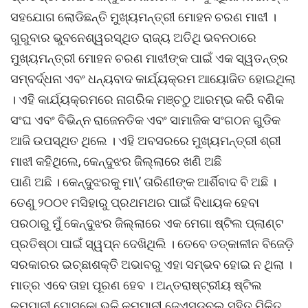
ସହଯୋଗ ଲୋଡିଛନ୍ତି ମୁଖ୍ୟମନ୍ତ୍ରୀ ମୋହନ ଚରଣ ମାଝୀ ।
ଗୁରୁବାର ଭୁବନେଶ୍ୱରସ୍ଥିତ ରାଜ୍ୟ ଅତିଥି ଭବନଠାରେ
ମୁଖ୍ୟମନ୍ତ୍ରୀ ମୋହନ ଚରଣ ମାଝୀଙ୍କ ପାଇଁ ଏକ ସ୍ୱତନ୍ତ୍ର
ସମ୍ବର୍ଦ୍ଧନା ଏବଂ ଧନ୍ୟବାଦ କାର୍ଯ୍ୟକ୍ରମ ଆୟୋଜିତ ହୋଇଥିଲା
। ଏହି କାର୍ଯ୍ୟକ୍ରମରେ ନାଗରିକ ମଞ୍ଚଠୁ ଆରମ୍ଭ କରି ବଣିକ
ସଂଘ ଏବଂ ବିଭିନ୍ନ ରାଜେନତିକ ଏବଂ ସାମାଜିକ ସଂଗଠନ ଗୁଡିକ
ଆଜି ଉପସ୍ଥିତ ଥିଲେ । ଏହି ଅବସରରେ ମୁଖ୍ୟମନ୍ତ୍ରୀ ଶ୍ରୀ
ମାଝୀ କହିଥିଲେ, କେନ୍ଦୁଝର ଜିଲ୍ଲାରେ ଖଣି ଅଛି
ପାଣି ଅଛି । କେନ୍ଦୁଝରକୁ ମା\’ ତାରିଣୀଙ୍କ ଆର୍ଶିବାଦ ବି ଅଛି ।
ତେଣୁ ୨୦୦୧ ମସିହାରୁ ପ୍ରଥମଥର ପାଇଁ ବିଧାୟକ ହେବା
ପରଠାରୁ ମୁଁ କେନ୍ଦୁଝର ଜିଲ୍ଲାରେ ଏକ ମେଗା ଷ୍ଟିଲ ପ୍ଲାଣ୍ଟ
ପ୍ରତିଷ୍ଠା ପାଇଁ ସ୍ୱପ୍ନ ଦେଖିଥିଲି । ତେବେ ତତ୍‌କାଳୀନ ବିଜେଡ଼ି
ସରକାରର ଇଚ୍ଛାଶକ୍ତି ଅଭାବରୁ ଏହା ସମ୍ଭବ ହୋଇ ନ ଥିଲା ।
ମାତ୍ର ଏବେ ତାହା ପୂରଣ ହେବ । ଅନ୍ତରାଷ୍ଟ୍ରୀୟ ଷ୍ଟିଲ
କମ୍ପାନୀ ପୋସ୍କୋ ଭଳି କମ୍ପାନୀ ଜେଏସଡବ୍ଲୁ ସହିତ ମିଳିତ