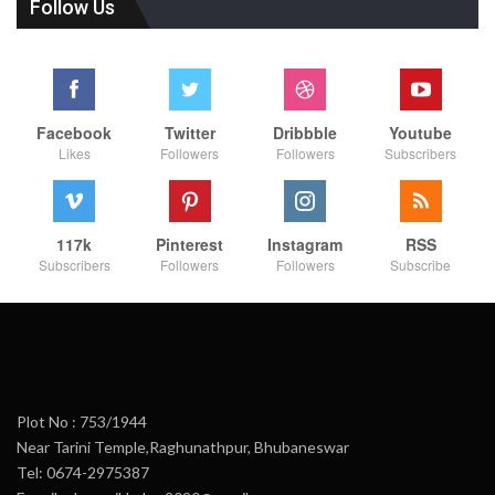
Follow Us
Facebook
Twitter
Dribbble
Youtube
Likes
Followers
Followers
Subscribers
117k
Pinterest
Instagram
RSS
Subscribers
Followers
Followers
Subscribe
Plot No : 753/1944
Near Tarini Temple,Raghunathpur, Bhubaneswar
Tel: 0674-2975387