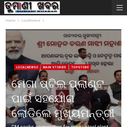
Home
LocalNewse
LOCALNEWSE
MAIN STORIES
TOPSTORE
ମେଗା ଷ୍ଟିଲ ପ୍ଲାଣ୍ଟ
ପାଇଁ ସହଯୋଗ
ଲୋଡିଲେ ମୁଖ୍ୟମନ୍ତ୍ରୀ
CM seeks cooperation for mega steel plant