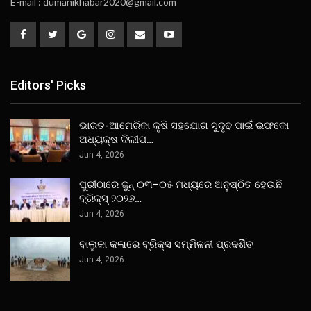
E-mail : dumanikhabar2020@gmail.com
Editors' Picks
ଭାରତ-ଆମେରିକା କୃଷି ସହଯୋଗ ସୁଦୃଢ ପାଇଁ ଇଫକୋ
ଅଧ୍ୟକ୍ଷ ଦିଲୀପ…
Jun 4, 2026
ପୁରୀଠାରେ ଜୁନ୍ ୦୩–୦୫ ମଧ୍ୟରେ ଅନୁଷ୍ଠିତ ହେଉଛି
ବ୍ରିକ୍ସ୍ ୨୦୨୬…
Jun 4, 2026
ବାଲୁକା କଳାରେ ବ୍ରିକ୍ସ ସମ୍ମିଳନୀ ପ୍ରଦର୍ଶିତ
Jun 4, 2026