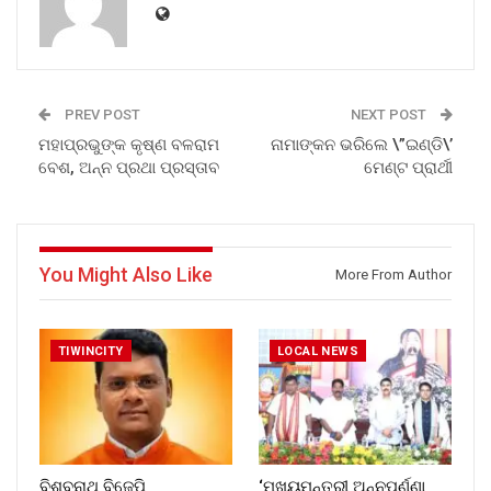
PREV POST
NEXT POST
ମହାପ୍ରଭୁଙ୍କ କୃଷ୍ଣ ବଳରାମ
ନାମାଙ୍କନ ଭରିଲେ \”ଇଣ୍ଡି\’
ବେଶ, ଅନ୍ନ ପ୍ରଥା ପ୍ରସ୍ତାବ
ମେଣ୍ଟ ପ୍ରାର୍ଥୀ
You Might Also Like
More From Author
TIWINCITY
LOCAL NEWS
ବିଶ୍ବନାଥ ବିଜେପି
‘ମୁଖ୍ୟମନ୍ତ୍ରୀ ଅନ୍ନପୂର୍ଣ୍ଣା