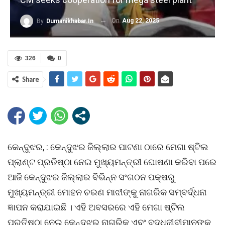
On
Aug 22, 2025
By
Dumanikhabar.in
326
0
Share
କେନ୍ଦୁଝର, : କେନ୍ଦୁଝର ଜିଲ୍ଲାର ପାଟଣା ଠାରେ ମେଗା ଷ୍ଟିଲ
ପ୍ଲାଣ୍ଟ ପ୍ରତିଷ୍ଠା ନେଇ ମୁଖ୍ୟମନ୍ତ୍ରୀ ଘୋଷଣା କରିବା ପରେ
ଆଜି କେନ୍ଦୁଝର ଜିଲ୍ଲାର ବିଭିନ୍ନ ସଂଗଠନ ପକ୍ଷରୁ
ମୁଖ୍ୟମନ୍ତ୍ରୀ ମୋହନ ଚରଣ ମାଝୀଙ୍କୁ ନାଗରିକ ସମ୍ବର୍ଦ୍ଧନା
ଜ୍ଞାପନ କରାଯାଇଛି । ଏହି ଅବସରରେ ଏହି ମେଗା ଷ୍ଟିଲ
ପ୍ରତିଷ୍ଠା ନେଇ କେନ୍ଦୁଝର ନାଗରିକ ଏବଂ ବୁଦ୍ଧିଜୀବୀମାନଙ୍କ