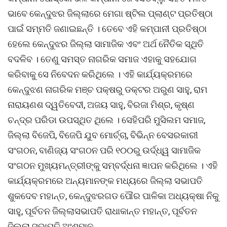
ଭାବେ କେନ୍ଦୁଝର ଜିଲ୍ଲାରେ ମେଗା ଷ୍ଟିଲ ପ୍ଲାଣ୍ଟ ପ୍ରତିଷ୍ଠା
ପାଇଁ ସମ୍ମତି ଜଣାଇଛନ୍ତି । ତେବେ ଏହି କମ୍ପାନୀ ପ୍ରତିଷ୍ଠା
ହେଲେ କେନ୍ଦୁଝର ଜିଲ୍ଲା ସାମାଜିକ ଏବଂ ଅର୍ଥ ନୈତିକ ସ୍ଥିତି
ବଦଳିବ । ତେଣୁ ସମସ୍ତ ନାଗରିକ ସମାଜ ଏହାକୁ ସହଯୋଗ
କରିବାକୁ ସେ ନିବେଦନ କରିଥିଲେ । ଏହି କାର୍ଯ୍ୟକ୍ରମରେ
କେନ୍ଦୁଝଣ ନାଗରିକ ମଞ୍ଚ ପକ୍ଷରୁ ଡକ୍ଟର ଅରୁଣ ସାହୁ, ରାମ
ନାରାୟଣଶ ଦ୍ୱତିବେଦୀ, ଅଜୟ ସାହୁ, ବିରଜା ମିଶ୍ର, କୃଷ୍ଣ
ଚନ୍ଦ୍ର ପରିଡା ଉପସ୍ଥିତ ଥିଲେ । ସେହିପରି ମୁସିଲମ ସମାଜ,
ଜିଲ୍ଲା ବିଜେପି, ବିଜେପି ଯୁବ ମୋର୍ଚ୍ଚା, ବିଭିନ୍ନ ବେସରକାରୀ
ସଂଗଠନ, ବାଣିଜ୍ୟ ସଂଗଠନ ପରି ୧୦୦ରୁ ଉର୍ଦ୍ଧ୍ୱ ସାମାଜିକ
ସଂଗଠନ ମୁଖ୍ୟମନ୍ତ୍ରୀଙ୍କୁ ସମ୍ବର୍ଦ୍ଧନା ଜ୍ଞାପନ କରିଥିଲେ । ଏହି
କାର୍ଯ୍ୟକ୍ରମରେ ଅନ୍ୟମାନଙ୍କ ମଧ୍ୟରେ ଜିଲ୍ଲା ସଭାପତି
ଶୁକଦେବ ମହାନ୍ତ, କେନ୍ଦୁଝରଗଡ ପୌର ପାଳିକା ଅଧ୍ୟକ୍ଷା ନିକୁ
ସାହୁ, ପୂର୍ବତନ ଜିଲ୍ଲାସଭାପତି ରାଧାକାନ୍ତ ମହାନ୍ତ, ପୂର୍ବତନ
ଜିଲ୍ଲା ସଭାପତି ଅଂଶୁମାନ