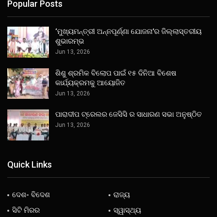
Popular Posts
‘ମୁଖ୍ୟମନ୍ତ୍ରୀ ଅନ୍ନପୂର୍ଣ୍ଣା ଯୋଜନା’ର ଜିଲ୍ଲାସ୍ତରୀୟ
ଶୁଭାରମ୍ଭ
Jun 13, 2026
ଶିଶୁ ଶ୍ରମିକ ବିଲୋପ ପାଇଁ ୧୫ ଦିନିଆ ବିଶେଷ
କାର୍ଯ୍ୟକ୍ରମକୁ ଆୟୋଜିତ
Jun 13, 2026
ପାରାଦୀପ ଟ୍ରେଲର ଜେସିସି ର ସାଧାରଣ ସଭା ଅନୁଷ୍ଠିତ
Jun 13, 2026
Quick Links
ଦେଶ- ବିଦେଶ
ରାଜ୍ୟ
ସିଟି ମିରର
ସ୍ୱାସ୍ଥ୍ୟ