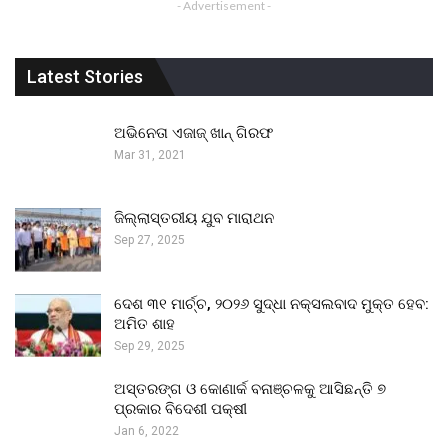
- Advertisement -
Latest Stories
ଅଭିନେତା ଏଜାଜ୍ ଖାନ୍ ଗିରଫ
Mar 31, 2021
ଜିଲ୍ଲାସ୍ତରୀୟ ଯୁବ ମାରାଥନ
Sep 27, 2025
ଦେଶ ୩୧ ମାର୍ଚ୍ଚ, ୨୦୨୬ ସୁଦ୍ଧା ନକ୍ସଲବାଦ ମୁକ୍ତ ହେବ:
ଅମିତ ଶାହ
Sep 29, 2025
ଅସ୍ତରଙ୍ଗ ଓ କୋଣାର୍କ ବନାଞ୍ଚଳକୁ ଆସିଛନ୍ତି ୭
ପ୍ରକାର ବିଦେଶୀ ପକ୍ଷୀ
Jan 6, 2022