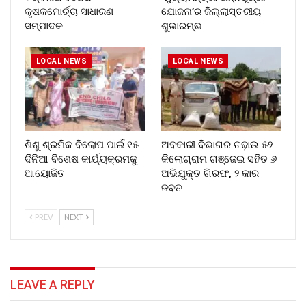
କୃଷକମୋର୍ଚ୍ଚା ସାଧାରଣ
ଯୋଜନା’ର ଜିଲ୍ଲାସ୍ତରୀୟ
ସମ୍ପାଦକ
ଶୁଭାରମ୍ଭ
LOCAL NEWS
LOCAL NEWS
ଶିଶୁ ଶ୍ରମିକ ବିଲୋପ ପାଇଁ ୧୫
ଅବକାରୀ ବିଭାଗର ଚଢ଼ାଉ ୫୨
ଦିନିଆ ବିଶେଷ କାର୍ଯ୍ୟକ୍ରମକୁ
କିଲୋଗ୍ରାମ ଗଞ୍ଜେଇ ସହିତ ୬
ଆୟୋଜିତ
ଅଭିଯୁକ୍ତ ଗିରଫ, ୨ କାର
ଜବତ
PREV
NEXT
LEAVE A REPLY