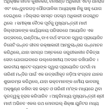
ଅଧିକ୍ଷକ ନୀତିନ କୁଶଳକର, ବନଖଣ୍ଡ ଅଧିକାରୀ ଏଚଡ଼ି ଧନରାଜ
ଏବଂ କେନ୍ଦୁଝରଗଡ଼ ପୌରପାଳିକା ଅଧ୍ୟକ୍ଷା ନିକୁ ସାହୁ ଯୋଗ
ଦେଇଥିଲେ । ଜିଲ୍ଲାର ସମସ୍ତ ପଦସ୍ଥ ଅଧିକାରୀ ଉପସ୍ଥିତ
ଥିଲେ । ସମୀକ୍ଷା ବୈଠକ ପୂର୍ବରୁ ମୁଖ୍ୟମନ୍ତ୍ରୀ ମାଝୀ
ଜିଲ୍ଲାପାଳଙ୍କ କାର୍ଯ୍ୟାଳୟ ପରିସରରେ ଆୟୋଜିତ ଏକ
ଉତ୍ସବରେ, ଇଣ୍ଡିଆନ୍ ବାଏ ବାର୍ଥ ସଂଗଠନ ଦ୍ୱାରା ପ୍ରାୟୋଜିତ
ତିନୋଟି ଉନ୍ନତ ଜୀବନ ରକ୍ଷାକାରୀ ଆମ୍ବୁଲାନ୍ସର ଉନ୍ମୋଚନ
କରିଥିଲେ, ଯାହା ସମଗ୍ର ଅଞ୍ଚଳରେ ଜରୁରୀକାଳୀନ ଚିକିତ୍ସା
ସେବା ଯୋଗାଇବାରେ ଉଲ୍ଲେଖନୀୟ ଅବଦାନ ରଖିପାରିବ ।
ଭାରତୀୟ ଷ୍ଟେଟ ବ୍ୟାଙ୍କ ଦ୍ୱାରା ପ୍ରାୟୋଜିତ ଘଟଗାଁ ମା
ତାରିଣୀ ମନ୍ଦିର ପାଇଁ ଏକ ଉତ୍ସର୍ଗୀକୃତ ନଡ଼ିଆ ସଂଗ୍ରହ ଯାନର
ଶୁଭାରମ୍ଭ କରିଥିଲେ, ଯାହା ଭକ୍ତମାନଙ୍କ ଧର୍ମୀୟ ଭାବନାକୁ
ଅକ୍ଷୁଣ୍ଣ ରଖିବା ସହ ଭକ୍ତ ଓ ତାରିଣୀ ମା’ଙ୍କ ମଧ୍ୟରେ ଥିବା
ଦୂରତ୍ୱକୁ ହ୍ରାସ କରିପାରିବ । ଆହୁରିମଧ୍ୟ ମୁଖ୍ୟମନ୍ତ୍ରୀ ଶ୍ରୀ
ମାଝୀ ଅଭିନବ ଏକଲ ରଥ ମୋବାଇଲ୍ ଶିକ୍ଷା ୟୁନିଟର ମଧ୍ୟ