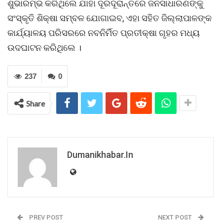
ଶୁଭାରମ୍ଭ କରିଥିଲେ ଯାହା ଦୂରଦୂରାନ୍ତରେ ଜନସାଧାରଣଙ୍କୁ
ସଂସ୍କୃତି ଶିକ୍ଷା ସମ୍ବଳ ଯୋଗାଇବ, ଏହା ସହିତ ଜିଲ୍ଲାପାଳଙ୍କ
କାର୍ଯ୍ୟାଳୟ ପରିସରରେ ନବନିର୍ମିତ ପ୍ରତୀକ୍ଷା ଗୃହର ମଧ୍ୟ
ଉଦଘାଟନ କରିଥିଲେ ।
237
0
Share
Dumanikhabar.in
PREV POST
NEXT POST