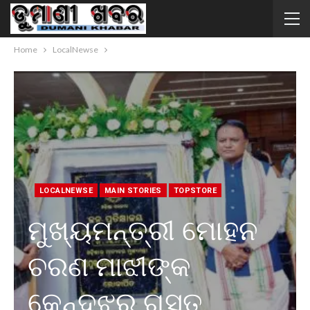
Home
LocalNewse
LOCALNEWSE
MAIN STORIES
TOPSTORE
ମୁଖ୍ୟମନ୍ତ୍ରୀ ମୋହନ
ଚରଣ ମାଝୀଙ୍କ
କେନ୍ଦୁଝର ଗସ୍ତ