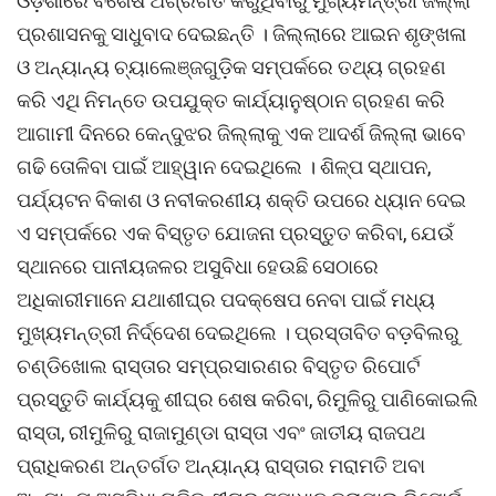
ଓଡ଼ିଶାରେ ବିଶେଷ ଅଗ୍ରଗତି କରୁଥିବାରୁ ମୁଖ୍ୟମନ୍ତ୍ରୀ ଜିଲ୍ଲା
ପ୍ରଶାସନକୁ ସାଧୁବାଦ ଦେଇଛନ୍ତି । ଜିଲ୍ଲାରେ ଆଇନ ଶୃଙ୍ଖଳା
ଓ ଅନ୍ୟାନ୍ୟ ଚ୍ୟାଲେଞ୍ଜଗୁଡ଼ିକ ସମ୍ପର୍କରେ ତଥ୍ୟ ଗ୍ରହଣ
କରି ଏଥି ନିମନ୍ତେ ଉପଯୁକ୍ତ କାର୍ଯ୍ୟାନୁଷ୍ଠାନ ଗ୍ରହଣ କରି
ଆଗାମୀ ଦିନରେ କେନ୍ଦୁଝର ଜିଲ୍ଲାକୁ ଏକ ଆଦର୍ଶ ଜିଲ୍ଲା ଭାବେ
ଗଢି ତୋଳିବା ପାଇଁ ଆହ୍ୱାନ ଦେଇଥିଲେ । ଶିଳ୍ପ ସ୍ଥାପନ,
ପର୍ଯ୍ୟଟନ ବିକାଶ ଓ ନବୀକରଣୀୟ ଶକ୍ତି ଉପରେ ଧ୍ୟାନ ଦେଇ
ଏ ସମ୍ପର୍କରେ ଏକ ବିସ୍ତୃତ ଯୋଜନା ପ୍ରସ୍ତୁତ କରିବା, ଯେଉଁ
ସ୍ଥାନରେ ପାନୀୟଜଳର ଅସୁବିଧା ହେଉଛି ସେଠାରେ
ଅଧିକାରୀମାନେ ଯଥାଶୀଘ୍ର ପଦକ୍ଷେପ ନେବା ପାଇଁ ମଧ୍ୟ
ମୁଖ୍ୟମନ୍ତ୍ରୀ ନିର୍ଦ୍ଦେଶ ଦେଇଥିଲେ । ପ୍ରସ୍ତାବିତ ବଡ଼ବିଲରୁ
ଚଣ୍ଡିଖୋଲ ରାସ୍ତାର ସମ୍ପ୍ରସାରଣର ବିସ୍ତୃତ ରିପୋର୍ଟ
ପ୍ରସ୍ତୁତି କାର୍ଯ୍ୟକୁ ଶୀଘ୍ର ଶେଷ କରିବା, ରିମୁଳିରୁ ପାଣିକୋଇଲି
ରାସ୍ତା, ରୀମୁଳିରୁ ରାଜାମୁଣ୍ଡା ରାସ୍ତା ଏବଂ ଜାତୀୟ ରାଜପଥ
ପ୍ରାଧିକରଣ ଅନ୍ତର୍ଗତ ଅନ୍ୟାନ୍ୟ ରାସ୍ତାର ମରାମତି ଅବା