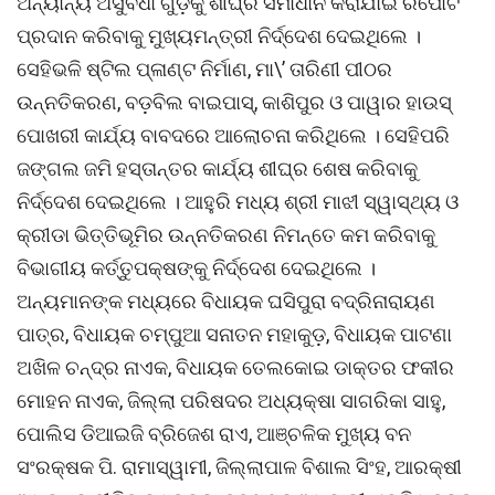
ଅନ୍ୟାନ୍ୟ ଅସୁବିଧା ଗୁଡ଼ିକୁ ଶୀଘ୍ର ସମାଧାନ କରାଯାଇ ରିପୋର୍ଟ
ପ୍ରଦାନ କରିବାକୁ ମୁଖ୍ୟମନ୍ତ୍ରୀ ନିର୍ଦ୍ଦେଶ ଦେଇଥିଲେ ।
ସେହିଭଳି ଷ୍ଟିଲ ପ୍ଳାଣ୍ଟ ନିର୍ମାଣ, ମା\’ ତାରିଣୀ ପୀଠର
ଉନ୍ନତିକରଣ, ବଡ଼ବିଲ ବାଇପାସ୍‌, କାଶିପୁର ଓ ପାୱାର ହାଉସ୍
ପୋଖରୀ କାର୍ଯ୍ୟ ବାବଦରେ ଆଲୋଚନା କରିଥିଲେ । ସେହିପରି
ଜଙ୍ଗଲ ଜମି ହସ୍ତାନ୍ତର କାର୍ଯ୍ୟ ଶୀଘ୍ର ଶେଷ କରିବାକୁ
ନିର୍ଦ୍ଦେଶ ଦେଇଥିଲେ । ଆହୁରି ମଧ୍ୟ ଶ୍ରୀ ମାଝୀ ସ୍ୱାସ୍ଥ୍ୟ ଓ
କ୍ରୀଡା ଭିତ୍ତିଭୂମିର ଉନ୍ନତିକରଣ ନିମନ୍ତେ କମ କରିବାକୁ
ବିଭାଗୀୟ କର୍ତ୍ତୁପକ୍ଷଙ୍କୁ ନିର୍ଦ୍ଦେଶ ଦେଇଥିଲେ ।
ଅନ୍ୟମାନଙ୍କ ମଧ୍ୟରେ ବିଧାୟକ ଘସିପୁରା ବଦ୍ରିନାରାୟଣ
ପାତ୍ର, ବିଧାୟକ ଚମ୍ପୁଆ ସନାତନ ମହାକୁଡ଼, ବିଧାୟକ ପାଟଣା
ଅଖିଳ ଚନ୍ଦ୍ର ନାଏକ, ବିଧାୟକ ତେଲକୋଇ ଡାକ୍ତର ଫକୀର
ମୋହନ ନାଏକ, ଜିଲ୍ଲା ପରିଷଦର ଅଧ୍ୟକ୍ଷା ସାଗରିକା ସାହୁ,
ପୋଲିସ ଡିଆଇଜି ବ୍ରିଜେଶ ରାଏ, ଆଞ୍ଚଳିକ ମୁଖ୍ୟ ବନ
ସଂରକ୍ଷକ ପି. ରାମାସ୍ୱାମୀ, ଜିଲ୍ଲାପାଳ ବିଶାଲ ସିଂହ, ଆରକ୍ଷୀ