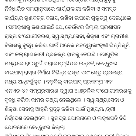
ନିର୍ଦ୍ଧାରିତ ସମୟାନୁସାରେ କାର୍ଯ୍ୟକାରୀ କରିବା ଓ ସମସ୍ତ
କାର୍ଯ୍ୟର ଗୁଣବତ୍ତା ବଜାୟ ରଖିବା ଉପରେ ଗୁରୁତ୍ୱ ଦେଇଥିଲେ
। ସମୀକ୍ଷାରୁ ଜଣାଯାଇଛି ଯେ, କେଉଁଝର ଜିଲ୍ଲା ପ୍ରଶାସନ
ରାସ୍ତା ସଂଯୋଗୀକରଣ, ସ୍ୱାସ୍ଥ୍ୟସେବା, ଶିକ୍ଷା ଏବଂ ଗ୍ରାମୀଣ
ବିକାଶକୁ ବୃଦ୍ଧି କରିବା ପାଇଁ ଅନେକ ମହତ୍ୱାକାଂକ୍ଷୀ ଭିତ୍ତିଭୂମି
ଏବଂ କଲ୍ୟାଣକାରୀ ପ୍ରକଳ୍ପ ହାତକୁ ନେଇଛି । ସେଗୁଡ଼ିକ
ମଧ୍ୟରେ ରାଇସୁଆଁ ଏୟାରଷ୍ଟ୍ରିପର ଉନ୍ନତି, କେନ୍ଦୁଝର
ବାଇପାସ୍ ରାସ୍ତା ନିର୍ମାଣ ବିଭିନ୍ନ ରାସ୍ତା ଏବଂ ସେତୁ ପ୍ରକଳ୍ପ
ମଧ୍ୟ ଅନ୍ତର୍ଭୁକ୍ତ । ବଡ଼ବିଲ୍ ବାଇପାସ୍ ପ୍ରକଳ୍ପ ଏବଂ
ଏନଏଚ-୪୯ ସମ୍ପ୍ରସାରଣ ଦ୍ୱାରା ଆଞ୍ଚଳିକ ସଂଯୋଗୀକରଣକୁ
ବୃଦ୍ଧି କରିବା କାମର ତଥ୍ୟ ନେଇଥିଲେ । ସ୍ୱାସ୍ଥ୍ୟସେବା ଓ
ଶିକ୍ଷା ସେବାକୁ ଆହୁରି ସୁଦୃଢ଼ କରିବା ପାଇଁ ମୁଖ୍ୟମନ୍ତ୍ରୀ
ନିର୍ଦ୍ଦେଶ ଦେଇଥିଲେ । ସୁଭଦ୍ରା ଯୋଜନାରେ ଓ ଲକ୍ଷପତି ଦିଦି
ଯୋଜନାରେ କେନ୍ଦୁଝର ଜିଲ୍ଲା