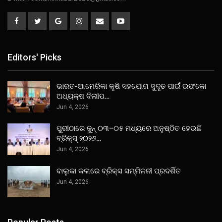
Editors' Picks
ଭାରତ-ଆମେରିକା କୃଷି ସହଯୋଗ ସୁଦୃଢ ପାଇଁ ଇଫକୋ
ଅଧ୍ୟକ୍ଷ ଦିଲୀପ…
Jun 4, 2026
ପୁରୀଠାରେ ଜୁନ୍ ୦୩–୦୫ ମଧ୍ୟରେ ଅନୁଷ୍ଠିତ ହେଉଛି
ବ୍ରିକ୍ସ୍ ୨୦୨୬…
Jun 4, 2026
ବାଲୁକା କଳାରେ ବ୍ରିକ୍ସ ସମ୍ମିଳନୀ ପ୍ରଦର୍ଶିତ
Jun 4, 2026