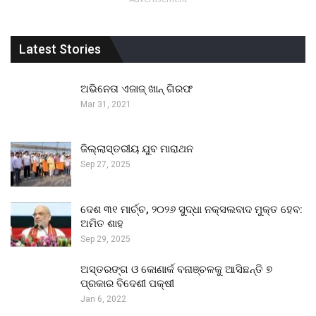
Latest Stories
ଅଭିନେତା ଏଜାଜ୍ ଖାନ୍ ଗିରଫ
Mar 31, 2021
ଜିଲ୍ଲାସ୍ତରୀୟ ଯୁବ ମାରାଥନ
Sep 27, 2025
ଦେଶ ୩୧ ମାର୍ଚ୍ଚ, ୨୦୨୬ ସୁଦ୍ଧା ନକ୍ସଲବାଦ ମୁକ୍ତ ହେବ:
ଅମିତ ଶାହ
Sep 29, 2025
ଅସ୍ତରଙ୍ଗ ଓ କୋଣାର୍କ ବନାଞ୍ଚଳକୁ ଆସିଛନ୍ତି ୭
ପ୍ରକାର ବିଦେଶୀ ପକ୍ଷୀ
Jan 6, 2022