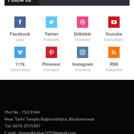
Facebook
Twitter
Dribbble
Youtube
Likes
Followers
Followers
Subscribers
117k
Pinterest
Instagram
RSS
Subscribers
Followers
Followers
Subscribe
Plot No : 753/1944
Near Tarini Temple,Raghunathpur, Bhubaneswar
Tel: 0674-2975387
E-mail : dumanikhabar2020@gmail.com