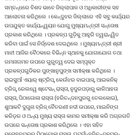
ସମ୍ବନ୍ଧରେ ବିଶଦ ଭାବେ ଜିଲ୍ଲାପାଳ ଓ ଅଧିକାରୀଙ୍କ ସହ
ଆଲୋଚନା କରିଥିଲେ । କେନ୍ଦୁଝର ଜିଲ୍ଲାରେ ଏହି ସବୁ କାର୍ଯ୍ୟର
ଉପଯୁକ୍ତ କାର୍ଯ୍ୟନ୍ୱୟନ ଯୋଗୁ ମୁଖ୍ୟମନ୍ତ୍ରୀ ସନ୍ତୋଷ
ପ୍ରକାଶ କରିଥିଲେ । ପ୍ରକଳ୍ପ ଗୁଡ଼ିକୁ ଆହୁରି ତ୍ୱରାନ୍ୱିତ
କରିବା ପାଇଁ ସେ ନିର୍ଦ୍ଦେଶ ଦେଇଥିଲେ । ମୁଖ୍ୟମନ୍ତ୍ରୀ ଶ୍ରୀ
ମାଝୀ ଆଜିର ବୈଠକରେ ବିଭିନ୍ନ ସ୍ଥାନକୁ ଯୋଗାଯୋଗ ତଥା
ଗମନାଗମନ ଉପରେ ଗୁରୁତ୍ୱ ଦେଇ ସମ୍ପୃକ୍ତ
ପ୍ରକଳ୍ପଗୁଡିକର ପୁଙ୍ଖାନୁପୁଙ୍ଖ ସମୀକ୍ଷା କରିଥିଲେ ।
ରାଇସୁଆଁ ଏୟାର୍ ଷ୍ଟ୍ରିପ୍‌, କେଉଁଝର ବାଇପାସ୍‌, ଆଇକନିକ୍
ବ୍ରିଜ୍‌, ରେଲୱେ ଷ୍ଟେସନ୍ ରାସ୍ତା, ନୁଦୁରପଡ଼ାରୁ କାଳିଆହତା
ରାସ୍ତା, ପିଠାଗୋଳା ରାସ୍ତା (ହରିଚନ୍ଦନପୁରରୁ ତେଲକୋଇ),
ଶୁଆକଟି ଦୁଗୁନା ବ୍ରିଜ୍ ବୈତରଣୀ ନଦୀ ଉପରେ, ମାଇନିଙ୍ଗ
କରିଡ଼ର ଓ ଅନ୍ୟ ମୁଖ୍ୟ ରାସ୍ତା କାମର ସମୀକ୍ଷା କରି ଅଗ୍ରଗତି
ଉପରେ ସନ୍ତୋଷ ପ୍ରକାଶ କରିଥିଲେ । ଏହା ସହିତ
ମନୋହରପୁରରୁ ପିଠାଗୋଳା ରାସ୍ତା, ଘଟଗାଁ-ହରିଚନ୍ଦନପୁର-