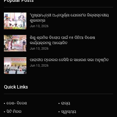
Popular Posts
‘ମୁଖ୍ୟମନ୍ତ୍ରୀ ଅନ୍ନପୂର୍ଣ୍ଣା ଯୋଜନା’ର ଜିଲ୍ଲାସ୍ତରୀୟ
ଶୁଭାରମ୍ଭ
Jun 13, 2026
ଶିଶୁ ଶ୍ରମିକ ବିଲୋପ ପାଇଁ ୧୫ ଦିନିଆ ବିଶେଷ
କାର୍ଯ୍ୟକ୍ରମକୁ ଆୟୋଜିତ
Jun 13, 2026
ପାରାଦୀପ ଟ୍ରେଲର ଜେସିସି ର ସାଧାରଣ ସଭା ଅନୁଷ୍ଠିତ
Jun 13, 2026
Quick Links
ଦେଶ- ବିଦେଶ
ରାଜ୍ୟ
ସିଟି ମିରର
ସ୍ୱାସ୍ଥ୍ୟ