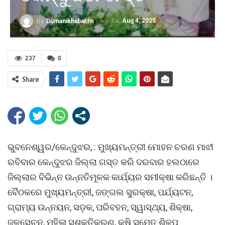
On
Aug 4, 2025
By
Dumanikhabar.in
237
0
Share
ଭୁବନେଶ୍ୱର/କେନ୍ଦୁଝର, : ମୁଖ୍ୟମନ୍ତ୍ରୀ ମୋହନ ଚରଣ ମାଝୀ
ରବିବାର କେନ୍ଦୁଝର ଜିଲ୍ଲା ଗସ୍ତ କରି ଦରବାର ହଲଠାରେ
ଜିଲ୍ଲାର ବିଭିନ୍ନ ଉନ୍ନତିମୂଳକ କାର୍ଯ୍ୟର ସମୀକ୍ଷା କରିଛନ୍ତି ।
ବୈଠକରେ ମୁଖ୍ୟମନ୍ତ୍ରୀ, ଜଙ୍ଗଲ ସୁରକ୍ଷା, ପର୍ଯ୍ୟଟନ,
ଗ୍ରାମ୍ୟ ଉନ୍ନୟନ, ସଡ଼କ, ପରିବହନ, ସ୍ୱାସ୍ଥ୍ୟ, ଶିକ୍ଷା,
ଜଳସେଚନ, ମହିଳା ସଶକ୍ତିକରଣ, କୃଷି ସମେତ ଶିଳ୍ପ