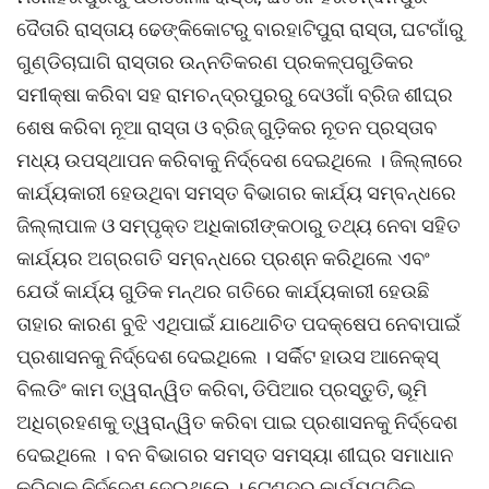
ଦୈତାରି ରାସ୍ତାୟ ଢେଙ୍କିକୋଟରୁ ବାରହାଟିପୁରା ରାସ୍ତା, ଘଟଗାଁରୁ
ଗୁଣ୍ଡିଚାଘାଗି ରାସ୍ତାର ଉନ୍ନତିକରଣ ପ୍ରକଳ୍ପଗୁଡିକର
ସମୀକ୍ଷା କରିବା ସହ ରାମଚନ୍ଦ୍ରପୁରରୁ ଦେଓଗାଁ ବ୍ରିଜ ଶୀଘ୍ର
ଶେଷ କରିବା ନୂଆ ରାସ୍ତା ଓ ବ୍ରିଜ୍ ଗୁଡ଼ିକର ନୂତନ ପ୍ରସ୍ତାବ
ମଧ୍ୟ ଉପସ୍ଥାପନ କରିବାକୁ ନିର୍ଦ୍ଦେଶ ଦେଇଥିଲେ । ଜିଲ୍ଲାରେ
କାର୍ଯ୍ୟକାରୀ ହେଉଥିବା ସମସ୍ତ ବିଭାଗର କାର୍ଯ୍ୟ ସମ୍ବନ୍ଧରେ
ଜିଲ୍ଲାପାଳ ଓ ସମ୍ପୃକ୍ତ ଅଧିକାରୀଙ୍କଠାରୁ ତଥ୍ୟ ନେବା ସହିତ
କାର୍ଯ୍ୟର ଅଗ୍ରଗତି ସମ୍ବନ୍ଧରେ ପ୍ରଶ୍ନ କରିଥିଲେ ଏବଂ
ଯେଉଁ କାର୍ଯ୍ୟ ଗୁଡିକ ମନ୍ଥର ଗତିରେ କାର୍ଯ୍ୟକାରୀ ହେଉଛି
ତାହାର କାରଣ ବୁଝି ଏଥିପାଇଁ ଯାଥୋଚିତ ପଦକ୍ଷେପ ନେବାପାଇଁ
ପ୍ରଶାସନକୁ ନିର୍ଦ୍ଦେଶ ଦେଇଥିଲେ । ସର୍କିଟ ହାଉସ ଆନେକ୍ସ୍
ବିଲଡିଂ କାମ ତ୍ୱରାନ୍ୱିତ କରିବା, ଡିପିଆର ପ୍ରସ୍ତୁତି, ଭୂମି
ଅଧିଗ୍ରହଣକୁ ତ୍ୱରାନ୍ୱିତ କରିବା ପାଇ ପ୍ରଶାସନକୁ ନିର୍ଦ୍ଦେଶ
ଦେଇଥିଲେ । ବନ ବିଭାଗର ସମସ୍ତ ସମସ୍ୟା ଶୀଘ୍ର ସମାଧାନ
କରିବାକୁ ନିର୍ଦ୍ଦେଶ ଦେଇଥିଲେ । ଟେଣ୍ଡର କାର୍ଯ୍ୟଗୁଡ଼ିକୁ