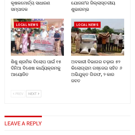
କୃଷକମୋର୍ଚ୍ଚା ସାଧାରଣ
ଯୋଜନା’ର ଜିଲ୍ଲାସ୍ତରୀୟ
ସମ୍ପାଦକ
ଶୁଭାରମ୍ଭ
LOCAL NEWS
LOCAL NEWS
ଶିଶୁ ଶ୍ରମିକ ବିଲୋପ ପାଇଁ ୧୫
ଅବକାରୀ ବିଭାଗର ଚଢ଼ାଉ ୫୨
ଦିନିଆ ବିଶେଷ କାର୍ଯ୍ୟକ୍ରମକୁ
କିଲୋଗ୍ରାମ ଗଞ୍ଜେଇ ସହିତ ୬
ଆୟୋଜିତ
ଅଭିଯୁକ୍ତ ଗିରଫ, ୨ କାର
ଜବତ
PREV
NEXT
LEAVE A REPLY