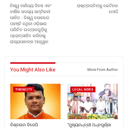
ବିଶ୍ୱ ବାଣିଜ୍ୟ ଦିବସ ଏବଂ
ରାଷ୍ଟ୍ରପତିଙ୍କୁ ଭେଟିଲେ
ବାର୍ଷିକ ସଦସ୍ୟ ସମ୍ମିଳନୀ
ମୋଦି
ପାଳିତ : ବିଶ୍ୱ ବଜାରରେ
ପହଞ୍ଚି ନଥିବା ଓଡ଼ିଶାର
ପରିଚିତ ଉତ୍ପାଦଗୁଡ଼ିକୁ
ପ୍ରୋତ୍ସାହିତ କରିବାକୁ
ରାଜ୍ୟପାଳଙ୍କ ଆହ୍ୱାନ
You Might Also Like
More From Author
TIWINCITY
LOCAL NEWS
ବିଶ୍ବନାଥ ବିଜେପି
‘ମୁଖ୍ୟମନ୍ତ୍ରୀ ଅନ୍ନପୂର୍ଣ୍ଣା