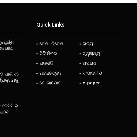
Quick Links
ନପୂର୍ଣ୍ଣା
ଦେଶ- ବିଦେଶ
ରାଜ୍ୟ
ସ୍ତରୀୟ
ସିଟି ମିରର
ସ୍ୱାସ୍ଥ୍ୟ
ରାଜନୀତି
ଅପରାଧ
ମନୋରଞ୍ଜନ
ସଂପାଦକୀୟ
ୋପ ପାଇଁ ୧୫
୍ଯ୍ୟକ୍ରମକୁ
ଯୋଗାଯୋଗ
e-paper
 ଜେସିସି ର
ଷ୍ଠିତ