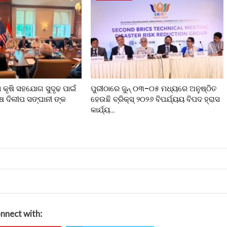
କୃଷି ସହଯୋଗ ସୁଦୃଢ ପାଇଁ
ପୁରୀଠାରେ ଜୁନ୍ ୦୩–୦୫ ମଧ୍ୟରେ ଅନୁଷ୍ଠିତ
ଦିଲୀପ ସଙ୍ଘାନୀ ଙ୍କ
ହେଉଛି ବ୍ରିକ୍ସ୍ ୨୦୨୬ ବିପର୍ଯ୍ୟୟ ବିପଦ ହ୍ରାସ
କାର୍ଯ୍ୟ…
nnect with: