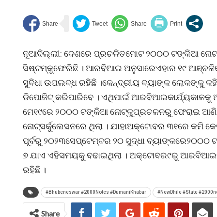
ନୂଆଦିଲ୍ଲୀ: ଦେଶରେ ପ୍ରଚଳିତମୋଟ ୨୦୦୦ ଟଙ୍କିଆ ନୋଟ୍ମଧ
ସିଷ୍ଟମ୍କୁଫେରିଛି । ଆରବିଆଇ ଅନୁସାରେଏହାର ୧୯ ଆଞ୍ଚଳି
ସୁବିଧା ଉପଲବ୍ଧ ରହିଛି ।କେନ୍ଦ୍ରୀୟ ବ୍ୟାଙ୍କ ଲୋକଙ୍କୁ
ଡିପୋଜିଟ୍ କରିପାରିବେ । ଏଥିପାଇଁ ଆରବିଆଇକାର୍ଯ୍ୟକାଳକୁ 
ମେ୧୯ରେ ୨୦୦୦ ଟଙ୍କିଆ ନୋଟ୍କୁପ୍ରଚଳନରୁ ଫେରାଇ ଆଣ
ନୋଟ୍ସର୍କୁଲେସନରେ ଥିଲା । ଯାହାଅକ୍ଟୋବର ୩୧ରେ କମି କେ
ପୂର୍ବରୁ ୨୦୨୩ସେପ୍ଟେମ୍ବର ୨୦ ସୁଦ୍ଧା ବ୍ୟାଙ୍କରେ୨୦୦୦
୭ ଯାଏ ଏହିସମୟକୁ ବଢାଇଥିଲା । ଅକ୍ଟୋବର୯ରୁ ଆରବିଆଇ
ରହିଛି ।
#Bhubeneswar #2000Notes #DumaniKhabar
#NewDhile #State #2000n
Share