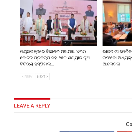
ମୟୂରଭଞ୍ଜରେ ବିକାଶର ମହାଯଜ୍ଞ: ୪୩୦
ଭାରତ-ଆମେରିକା 
କୋଟିର ପ୍ରକଳ୍ପ ସହ ୬୫୦ ଶଯ୍ୟାର ନୂଆ
ଇଫକୋ ଅଧ୍ୟକ୍ଷ 
ଟିଚିଙ୍ଗ୍ ହସ୍ପିଟାଲ…
ଆଲୋଚନା
PREV
NEXT
LEAVE A REPLY
Co