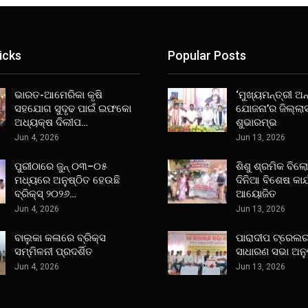
icks
Popular Posts
ଭାରତ-ଆମେରିକା କୃଷି
‘ମୁଖ୍ୟମନ୍ତ୍ରୀ ଅନ୍
ସହଯୋଗ ସୁଦୃଢ ପାଇଁ ଇଫକୋ
ଯୋଜନା’ର ଜିଲ୍ଲା
ଅଧ୍ୟକ୍ଷ ଦିଲୀପ…
ଶୁଭାରମ୍ଭ
Jun 4, 2026
Jun 13, 2026
ପୁରୀଠାରେ ଜୁନ୍ ୦୩–୦୫
ଶିଶୁ ଶ୍ରମିକ ବିଲ
ମଧ୍ୟରେ ଅନୁଷ୍ଠିତ ହେଉଛି
ଦିନିଆ ବିଶେଷ କାର
ବ୍ରିକ୍ସ୍ ୨୦୨୬…
ଆୟୋଜିତ
Jun 4, 2026
Jun 13, 2026
ବାଲୁକା କଳାରେ ବ୍ରିକ୍ସ
ପାରାଦୀପ ଟ୍ରେଲର
ସମ୍ମିଳନୀ ପ୍ରଦର୍ଶିତ
ସାଧାରଣ ସଭା ଅନୁ
Jun 4, 2026
Jun 13, 2026