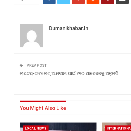
Dumanikhabar.in
PREV POST
ଲାପଟପ୍-ଟାବଲେଟ୍ ଆମଦାନୀ ପାଇଁ ୧୧୦ ଆବେଦନକୁ ଅନୁମତି
You Might Also Like
LOCAL NEWS
INTERNATIONA