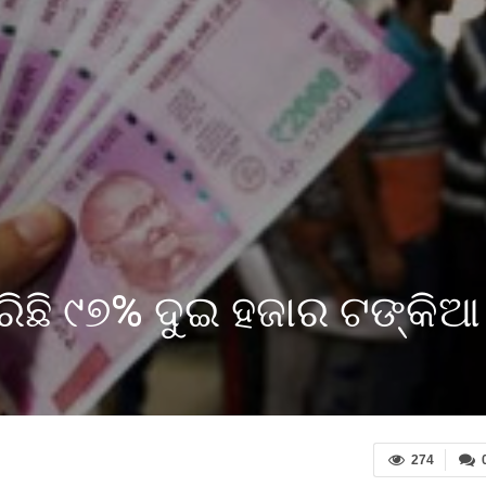
ଫେରିଛି ୯୭% ଦୁଇ ହଜାର ଟଙ୍କିଆ
274