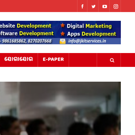
ଯୋଗାଯୋଗ
E-PAPER