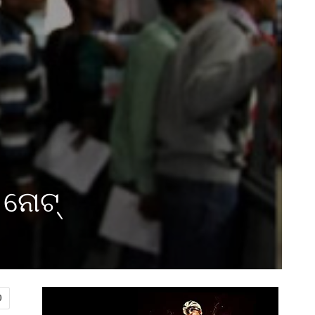
 ନୋଟ୍
0