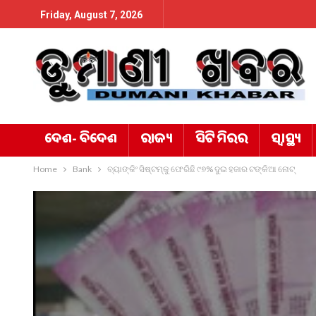
Friday, August 7, 2026
ଦେଶ- ବିଦେଶ
ରାଜ୍ୟ
ସିଟି ମିରର
ସ୍ୱାସ୍ଥ୍ୟ
Home
Bank
ବ୍ୟାଙ୍କିଂ ସିଷ୍ଟମ୍କୁ ଫେରିଛି ୯୭% ଦୁଇ ହଜାର ଟଙ୍କିଆ ନୋଟ୍