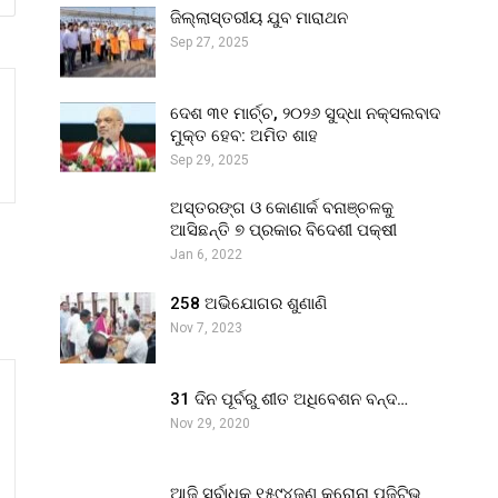
ଜିଲ୍ଲାସ୍ତରୀୟ ଯୁବ ମାରାଥନ
Sep 27, 2025
ଦେଶ ୩୧ ମାର୍ଚ୍ଚ, ୨୦୨୬ ସୁଦ୍ଧା ନକ୍ସଲବାଦ
ମୁକ୍ତ ହେବ: ଅମିତ ଶାହ
Sep 29, 2025
ଅସ୍ତରଙ୍ଗ ଓ କୋଣାର୍କ ବନାଞ୍ଚଳକୁ
ଆସିଛନ୍ତି ୭ ପ୍ରକାର ବିଦେଶୀ ପକ୍ଷୀ
Jan 6, 2022
258 ଅଭିଯୋଗର ଶୁଣାଣି
Nov 7, 2023
31 ଦିନ ପୂର୍ବରୁ ଶୀତ ଅଧିବେଶନ ବନ୍ଦ…
Nov 29, 2020
ଆଜି ସର୍ବାଧିକ ୧୫୯୪ଜଣ କରୋନା ପଜିଟିଭ୍