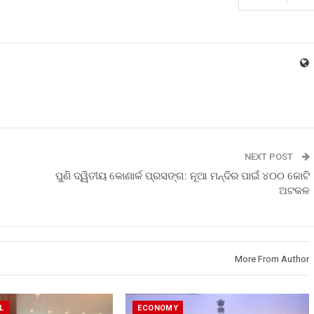
NEXT POST
ପୁଣି ଦ୍ୱିତୀୟ କୋଣାର୍କ ପ୍ରସଙ୍ଗ: ନୂଆ ମନ୍ଦିର ପାଇଁ ୪୦୦ କୋଟି
ଅଟକଳ
More From Author
L
ECONOMY