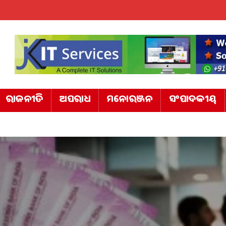
ରାଜନୀତି
ଅପରାଧ
ମନୋରଞ୍ଜନ
ସଂପାଦକୀୟ