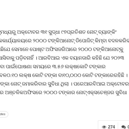
୍ୟରୁ ଅକ୍ଟୋବର ୩୧ ସୁଦ୍ଧା ୯୭ପ୍ରତିଶତ ନୋଟ୍ ବ୍ୟାଙ୍କିଂ
କକାର୍ଯ୍ୟାଳୟରେ ୨୦୦୦ ଟଙ୍କିଆନୋଟ୍ ଡିପୋଜିଟ୍ କିମ୍ବା ବଦଳକରିବ
 କହିଛିଯେ ସେମାନେ ପୋଷ୍ଟ ଅଫିସଜରିଆରେ ୨୦୦୦ ଟଙ୍କିଆନୋଟ୍କୁ
ଆସିବାକୁ ପଡ଼ିବନାହିଁ । ଆରବିଆଇ ଏକ ବୟାନଜାରି କହିଛି ଯେ ୨୦୨୩
ିବା ପାଇଁଘୋଷଣା ସମୟରେ ୩.୫୬ ଲକ୍ଷକୋଟି ଟଙ୍କାର
ବଳ୦.୧୦ ଲକ୍ଷ କୋଟି ଟଙ୍କା ବା୧୦,୦୦୦ କୋଟି ଟଙ୍କାରେରହିଛି ।
 ଟଙ୍କା ନୋଟ୍ ଜମାକରିବାର ସୁବିଧା ଥିଲା । ପରେଆରବିଆଇ ଅକ୍ଟୋବର
ର ଅଞ୍ଚଳିକଅଫିସରେ ୨୦୦୦ ଟଙ୍କାର ନୋଟ୍ଏକ୍ସଚେଞ୍ଜର ସୁବିଧା
otes
274