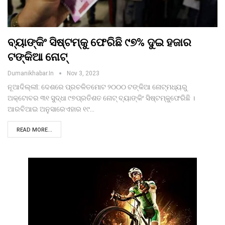
ବ୍ୟାଙ୍କିଂ ସିଷ୍ଟମ୍କୁ ଫେରିଛି ୯୭% ଦୁଇ ହଜାର
ଟଙ୍କିଆ ନୋଟ୍
Dumanikhabar.in
Nov 3, 2023
ନୂଆଦିଲ୍ଲୀ: ଦେଶରେ ପ୍ରଚଳିତମୋଟ ୨୦୦୦ ଟଙ୍କିଆ ନୋଟ୍ମଧ୍ୟରୁ
ଅକ୍ଟୋବର ୩୧ ସୁଦ୍ଧା ୯୭ପ୍ରତିଶତ ନୋଟ୍ ବ୍ୟାଙ୍କିଂ ସିଷ୍ଟମ୍କୁଫେରିଛି ।
ଆରବିଆଇ ଅନୁସାରେଏହାର ୧୯…
READ MORE...