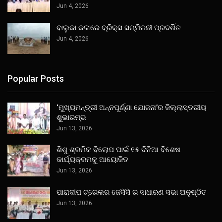
Jun 4, 2026
ବାଲୁକା କଳାରେ ବ୍ରିକ୍ସ ସମ୍ମିଳନୀ ପ୍ରଦର୍ଶିତ
Jun 4, 2026
Popular Posts
‘ମୁଖ୍ୟମନ୍ତ୍ରୀ ଅନ୍ନପୂର୍ଣ୍ଣା ଯୋଜନା’ର ଜିଲ୍ଲାସ୍ତରୀୟ
ଶୁଭାରମ୍ଭ
Jun 13, 2026
ଶିଶୁ ଶ୍ରମିକ ବିଲୋପ ପାଇଁ ୧୫ ଦିନିଆ ବିଶେଷ
କାର୍ଯ୍ୟକ୍ରମକୁ ଆୟୋଜିତ
Jun 13, 2026
ପାରାଦୀପ ଟ୍ରେଲର ଜେସିସି ର ସାଧାରଣ ସଭା ଅନୁଷ୍ଠିତ
Jun 13, 2026