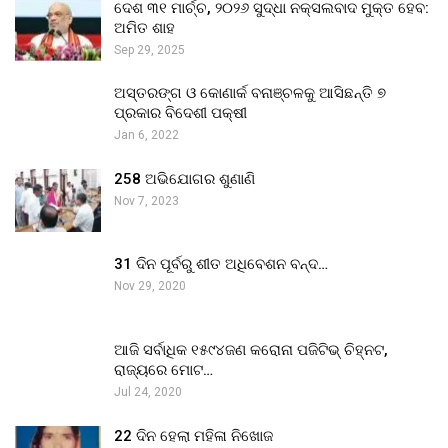
ଦେଶ ୩୧ ମାର୍ଚ୍ଚ, ୨୦୨୬ ସୁଦ୍ଧା ନକ୍ସଲବାଦ ମୁକ୍ତ ହେବ:
ଅମିତ ଶାହ
Sep 29, 2025
ଅସ୍ତରଙ୍ଗ ଓ କୋଣାର୍କ ବନାଞ୍ଚଳକୁ ଆସିଛନ୍ତି ୭
ପ୍ରକାର ବିଦେଶୀ ପକ୍ଷୀ
Jan 6, 2022
258 ଅଭିଯୋଗର ଶୁଣାଣି
Nov 7, 2023
31 ଦିନ ପୂର୍ବରୁ ଶୀତ ଅଧିବେଶନ ବନ୍ଦ…
Nov 29, 2020
ଆଜି ସର୍ବାଧିକ ୧୫୯୪ଜଣ କରୋନା ପଜିଟିଭ୍ ଚିହ୍ନଟ,
ରାଜ୍ୟରେ ମୋଟ…
Jul 24, 2020
22 ଦିନ ହେଲା ମହିଳା ନିଖୋଜ