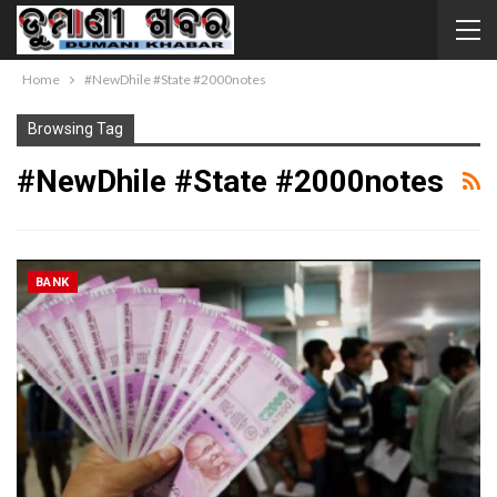
Home
#NewDhile #State #2000notes
Browsing Tag
#NewDhile #State #2000notes
BANK