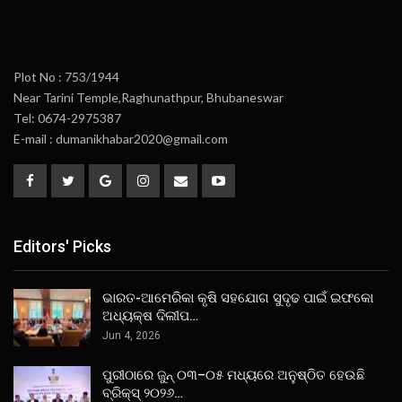
Plot No : 753/1944
Near Tarini Temple,Raghunathpur, Bhubaneswar
Tel: 0674-2975387
E-mail : dumanikhabar2020@gmail.com
Editors' Picks
ଭାରତ-ଆମେରିକା କୃଷି ସହଯୋଗ ସୁଦୃଢ ପାଇଁ ଇଫକୋ
ଅଧ୍ୟକ୍ଷ ଦିଲୀପ…
Jun 4, 2026
ପୁରୀଠାରେ ଜୁନ୍ ୦୩–୦୫ ମଧ୍ୟରେ ଅନୁଷ୍ଠିତ ହେଉଛି
ବ୍ରିକ୍ସ୍ ୨୦୨୬…