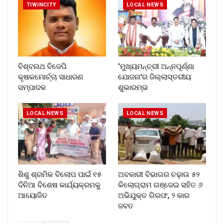
TIWINCITY
LOCAL NEWS
ବିଶ୍ବନାଥ ବିଜେପି
‘ମୁଖ୍ୟମନ୍ତ୍ରୀ ଅନ୍ନପୂର୍ଣ୍ଣା
କୃଷକମୋର୍ଚ୍ଚା ସାଧାରଣ
ଯୋଜନା’ର ଜିଲ୍ଲାସ୍ତରୀୟ
ସମ୍ପାଦକ
ଶୁଭାରମ୍ଭ
LOCAL NEWS
LOCAL NEWS
ଶିଶୁ ଶ୍ରମିକ ବିଲୋପ ପାଇଁ ୧୫
ଅବକାରୀ ବିଭାଗର ଚଢ଼ାଉ ୫୨
ଦିନିଆ ବିଶେଷ କାର୍ଯ୍ୟକ୍ରମକୁ
କିଲୋଗ୍ରାମ ଗଞ୍ଜେଇ ସହିତ ୬
ଆୟୋଜିତ
ଅଭିଯୁକ୍ତ ଗିରଫ, ୨ କାର
ଜବତ