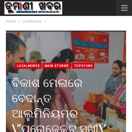
Home
LocalNewse
LOCALNEWSE
MAIN STORIES
TOPSTORE
ବିକାଶ ମେଳାରେ
ବେଦାନ୍ତ
ଆଲୁମିନିୟମ୍‌ର
\”ପ୍ରୋଜେକ୍ଟ ସଖୀ\’