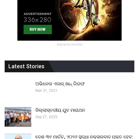
- Advertisement -
Latest Stories
ଅଭିନେତା ଏଜାଜ୍ ଖାନ୍ ଗିରଫ
Mar 31, 2021
ଜିଲ୍ଲାସ୍ତରୀୟ ଯୁବ ମାରାଥନ
Sep 27, 2025
ଦେଶ ୩୧ ମାର୍ଚ୍ଚ, ୨୦୨୬ ସୁଦ୍ଧା ନକ୍ସଲବାଦ ମୁକ୍ତ ହେବ: