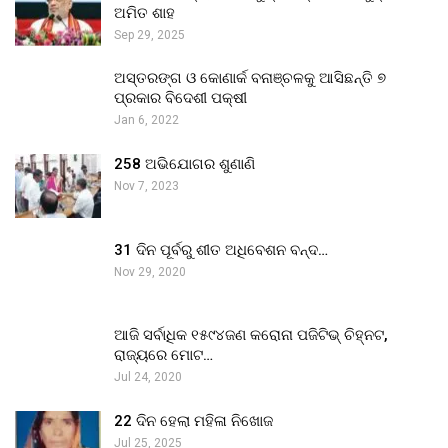
ଅମିତ ଶାହ
Sep 29, 2025
ଅସ୍ତରଙ୍ଗ ଓ କୋଣାର୍କ ବନାଞ୍ଚଳକୁ ଆସିଛନ୍ତି ୭
ପ୍ରକାର ବିଦେଶୀ ପକ୍ଷୀ
Jan 6, 2022
258 ଅଭିଯୋଗର ଶୁଣାଣି
Nov 7, 2023
31 ଦିନ ପୂର୍ବରୁ ଶୀତ ଅଧିବେଶନ ବନ୍ଦ…
Nov 29, 2020
ଆଜି ସର୍ବାଧିକ ୧୫୯୪ଜଣ କରୋନା ପଜିଟିଭ୍ ଚିହ୍ନଟ,
ରାଜ୍ୟରେ ମୋଟ…
Jul 24, 2020
22 ଦିନ ହେଲା ମହିଳା ନିଖୋଜ
Jul 25, 2025