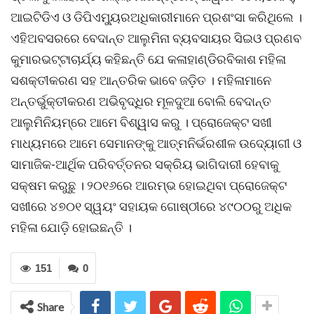
ଆଇଟିଡିଏ ଓ ଡିପିଏମ୍ୟୁରଅଧିକାରୀମାନେ ପ୍ରଶଂସା କରିଥିଲେ ।
ଏହିଅବସରରେ ବେଦାନ୍ତ ଆଲୁମିନା ବ୍ୟବସାୟର ସିଇଓ ପ୍ରଣବ
କୁମାରଭଟ୍ଟାଚାର୍ଯ୍ୟ କହିଛନ୍ତି ଯେ କଳାହାଣ୍ଡିରବିକାଶ ମହିଳା
ସଶକ୍ତୀକରଣ ସହ ଆନ୍ତରିକ ଭାବେ ଜଡ଼ିତ । ମହିଳାମାନେ
ଅନ୍ତର୍ଭୁକ୍ତୀକରଣ ଅଭିବୃଦ୍ଧିର ମୂଳଦୁଆ ବୋଲି ବେଦାନ୍ତ
ଆଲୁମିନିୟମ୍‌ରେ ଆମେ ବିଶ୍ୱାସ କରୁ । ପ୍ରୋଜେକ୍ଟ ସଖୀ
ମାଧ୍ୟମରେ ଆମେ ସେମାନଙ୍କୁ ଆତ୍ମନିର୍ଭରଶୀଳ ଉଦ୍ୟୋଗୀ ଓ
ସାମାଜିକ-ଆର୍ଥିକ ପରିବର୍ତ୍ତନର ସକ୍ରିୟ ଭାଗିଦାରୀ ହେବାକୁ
ସକ୍ଷମ କରୁଛୁ । ୨୦୧୬ରେ ଆରମ୍ଭ ହୋଇଥିବା ପ୍ରୋଜେକ୍ଟ
ସଖୀରେ ୪୭୦୧ ସ୍ୱୟଂ ସହାୟକ ଗୋଷ୍ଠୀରେ ୪୯୦୦ରୁ ଅଧିକ
ମହିଳା ଯୋଡ଼ି ହୋଇଛନ୍ତି ।
151
0
Share