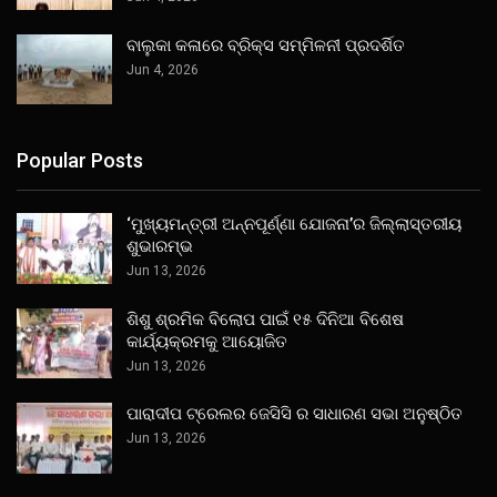
ବାଲୁକା କଳାରେ ବ୍ରିକ୍ସ ସମ୍ମିଳନୀ ପ୍ରଦର୍ଶିତ
Jun 4, 2026
Popular Posts
‘ମୁଖ୍ୟମନ୍ତ୍ରୀ ଅନ୍ନପୂର୍ଣ୍ଣା ଯୋଜନା’ର ଜିଲ୍ଲାସ୍ତରୀୟ
ଶୁଭାରମ୍ଭ
Jun 13, 2026
ଶିଶୁ ଶ୍ରମିକ ବିଲୋପ ପାଇଁ ୧୫ ଦିନିଆ ବିଶେଷ
କାର୍ଯ୍ୟକ୍ରମକୁ ଆୟୋଜିତ
Jun 13, 2026
ପାରାଦୀପ ଟ୍ରେଲର ଜେସିସି ର ସାଧାରଣ ସଭା ଅନୁଷ୍ଠିତ
Jun 13, 2026