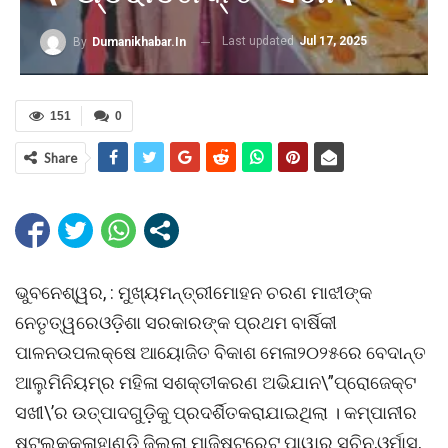
Last updated
Jul 17, 2025
By
Dumanikhabar.in
151
0
Share
ଭୁବନେଶ୍ୱର, : ମୁଖ୍ୟମନ୍ତ୍ରୀମୋହନ ଚରଣ ମାଝୀଙ୍କ
ନେତୃତ୍ୱରେଓଡ଼ିଶା ସରକାରଙ୍କ ପ୍ରଥମ ବାର୍ଷିକୀ
ପାଳନଉପଲକ୍ଷେ ଆୟୋଜିତ ବିକାଶ ମେଳା୨୦୨୫ରେ ବେଦାନ୍ତ
ଆଲୁମିନିୟମ୍‌ର ମହିଳା ସଶକ୍ତୀକରଣ ଅଭିଯାନ\”ପ୍ରୋଜେକ୍ଟ
ସଖୀ\’ର ଉତ୍ପାଦଗୁଡ଼ିକୁ ପ୍ରଦର୍ଶିତକରାଯାଇଥିଲା । କମ୍ପାନୀର
ଷ୍ଟଲକୁକଳାହାଣ୍ଡି ଜିଲ୍ଲା ମାଜିଷ୍ଟ୍ରେଟ୍ ପାୱାର ସଚିନ,ଓର୍ମାସ୍‌,