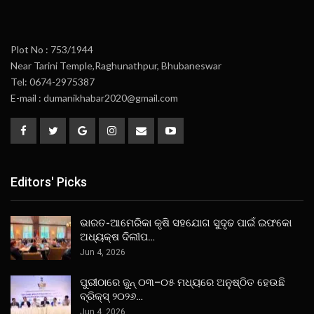
Plot No : 753/1944
Near Tarini Temple,Raghunathpur, Bhubaneswar
Tel: 0674-2975387
E-mail : dumanikhabar2020@gmail.com
Editors' Picks
ଭାରତ-ଆମେରିକା କୃଷି ସହଯୋଗ ସୁଦୃଢ ପାଇଁ ଇଫକୋ
ଅଧ୍ୟକ୍ଷ ଦିଲୀପ…
Jun 4, 2026
ପୁରୀଠାରେ ଜୁନ୍ ୦୩–୦୫ ମଧ୍ୟରେ ଅନୁଷ୍ଠିତ ହେଉଛି
ବ୍ରିକ୍ସ୍ ୨୦୨୬…
Jun 4, 2026