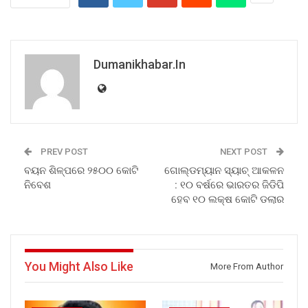
Dumanikhabar.in
PREV POST
NEXT POST
ବୟନ ଶିଳ୍ପରେ ୨୫୦୦ କୋଟି
ଗୋଲ୍ଡମ୍ୟାନ ସ୍ୟାଚ୍ ଆକଳନ
ନିବେଶ
: ୧୦ ବର୍ଷରେ ଭାରତର ଜିଡିପି
ହେବ ୧୦ ଲକ୍ଷ କୋଟି ଡଲାର
You Might Also Like
More From Author