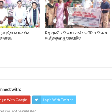
ନ୍ନପୂର୍ଣ୍ଣା ଯୋଜନା’ର
ଶିଶୁ ଶ୍ରମିକ ବିଲୋପ ପାଇଁ ୧୫ ଦିନିଆ ବିଶେଷ
ୁଭାରମ୍ଭ
କାର୍ଯ୍ୟକ୍ରମକୁ ଆୟୋଜିତ
nnect with:
ogin With Google
Login With Twitter
ess will not be published.