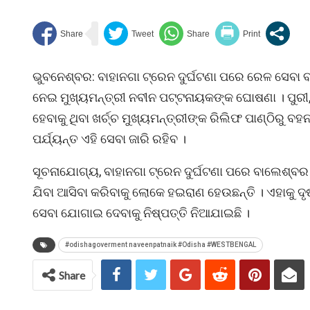
ଭୁବନେଶ୍ବର: ବାହାନଗା ଟ୍ରେନ ଦୁର୍ଘଟଣା ପରେ ରେଳ ସେବା ବ
ନେଇ ମୁଖ୍ୟମନ୍ତ୍ରୀ ନବୀନ ପଟ୍ଟନାୟକଙ୍କ ଘୋଷଣା । ପୁରୀ
ହେବାକୁ ଥିବା ଖର୍ଚ୍ଚ ମୁଖ୍ୟମନ୍ତ୍ରୀଙ୍କ ରିଲିଫ ପାଣ୍ଠିରୁ 
ପର୍ଯ୍ୟନ୍ତ ଏହି ସେବା ଜାରି ରହିବ ।
ସୂଚନାଯୋଗ୍ୟ, ବାହାନଗା ଟ୍ରେନ ଦୁର୍ଘଟଣା ପରେ ବାଲେଶ୍ବର 
ଯିବା ଆସିବା କରିବାକୁ ଲୋକେ ହଇରାଣ ହେଉଛନ୍ତି । ଏହାକୁ ଦ
ସେବା ଯୋଗାଇ ଦେବାକୁ ନିଷ୍ପତ୍ତି ନିଆଯାଇଛି ।
#odishagoverment naveenpatnaik #Odisha #WESTBENGAL
Share