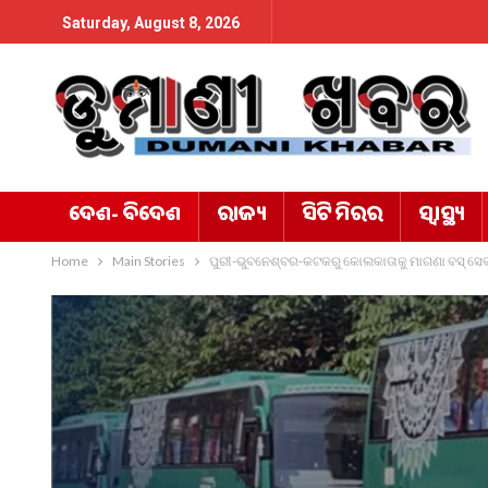
Saturday, August 8, 2026
ଦେଶ- ବିଦେଶ
ରାଜ୍ୟ
ସିଟି ମିରର
ସ୍ୱାସ୍ଥ୍ୟ
Home
Main Stories
ପୁରୀ-ଭୁବନେଶ୍ବର-କଟକରୁ କୋଲକାତାକୁ ମାଗଣା ବସ୍ ସେ