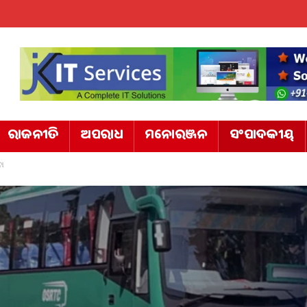
ରାଜନୀତି
ଅପରାଧ
ମନୋରଞ୍ଜନ
ସଂପାଦକୀୟ
ବା