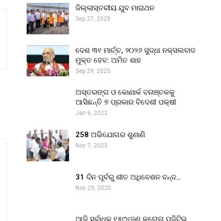
ଜିଲ୍ଲାସ୍ତରୀୟ ଯୁବ ମାରାଥନ
Sep 27, 2025
ଦେଶ ୩୧ ମାର୍ଚ୍ଚ, ୨୦୨୬ ସୁଦ୍ଧା ନକ୍ସଲବାଦ
ମୁକ୍ତ ହେବ: ଅମିତ ଶାହ
Sep 29, 2025
ଅସ୍ତରଙ୍ଗ ଓ କୋଣାର୍କ ବନାଞ୍ଚଳକୁ
ଆସିଛନ୍ତି ୭ ପ୍ରକାର ବିଦେଶୀ ପକ୍ଷୀ
Jan 6, 2022
258 ଅଭିଯୋଗର ଶୁଣାଣି
Nov 7, 2023
31 ଦିନ ପୂର୍ବରୁ ଶୀତ ଅଧିବେଶନ ବନ୍ଦ…
Nov 29, 2020
ଆଜି ସର୍ବାଧିକ ୧୫୯୪ଜଣ କରୋନା ପଜିଟିଭ୍