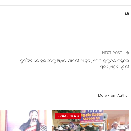
NEXT POST
ଦୁର୍ଘଟଣାରେ ହଜାରେରୁ ଅଧିକ ଯାତ୍ରୀ ଆହତ, ୧୦୦ ଗୁରୁତର କହିଲେ
ସ୍ବାସ୍ଥ୍ୟମନ୍ତ୍ରୀ
More From Author
LOCAL NEWS