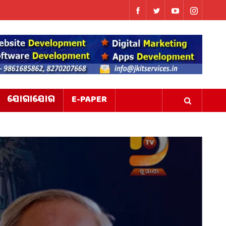
ଯୋଗାଯୋଗ
E-PAPER