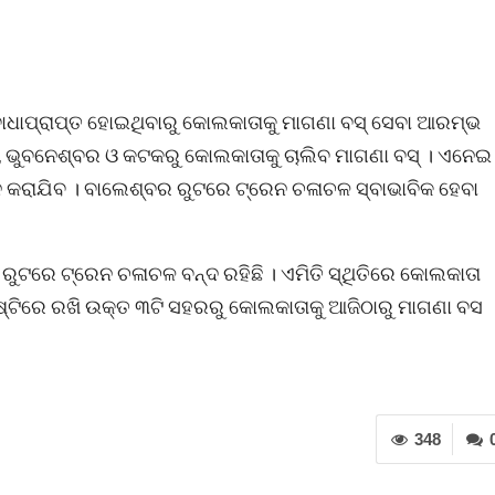
ାଧାପ୍ରାପ୍ତ ହୋଇଥିବାରୁ କୋଲକାତାକୁ ମାଗଣା ବସ୍ ସେବା ଆରମ୍ଭ
, ଭୁବନେଶ୍ବର ଓ କଟକରୁ କୋଲକାତାକୁ ଚାଲିବ ମାଗଣା ବସ୍ । ଏନେଇ
ବହନ କରାଯିବ । ବାଲେଶ୍ବର ରୁଟରେ ଟ୍ରେନ ଚଳାଚଳ ସ୍ବାଭାବିକ ହେବା
ରୁଟରେ ଟ୍ରେନ ଚଳାଚଳ ବନ୍ଦ ରହିଛି । ଏମିତି ସ୍ଥିତିରେ କୋଲକାତା
ୃଷ୍ଟିରେ ରଖି ଉକ୍ତ ୩ଟି ସହରରୁ କୋଲକାତାକୁ ଆଜିଠାରୁ ମାଗଣା ବସ
348