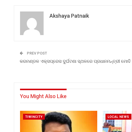
Akshaya Patnaik
PREV POST
କରମଣ୍ଡଳ ଏକ୍ସପ୍ରେସ ଦୁର୍ଘଟଣା ସ୍ଥଳରେ ପ୍ରଧାନମନ୍ତ୍ରୀ ମୋଦି
You Might Also Like
TIWINCITY
LOCAL NEWS