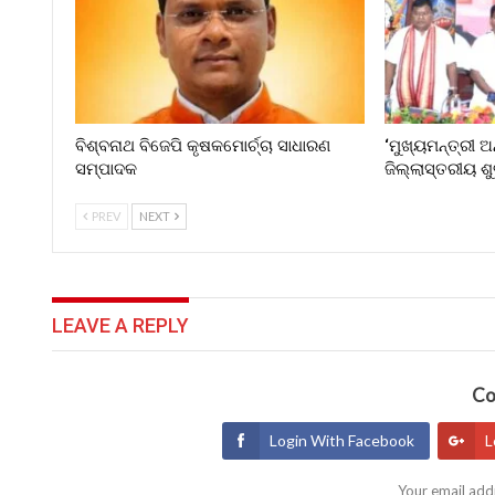
ବିଶ୍ବନାଥ ବିଜେପି କୃଷକମୋର୍ଚ୍ଚା ସାଧାରଣ
‘ମୁଖ୍ୟମନ୍ତ୍ରୀ ଅ
ସମ୍ପାଦକ
ଜିଲ୍ଲାସ୍ତରୀୟ ଶ
PREV
NEXT
LEAVE A REPLY
Co
Login With Facebook
L
Your email addr