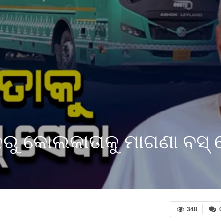
ୁ କୋଲକାତାକୁ ମାଗଣା ବସ୍ 
348