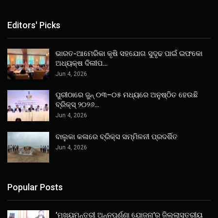
Editors' Picks
ଭାରତ-ଆମେରିକା କୃଷି ସହଯୋଗ ସୁଦୃଢ ପାଇଁ ଇଫକୋ
ଅଧ୍ୟକ୍ଷ ଦିଲୀପ…
Jun 4, 2026
ପୁରୀଠାରେ ଜୁନ୍ ୦୩–୦୫ ମଧ୍ୟରେ ଅନୁଷ୍ଠିତ ହେଉଛି
ବ୍ରିକ୍ସ୍ ୨୦୨୬…
Jun 4, 2026
ବାଲୁକା କଳାରେ ବ୍ରିକ୍ସ ସମ୍ମିଳନୀ ପ୍ରଦର୍ଶିତ
Jun 4, 2026
Popular Posts
‘ମୁଖ୍ୟମନ୍ତ୍ରୀ ଅନ୍ନପୂର୍ଣ୍ଣା ଯୋଜନା’ର ଜିଲ୍ଲାସ୍ତରୀୟ