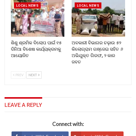
LOCAL NEWS
LOCAL NEWS
ଶିଶୁ ଶ୍ରମିକ ବିଲୋପ ପାଇଁ ୧୫
ଅବକାରୀ ବିଭାଗର ଚଢ଼ାଉ ୫୨
ଦିନିଆ ବିଶେଷ କାର୍ଯ୍ୟକ୍ରମକୁ
କିଲୋଗ୍ରାମ ଗଞ୍ଜେଇ ସହିତ ୬
ଆୟୋଜିତ
ଅଭିଯୁକ୍ତ ଗିରଫ, ୨ କାର
ଜବତ
PREV
NEXT
LEAVE A REPLY
Connect with: