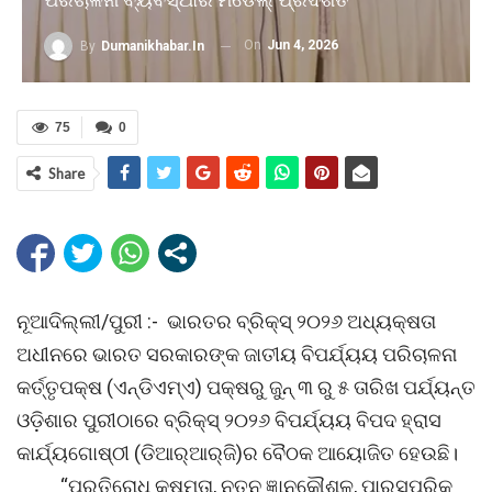
On
Jun 4, 2026
By
Dumanikhabar.in
75
0
Share
ନୂଆଦିଲ୍ଲୀ/ପୁରୀ :- ଭାରତର ବ୍ରିକ୍ସ୍ ୨୦୨୬ ଅଧ୍ୟକ୍ଷତା
ଅଧୀନରେ ଭାରତ ସରକାରଙ୍କ ଜାତୀୟ ବିପର୍ଯ୍ୟୟ ପରିଚାଳନା
କର୍ତ୍ତୃପକ୍ଷ (ଏନ୍‌ଡିଏମ୍‌ଏ) ପକ୍ଷରୁ ଜୁନ୍ ୩ ରୁ ୫ ତାରିଖ ପର୍ଯ୍ୟନ୍ତ
ଓଡ଼ିଶାର ପୁରୀଠାରେ ବ୍ରିକ୍ସ୍ ୨୦୨୬ ବିପର୍ଯ୍ୟୟ ବିପଦ ହ୍ରାସ
କାର୍ଯ୍ୟଗୋଷ୍ଠୀ (ଡିଆର୍‌ଆର୍‌ଜି)ର ବୈଠକ ଆୟୋଜିତ ହେଉଛି।
“ପ୍ରତିରୋଧ କ୍ଷମତା, ନୂତନ ଜ୍ଞାନକୌଶଳ, ପାରସ୍ପରିକ