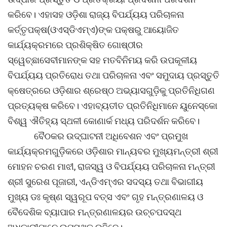
କରିବେ। ଏହାସହ ଓଡ଼ିଶା ରାଜ୍ୟ ବିପର୍ଯ୍ୟୟ ପରିଚାଳନା
କର୍ତ୍ତୃପକ୍ଷ(ଓଏସ୍‌ଡିଏମ୍‌ଏ)ଙ୍କ ପକ୍ଷରୁ ଆୟୋଜିତ
କାର୍ଯ୍ୟକ୍ରମରେ ପ୍ରଶିକ୍ଷିତ ଗୋଷ୍ଠୀର
ସ୍ୱେଚ୍ଛାସେବୀମାନଙ୍କ ସହ ମତବିନିମୟ କରି ଉପକୂଳୀୟ
ବିପର୍ଯ୍ୟୟ ପ୍ରତିରୋଧ ତଥା ପରିଚାଳନା ଏବଂ ସମୁଦାୟ ପ୍ରସ୍ତୁତି
କ୍ଷେତ୍ରରେ ଓଡ଼ିଶାର ଶ୍ରେଷ୍ଠ ଅଭ୍ୟାସଗୁଡ଼ିକୁ ପ୍ରତିନିଧିଗଣ
ପ୍ରତ୍ୟକ୍ଷ କରିବେ। ଏହାବ୍ୟତୀତ ପ୍ରତିନିଧିମାନେ ୟୁନେସ୍କୋ
ବିଶ୍ୱ ଐତିହ୍ୟ ସ୍ଥଳୀ କୋଣାର୍କ ମଧ୍ୟ ପରିଦର୍ଶନ କରିବେ।
ବୈଠକର ଉଦ୍‌ଘାଟନୀ ଅଧିବେଶନ ଏବଂ ପ୍ରମୁଖ
କାର୍ଯ୍ୟକ୍ରମଗୁଡ଼ିକରେ ଓଡ଼ିଶାର ମାନ୍ୟବର ମୁଖ୍ୟମନ୍ତ୍ରୀ ଶ୍ରୀ
ମୋହନ ଚରଣ ମାଝୀ, ରାଜସ୍ୱ ଓ ବିପର୍ଯ୍ୟୟ ପରିଚାଳନା ମନ୍ତ୍ରୀ
ଶ୍ରୀ ସୁରେଶ ପୂଜାରୀ, ଏନ୍‌ଡିଏମ୍‌ଏର ସଦସ୍ୟ ତଥା ବିଭାଗୀୟ
ମୁଖ୍ୟ ଡଃ କୃଷ୍ଣ ସ୍ୱରୂପ ବତ୍ସ ଏବଂ ଗୃହ ମନ୍ତ୍ରଣାଳୟ ଓ
ବୈଦେଶିକ ବ୍ୟାପାର ମନ୍ତ୍ରଣାଳୟର ଉଚ୍ଚପଦସ୍ଥ