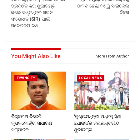
ପ୍ରଦର୍ଶନ କରି ଶୁଭାରମ୍ଭ
ପାଳିତ ହେଲା ବିଶ୍ୱ ସାଇକେଲ
କଲେ ସ୍ୱତନ୍ତ୍ର ସଘନ
ଦିବସ
ସଂଶୋଧନ (SIR) ପାଇଁ
ସଚେତନତା ରଥ
You Might Also Like
More From Author
TIWINCITY
LOCAL NEWS
ବିଶ୍ବନାଥ ବିଜେପି
‘ମୁଖ୍ୟମନ୍ତ୍ରୀ ଅନ୍ନପୂର୍ଣ୍ଣା
କୃଷକମୋର୍ଚ୍ଚା ସାଧାରଣ
ଯୋଜନା’ର ଜିଲ୍ଲାସ୍ତରୀୟ
ସମ୍ପାଦକ
ଶୁଭାରମ୍ଭ