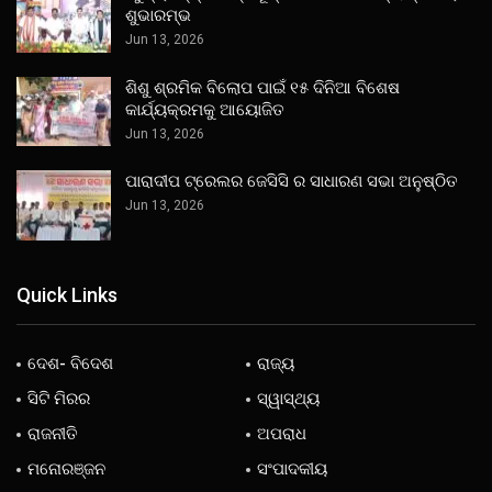
ଶୁଭାରମ୍ଭ
Jun 13, 2026
ଶିଶୁ ଶ୍ରମିକ ବିଲୋପ ପାଇଁ ୧୫ ଦିନିଆ ବିଶେଷ
କାର୍ଯ୍ୟକ୍ରମକୁ ଆୟୋଜିତ
Jun 13, 2026
ପାରାଦୀପ ଟ୍ରେଲର ଜେସିସି ର ସାଧାରଣ ସଭା ଅନୁଷ୍ଠିତ
Jun 13, 2026
Quick Links
ଦେଶ- ବିଦେଶ
ରାଜ୍ୟ
ସିଟି ମିରର
ସ୍ୱାସ୍ଥ୍ୟ
ରାଜନୀତି
ଅପରାଧ
ମନୋରଞ୍ଜନ
ସଂପାଦକୀୟ