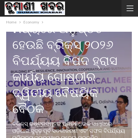
ପୁରୀଠାରେ ଜୁନ୍ ୦୩–୦୫
Home
Economy
ମଧ୍ୟରେ ଅନୁଷ୍ଠିତ
ହେଉଛି ବ୍ରିକ୍ସ୍ ୨୦୨୬
ବିପର୍ଯ୍ୟୟ ବିପଦ ହ୍ରାସ
କାର୍ଯ୍ୟ ଗୋଷ୍ଠୀର
ଦ୍ୱିତୀୟ ବୈଷୟିକ
ବୈଠକ
ବ୍ରିକ୍ସ୍ ରାଷ୍ଟ୍ରସମୂହର ପ୍ରତିନିଧିଙ୍କ ସାମ୍ନାରେ
ଓଡ଼ିଶାର ସୁଦୃଢ଼ ପୂର୍ବ ସତର୍କୀକରଣ ଏବଂ ସଫଳ ବିପର୍ଯ୍ୟୟ
ପରିଚାଳନା ବ୍ୟବସ୍ଥାର ମଡେଲ୍ ପ୍ରଦର୍ଶିତ