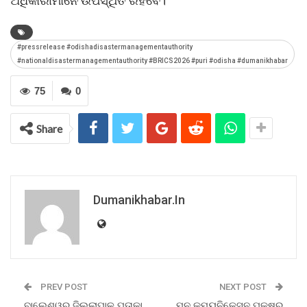
ଅଧିକାରୀମାନେ ଉପସ୍ଥିତ ରହିବେ।
#pressrelease #odishadisastermanagementauthority
#nationaldisastermanagementauthority #BRICS2026 #puri #odisha #dumanikhabar
75
0
Share
Dumanikhabar.in
PREV POST
NEXT POST
ବାଲେଶ୍ୱର ଜିଲ୍ଲାପାଳ ପତାକା
ମୁନ କମ୍ୟୁନିକେସନ ପକ୍ଷରୁ