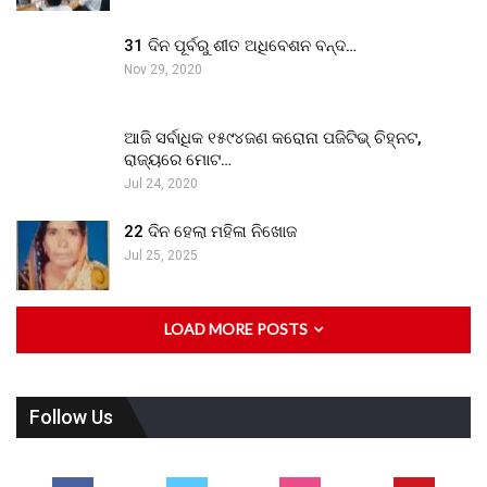
31 ଦିନ ପୂର୍ବରୁ ଶୀତ ଅଧିବେଶନ ବନ୍ଦ…
Nov 29, 2020
ଆଜି ସର୍ବାଧିକ ୧୫୯୪ଜଣ କରୋନା ପଜିଟିଭ୍ ଚିହ୍ନଟ,
ରାଜ୍ୟରେ ମୋଟ…
Jul 24, 2020
22 ଦିନ ହେଲା ମହିଳା ନିଖୋଜ
Jul 25, 2025
LOAD MORE POSTS
Follow Us