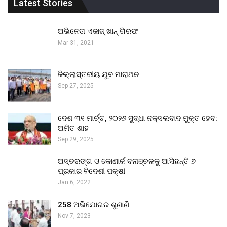
Latest Stories
ଅଭିନେତା ଏଜାଜ୍ ଖାନ୍ ଗିରଫ
Mar 31, 2021
ଜିଲ୍ଲାସ୍ତରୀୟ ଯୁବ ମାରାଥନ
Sep 27, 2025
ଦେଶ ୩୧ ମାର୍ଚ୍ଚ, ୨୦୨୬ ସୁଦ୍ଧା ନକ୍ସଲବାଦ ମୁକ୍ତ ହେବ:
ଅମିତ ଶାହ
Sep 29, 2025
ଅସ୍ତରଙ୍ଗ ଓ କୋଣାର୍କ ବନାଞ୍ଚଳକୁ ଆସିଛନ୍ତି ୭
ପ୍ରକାର ବିଦେଶୀ ପକ୍ଷୀ
Jan 6, 2022
258 ଅଭିଯୋଗର ଶୁଣାଣି
Nov 7, 2023