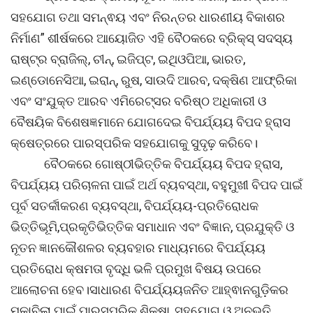
ସହଯୋଗ ତଥା ସମନ୍ଵୟ ଏବଂ ନିରନ୍ତର ଧାରଣୀୟ ବିକାଶର
ନିର୍ମାଣ” ଶୀର୍ଷକରେ ଆୟୋଜିତ ଏହି ବୈଠକରେ ବ୍ରିକ୍ସ୍ ସଦସ୍ୟ
ରାଷ୍ଟ୍ର ବ୍ରାଜିଲ୍, ଚୀନ୍, ଇଜିପ୍ଟ, ଇଥିଓପିଆ, ଭାରତ,
ଇଣ୍ଡୋନେସିଆ, ଇରାନ୍, ରୁଷ, ସାଉଦି ଆରବ, ଦକ୍ଷିଣ ଆଫ୍ରିକା
ଏବଂ ସଂଯୁକ୍ତ ଆରବ ଏମିରେଟ୍ସର ବରିଷ୍ଠ ଅଧିକାରୀ ଓ
ବୈଷୟିକ ବିଶେଷଜ୍ଞମାନେ ଯୋଗଦେଇ ବିପର୍ଯ୍ୟୟ ବିପଦ ହ୍ରାସ
କ୍ଷେତ୍ରରେ ପାରସ୍ପରିକ ସହଯୋଗକୁ ସୁଦୃଢ଼ କରିବେ।
ବୈଠକରେ ଗୋଷ୍ଠୀଭିତ୍ତିକ ବିପର୍ଯ୍ୟୟ ବିପଦ ହ୍ରାସ,
ବିପର୍ଯ୍ୟୟ ପରିଚାଳନା ପାଇଁ ଅର୍ଥ ବ୍ୟବସ୍ଥା, ବହୁମୁଖୀ ବିପଦ ପାଇଁ
ପୂର୍ବ ସତର୍କୀକରଣ ବ୍ୟବସ୍ଥା, ବିପର୍ଯ୍ୟୟ-ପ୍ରତିରୋଧକ
ଭିତ୍ତିଭୂମି,ପ୍ରକୃତିଭିତ୍ତିକ ସମାଧାନ ଏବଂ ବିଜ୍ଞାନ, ପ୍ରଯୁକ୍ତି ଓ
ନୂତନ ଜ୍ଞାନକୌଶଳର ବ୍ୟବହାର ମାଧ୍ୟମରେ ବିପର୍ଯ୍ୟୟ
ପ୍ରତିରୋଧ କ୍ଷମତା ବୃଦ୍ଧି ଭଳି ପ୍ରମୁଖ ବିଷୟ ଉପରେ
ଆଲୋଚନା ହେବ।ସାଧାରଣ ବିପର୍ଯ୍ୟୟଜନିତ ଆହ୍ଵାନଗୁଡ଼ିକର
ମୁକାବିଲା ପାଇଁ ପାରସ୍ପରିକ ଶିକ୍ଷା, ସହଯୋଗ ଓ ଅନୁଭୂତି