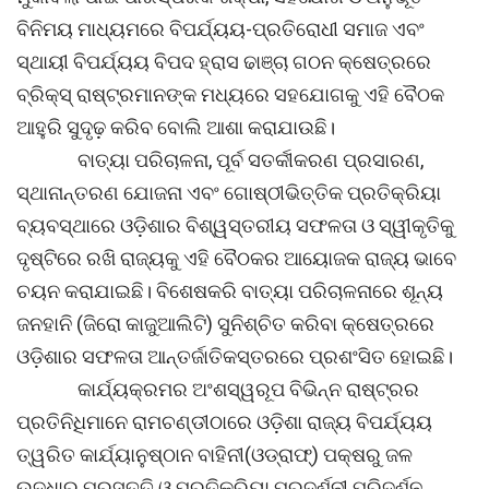
ବିନିମୟ ମାଧ୍ୟମରେ ବିପର୍ଯ୍ୟୟ-ପ୍ରତିରୋଧୀ ସମାଜ ଏବଂ
ସ୍ଥାୟୀ ବିପର୍ଯ୍ୟୟ ବିପଦ ହ୍ରାସ ଢାଞ୍ଚା ଗଠନ କ୍ଷେତ୍ରରେ
ବ୍ରିକ୍ସ୍ ରାଷ୍ଟ୍ରମାନଙ୍କ ମଧ୍ୟରେ ସହଯୋଗକୁ ଏହି ବୈଠକ
ଆହୁରି ସୁଦୃଢ଼ କରିବ ବୋଲି ଆଶା କରାଯାଉଛି।
ବାତ୍ୟା ପରିଚାଳନା, ପୂର୍ବ ସତର୍କୀକରଣ ପ୍ରସାରଣ,
ସ୍ଥାନାନ୍ତରଣ ଯୋଜନା ଏବଂ ଗୋଷ୍ଠୀଭିତ୍ତିକ ପ୍ରତିକ୍ରିୟା
ବ୍ୟବସ୍ଥାରେ ଓଡ଼ିଶାର ବିଶ୍ୱସ୍ତରୀୟ ସଫଳତା ଓ ସ୍ୱୀକୃତିକୁ
ଦୃଷ୍ଟିରେ ରଖି ରାଜ୍ୟକୁ ଏହି ବୈଠକର ଆୟୋଜକ ରାଜ୍ୟ ଭାବେ
ଚୟନ କରାଯାଇଛି। ବିଶେଷକରି ବାତ୍ୟା ପରିଚାଳନାରେ ଶୂନ୍ୟ
ଜନହାନି (ଜିରୋ କାଜୁଆଲିଟି) ସୁନିଶ୍ଚିତ କରିବା କ୍ଷେତ୍ରରେ
ଓଡ଼ିଶାର ସଫଳତା ଆନ୍ତର୍ଜାତିକସ୍ତରରେ ପ୍ରଶଂସିତ ହୋଇଛି।
କାର୍ଯ୍ୟକ୍ରମର ଅଂଶସ୍ୱରୂପ ବିଭିନ୍ନ ରାଷ୍ଟ୍ରର
ପ୍ରତିନିଧିମାନେ ରାମଚଣ୍ଡୀଠାରେ ଓଡ଼ିଶା ରାଜ୍ୟ ବିପର୍ଯ୍ୟୟ
ତ୍ୱରିତ କାର୍ଯ୍ୟାନୁଷ୍ଠାନ ବାହିନୀ(ଓଡ୍ରାଫ୍) ପକ୍ଷରୁ ଜଳ
ଉଦ୍ଧାର ପ୍ରସ୍ତୁତି ଓ ପ୍ରତିକ୍ରିୟା ପ୍ରଦର୍ଶନୀ ପରିଦର୍ଶନ