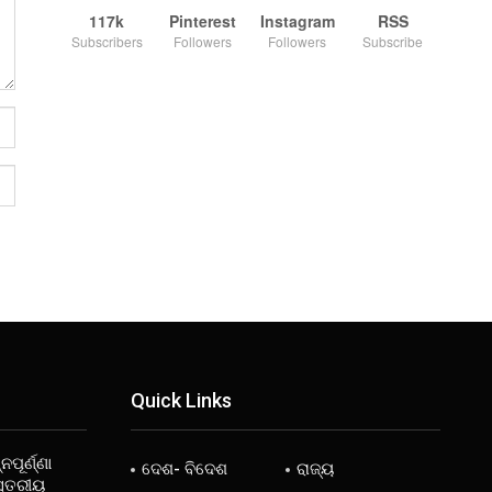
117k
Pinterest
Instagram
RSS
Subscribers
Followers
Followers
Subscribe
Quick Links
ନପୂର୍ଣ୍ଣା
ଦେଶ- ବିଦେଶ
ରାଜ୍ୟ
ସ୍ତରୀୟ