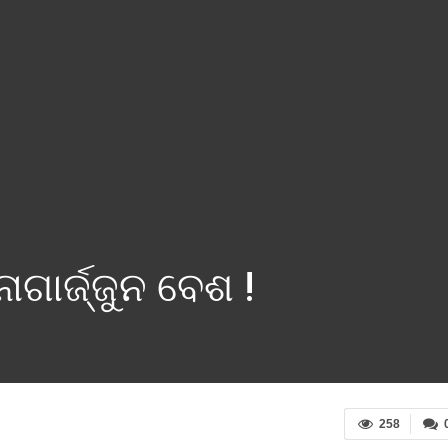
ାଗାର୍ଜ୍ଜୁନ ବେଶ !
258