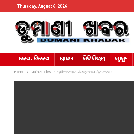
Thursday, August 6, 2026
ଦେଶ- ବିଦେଶ
ରାଜ୍ୟ
ସିଟି ମିରର
ସ୍ୱାସ୍ଥ୍ୟ
Home
Main Stories
ପୁଣି ହେବ ଶ୍ରୀଜୀଉଙ୍କ ନାଗାର୍ଜ୍ଜୁନ ବେଶ !