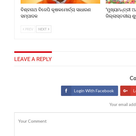
ବିଶ୍ବନାଥ ବିଜେପି କୃଷକମୋର୍ଚ୍ଚା ସାଧାରଣ
‘ମୁଖ୍ୟମନ୍ତ୍ରୀ ଅ
ସମ୍ପାଦକ
ଜିଲ୍ଲାସ୍ତରୀୟ ଶ
PREV
NEXT
LEAVE A REPLY
Co
Login With Facebook
L
Your email addr