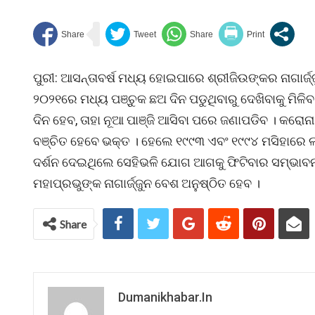
ପୁରୀ: ଆସନ୍ତାବର୍ଷ ମଧ୍ୟ ହୋଇପାରେ ଶ୍ରୀଜିଉଙ୍କର ନାଗାର୍ଜ୍
୨୦୨୧ରେ ମଧ୍ୟ ପଞ୍ଚୁକ ଛଅ ଦିନ ପଡୁଥିବାରୁ ଦେଖିବାକୁ ମିଳିବ
ଦିନ ହେବ, ତାହା ନୂଆ ପାଞ୍ଜି ଆସିବା ପରେ ଜଣାପଡିବ । କରୋନା
ବଞ୍ଚିତ ହେବେ ଭକ୍ତ । ହେଲେ ୧୯୯୩ ଏବଂ ୧୯୯୪ ମସିହାରେ ଲ
ଦର୍ଶନ ଦେଇଥିଲେ ସେହିଭଳି ଯୋଗ ଆଗକୁ ଫିଟିବାର ସମ୍ଭାବନା 
ମହାପ୍ରଭୁଙ୍କ ନାଗାର୍ଜ୍ଜୁନ ବେଶ ଅନୁଷ୍ଠିତ ହେବ ।
Share
Dumanikhabar.in