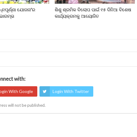
ନ୍ନପୂର୍ଣ୍ଣା ଯୋଜନା’ର
ଶିଶୁ ଶ୍ରମିକ ବିଲୋପ ପାଇଁ ୧୫ ଦିନିଆ ବିଶେଷ
ୁଭାରମ୍ଭ
କାର୍ଯ୍ୟକ୍ରମକୁ ଆୟୋଜିତ
nnect with:
ogin With Google
Login With Twitter
ess will not be published.