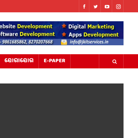
ଯୋଗାଯୋଗ
E-PAPER