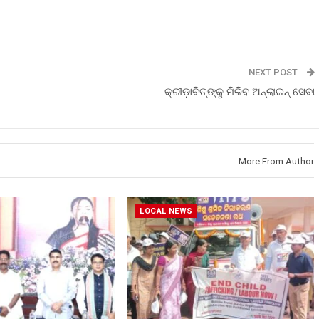
NEXT POST
କ୍ରୀଡ଼ାବିତ୍ଙ୍କୁ ମିଳିବ ଅନ୍ଲାଇନ୍ ସେବା
More From Author
LOCAL NEWS