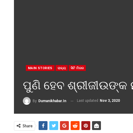
MAIN STORIES
ରାଜ୍ୟ
ସିଟି ମିରର
ପୁଣି ହେବ ଶ୍ରୀଜୀଉଙ୍କ ନ
Last updated
Nov 3, 2020
By
Dumanikhabar.in
Share