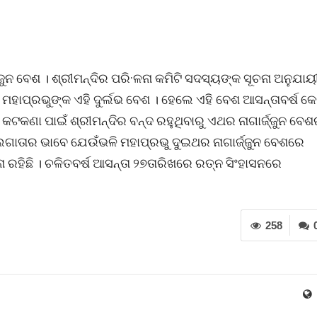
ଜୁନ ବେଶ । ଶ୍ରୀମନ୍ଦିର ପରି·ଳନା କମିଟି ସଦସ୍ୟଙ୍କ ସୂଚନା ଅନୁଯାୟୀ
 ମହାପ୍ରଭୁଙ୍କ ଏହି ଦୁର୍ଲଭ ବେଶ । ହେଲେ ଏହି ବେଶ ଆସନ୍ତାବର୍ଷ କେ
 କଟକଣା ପାଇଁ ଶ୍ରୀମନ୍ଦିର ବନ୍ଦ ରହୁଥିବାରୁ ଏଥର ନାଗାର୍ଜ୍ଜୁନ ବେଶ
ଗାତାର ଭାବେ ଯେଉଁଭଳି ମହାପ୍ରଭୁ ଦୁଇଥର ନାଗାର୍ଜ୍ଜୁନ ବେଶରେ
ରହିଛି । ଚଳିତବର୍ଷ ଆସନ୍ତା ୨୭ତାରିଖରେ ରତ୍ନ ସିଂହାସନରେ
258