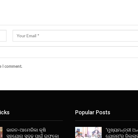
me I comment.
icks
Popular Posts
ଭାରତ-ଆମେରିକା କୃଷି
‘ମୁଖ୍ୟମନ୍ତ୍ରୀ ଅନ୍
ସହଯୋଗ ସୁଦୃଢ ପାଇଁ ଇଫକୋ
ଯୋଜନା’ର ଜିଲ୍ଲା