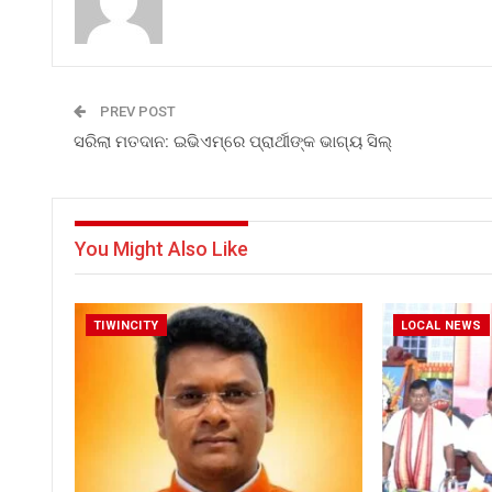
PREV POST
ସରିଲା ମତଦାନ: ଇଭିଏମ୍ରେ ପ୍ରାର୍ଥୀଙ୍କ ଭାଗ୍ୟ ସିଲ୍
You Might Also Like
TIWINCITY
LOCAL NEWS