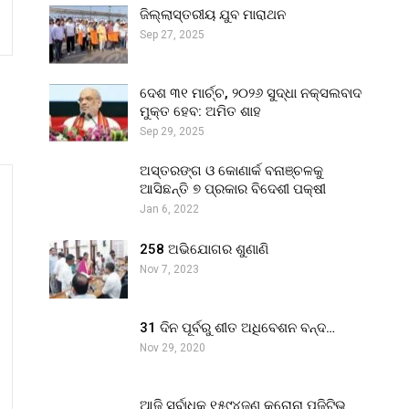
ଜିଲ୍ଲାସ୍ତରୀୟ ଯୁବ ମାରାଥନ
Sep 27, 2025
ଦେଶ ୩୧ ମାର୍ଚ୍ଚ, ୨୦୨୬ ସୁଦ୍ଧା ନକ୍ସଲବାଦ
ମୁକ୍ତ ହେବ: ଅମିତ ଶାହ
Sep 29, 2025
ଅସ୍ତରଙ୍ଗ ଓ କୋଣାର୍କ ବନାଞ୍ଚଳକୁ
ଆସିଛନ୍ତି ୭ ପ୍ରକାର ବିଦେଶୀ ପକ୍ଷୀ
Jan 6, 2022
258 ଅଭିଯୋଗର ଶୁଣାଣି
Nov 7, 2023
31 ଦିନ ପୂର୍ବରୁ ଶୀତ ଅଧିବେଶନ ବନ୍ଦ…
Nov 29, 2020
ଆଜି ସର୍ବାଧିକ ୧୫୯୪ଜଣ କରୋନା ପଜିଟିଭ୍