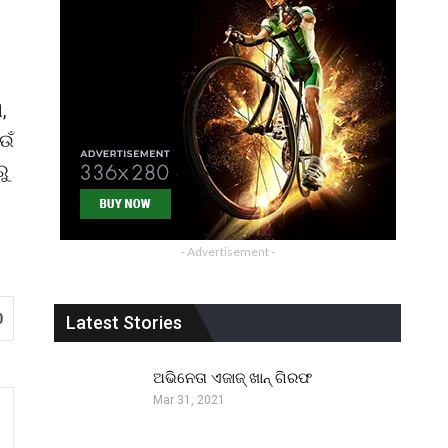
,
ଉଁ
ରୁ
- Advertisement -
0
Latest Stories
ଅଭିନେତା ଏଜାଜ୍ ଖାନ୍ ଗିରଫ
Mar 31, 2021