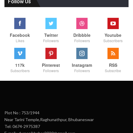
Follow Us
Facebook
Twitter
Dribbble
Youtube
Likes
Followers
Followers
Subscribers
117k
Pinterest
Instagram
RSS
Subscribers
Followers
Followers
Subscribe
Plot No : 753/1944
Near Tarini Temple,Raghunathpur, Bhubaneswar
Tel: 0674-2975387