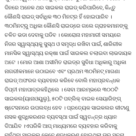
ଦିନରେ ଅନେକ ଥର ସାଇକଲ ରାଇଡ୍ କରିପାରିବେ, କିନ୍ତୁ
କୌଣସି ରାଇଡ୍ ସର୍ବାଧିକ ୩୦ ମିନଟ୍ର ହିଁ ହୋଇପାରିବ ।
୩୦ମିନଟ୍ରୁ ଅଧିକା କୌଣସି ରାଇଡ୍ରେ ଗଲେ ଗ୍ରାହକମାନଙ୍କୁ
ଚଳିତ ଭଡା ଦେବାକୁ ପଡିବ । କୋରୋନା ମହାମାରୀ ସମୟରେ
ନିଜର ସ୍ୱାସ୍ଥ୍ୟକୁ ସୁସ୍ଥ ଓ ସମୃଦ୍ଧ ରଖିବା ପାଇଁ, ଶାରିରୀକ
ମାନସିକ ସ୍ୱାସ୍ଥ୍ୟ ରକ୍ଷା ପାଇଁ ସାଇକଲ ଚଲାଇବା ଲାଭଦାୟକ
ଅଟେ । ମୋର ଆଶା ଅସୀମିତ ରାଇଡ୍ର ସୁବିଧା ଅଧିକାରୁ ଅଧିକା
ନାଗରୀକମାନେ ଉଠାଇବେ ଏବଂ ପ୍ରଥମ ୩୦ମିନଟ୍ ମାଗଣା
ରାଇଡ୍ ଅଫରର ବ୍ୟବହାର କରିବେ ବୋଲି ମହାପ୍ରବନ୍ଧକ
ଦିପ୍ତୀ ମହାପାତ୍ରକହିଥିଲେ । ସେବା ଆରମ୍ଭରେ ୩୦୦ଟି
ସାଇକଲ(ୟାନାଓୟୁଲୁ), ୫୦ଟି ପବ୍ଲିକ୍ ବାଇକ ସେୟାରିଙ୍ଗ୍
ଷ୍ଟେସନରେ ଉପଲବ୍ଧ ହେବ । ପ୍ରତ୍ୟେକ ସାଇକଲର କୀଟାଣୁ
ନାସକ ଶୁଦ୍ଧିକରଣର ବ୍ୟବସ୍ଥା ପାଇଁ ସ୍ୱତନ୍ତ୍ର ଧ୍ୟାନ
ଦିଆଯିବ ।ଏପରିକି ଆପ୍ ମାଧ୍ୟମରେ ବ୍ୟବହାର କରିବାକୁ
ଚାହୁଁଥିବା ସାଇକଲ କେବେ ଶୁଦ୍ଧିକରଣ ହୋଇଥିଲା ତାର ସୂଚନା