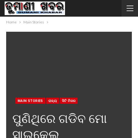
Home
Main Stories
MAIN STORIES
ରାଜ୍ୟ
ସିଟି ମିରର
ପୁଣିଥିରେ ଗଡିବ ମୋ
ସାଇକେଲ