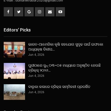
E-mail : dumanikhabar2020@gmail.com
Editors' Picks
ଭାରତ-ଆମେରିକା କୃଷି ସହଯୋଗ ସୁଦୃଢ ପାଇଁ ଇଫକୋ
ଅଧ୍ୟକ୍ଷ ଦିଲୀପ…
Jun 4, 2026
ପୁରୀଠାରେ ଜୁନ୍ ୦୩–୦୫ ମଧ୍ୟରେ ଅନୁଷ୍ଠିତ ହେଉଛି
ବ୍ରିକ୍ସ୍ ୨୦୨୬…
Jun 4, 2026
ବାଲୁକା କଳାରେ ବ୍ରିକ୍ସ ସମ୍ମିଳନୀ ପ୍ରଦର୍ଶିତ
Jun 4, 2026