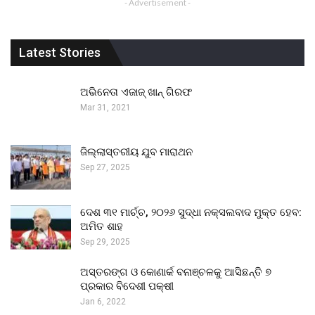
- Advertisement -
Latest Stories
ଅଭିନେତା ଏଜାଜ୍ ଖାନ୍ ଗିରଫ
Mar 31, 2021
ଜିଲ୍ଲାସ୍ତରୀୟ ଯୁବ ମାରାଥନ
Sep 27, 2025
ଦେଶ ୩୧ ମାର୍ଚ୍ଚ, ୨୦୨୬ ସୁଦ୍ଧା ନକ୍ସଲବାଦ ମୁକ୍ତ ହେବ:
ଅମିତ ଶାହ
Sep 29, 2025
ଅସ୍ତରଙ୍ଗ ଓ କୋଣାର୍କ ବନାଞ୍ଚଳକୁ ଆସିଛନ୍ତି ୭
ପ୍ରକାର ବିଦେଶୀ ପକ୍ଷୀ
Jan 6, 2022