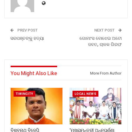
PREV POST
NEXT POST
ସରପଞ୍ଚଙ୍କୁ ହତ୍ୟା
ଗୋମାଂସ ବୋଝେଇ ଅଟୋ
ଜବତ, ଚାଳକ ଗିରଫ
You Might Also Like
More From Author
TIWINCITY
LOCAL NEWS
ବିଶ୍ବନାଥ ବିଜେପି
‘ମୁଖ୍ୟମନ୍ତ୍ରୀ ଅନ୍ନପୂର୍ଣ୍ଣା