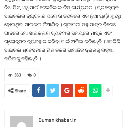
ଦିଆଯିବ, ଏଥିପାଇଁ ଟେକନିକାଲ ଟିମ୍ କାର୍ଯ୍ୟରତ । ପ୍ରତ୍ୟେକ
ସାଇକଲର ବ୍ୟବହାର ପରେ ତା ବଦଳରେ ଏକ ନୂଆ ପୂର୍ଣ୍ଣଶୁଦ୍ଧି
ହୋଇଥିବା ସାଇକଲ ଦିଆଯିବ । ଶ୍ରୀମତୀ ମହାପାତ୍ର ବିଶେଷ
ଭାବରେ ମୋ ସାଇକଲର ବ୍ୟବହାର ସମୟରେ ମାସ୍କ ଏବଂ
ଗ୍ଲୋବ୍ସର ବ୍ୟବହାର କରିବା ପାଇଁ ଅପିଲ କରିଛନ୍ତି ।ଏପରିକି
ସାଇକଲ ଷ୍ଟେସନରେ ଭିଡ ନକରି ସାମାଜିକ ଦୂରତାକୁ ରକ୍ଷା
କରିବାକୁ କହିଛନ୍ତି ।
363
0
Share
Dumanikhabar.in