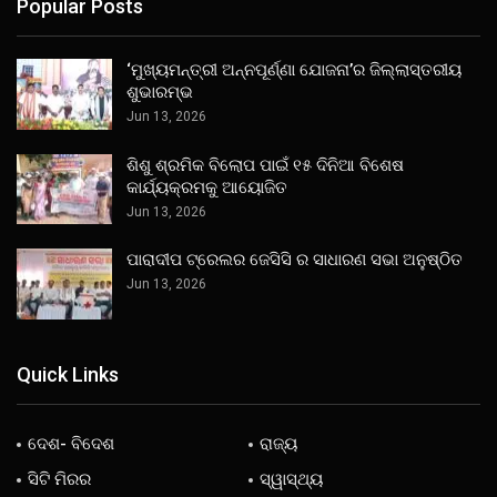
Popular Posts
‘ମୁଖ୍ୟମନ୍ତ୍ରୀ ଅନ୍ନପୂର୍ଣ୍ଣା ଯୋଜନା’ର ଜିଲ୍ଲାସ୍ତରୀୟ
ଶୁଭାରମ୍ଭ
Jun 13, 2026
ଶିଶୁ ଶ୍ରମିକ ବିଲୋପ ପାଇଁ ୧୫ ଦିନିଆ ବିଶେଷ
କାର୍ଯ୍ୟକ୍ରମକୁ ଆୟୋଜିତ
Jun 13, 2026
ପାରାଦୀପ ଟ୍ରେଲର ଜେସିସି ର ସାଧାରଣ ସଭା ଅନୁଷ୍ଠିତ
Jun 13, 2026
Quick Links
ଦେଶ- ବିଦେଶ
ରାଜ୍ୟ
ସିଟି ମିରର
ସ୍ୱାସ୍ଥ୍ୟ