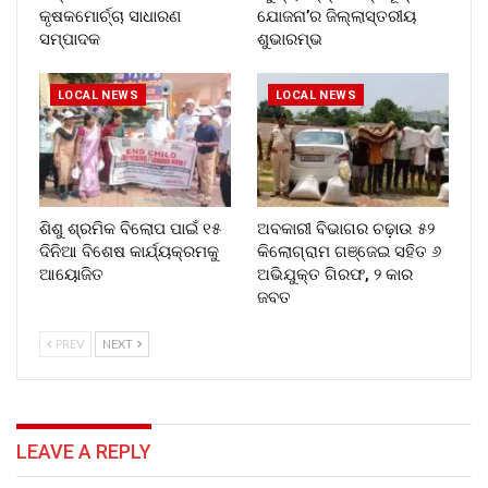
କୃଷକମୋର୍ଚ୍ଚା ସାଧାରଣ
ଯୋଜନା’ର ଜିଲ୍ଲାସ୍ତରୀୟ
ସମ୍ପାଦକ
ଶୁଭାରମ୍ଭ
LOCAL NEWS
LOCAL NEWS
ଶିଶୁ ଶ୍ରମିକ ବିଲୋପ ପାଇଁ ୧୫
ଅବକାରୀ ବିଭାଗର ଚଢ଼ାଉ ୫୨
ଦିନିଆ ବିଶେଷ କାର୍ଯ୍ୟକ୍ରମକୁ
କିଲୋଗ୍ରାମ ଗଞ୍ଜେଇ ସହିତ ୬
ଆୟୋଜିତ
ଅଭିଯୁକ୍ତ ଗିରଫ, ୨ କାର
ଜବତ
PREV
NEXT
LEAVE A REPLY