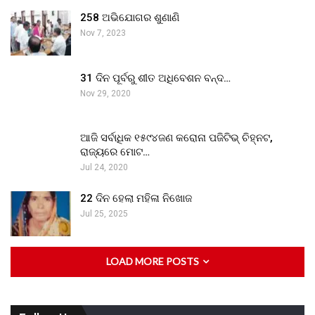
258 ଅଭିଯୋଗର ଶୁଣାଣି
Nov 7, 2023
31 ଦିନ ପୂର୍ବରୁ ଶୀତ ଅଧିବେଶନ ବନ୍ଦ…
Nov 29, 2020
ଆଜି ସର୍ବାଧିକ ୧୫୯୪ଜଣ କରୋନା ପଜିଟିଭ୍ ଚିହ୍ନଟ,
ରାଜ୍ୟରେ ମୋଟ…
Jul 24, 2020
22 ଦିନ ହେଲା ମହିଳା ନିଖୋଜ
Jul 25, 2025
LOAD MORE POSTS