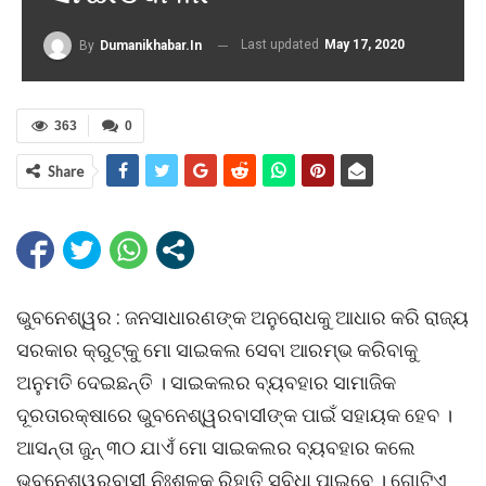
Last updated
May 17, 2020
By
Dumanikhabar.in
363
0
Share
ଭୁବନେଶ୍ୱର : ଜନସାଧାରଣଙ୍କ ଅନୁରୋଧକୁ ଆଧାର କରି ରାଜ୍ୟ
ସରକାର କ୍ରୁଟ୍କୁ ମୋ ସାଇକଲ ସେବା ଆରମ୍ଭ କରିବାକୁ
ଅନୁମତି ଦେଇଛନ୍ତି । ସାଇକଲର ବ୍ୟବହାର ସାମାଜିକ
ଦୂରତାରକ୍ଷାରେ ଭୁବନେଶ୍ୱରବାସୀଙ୍କ ପାଇଁ ସହାୟକ ହେବ ।
ଆସନ୍ତା ଜୁନ୍ ୩୦ ଯାଏଁ ମୋ ସାଇକଲର ବ୍ୟବହାର କଲେ
ଭୁବନେଶ୍ୱରବାସୀ ନିଃଶୁଳ୍କ ରିହାତି ସୁବିଧା ପାଇବେ । ଗୋଟିଏ