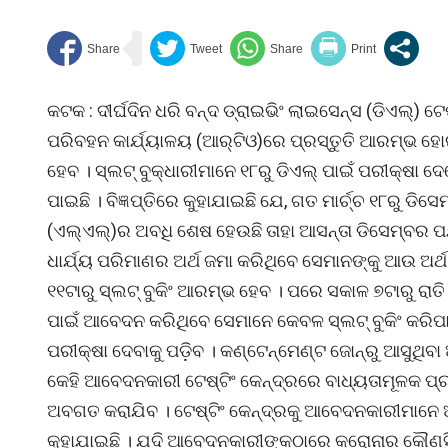
କଟକ : ଦୀର୍ଘଦିନ ଧରି ବନ୍ଦ ଡ୍ରାଇଭିଂ ଲାଇସେନ୍ସ (ଡିଏଲ୍‌) ଟ
ପରିବହନ କାର୍ଯ୍ୟାଳୟ (ଆର୍‌ଟିଓ)ରେ ପ୍ରସ୍ତୁତି ଆରମ୍ଭ ହୋଇଛି
ହେବ । ସ୍ଲଟ୍‌ ବୁକ୍‌ଧାରୀମାନେ ୧୮ରୁ ଡିଏଲ୍‌ ପାଇଁ ପରୀକ୍ଷା
ପାଇଛି । ବିଜ୍ଞପ୍ତିରେ କୁହାଯାଇଛି ଯେ, ଗତ ମାର୍ଚ୍ଚ ୧୮ରୁ
(ଏଲ୍‌ଏଲ୍‌)ର ଅବଧି ଶେଷ ହେଉଛି ତାହା ଆସନ୍ତା ଡିସେମ୍ବର ପର
ଧାର୍ଯ୍ୟ ପରିମାଣର ଅର୍ଥ ଜମା କରିଥିବେ ସେମାନଙ୍କୁ ଆଉ ଅର୍ଥ ଜ
୧୧ଟାରୁ ସ୍ଲଟ୍‌ ବୁକିଂ ଆରମ୍ଭ ହେବ । ପରେ ସକାଳ ୭ଟାରୁ ରାତି ୧୦
ପାଇଁ ଆବେଦନ କରିଥିବେ ସେମାନେ କେବଳ ସ୍ଲଟ୍‌ ବୁକିଂ କରିପ
ପରୀକ୍ଷା ଦେବାକୁ ପଡ଼ିବ । କଣ୍ଟେନ୍‌ମେଣ୍ଟ ଜୋନ୍‌ରୁ ଆସୁଥିବା
କେହି ଆବେଦନକାରୀ ଟେଷ୍ଟିଂ କେନ୍ଦ୍ରରେ ବାଧ୍ୟତାମୂଳକ ପ୍ରବ
ଅବଗତ କରାଯିବ । ଟେଷ୍ଟିଂ କେନ୍ଦ୍ରକୁ ଆବେଦନକାରୀମାନେ 
କୁହାଯାଇଛି । ଯଦି ଆବେଦନକାରୀଙ୍କଠାରେ କରୋନାର କୌଣସି 