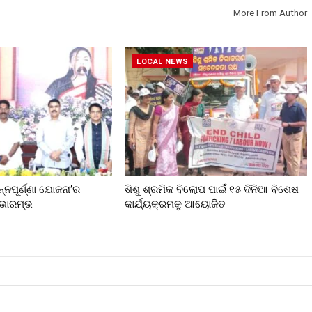
More From Author
LOCAL NEWS
ନ୍ନପୂର୍ଣ୍ଣା ଯୋଜନା’ର
ଶିଶୁ ଶ୍ରମିକ ବିଲୋପ ପାଇଁ ୧୫ ଦିନିଆ ବିଶେଷ
ୁଭାରମ୍ଭ
କାର୍ଯ୍ୟକ୍ରମକୁ ଆୟୋଜିତ