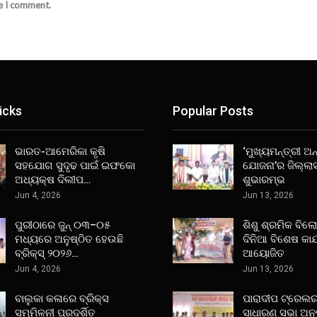
me I comment.
icks
Popular Posts
ଭାରତ-ଆମେରିକା କୃଷି
‘ମୁଖ୍ୟମନ୍ତ୍ରୀ ଅନ୍
ସହଯୋଗ ସୁଦୃଢ ପାଇଁ ଇଫକୋ
ଯୋଜନା’ର ଜିଲ୍ଲା
ଅଧ୍ୟକ୍ଷ ଦିଲୀପ…
ଶୁଭାରମ୍ଭ
Jun 4, 2026
Jun 13, 2026
ପୁରୀଠାରେ ଜୁନ୍ ୦୩–୦୫
ଶିଶୁ ଶ୍ରମିକ ବିଲ
ମଧ୍ୟରେ ଅନୁଷ୍ଠିତ ହେଉଛି
ଦିନିଆ ବିଶେଷ କାର
ବ୍ରିକ୍ସ୍ ୨୦୨୬…
ଆୟୋଜିତ
Jun 4, 2026
Jun 13, 2026
ବାଲୁକା କଳାରେ ବ୍ରିକ୍ସ
ପାରାଦୀପ ଟ୍ରେଲର
ସମ୍ମିଳନୀ ପ୍ରଦର୍ଶିତ
ସାଧାରଣ ସଭା ଅନୁ