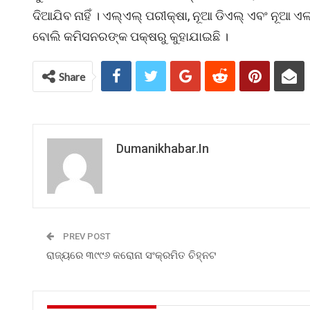
ଦିଆଯିବ ନାହିଁ । ଏଲ୍‌ଏଲ୍‌ ପରୀକ୍ଷା, ନୂଆ ଡିଏଲ୍‌ ଏବଂ ନୂଆ
ବୋଲି କମିସନରଙ୍କ ପକ୍ଷରୁ କୁହାଯାଇଛି ।
Share
Dumanikhabar.in
PREV POST
ରାଜ୍ୟରେ ୩୯୯୬ କରୋନା ସଂକ୍ରମିତ ଚିହ୍ନଟ