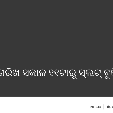
ତାରିଖ ସକାଳ ୧୧ଟାରୁ ସ୍ଲଟ୍‌ ବ
244