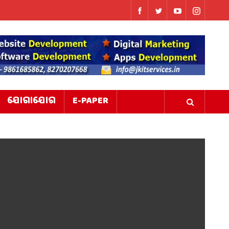
ଯୋଗାଯୋଗ
E-PAPER