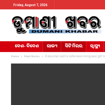
Friday, August 7, 2026
ଦେଶ- ବିଦେଶ
ରାଜ୍ୟ
ସିଟି ମିରର
ସ୍ୱାସ୍ଥ୍ୟ
Home
Main Stories
ଡିଏଲ୍‌ ଟେଷ୍ଟ ପାଇଁ ୧୪ ତାରିଖ ସକାଳ ୧୧ଟାରୁ ସ୍ଲଟ୍‌ ବୁକିଂ