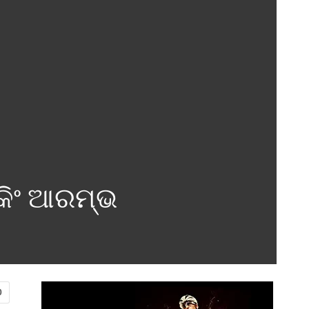
ୁକିଂ ଆରମ୍ଭ
0