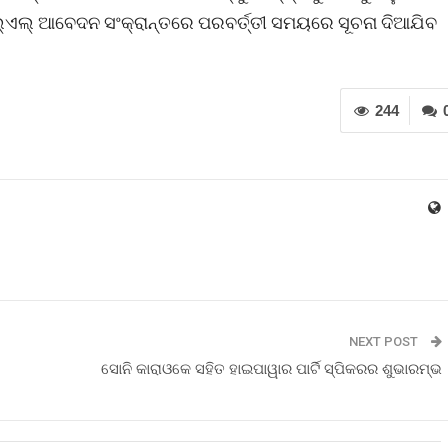
 ଏଲ୍‌ଏଲ୍‌ ଆବେଦନ ସଂକ୍ରାନ୍ତରେ ପରବର୍ତ୍ତୀ ସମୟରେ ସୂଚନା ଦିଆଯିବ
244
NEXT POST
ସୋନି କାରାଓକେ ସହିତ ହାଇପାୱାର ପାର୍ଟି ସ୍ପିକରର ଶୁଭାରମ୍ଭ