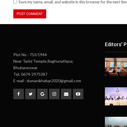
Save my name, email, and website in this browser for the next ti
Editors' P
Plot No : 753/1944
Near Tarini Temple,Raghunathpur,
Bhubaneswar
Tel: 0674-2975387
E-mail : dumanikhabar2020@gmail.com