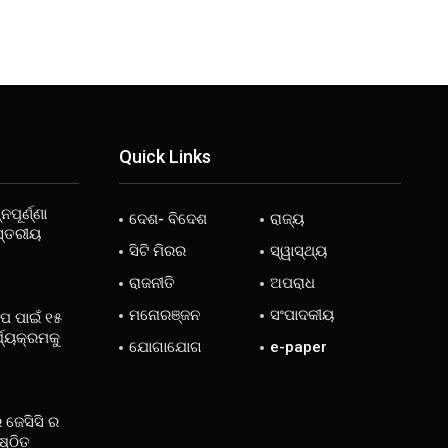
Quick Links
ନପୂର୍ଣ୍ଣା
ଦେଶ- ବିଦେଶ
ରାଜ୍ୟ
ସ୍ତରୀୟ
ସିଟି ମିରର
ସ୍ୱାସ୍ଥ୍ୟ
ରାଜନୀତି
ଅପରାଧ
ମନୋରଞ୍ଜନ
ସଂପାଦକୀୟ
ୋପ ପାଇଁ ୧୫
୍ଯ୍ୟକ୍ରମକୁ
ଯୋଗାଯୋଗ
e-paper
 ଜେସିସି ର
ଷ୍ଠିତ