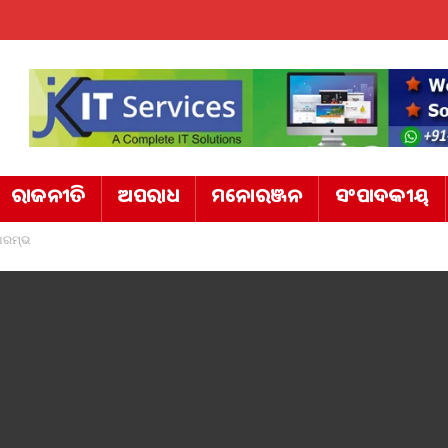
ରାଜନୀତି
ଅପରାଧ
ମନୋରଞ୍ଜନ
ସଂପାଦକୀୟ
 ଆରମ୍ଭ