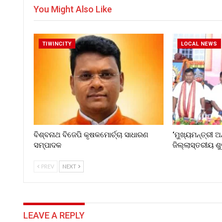
You Might Also Like
TIWINCITY
LOCAL NEWS
ବିଶ୍ବନାଥ ବିଜେପି କୃଷକମୋର୍ଚ୍ଚା ସାଧାରଣ
‘ମୁଖ୍ୟମନ୍ତ୍ରୀ ଅ
ସମ୍ପାଦକ
ଜିଲ୍ଲାସ୍ତରୀୟ ଶ
PREV
NEXT
LEAVE A REPLY