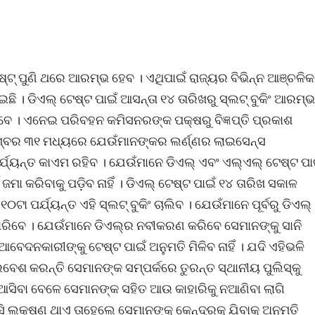
େଷ୍ଟ୍‌ ପୁଣି ଥରେ ଆରମ୍ଭ ହେବ । ଏଥିପାଇଁ ରାଜ୍ୟର ବିଭିନ୍ନ ଆଞ୍ଚଳିକ
 । ଡିଏଲ୍‌ ଟେଷ୍ଟ ପାଇଁ ଆସନ୍ତା ୧୪ ତାରିଖରୁ ସ୍ଲଟ୍‌ ବୁକିଂ ଆରମ୍ଭ
 ଦେବେ । ଏନେଇ ପରିବହନ କମିସନରଙ୍କ ପକ୍ଷରୁ ବିଜ୍ଞପ୍ତି ପ୍ରକାଶ
 ଡିସେମ୍ବର ୩୧ ମଧ୍ୟରେ ଯେଉଁମାନଙ୍କର ଲର୍ଣ୍ଣର ଲାଇସେନ୍ସ
୍ଯ୍ୟନ୍ତ କାଏମ ରହିବ । ଯେଉଁମାନେ ଡିଏଲ୍‌ ଏବଂ ଏଲ୍‌ଏଲ୍‌ ଟେଷ୍ଟ ପା
ମା କରିବାକୁ ପଡ଼ିବ ନାହିଁ । ଡିଏଲ୍‌ ଟେଷ୍ଟ ପାଇଁ ୧୪ ତାରିଖ ସକାଳ
ଟା ପର୍ଯ୍ୟନ୍ତ ଏହି ସ୍ଲଟ୍‌ ବୁକିଂ ଚାଲିବ । ଯେଉଁମାନେ ପୂର୍ବରୁ ଡିଏଲ୍‌
ାରିବେ । ଯେଉଁମାନେ ଡିଏଲ୍‌ର ନବୀକରଣ କରିବେ ସେମାନଙ୍କୁ ସାନି
 ଆବେଦନକାରୀଙ୍କୁ ଟେଷ୍ଟ ପାଇଁ ଅନୁମତି ମିଳିବ ନାହିଁ । ଯଦି ଏହିଭଳି
େଶ କରନ୍ତି ସେମାନଙ୍କ ସମ୍ପର୍କରେ ତୁରନ୍ତ ସ୍ଥାନୀୟ ପୁଲିସ୍‌କୁ
ଆସିବା ବେଳେ ସେମାନଙ୍କ ସହିତ ଆଉ କାହାରିକୁ ନଆଣିବା ଲାଗି
ଲକ୍ଷଣ ଥାଏ ତାହେଲେ ସେମାନଙ୍କୁ କେନ୍ଦ୍ରକୁ ଯିବାକୁ ଅନୁମତି