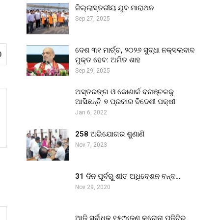
ଜିଲ୍ଲାସ୍ତରୀୟ ଯୁବ ମାରାଥନ
Sep 27, 2025
ଦେଶ ୩୧ ମାର୍ଚ୍ଚ, ୨୦୨୬ ସୁଦ୍ଧା ନକ୍ସଲବାଦ
0
ମୁକ୍ତ ହେବ: ଅମିତ ଶାହ
Sep 29, 2025
ଅସ୍ତରଙ୍ଗ ଓ କୋଣାର୍କ ବନାଞ୍ଚଳକୁ
ଆସିଛନ୍ତି ୭ ପ୍ରକାର ବିଦେଶୀ ପକ୍ଷୀ
Jan 6, 2022
258 ଅଭିଯୋଗର ଶୁଣାଣି
Nov 7, 2023
31 ଦିନ ପୂର୍ବରୁ ଶୀତ ଅଧିବେଶନ ବନ୍ଦ…
Nov 29, 2020
ଆଜି ସର୍ବାଧିକ ୧୫୯୪ଜଣ କରୋନା ପଜିଟିଭ୍