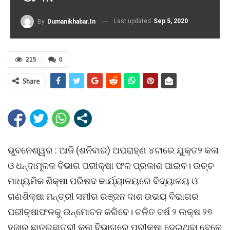
Last updated
Sep 5, 2020
By
Dumanikhabar.in
215
0
Share
ଭୁବନେଶ୍ୱର : ଆଜି (ଶନିବାର) ଅପରାହ୍‌ଣ ୪ଟାରେ ଯୁକ୍ତ୨ କଳା
ଓ ଧନ୍ଦାମୂଳକ ବିଭାଗ ପରୀକ୍ଷା ଫଳ ପ୍ରକାଶ ପାଇବ। ଉଚ୍ଚ
ମାଧ୍ୟମିକ ଶିକ୍ଷା ପରିଷଦ କାର୍ଯ୍ୟାଳୟରେ ବିଦ୍ୟାଳୟ ଓ
ଗଣଶିକ୍ଷା ମନ୍ତ୍ରୀ ସମୀର ରଞ୍ଜନ ଦାଶ ଉଭୟ ବିଭାଗର
ପରୀକ୍ଷାଫଳକୁ ଉନ୍ମୋଚନ କରିବେ। ଚଳିତ ବର୍ଷ ୨ ଲକ୍ଷ ୨୭
ହଜାର ଛାତ୍ରଛାତ୍ରୀ କଳା ବିଭାଗରେ ପରୀକ୍ଷା ଦେଇଥିବା ବେଳେ