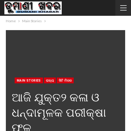
Home
Main Stories
MAIN STORIES
ରାଜ୍ୟ
ସିଟି ମିରର
ଆଜି ଯୁକ୍ତ୨ କଳା ଓ
ଧନ୍ଦାମୂଳକ ପରୀକ୍ଷା
ଫଳ