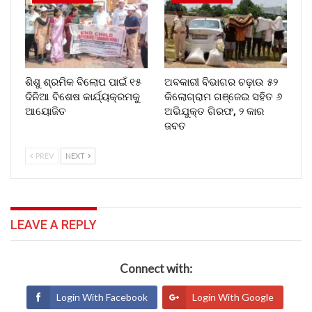
ଶିଶୁ ଶ୍ରମିକ ବିଲୋପ ପାଇଁ ୧୫
ଅବକାରୀ ବିଭାଗର ଚଢ଼ାଉ ୫୨
ଦିନିଆ ବିଶେଷ କାର୍ଯ୍ୟକ୍ରମକୁ
କିଲୋଗ୍ରାମ ଗଞ୍ଜେଇ ସହିତ ୬
ଆୟୋଜିତ
ଅଭିଯୁକ୍ତ ଗିରଫ, ୨ କାର
ଜବତ
PREV
NEXT
LEAVE A REPLY
Connect with:
Login With Facebook
Login With Google