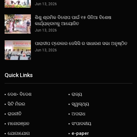
Jun 13, 2026
ଶିଶୁ ଶ୍ରମିକ ବିଲୋପ ପାଇଁ ୧୫ ଦିନିଆ ବିଶେଷ
କାର୍ଯ୍ୟକ୍ରମକୁ ଆୟୋଜିତ
Jun 13, 2026
ପାରାଦୀପ ଟ୍ରେଲର ଜେସିସି ର ସାଧାରଣ ସଭା ଅନୁଷ୍ଠିତ
Jun 13, 2026
Quick Links
ଦେଶ- ବିଦେଶ
ରାଜ୍ୟ
ସିଟି ମିରର
ସ୍ୱାସ୍ଥ୍ୟ
ରାଜନୀତି
ଅପରାଧ
ମନୋରଞ୍ଜନ
ସଂପାଦକୀୟ
ଯୋଗାଯୋଗ
e-paper