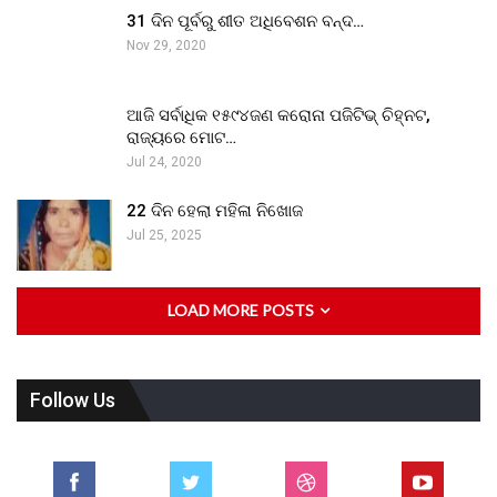
31 ଦିନ ପୂର୍ବରୁ ଶୀତ ଅଧିବେଶନ ବନ୍ଦ…
Nov 29, 2020
ଆଜି ସର୍ବାଧିକ ୧୫୯୪ଜଣ କରୋନା ପଜିଟିଭ୍ ଚିହ୍ନଟ,
ରାଜ୍ୟରେ ମୋଟ…
Jul 24, 2020
22 ଦିନ ହେଲା ମହିଳା ନିଖୋଜ
Jul 25, 2025
LOAD MORE POSTS
Follow Us