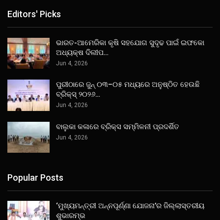
Editors' Picks
ଭାରତ-ଆମେରିକା କୃଷି ସହଯୋଗ ସୁଦୃଢ ପାଇଁ ଇଫକୋ
ଅଧ୍ୟକ୍ଷ ଦିଲୀପ…
Jun 4, 2026
ପୁରୀଠାରେ ଜୁନ୍ ୦୩–୦୫ ମଧ୍ୟରେ ଅନୁଷ୍ଠିତ ହେଉଛି
ବ୍ରିକ୍ସ୍ ୨୦୨୬…
Jun 4, 2026
ବାଲୁକା କଳାରେ ବ୍ରିକ୍ସ ସମ୍ମିଳନୀ ପ୍ରଦର୍ଶିତ
Jun 4, 2026
Popular Posts
‘ମୁଖ୍ୟମନ୍ତ୍ରୀ ଅନ୍ନପୂର୍ଣ୍ଣା ଯୋଜନା’ର ଜିଲ୍ଲାସ୍ତରୀୟ
ଶୁଭାରମ୍ଭ