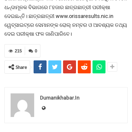
ଧନ୍ଦାମୂଳକ ବିଭାଗରେ ୮ହଜାର ଛାତ୍ରଛାତ୍ରୀ ପରୀକ୍ଷା
ଦେଇଛନ୍ତି। ଛାତ୍ରଛାତ୍ରୀ www.orissaresults.nic.in
ୱେବ୍‌ସାଇଟ୍‌ରେ ସେମାନଙ୍କ ରୋଲ୍‌ ନମ୍ବର ଓ ଆବଶ୍ୟକ ତଥ୍ୟ
ଦେଇ ପରୀକ୍ଷା ଫଳ ଜାଣିପାରିବେ।
215
0
Share
Dumanikhabar.in