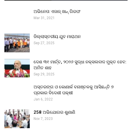
ଅଭିନେତା ଏଜାଜ୍ ଖାନ୍ ଗିରଫ
Mar 31, 2021
ଜିଲ୍ଲାସ୍ତରୀୟ ଯୁବ ମାରାଥନ
Sep 27, 2025
ଦେଶ ୩୧ ମାର୍ଚ୍ଚ, ୨୦୨୬ ସୁଦ୍ଧା ନକ୍ସଲବାଦ ମୁକ୍ତ ହେବ:
ଅମିତ ଶାହ
Sep 29, 2025
ଅସ୍ତରଙ୍ଗ ଓ କୋଣାର୍କ ବନାଞ୍ଚଳକୁ ଆସିଛନ୍ତି ୭
ପ୍ରକାର ବିଦେଶୀ ପକ୍ଷୀ
Jan 6, 2022
258 ଅଭିଯୋଗର ଶୁଣାଣି
Nov 7, 2023