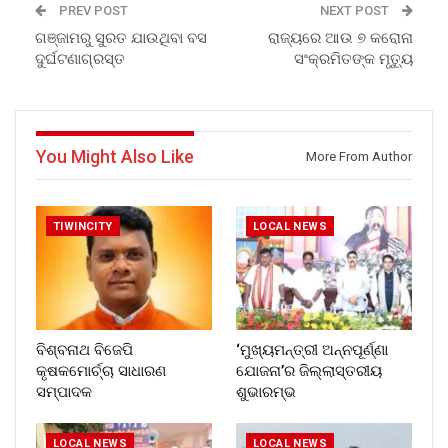
PREV POST
NEXT POST
ଗଞ୍ଜାମରୁ ସୁରତ ଯାଉଥିବା ବସ
ରାଜ୍ୟରେ ଆଉ ୭ କରୋନା
ଦୁର୍ଘଟଣାଗ୍ରସ୍ତ
ସଂକ୍ରମିତଙ୍କ ମୃତ୍ୟୁ
You Might Also Like
More From Author
TIWINCITY
LOCAL NEWS
ବିଶ୍ବନାଥ ବିଜେପି
‘ମୁଖ୍ୟମନ୍ତ୍ରୀ ଅନ୍ନପୂର୍ଣ୍ଣା
କୃଷକମୋର୍ଚ୍ଚା ସାଧାରଣ
ଯୋଜନା’ର ଜିଲ୍ଲାସ୍ତରୀୟ
ସମ୍ପାଦକ
ଶୁଭାରମ୍ଭ
LOCAL NEWS
LOCAL NEWS