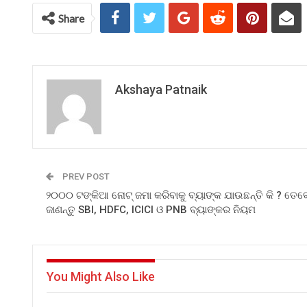
Share
Akshaya Patnaik
PREV POST
୨୦୦୦ ଟଙ୍କିଆ ନୋଟ୍ ଜମା କରିବାକୁ ବ୍ୟାଙ୍କ ଯାଉଛନ୍ତି କି ? ତେବ
ଜାଣନ୍ତୁ SBI, HDFC, ICICI ଓ PNB ବ୍ୟାଙ୍କର ନିୟମ
You Might Also Like