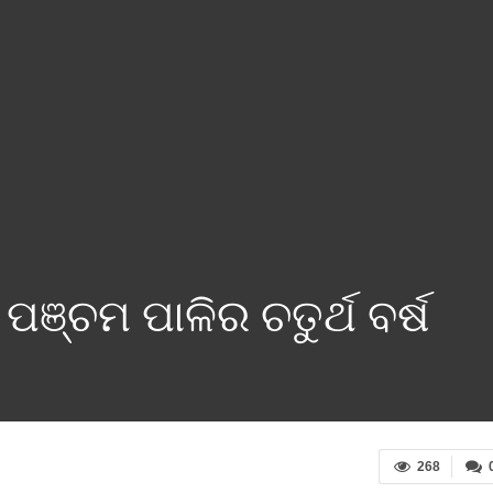
ଞ୍ଚମ ପାଳିର ଚତୁର୍ଥ ବର୍ଷ
268