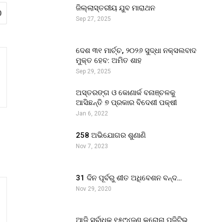
ଜିଲ୍ଲାସ୍ତରୀୟ ଯୁବ ମାରାଥନ
0
Sep 27, 2025
ଦେଶ ୩୧ ମାର୍ଚ୍ଚ, ୨୦୨୬ ସୁଦ୍ଧା ନକ୍ସଲବାଦ
ମୁକ୍ତ ହେବ: ଅମିତ ଶାହ
Sep 29, 2025
ଅସ୍ତରଙ୍ଗ ଓ କୋଣାର୍କ ବନାଞ୍ଚଳକୁ
ଆସିଛନ୍ତି ୭ ପ୍ରକାର ବିଦେଶୀ ପକ୍ଷୀ
Jan 6, 2022
258 ଅଭିଯୋଗର ଶୁଣାଣି
Nov 7, 2023
31 ଦିନ ପୂର୍ବରୁ ଶୀତ ଅଧିବେଶନ ବନ୍ଦ…
Nov 29, 2020
ଆଜି ସର୍ବାଧିକ ୧୫୯୪ଜଣ କରୋନା ପଜିଟିଭ୍