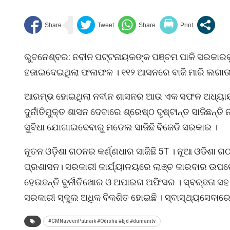
ଭୁବନେଶ୍ବର: ନବୀନ ପଟ୍ଟନାୟକଙ୍କ ପଞ୍ଚମ ପାଳି ସରକାରକୁ ପୂର
ହଜାଇଦେଇଥିଲା ଫଳାଫଳ । ୧୧୨ ଆସନରେ ବାଜି ମାରି ଲଗାତାର
ଆରମ୍ଭ ହୋଇଥିଲା ନବୀନ ଶାସନର ଆଉ ଏକ ସଫଳ ଅଧ୍ୟାୟ। ସେ 
ଦୁର୍ନୀତିମୁକ୍ତ ଶାସନ ଦେବାରେ ଶ୍ରେଷ୍ଠ ଦୃଷ୍ଟାନ୍ତ ସାଜିଛନ୍ତି 
ସୁବିଧା ଯୋଗାଇଦେବାରୁ ମଡେଲ ସାଜିଛି ବିଜେଡି ସରକାର ।
ନୂତନ ଓଡ଼ିଶା ଗଠନର କର୍ଣ୍ଣଧାର ସାଜିଛି 5T । ନୂଆ ଓଡିଶା 
ପ୍ରଶାସନ। ସରକାରୀ କାର୍ଯ୍ୟାଳୟରେ ଲାଞ୍ଚ କାରବାର ଉପ
ହେଉଛନ୍ତି ଦୁର୍ନୀତିଖୋର ଓ ଅପାରଗ ଅଫିସର । ସ୍ବଚ୍ଛତା ସ
ସରକାରୀ ସ୍କୁଲ ଅଧିକ ବିକଶିତ ହୋଇଛି । ସ୍ବାସ୍ଥ୍ୟସେବାରେ 
#CMNaveenPatnaik #Odisha #bjd #dumanitv