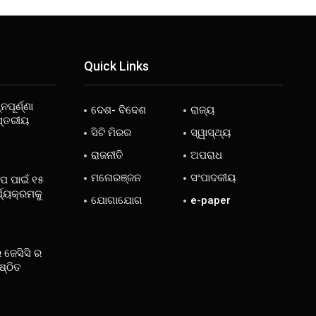
Quick Links
ନପୂର୍ଣ୍ଣା
ଦେଶ- ବିଦେଶ
ରାଜ୍ୟ
ସ୍ତରୀୟ
ସିଟି ମିରର
ସ୍ୱାସ୍ଥ୍ୟ
ରାଜନୀତି
ଅପରାଧ
ମନୋରଞ୍ଜନ
ସଂପାଦକୀୟ
ୋପ ପାଇଁ ୧୫
୍ଯ୍ୟକ୍ରମକୁ
ଯୋଗାଯୋଗ
e-paper
 ଜେସିସି ର
ଷ୍ଠିତ