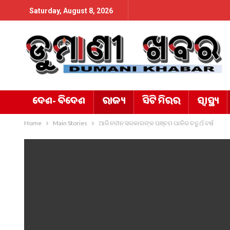
Saturday, August 8, 2026
ଦେଶ- ବିଦେଶ
ରାଜ୍ୟ
ସିଟି ମିରର
ସ୍ୱାସ୍ଥ୍ୟ
Home
Main Stories
ଆଜି ନବୀନ ସରକାରଙ୍କ ପଞ୍ଚମ ପାଳିର ଚତୁର୍ଥ ବର୍ଷ