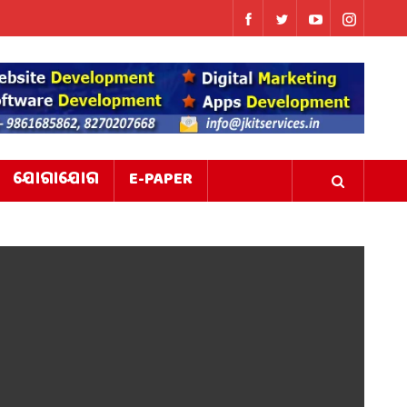
ଯୋଗାଯୋଗ
E-PAPER