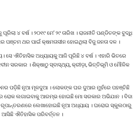
ିଲା ୪ ବର୍ଷ । ୨୦୧୯ ମେ’ ୨୯ ତାରିଖ । ରାଜନୀତି ପଣ୍ଡିତଙ୍କ ବୁଦ୍ଧି
 ପଞ୍ଚମ ଥର ପାଇଁ କ୍ଷମତାସୀନ ହୋଇଥିଲା ବିଜୁ ଜନତା ଦଳ ।
ଐତିହାସିକ ଅଧ୍ୟାୟକୁ ଆଜି ପୂରିଛି ୪ ବର୍ଷ । ଏହାରି ଭିତରେ
ନବୀନ ସରକାର । ଶିକ୍ଷାଠୁ ସ୍ବାସ୍ଥ୍ୟ, କ୍ରୀଡ଼ା, ଭିତ୍ତିଭୂମି ଓ ମୌଳିକ
ଗଠନର ପଡ଼ିଛି ନୂଆ ମୂଳଦୁଆ । ଲୋକଙ୍କ ଘର ଦୁଆର ମୁହଁରେ ପହଞ୍ଚିଛି
ରେ ରୋକ ଲଗାଇବାକୁ ଆରମ୍ଭ ହୋଇଛି ମୋ ସରକାର ଅଭିଯାନ । ବିଦା
ହ ରୂପାନ୍ତରଣରେ ଲେଖାହୋଇଛି ନୂଆ ଅଧ୍ୟାୟ । ଘରୋଇ ସ୍କୁଲଠାରୁ
ଆସିଛି ଐତିହାସିକ ପରିବର୍ତ୍ତନ ।