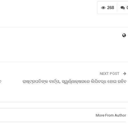
268
NEXT POST
େ
ରାଷ୍ଟ୍ରପତିଙ୍କ ବାର୍ତ୍ତା, ସ୍ୱର୍ଣ୍ଣାକ୍ଷରରେ ଲିପିବଦ୍ଧ ହୋଇ ରହିବ
More From Author