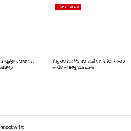
LOCAL NEWS
ନ୍ନପୂର୍ଣ୍ଣା ଯୋଜନା’ର
ଶିଶୁ ଶ୍ରମିକ ବିଲୋପ ପାଇଁ ୧୫ ଦିନିଆ ବିଶେଷ
ୁଭାରମ୍ଭ
କାର୍ଯ୍ୟକ୍ରମକୁ ଆୟୋଜିତ
nnect with: