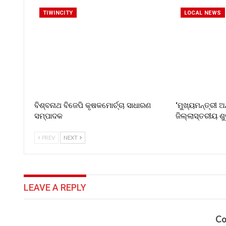
TIWINCITY
LOCAL NEWS
ବିଶ୍ବନାଥ ବିଜେପି କୃଷକମୋର୍ଚ୍ଚା ସାଧାରଣ
‘ମୁଖ୍ୟମନ୍ତ୍ରୀ ଅ
ସମ୍ପାଦକ
ଜିଲ୍ଲାସ୍ତରୀୟ ଶ
PREV
NEXT
LEAVE A REPLY
Co