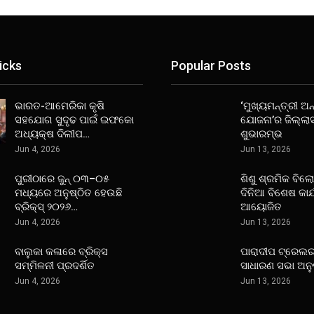
icks
Popular Posts
ଭାରତ-ଆମେରିକା କୃଷି
‘ମୁଖ୍ୟମନ୍ତ୍ରୀ ଅନ୍
ସହଯୋଗ ସୁଦୃଢ ପାଇଁ ଇଫକୋ
ଯୋଜନା’ର ଜିଲ୍ଲା
ଅଧ୍ୟକ୍ଷ ଦିଲୀପ…
ଶୁଭାରମ୍ଭ
Jun 4, 2026
Jun 13, 2026
ପୁରୀଠାରେ ଜୁନ୍ ୦୩–୦୫
ଶିଶୁ ଶ୍ରମିକ ବିଲ
ମଧ୍ୟରେ ଅନୁଷ୍ଠିତ ହେଉଛି
ଦିନିଆ ବିଶେଷ କାର
ବ୍ରିକ୍ସ୍ ୨୦୨୬…
ଆୟୋଜିତ
Jun 4, 2026
Jun 13, 2026
ବାଲୁକା କଳାରେ ବ୍ରିକ୍ସ
ପାରାଦୀପ ଟ୍ରେଲର
ସମ୍ମିଳନୀ ପ୍ରଦର୍ଶିତ
ସାଧାରଣ ସଭା ଅନୁ
Jun 4, 2026
Jun 13, 2026