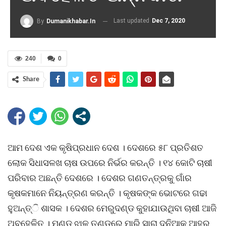
Last updated
Dec 7, 2020
By
Dumanikhabar.in
240
0
Share
ଆମ ଦେଶ ଏକ କୃଷିପ୍ରଧାନ ଦେଶ । ଦେଶରେ ୫୮ ପ୍ରତିଶତ
ଲୋକ ସିଧାସଳଖ ଚାଷ ଉପରେ ନିର୍ଭର କରନ୍ତି । ୧୪ କୋଟି ଚାଷୀ
ପରିବାର ଅଛନ୍ତି ଦେଶରେ । ଦେଶର ଗଣତନ୍ତ୍ରକୁ ଗାଁର
କୃଷକମାନେ ନିୟନ୍ତ୍ରଣ କରନ୍ତି । କୃଷକଙ୍କ ଭୋଟରେ ଗଢା
ହୁଅନ୍ତ୍ି ଶାସକ । ଦେଶର ମେରୁଦଣ୍ଡ କୁହାଯାଉଥିବା ଚାଷୀ ଆଜି
ଅବହେଳିତ । ମୁଣ୍ଡ ଝାଳ ତୁଣ୍ଡରେ ମାରି ସାରା ଦୁନିଆକୁ ଆହର