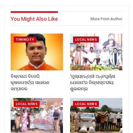
You Might Also Like
More From Author
TIWINCITY
LOCAL NEWS
ବିଶ୍ବନାଥ ବିଜେପି
‘ମୁଖ୍ୟମନ୍ତ୍ରୀ ଅନ୍ନପୂର୍ଣ୍ଣା
କୃଷକମୋର୍ଚ୍ଚା ସାଧାରଣ
ଯୋଜନା’ର ଜିଲ୍ଲାସ୍ତରୀୟ
ସମ୍ପାଦକ
ଶୁଭାରମ୍ଭ
LOCAL NEWS
LOCAL NEWS