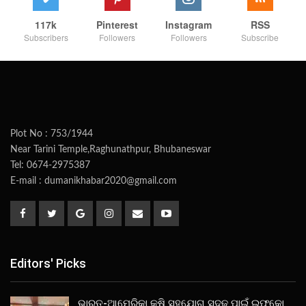
117k
Pinterest
Instagram
RSS
Subscribers
Followers
Followers
Subscribe
Plot No : 753/1944
Near Tarini Temple,Raghunathpur, Bhubaneswar
Tel: 0674-2975387
E-mail : dumanikhabar2020@gmail.com
Editors' Picks
ଭାରତ-ଆମେରିକା କୃଷି ସହଯୋଗ ସୁଦୃଢ ପାଇଁ ଇଫକୋ