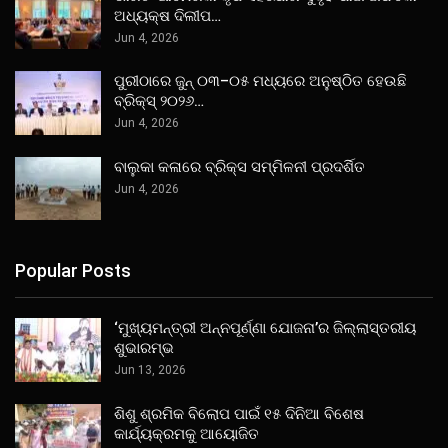
ଅଧ୍ୟକ୍ଷ ଦିଲୀପ…
Jun 4, 2026
ପୁରୀଠାରେ ଜୁନ୍ ୦୩–୦୫ ମଧ୍ୟରେ ଅନୁଷ୍ଠିତ ହେଉଛି
ବ୍ରିକ୍ସ୍ ୨୦୨୬…
Jun 4, 2026
ବାଲୁକା କଳାରେ ବ୍ରିକ୍ସ ସମ୍ମିଳନୀ ପ୍ରଦର୍ଶିତ
Jun 4, 2026
Popular Posts
‘ମୁଖ୍ୟମନ୍ତ୍ରୀ ଅନ୍ନପୂର୍ଣ୍ଣା ଯୋଜନା’ର ଜିଲ୍ଲାସ୍ତରୀୟ
ଶୁଭାରମ୍ଭ
Jun 13, 2026
ଶିଶୁ ଶ୍ରମିକ ବିଲୋପ ପାଇଁ ୧୫ ଦିନିଆ ବିଶେଷ
କାର୍ଯ୍ୟକ୍ରମକୁ ଆୟୋଜିତ