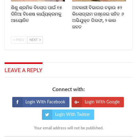
ଶିଶୁ ଶ୍ରମିକ ବିଲୋପ ପାଇଁ ୧୫
ଅବକାରୀ ବିଭାଗର ଚଢ଼ାଉ ୫୨
ଦିନିଆ ବିଶେଷ କାର୍ଯ୍ୟକ୍ରମକୁ
କିଲୋଗ୍ରାମ ଗଞ୍ଜେଇ ସହିତ ୬
ଆୟୋଜିତ
ଅଭିଯୁକ୍ତ ଗିରଫ, ୨ କାର
ଜବତ
PREV
NEXT
LEAVE A REPLY
Connect with:
Login With Facebook
Login With Google
Login With Twitter
Your email address will not be published.