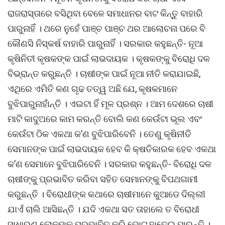
ରାଜରାସ୍ତାରେ ବସିଥିବା ବେଳେ ସମାଧାନର ବାଟ କିନ୍ତୁ ବାହାରି
ପାରୁନାହିଁ । ଥରେ ନୁହେଁ ପାଞ୍ଚ ପାଞ୍ଚ ଥର ଆଲୋଚନା ପରେ ବି
କୌଣସି ନିସ୍କର୍ଷ ବାହାରି ପାରୁନାହିଁ । ସରକାର କହୁଛନ୍ତି- ନୂଆ
କୃଷିନିତୀ କୃଷକଙ୍କ ପାଇଁ ଲାଭଦାୟକ । କୃଷକଙ୍କୁ ବିରୋଧି ଦଳ
ବିଭ୍ରାନ୍ତ କରୁଛନ୍ତି । ଚାଷୀଙ୍କ ପାଇଁ ନୂଆ ନୀତି କରାଯାଇଛି,
ଏଥିରେ ଏମିତି କଣ ଗୃଢ ତତ୍ୱ ଅଛି ଯେ, କୃଷକମାନେ
ବୁଝିପାରୁନାହାଁନ୍ତି । ଏଇଟା ହିଁ ମୂଳ ପ୍ରଶ୍ନ । ଆମ ଦେଶରେ ଚାଷୀ
ମାଟି କାଦୁଅରେ କାମ କରନ୍ତି ବୋଲି କଣ କେଉଁଟା ଭୂଲ ଏବଂ
କେଉଁଟା ଠିକ ଏକଥା କ’ଣ ବୁଝିପାରିବେନି । ତେଣୁ କୃଷିନୀତି
ସେମାନଙ୍କ ପାଇଁ ଲାଭଦାୟକ ହେବ କି କ୍ଷତିକାରକ ହେବ ଏକଥା
କ’ଣ ସେମାନେ ବୁଝିପାରିବେନି । ସରକାର କହୁଛନ୍ତି- ବିରୋଧି ଦଳ
ଚାଷୀଙ୍କୁ ପ୍ରଭାବିତ କରିବା ସହିତ ସେମାନଙ୍କୁ ବିପଥଗାମୀ
କରୁଛନ୍ତି । ବିରୋଧୀଙ୍କ କଥାରେ ଚାଷୀମାନେ କୁଆଡେ ଦିଲ୍ଲୀ
ଯାଏଁ ଚାଲି ଆସିଛନ୍ତି । ଯଦି ଏକଥା ସତ ତାହାଲେ ତ ବିରୋଧୀ
ସାଧାରଣ ଲୋକଙ୍କୁ ପ୍ରଭାବିତ କରି ଭୋଟ ହାତେଇ ପାରନ୍ତି ।