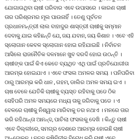
ଯୋଗାଉଥିବା ଚାଷୀ ପରିବାର ଏବେ ଉପାସରେ । କାରଣ ଚାଷୀ
ତାର ପରିଶ୍ରମର ମୂଲ ପାଉନାହିଁ । ତେଣୁ ପୂର୍ବତନ
ପ୍ରଧାନମନ୍ତ୍ରୀ ଲାଲ ବାହାଦୁର ଶାସ୍ତ୍ରୀ ଚାଷୀକୁ ସମ୍ମାନ
ଦେବାକୁ ଯାଇ କହିଛନ୍ତି ଯେ, ଜୟ ଯବାନ, ଜୟ କିଶାନ । ଏବେ ଏହି
ସ୍ଲୋଗାନ କେବଳ ସ୍ଲୋଗାନ ହୋଇ ରହିଯାଇଛି । ନିର୍ବାଚନ
ଆସିଲେ ରାଜନୈତିକ ଦଳମାନେ ଖୁବ ଦରଦି ହୋଇ ଉଠନ୍ତି ।
ଚାଷୀଙ୍କ ପାଇଁ କିଏ କେତେ ବ୍ୟଥିତ ଏଥି ପାଇଁ ପ୍ରତିଯୋଗୀତା
ଆରମ୍ଭ ହୋଇଯାଏ । ଏବେ ଫସଲ ଅମଳର ସମୟ । ପନିପରିବା
ଠାରୁ ଆରମ୍ଭ କରି ଧାନ , ଗହମ, ଡାଲିର ଅମଳ ସମୟ ଇଏ ।
ଚାଷ ବେଳେ ଯେତିକି ଚାଷୀକୁ ବ୍ୟସ୍ତ ରହିବାକୁ ପଡେ ଠିକ
ସେହିପରି ଅମଳ ସମୟରେ ମଧ୍ୟ ତାକୁ ଜଗିବାକୁ ପଡେ । ଏ
ବେଳରେ ଚାଷୀକୁ ନିଶ୍ୱାସ ମାରିବାକୁ ତର ନଥାଏ । ମନରେ ତାର
ଭରି ରହିଥାନ୍ତା ଆନନ୍ଦ, ପାଚିଲା ଫସଲକୁ ଦେଖି । କିନ୍ତୁ ଚାଷୀ
ଏବେ ଦିଲ୍ଲୀରେ, ସମଗ୍ର ଦେଶରେ ଆରମ୍ଭ ହୋଇଛି ଚାଷୀ
ଆନ୍ଦୋଳନ । ନୂତନ କୃଷିନିତୀକୁ ବିରୋଧ କରି ଚାଷୀ ଏବେ