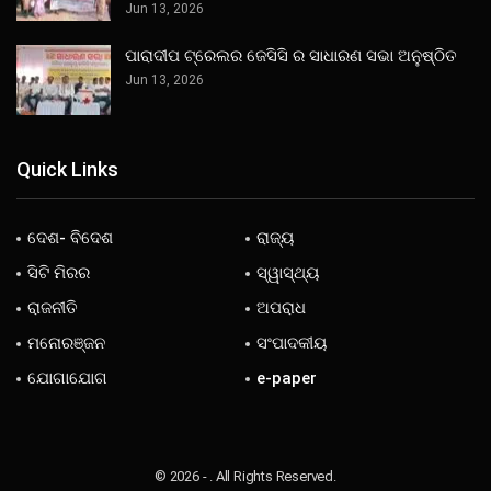
Jun 13, 2026
ପାରାଦୀପ ଟ୍ରେଲର ଜେସିସି ର ସାଧାରଣ ସଭା ଅନୁଷ୍ଠିତ
Jun 13, 2026
Quick Links
ଦେଶ- ବିଦେଶ
ରାଜ୍ୟ
ସିଟି ମିରର
ସ୍ୱାସ୍ଥ୍ୟ
ରାଜନୀତି
ଅପରାଧ
ମନୋରଞ୍ଜନ
ସଂପାଦକୀୟ
ଯୋଗାଯୋଗ
e-paper
© 2026 - . All Rights Reserved.