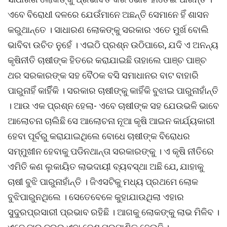
ଏବେ ବିରୋଧୀ ଦଳରେ ଯେଉଁମାନେ ଅଛନ୍ତି ସେମାନେ ହିଁ ଶାସନ
କରୁଥାନ୍ତେ । ସାଧାରଣ ଲୋକଙ୍କୁ ସରକାର ଏତେ ମୁର୍ଖ ବୋଲି
ଭାବିବା ଉଚିତ ନୁହେଁ । ଏଇଠି ପ୍ରଶ୍ନ ଉଠିପାରେ, ଯଦି ଏ ଅନନ୍ୟ
କୃଷିନୀତି ଚାଷୀଙ୍କ ହିତରେ କରାଯାଇଛି ତାହାଲେ ପାଞ୍ଚ ପାଞ୍ଚ
ଥର ସରକାରଙ୍କ ସହ ବୈଠକ ବସି ସମାଧାନର ବାଟ ବାହାରି
ପାରୁନାହିଁ କାହିିଁକି । ସରକାର ଚାଷୀଙ୍କୁ କାହିଁକି ବୁଝାଇ ପାରୁନାହାଁନ୍ତି
। ଆଉ ଏକ ପ୍ରଶ୍ନ ହେଲା- ଏବେ ଚାଷୀଙ୍କ ସହ ଯେଉଭଳି ଭାବେ
ଆଲୋଚନା ଚାଲିଛି ସେ ଆଲୋଚନା ନୂଆ କୃଷି ଆଇନ କାର୍ଯ୍ୟକାରୀ
ହେବା ପୂର୍ବରୁ କରାଯାଇଥିଲେ ବୋଧେ ଚାଷୀଙ୍କ ବିରୋଧର
ସମ୍ମୁଖୀନ ହେବାକୁ ପଡିନଥାନ୍ତା ସରକାରଙ୍କୁ । ଏ କୃଷି ନୀତିରେ
ଏମିତି କଣ ଲୁକାୟିତ ଲାଭଦାୟୀ ବ୍ୟବସ୍ଥା ଅଛି ଯେ, ଯାହାକୁ
ଚାଷୀ ବୁଝି ପାରୁନାହାଁନ୍ତି । ଜିଏସଟିକୁ ମଧ୍ୟ ପ୍ରଥମେ ଲୋକ
ବୁଝିପାରୁନଥିଲେ । ସେତେବେଳେ କୁହାଯାଉଥିଲା ଏହାର
ସୁଦୁରପ୍ରସାରୀ ପ୍ରଭାବ ରହିଛି । ଆଗକୁ ଲୋକଙ୍କୁ ଲାଭ ମିଳିବ ।