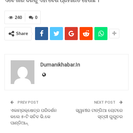
ଏବେ ଜାର ଦରରୁ ଏହା ବେଶ ପ୍ରମାଣିତ ହେଉଛି ।
240
0
Share
Dumanikhabar.in
PREV POST
NEXT POST
ଏକାମ୍ରକ୍ଷେତ୍ର ପରିଦର୍ଶନ
ସ୍ୱାମୀର ଟାଙ୍ଗିଆ ଚୋଟରେ
କଲେ ୫-ଟି ସଚିବ ଭି.କେ
ସ୍ତ୍ରୀ ଗୁରୁତର
ପାଣ୍ଡିଆନ୍