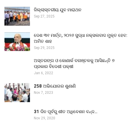
ଜିଲ୍ଲାସ୍ତରୀୟ ଯୁବ ମାରାଥନ
Sep 27, 2025
ଦେଶ ୩୧ ମାର୍ଚ୍ଚ, ୨୦୨୬ ସୁଦ୍ଧା ନକ୍ସଲବାଦ ମୁକ୍ତ ହେବ:
ଅମିତ ଶାହ
Sep 29, 2025
ଅସ୍ତରଙ୍ଗ ଓ କୋଣାର୍କ ବନାଞ୍ଚଳକୁ ଆସିଛନ୍ତି ୭
ପ୍ରକାର ବିଦେଶୀ ପକ୍ଷୀ
Jan 6, 2022
258 ଅଭିଯୋଗର ଶୁଣାଣି
Nov 7, 2023
31 ଦିନ ପୂର୍ବରୁ ଶୀତ ଅଧିବେଶନ ବନ୍ଦ…
Nov 29, 2020