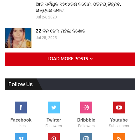
ଆଜି ସର୍ବାଧିକ ୧୫୯୪ଜଣ କରୋନା ପଜିଟିଭ୍ ଚିହ୍ନଟ,
ରାଜ୍ୟରେ ମୋଟ…
Jul 24, 2020
22 ଦିନ ହେଲା ମହିଳା ନିଖୋଜ
Jul 25, 2025
LOAD MORE POSTS
Follow Us
Facebook
Twitter
Dribbble
Youtube
Likes
Followers
Followers
Subscribers