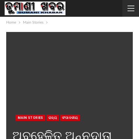
Home
Main Stories
MAIN STORIES
ରାଜ୍ୟ
ସଂପାଦକୀୟ
ଅବହେଳିତ ଅନ୍ନଦାତା