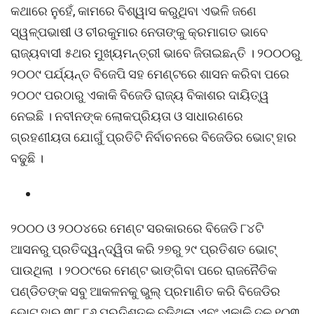
କଥାରେ ନୁହେଁ, କାମରେ ବିଶ୍ୱାସ କରୁଥିବା ଏଭଳି ଜଣେ
ସ୍ୱଳ୍ପଭାଷୀ ଓ ଚୀରକୁମାର ନେତାଙ୍କୁ କ୍ରମାଗତ ଭାବେ
ରାଜ୍ୟବାସୀ ୫ଥର ମୁଖ୍ୟମନ୍ତ୍ରୀ ଭାବେ ଜିତାଇଛନ୍ତି । ୨୦୦୦ରୁ
୨୦୦୯ ପର୍ଯ୍ୟନ୍ତ ବିଜେପି ସହ ମେଣ୍ଟରେ ଶାସନ କରିବା ପରେ
୨୦୦୯ ପରଠାରୁ ଏକାକି ବିଜେଡି ରାଜ୍ୟ ବିକାଶର ଦାୟିତ୍ୱ
ନେଇଛି । ନବୀନଙ୍କ ଲୋକପ୍ରିୟତା ଓ ସାଧାରଣରେ
ଗ୍ରହଣୀୟତା ଯୋଗୁଁ ପ୍ରତିଟି ନିର୍ବାଚନରେ ବିଜେଡିର ଭୋଟ୍ ହାର
ବଢୁଛି ।
୨୦୦୦ ଓ ୨୦୦୪ରେ ମେଣ୍ଟ ସରକାରରେ ବିଜେଡି ୮୪ଟି
ଆସନରୁ ପ୍ରତିଦ୍ୱନ୍ଦ୍ୱିତା କରି ୨୭ରୁ ୨୯ ପ୍ରତିଶତ ଭୋଟ୍
ପାଉଥିଲା । ୨୦୦୯ରେ ମେଣ୍ଟ ଭାଙ୍ଗିବା ପରେ ରାଜନୈତିକ
ପଣ୍ଡିତଙ୍କ ସବୁ ଆକଳନକୁ ଭୁଲ୍ ପ୍ରମାଣିତ କରି ବିଜେଡିର
ଭୋଟ ହାର ୩୮.୮୬ ପ୍ରତିଶତକୁ ବଢିଥିଲା ଏବଂ ଏକାକି ଦଳ ୧୦୩