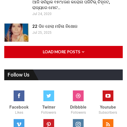
ଆଜି ସର୍ବାଧିକ ୧୫୯୪ଜଣ କରୋନା ପଜିଟିଭ୍ ଚିହ୍ନଟ,
ରାଜ୍ୟରେ ମୋଟ…
Jul 24, 2020
22 ଦିନ ହେଲା ମହିଳା ନିଖୋଜ
Jul 25, 2025
LOAD MORE POSTS
Follow Us
Facebook
Twitter
Dribbble
Youtube
Likes
Followers
Followers
Subscribers