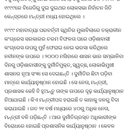
୧୯୯୯ରେ ବିଜେଡିରୁ ଦୁଇ ଦୁଇଥର ଲୋକସଭା ନିର୍ବାଚନ ଜିତି
କେନ୍ଦ୍ରରେ ମନ୍ତ୍ରୀ ମଧ୍ୟ ହୋଇଥିଲେ ।
୧୯୯୯ ମହାବାତ୍ୟା ପରବର୍ତ୍ତୀ ସ୍ଥିତିର ମୁକାବିଲାରେ ତକ୍ରାଳୀନ
କଂଗ୍ରେସ ସରକାରର ଚରମ ବିଫଳତା ପରେ ଓଡ଼ିଶାବାସୀ
କଂଗ୍ରେସ ଉପରୁ ମୁହଁ ଫେରାଇ ନେଇ ଭରସା କରିଥିଲେ
ନବୀନଙ୍କ ଉପରେ । ୨୦୦୦ ମସିହାରେ ଶାସନ ଭାର ସମ୍ଭାଳିବା
ଦିନରୁ ଓଡ଼ିଶାବାସୀଙ୍କୁ ଦୁର୍ନୀତିମୁକ୍ତ, ସ୍ୱଚ୍ଛ, ଲୋକାଭିମୁଖୀ
ଶାସନର ନୂଆ ସଂଜ୍ଞା ସେ ଦେଇଛନ୍ତି । ଦୁର୍ନୀତିର ଛିଟା ପଡ଼ିବା
ମାତ୍ରେ କାର୍ଯ୍ୟାନୁଷ୍ଠାନ ହୋଇଛି । ସେ ନେତା, ମନ୍ତ୍ରୀ,
ପ୍ରଶାସକ କେହି ବି ହୁଅନ୍ତୁ ତାଙ୍କ ଉପରେ ଦୃଢ଼ କାର୍ଯ୍ୟାନୁଷ୍ଠାନ
ନିଆଯାଇଛି । କିଏ ମନ୍ତ୍ରୀପଦ ହରାଇଛି ତ କାହାକୁ ଦଳରୁ ବିଦା
କରାଯାଇଛି । ଗତ ୨୧ ବର୍ଷ ମଧ୍ୟରେ ୪୦ରୁ ଅଧିକ ନେତା,
ମନ୍ତ୍ରୀ ବଳି ପଡ଼ିଛନ୍ତି । ଆଉ ଦୁର୍ନୀତିଗ୍ରସ୍ତ ଅଧିକାରୀଙ୍କ
ବିରୋଧରେ ହୋଇଛି ପ୍ରଶାସନିକ କାର୍ଯ୍ୟାନୁଷ୍ଠାନ । କେବଳ