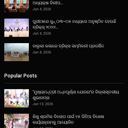
ଅଧ୍ୟକ୍ଷ ଦିଲୀପ…
Jun 4, 2026
ପୁରୀଠାରେ ଜୁନ୍ ୦୩–୦୫ ମଧ୍ୟରେ ଅନୁଷ୍ଠିତ ହେଉଛି
ବ୍ରିକ୍ସ୍ ୨୦୨୬…
Jun 4, 2026
ବାଲୁକା କଳାରେ ବ୍ରିକ୍ସ ସମ୍ମିଳନୀ ପ୍ରଦର୍ଶିତ
Jun 4, 2026
Popular Posts
‘ମୁଖ୍ୟମନ୍ତ୍ରୀ ଅନ୍ନପୂର୍ଣ୍ଣା ଯୋଜନା’ର ଜିଲ୍ଲାସ୍ତରୀୟ
ଶୁଭାରମ୍ଭ
Jun 13, 2026
ଶିଶୁ ଶ୍ରମିକ ବିଲୋପ ପାଇଁ ୧୫ ଦିନିଆ ବିଶେଷ
କାର୍ଯ୍ୟକ୍ରମକୁ ଆୟୋଜିତ