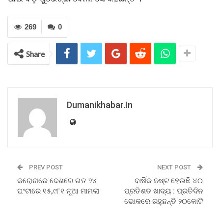
269
0
Share
Dumanikhabar.in
PREV POST
NEXT POST
କରୋନାରେ ଦେଶରେ ଗତ ୨୪
ବାର୍ଷିକ ନଷ୍ଟ ହେଉଛି ୪୦
ଘଂଟାରେ ୧୫,୯୮୧ ନୂଆ ମାମଲା
ପ୍ରତିଶତ ଖାଦ୍ୟ : ପ୍ରତିଦିନ
ଭୋକରେ ରହୁଛନ୍ତି ୨୦କୋଟି