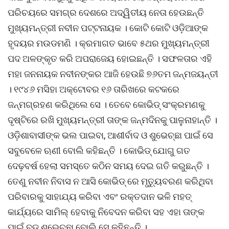
ପରିଚୟରେ ସମଗ୍ର ଦେଶରେ ଅଦ୍ୱିତୀୟ ନେତା ହେଉଛନ୍ତି
ମୁଖ୍ୟମନ୍ତ୍ରୀ ନବୀନ ପଟ୍ଟନାୟକ । କୋଟି କୋଟି ଓଡ଼ିଆଙ୍କ
ହୃଦୟର ମଉଡମଣି । କ୍ରମାଗତ ଭାବେ ୫ଥର ମୁଖ୍ୟମନ୍ତ୍ରୀ
ପଦ ଅଳଙ୍କୃତ କରି ଅପରାଜେୟ ହୋଇଛନ୍ତି । ସଫଳତାର ଏହି
ମହା ଜନନାୟକ ନବୀନଙ୍କର ଆଜି ହେଉଛି ୭୬ତମ ଜନ୍ମଜୟନ୍ତୀ
। ୧୯୪୬ ମସିହା ଅକ୍ଟୋବର ୧୬ ତାରିଖରେ କଟକରେ
ଜନ୍ମଗ୍ରହଣ କରିଥିଲେ ସେ । ତେବେ କୋଭିଡ୍ ସଂକ୍ରମଣକୁ
ଦୃଷ୍ଟିରେ ରଖି ମୁଖ୍ୟମନ୍ତ୍ରୀ ତାଙ୍କ ଜନ୍ମଦିନକୁ ପାଳୁନାହାନ୍ତି ।
ଓଡ଼ିଶାବାସୀଙ୍କ ଭଲ ପାଇବା, ଆଶୀର୍ବାଦ ଓ ଶୁଭେଚ୍ଛା ପାଇଁ ସେ
ସବୁବେଳେ ଋଣୀ ବୋଲି କହିଛନ୍ତି । କୋଭିଡ୍ ଯୋଗୁ ଗତ
ଦେଢ଼ବର୍ଷ ହେଲା ସମସ୍ତେ କଠିନ ସମୟ ଦେଇ ଗତି କରୁଛନ୍ତି ।
ତେଣୁ ନବୀନ ନିବାସ ନ ଆସି କୋଭିଡ୍ ରେ ମୃତ୍ୟୁବରଣ କରିଥିବା
ପରିବାରକୁ ସାହାଯ୍ୟ କରିବା ଏବଂ ରକ୍ତଦାନ ଭଳି ମହତ୍
କାର୍ଯ୍ୟରେ ସାମିଲ୍ ହେବାକୁ ନିବେଦନ କରିବା ସହ ଏହା ତାଙ୍କ
ପାଇଁ ବଡ଼ ଶୁଭେଚ୍ଛା ବୋଲି ସେ କହିଛନ୍ତି ।