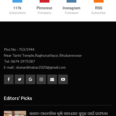
117k
Pinterest
Instagram
RSS
Subscribers
Followers
Followers
Subscribe
Plot No : 753/1944
Near Tarini Temple,Raghunathpur, Bhubaneswar
Tel: 0674-2975387
E-mail : dumanikhabar2020@gmail.com
Editors' Picks
ଭାରତ-ଆମେରିକା କୃଷି ସହଯୋଗ ସୁଦୃଢ ପାଇଁ ଇଫକୋ