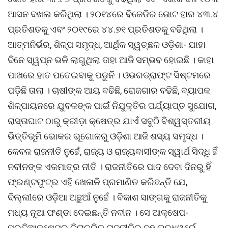
ଆସନ ଦଖଲ କରିଥିଲା । ୨୦୧୪ରେ ବିଜେଡିର ଭୋଟ ହାର ୪୩.୪
ପ୍ରତିଶତକୁ ଏବଂ ୨୦୧୯ରେ ୪୪.୭୧ ପ୍ରତିଶତକୁ ବଢିଥିଲା ।
ଆତ୍ମନିର୍ଭର, ଶିଳ୍ପ ସମୃଦ୍ଧ, ଆର୍ଥିକ ସ୍ୱଚ୍ଛଳ ଓଡ଼ିଶା- ଯାହା
ଦିନେ ସ୍ୱପ୍ନ ଭଳି ଲାଗୁଥିଲା ତାହା ଆଜି ସମ୍ଭବ ହୋଇଛି । କାହା
ପାଖରେ ହାତ ପତେଇବାକୁ ପଡୁନି । ଓଭରଡ୍ରାଫ୍ଟ ସିଷ୍ଟମରେ
ପଡ଼ିଛି ତାଲା । ଚାଷୀଙ୍କ ଆୟ ବଢିଛି, ରୋଜଗାର ବଢିଛି, ବ୍ୟାପକ
ଶିଳ୍ପାୟନରେ ଯୁବକଙ୍କ ପାଇଁ ନିଯୁକ୍ତିର ପର୍ଯ୍ୟାପ୍ତ ସୁଯୋଗ,
ରାସ୍ତାଘାଟ ଠାରୁ କ୍ରୀଡ଼ା କ୍ଷେତ୍ର ଯାଏଁ ସବୁଠି ବିଶ୍ୱସ୍ତରୀୟ
ଭିତ୍ତିଭୂମି ଭୋକର ଭୂଗୋଳରୁ ଓଡ଼ିଶା ଆଜି ଶସ୍ୟ ସମୃଦ୍ଧ ।
କେବଳ ରାଜନୀତି ନୁହେଁ, ରାଜ୍ୟ ଓ ରାଜ୍ୟବାସୀଙ୍କ ସ୍ୱାର୍ଥ ସିଦ୍ଧି ହିଁ
ନବୀନଙ୍କ ଏକମାତ୍ର ନୀତି । ରାଜନୀତିରେ ପାଦ ଦେବା ଦିନରୁ ହିଁ
ଫ୍ରଣ୍ଟଫୁଟ୍ର ଏହି ଖେଳାଳି ପ୍ରମାଣିତ କରିଛନ୍ତି ଯେ,
ଦିଲ୍ଲୀରେ ଓଡ଼ିଆ ଅଛୁଆଁ ନୁହେଁ । ବିକାଶ ସାଙ୍ଗକୁ ରାଜନୀତିକୁ
ମଧ୍ୟ ନୂଆ ଫଣ୍ଡା ଦେଇଛନ୍ତି ନବୀନ । ସେ ଆକ୍ଷେପ-
ପ୍ରତିଆକ୍ଷେପର ଚିରାଚରିତ ରାଜନୀତିରୁ ବହୁ ଊଦ୍ଧ୍ୱର୍ରେ