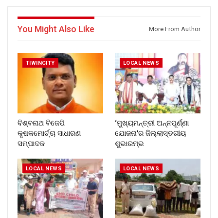
You Might Also Like
More From Author
TIWINCITY
LOCAL NEWS
ବିଶ୍ବନାଥ ବିଜେପି
‘ମୁଖ୍ୟମନ୍ତ୍ରୀ ଅନ୍ନପୂର୍ଣ୍ଣା
କୃଷକମୋର୍ଚ୍ଚା ସାଧାରଣ
ଯୋଜନା’ର ଜିଲ୍ଲାସ୍ତରୀୟ
ସମ୍ପାଦକ
ଶୁଭାରମ୍ଭ
LOCAL NEWS
LOCAL NEWS