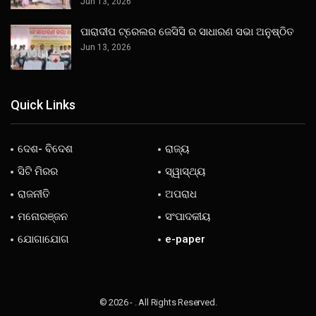
Jun 13, 2026
ପାରାଦୀପ ଟ୍ରେଲର ଜେସିସି ର ସାଧାରଣ ସଭା ଅନୁଷ୍ଠିତ
Jun 13, 2026
Quick Links
ଦେଶ- ବିଦେଶ
ରାଜ୍ୟ
ସିଟି ମିରର
ସ୍ୱାସ୍ଥ୍ୟ
ରାଜନୀତି
ଅପରାଧ
ମନୋରଞ୍ଜନ
ସଂପାଦକୀୟ
ଯୋଗାଯୋଗ
e-paper
© 2026 - . All Rights Reserved.