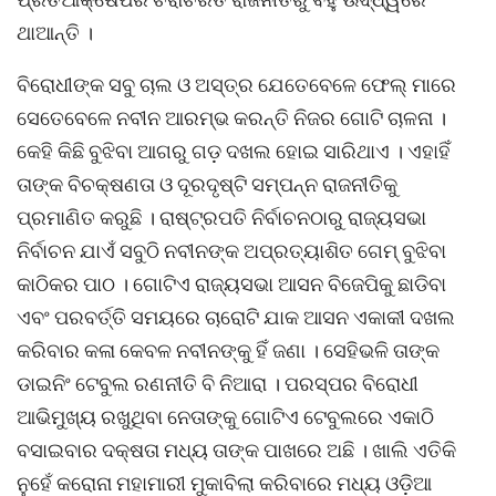
ଥାଆନ୍ତି ।
ବିରୋଧୀଙ୍କ ସବୁ ଚାଲ ଓ ଅସ୍ତ୍ର ଯେତେବେଳେ ଫେଲ୍ ମାରେ
ସେତେବେଳେ ନବୀନ ଆରମ୍ଭ କରନ୍ତି ନିଜର ଗୋଟି ଚାଳନା ।
କେହି କିଛି ବୁଝିବା ଆଗରୁ ଗଡ଼ ଦଖଲ ହୋଇ ସାରିଥାଏ । ଏହାହିଁ
ତାଙ୍କ ବିଚକ୍ଷଣତା ଓ ଦୂରଦୃଷ୍ଟି ସମ୍ପନ୍ନ ରାଜନୀତିକୁ
ପ୍ରମାଣିତ କରୁଛି । ରାଷ୍ଟ୍ରପତି ନିର୍ବାଚନଠାରୁ ରାଜ୍ୟସଭା
ନିର୍ବାଚନ ଯାଏଁ ସବୁଠି ନବୀନଙ୍କ ଅପ୍ରତ୍ୟାଶିତ ଗେମ୍ ବୁଝିବା
କାଠିକର ପାଠ । ଗୋଟିଏ ରାଜ୍ୟସଭା ଆସନ ବିଜେପିକୁ ଛାଡିବା
ଏବଂ ପରବର୍ତ୍ତି ସମୟରେ ଚାରୋଟି ଯାକ ଆସନ ଏକାକୀ ଦଖଲ
କରିବାର କଳା କେବଳ ନବୀନଙ୍କୁ ହିଁ ଜଣା । ସେହିଭଳି ତାଙ୍କ
ଡାଇନିଂ ଟେବୁଲ ରଣନୀତି ବି ନିଆରା । ପରସ୍ପର ବିରୋଧୀ
ଆଭିମୁଖ୍ୟ ରଖୁଥିବା ନେତାଙ୍କୁ ଗୋଟିଏ ଟେବୁଲରେ ଏକାଠି
ବସାଇବାର ଦକ୍ଷତା ମଧ୍ୟ ତାଙ୍କ ପାଖରେ ଅଛି । ଖାଲି ଏତିକି
ନୁହେଁ କରୋନା ମହାମାରୀ ମୁକାବିଲା କରିବାରେ ମଧ୍ୟ ଓଡ଼ିଆ