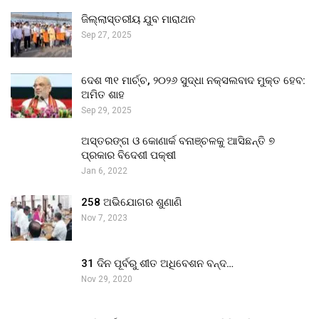
ଜିଲ୍ଲାସ୍ତରୀୟ ଯୁବ ମାରାଥନ
Sep 27, 2025
ଦେଶ ୩୧ ମାର୍ଚ୍ଚ, ୨୦୨୬ ସୁଦ୍ଧା ନକ୍ସଲବାଦ ମୁକ୍ତ ହେବ:
ଅମିତ ଶାହ
Sep 29, 2025
ଅସ୍ତରଙ୍ଗ ଓ କୋଣାର୍କ ବନାଞ୍ଚଳକୁ ଆସିଛନ୍ତି ୭
ପ୍ରକାର ବିଦେଶୀ ପକ୍ଷୀ
Jan 6, 2022
258 ଅଭିଯୋଗର ଶୁଣାଣି
Nov 7, 2023
31 ଦିନ ପୂର୍ବରୁ ଶୀତ ଅଧିବେଶନ ବନ୍ଦ…
Nov 29, 2020