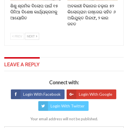
ଶିଶୁ ଶ୍ରମିକ ବିଲୋପ ପାଇଁ ୧୫
ଅବକାରୀ ବିଭାଗର ଚଢ଼ାଉ ୫୨
ଦିନିଆ ବିଶେଷ କାର୍ଯ୍ୟକ୍ରମକୁ
କିଲୋଗ୍ରାମ ଗଞ୍ଜେଇ ସହିତ ୬
ଆୟୋଜିତ
ଅଭିଯୁକ୍ତ ଗିରଫ, ୨ କାର
ଜବତ
PREV
NEXT
LEAVE A REPLY
Connect with:
Login With Facebook
Login With Google
Login With Twitter
Your email address will not be published.