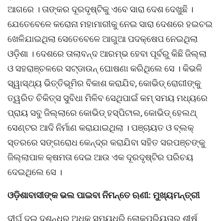
ଆଗରେ । ତାଙ୍କର ଦୂରଦୃଷ୍ଟିକୁ ଏବେ ସାରା ଦେଶ ଦେଖୁଛି ।
ଯେତେବେଳେ କରୋନା ମହାମାରୀକୁ ନେଇ ସାରା ଦେଶରେ ହଇଚଇ
ଖେଳିଯାଇଥିଲା ସେତେବେଳେ ଆଗୁଆ ପଦକ୍ଷେପ ନେଇଥିଲା
ଓଡ଼ିଶା । ଦେଶରେ ତାଲାବନ୍ଦ ଆରମ୍ଭ ହେବା ପୂର୍ବରୁ କିଛି ଜିଲ୍ଲା
ଓ ସହରାଞ୍ଚଳରେ ସଟ୍ଡାଉନ୍ ଘୋଷଣା କରିଥିଲେ ସେ । କିଭଳି
ସ୍ୱାସ୍ଥ୍ୟ ଭିତ୍ତିଭୂମିର ବିକାଶ କରାଯିବ, କୋଭିଡ୍ ରୋଗୀଙ୍କୁ
ତ୍ୱରିତ ଚିକିତ୍ସ ସୁବିଧା ମିଳିବ ସେଥିପାଇଁ କମ୍ ସମୟ ମଧ୍ୟରେ
ପ୍ରାୟ ସବୁ ଜିଲ୍ଲାରେ କୋଭିଡ୍ ହସ୍ପିଟାଲ, କୋଭିଡ୍ ହେଲଥ୍
ସେଣ୍ଟର ଆଦି ନିର୍ମାଣ କରାଯାଇଥିଲା । ପଞ୍ଚାୟତ ଓ ବ୍ଲକ୍
ସ୍ତରରେ ସଙ୍ଗରୋଧ କେନ୍ଦ୍ର କରାଯିବା ସହିତ ସରପଞ୍ଚଙ୍କୁ
ଜିଲ୍ଲାପାଳ କ୍ଷମତା ଦେଇ ଆଉ ଏକ ଦୂରଦୃଷ୍ଟିର ପରିଚୟ
ଦେଇଥିଲେ ସେ ।
ଓଡ଼ିଶାବାସୀଙ୍କ ଭଲ ପାଇବା ନିମନ୍ତେ ଋଣୀ: ମୁଖ୍ୟମନ୍ତ୍ରୀ
ଦୀର୍ଘ ଦୁଇ ଦଶନ୍ଧିରୁ ଅଧିକ ସମୟଧରି ଲୋକପ୍ରିୟତାର ଶୀର୍ଷ