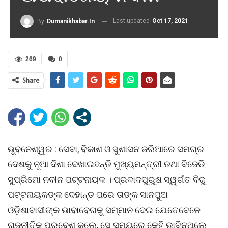
Last updated
Oct 17, 2021
By
Dumanikhabar.in
269
0
Share
ଭୁବନେଶ୍ୱର : ସେବା, ବିକାଶ ଓ ସୁଶାସନ ଜରିଆରେ ସମଗ୍ର
ଦେଶକୁ ନୂଆ ଦିଶା ଦେଖାଇଛନ୍ତି ମୁଖ୍ୟମନ୍ତ୍ରୀ ତଥା ବିଜେଡି
ସୁପ୍ରିମୋ ନବୀନ ପଟ୍ଟନାୟକ । ପ୍ରବାଦପୁରୁଷ ସ୍ୱର୍ଗତ ବିଜୁ
ପଟ୍ଟନାୟକଙ୍କ ଦେହାନ୍ତ ପରେ ତାଙ୍କ ସାନପୁଅ
ଓଡ଼ିଶାବାସୀଙ୍କ ଭାବାବେଗକୁ ସମ୍ମାନ ଦେଇ ଯେତେବେଳେ
ରାଜନୀତିକୁ ପ୍ରବେଶ କଲେ, ସେ ସମୟରେ କେହି ଭାବିନଥିଲେ