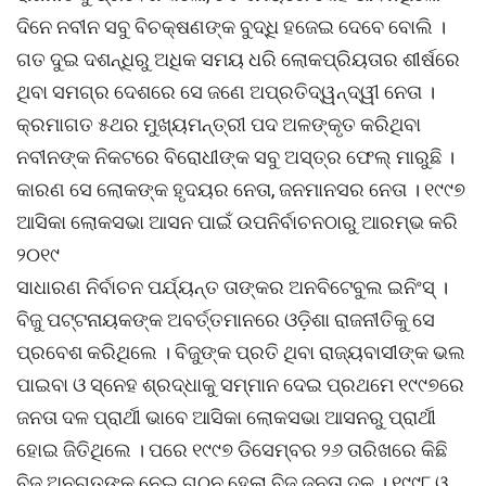
ଦିନେ ନବୀନ ସବୁ ବିଚକ୍ଷଣଙ୍କ ବୁଦ୍ଧି ହଜେଇ ଦେବେ ବୋଲି ।
ଗତ ଦୁଇ ଦଶନ୍ଧିରୁ ଅଧିକ ସମୟ ଧରି ଲୋକପ୍ରିୟତାର ଶୀର୍ଷରେ
ଥିବା ସମଗ୍ର ଦେଶରେ ସେ ଜଣେ ଅପ୍ରତିଦ୍ୱନ୍ଦ୍ୱୀ ନେତା ।
କ୍ରମାଗତ ୫ଥର ମୁଖ୍ୟମନ୍ତ୍ରୀ ପଦ ଅଳଙ୍କୃତ କରିଥିବା
ନବୀନଙ୍କ ନିକଟରେ ବିରୋଧୀଙ୍କ ସବୁ ଅସ୍ତ୍ର ଫେଲ୍ ମାରୁଛି ।
କାରଣ ସେ ଲୋକଙ୍କ ହୃଦୟର ନେତା, ଜନମାନସର ନେତା । ୧୯୯୭
ଆସିକା ଲୋକସଭା ଆସନ ପାଇଁ ଉପନିର୍ବାଚନଠାରୁ ଆରମ୍ଭ କରି
୨୦୧୯
ସାଧାରଣ ନିର୍ବାଚନ ପର୍ଯ୍ୟନ୍ତ ତାଙ୍କର ଅନବିଟେବୁଲ ଇନିଂସ୍ ।
ବିଜୁ ପଟ୍ଟନାୟକଙ୍କ ଅବର୍ତ୍ତମାନରେ ଓଡ଼ିଶା ରାଜନୀତିକୁ ସେ
ପ୍ରବେଶ କରିଥିଲେ । ବିଜୁଙ୍କ ପ୍ରତି ଥିବା ରାଜ୍ୟବାସୀଙ୍କ ଭଲ
ପାଇବା ଓ ସ୍ନେହ ଶ୍ରଦ୍ଧାକୁ ସମ୍ମାନ ଦେଇ ପ୍ରଥମେ ୧୯୯୭ରେ
ଜନତା ଦଳ ପ୍ରାର୍ଥୀ ଭାବେ ଆସିକା ଲୋକସଭା ଆସନରୁ ପ୍ରାର୍ଥୀ
ହୋଇ ଜିତିଥିଲେ । ପରେ ୧୯୯୭ ଡିସେମ୍ବର ୨୬ ତାରିଖରେ କିଛି
ବିଜୁ ଅନୁଗତଙ୍କୁ ନେଇ ଗଠନ ହେଲା ବିଜୁ ଜନତା ଦଳ । ୧୯୯୮ ଓ