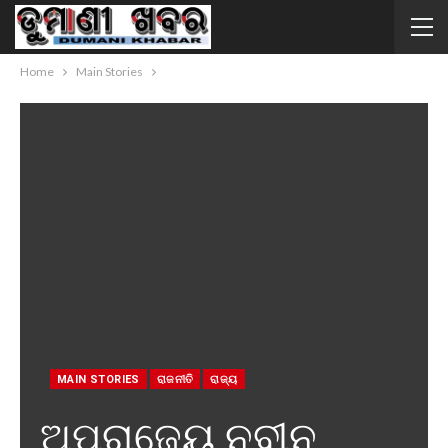
Home
Main Stories
MAIN STORIES
ରାଜନୀତି
ରାଜ୍ୟ
ଅପରାଜେୟ ନବୀନ