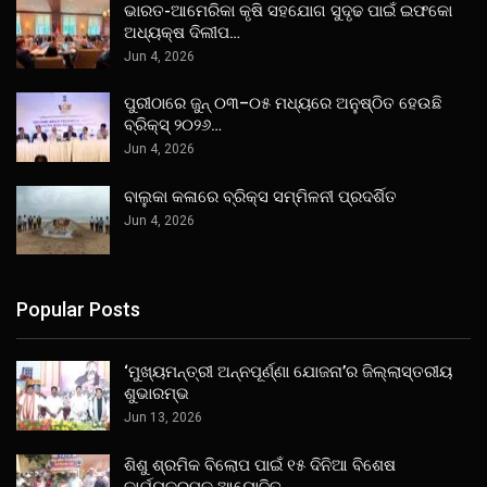
ଭାରତ-ଆମେରିକା କୃଷି ସହଯୋଗ ସୁଦୃଢ ପାଇଁ ଇଫକୋ
ଅଧ୍ୟକ୍ଷ ଦିଲୀପ…
Jun 4, 2026
ପୁରୀଠାରେ ଜୁନ୍ ୦୩–୦୫ ମଧ୍ୟରେ ଅନୁଷ୍ଠିତ ହେଉଛି
ବ୍ରିକ୍ସ୍ ୨୦୨୬…
Jun 4, 2026
ବାଲୁକା କଳାରେ ବ୍ରିକ୍ସ ସମ୍ମିଳନୀ ପ୍ରଦର୍ଶିତ
Jun 4, 2026
Popular Posts
‘ମୁଖ୍ୟମନ୍ତ୍ରୀ ଅନ୍ନପୂର୍ଣ୍ଣା ଯୋଜନା’ର ଜିଲ୍ଲାସ୍ତରୀୟ
ଶୁଭାରମ୍ଭ
Jun 13, 2026
ଶିଶୁ ଶ୍ରମିକ ବିଲୋପ ପାଇଁ ୧୫ ଦିନିଆ ବିଶେଷ
କାର୍ଯ୍ୟକ୍ରମକୁ ଆୟୋଜିତ