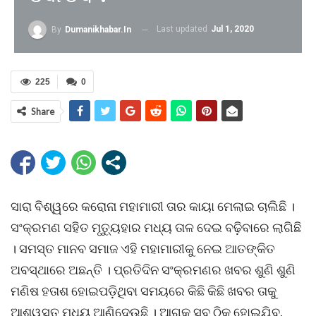
Last updated
Jul 1, 2020
By
Dumanikhabar.in
225
0
Share
ସାରା ବିଶ୍ୱରେ କରୋନା ମହାମାରୀ ତାର କାୟା ମେଲାଇ ଚାଲିଛି ।
ସଂକ୍ରମଣ ସହିତ ମୃତ୍ୟୁହାର ମଧ୍ୟ ତାଳ ଦେଇ ବଢ଼ିବାରେ ଲାଗିଛି
। ସମସ୍ତ ମାନବ ସମାଜ ଏହି ମହାମାରୀକୁ ନେଇ ଆତଙ୍କିତ
ଅବସ୍ଥାରେ ଅଛନ୍ତି । ପ୍ରତିଦିନ ସଂକ୍ରମଣର ଖବର ଶୁଣି ଶୁଣି
ମଣିଷ ହତାଶ ହୋଇପଡ଼ିଥିବା ସମୟରେ କିଛି କିଛି ଖବର ତାକୁ
ଆଶ୍ୱସ୍ତ ମଧ୍ୟ ଆଣିଦେଉଛି । ଆଗକୁ ସବୁ ଠିକ୍ ହୋଇଯିବ,