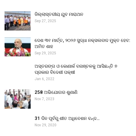
ଜିଲ୍ଲାସ୍ତରୀୟ ଯୁବ ମାରାଥନ
Sep 27, 2025
ଦେଶ ୩୧ ମାର୍ଚ୍ଚ, ୨୦୨୬ ସୁଦ୍ଧା ନକ୍ସଲବାଦ ମୁକ୍ତ ହେବ:
ଅମିତ ଶାହ
Sep 29, 2025
ଅସ୍ତରଙ୍ଗ ଓ କୋଣାର୍କ ବନାଞ୍ଚଳକୁ ଆସିଛନ୍ତି ୭
ପ୍ରକାର ବିଦେଶୀ ପକ୍ଷୀ
Jan 6, 2022
258 ଅଭିଯୋଗର ଶୁଣାଣି
Nov 7, 2023
31 ଦିନ ପୂର୍ବରୁ ଶୀତ ଅଧିବେଶନ ବନ୍ଦ…
Nov 29, 2020