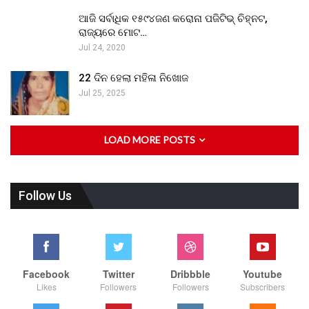
ଆଜି ସର୍ବାଧିକ ୧୫୯୪ଜଣ କରୋନା ପଜିଟିଭ୍ ଚିହ୍ନଟ,
ରାଜ୍ୟରେ ମୋଟ…
Jul 24, 2020
22 ଦିନ ହେଲା ମହିଳା ନିଖୋଜ
Jul 25, 2025
LOAD MORE POSTS
Follow Us
Facebook
Twitter
Dribbble
Youtube
Likes
Followers
Followers
Subscribers