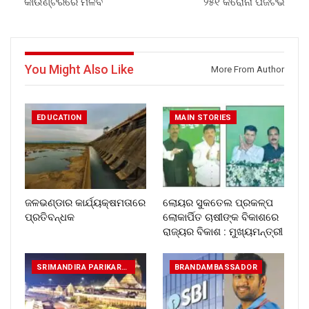
କାଉଣ୍ଟରରେ ମିଳିବ
୨୫୧ କରୋନା ପଜିଟିଭ
You Might Also Like
More From Author
EDUCATION
MAIN STORIES
ଜଳଭଣ୍ଡାର କାର୍ଯ୍ୟକ୍ଷମତାରେ
ଲୋୟର ସୁକତେଲ ପ୍ରକଳ୍ପ
ପ୍ରତିବନ୍ଧକ
ଲୋକାର୍ପିତ ଚାଷୀଙ୍କ ବିକାଶରେ
ରାଜ୍ୟର ବିକାଶ : ମୁଖ୍ୟମନ୍ତ୍ରୀ
SRIMANDIRA PARIKARAM
BRANDAMBASSADOR