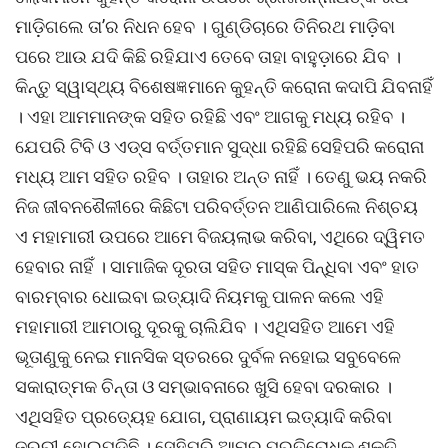
ମାଡ଼ିଗଲେ ତା’ର ନିଧନ ହେବ । ଗୁଣ୍ଡିଚାରେ ତିନିରଥ ମାଡ଼ିବା
ପରେ ଆଉ ଯଦି କିଛି ରହିଯାଏ ତେବେ ତାହା ବାହୁଡ଼ାରେ ଯିବ ।
କିନ୍ତୁ ସ୍ୱାସ୍ଥ୍ୟ ବିଶେଷଜ୍ଞମାନେ କୁହନ୍ତି କରୋନା କଦାପି ଯିବନାହିଁ
। ଏହା ଆମମାନଙ୍କ ସହିତ ରହିଛି ଏବଂ ଆଗକୁ ମଧ୍ୟ ରହିବ ।
ଯେପରି ଟିବି ଓ ଏଡ୍ସ ବର୍ତ୍ତମାନ ସୁଦ୍ଧା ରହିଛି ସେହିପରି କରୋନା
ମଧ୍ୟ ଆମ ସହିତ ରହିବ । ତାହାର ଅନ୍ତ ନାହିଁ । ତେଣୁ ଭୟ ନକରି
ନିଜ ଜୀବନଶୈଳୀରେ କିଛିଟା ପରିବର୍ତ୍ତନ ଆଣିପାରିଲେ ନିଶ୍ଚୟ
ଏ ମହାମାରୀ ଉପରେ ଆମେ ବିଜୟଲାଭ କରିବା, ଏଥିରେ ଦ୍ୱିମତ
ହେବାର ନାହିଁ । ସାମାଜିକ ଦୂରତା ସହିତ ମାସ୍କ ପିନ୍ଧିବା ଏବଂ ହାତ
ବାରମ୍ବାର ଧୋଇବା ଇତ୍ୟାଦି ନିୟମକୁ ପାଳନ କଲେ ଏହି
ମହାମାରୀ ଆମଠାରୁ ଦୂରକୁ ଚାଲିଯିବ । ଏଥିସହିତ ଆମେ ଏହି
ଭୂତାଣୁକୁ ନେଇ ମାନସିକ ସ୍ତରରେ ଦୁର୍ବଳ ନହୋଇ ସବୁବେଳେ
ସକାରାତ୍ମକ ଚିନ୍ତା ଓ ସମ୍ଭାବନାରେ ଖୁସି ହେବା ଦରକାର ।
ଏଥିସହିତ ପ୍ରତ୍ୟେହ ଯୋଗ, ପ୍ରାଣାୟମ ଇତ୍ୟାଦି କରିବା
ଜରୁରୀ ହୋଇପଡ଼ିଛି । ସେହିପରି ଆମର ପ୍ରତିରୋଧକ ଶକ୍ତି