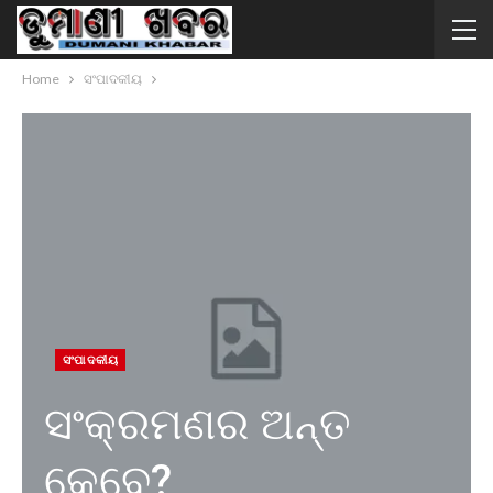
Home
ସଂପାଦକୀୟ
ସଂପାଦକୀୟ
ସଂକ୍ରମଣର ଅନ୍ତ
କେବେ?