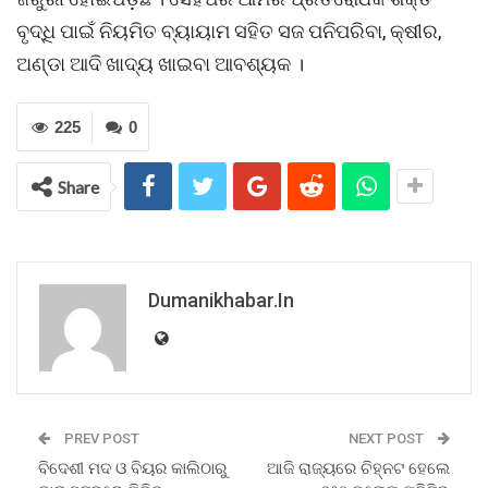
ବୃଦ୍ଧି ପାଇଁ ନିୟମିତ ବ୍ୟାୟାମ ସହିତ ସଜ ପନିପରିବା, କ୍ଷୀର,
ଅଣ୍ଡା ଆଦି ଖାଦ୍ୟ ଖାଇବା ଆବଶ୍ୟକ ।
225
0
Share
Dumanikhabar.in
PREV POST
NEXT POST
ବିଦେଶୀ ମଦ ଓ ବିୟର କାଲିଠାରୁ
ଆଜି ରାଜ୍ୟରେ ଚିହ୍ନଟ ହେଲେ