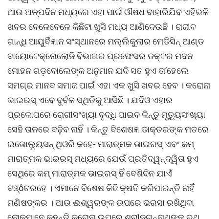
ଆଉ ଅଳ୍ପଦିନ ମଧ୍ୟରେ ଏହା ପାଇଁ ଔଷଧ ବାହାରିଯିବ ଏହିଭଳି
ଖବର ବେଳେବେଳେ କିଛିଟା ଖୁସି ମଧ୍ୟ ଆଣିଦେଉଛି । ରାଜୀବ
ଗାନ୍ଧି ଆୟୁର୍ବିଜ୍ଞାନ ସଂସ୍ଥାନରେ ମଲ୍ଲିକୁଲାର ମେଡିସିନ୍ ଆଣ୍ଡ
ବାୟୋଟେକ୍ନୋଲୋଜି ବିଭାଗର ପ୍ରଫେସର ଡକ୍ଟର ମଦନ
ମୋହନ ଗଡ଼ବୋଲେଙ୍କ ଅନୁମାନ ଯଦି ସତ ହୁଏ ତା’ହେଲେ
ସମଗ୍ର ମାନବ ସମାଜ ପାଇଁ ଏହା ଏକ ଖୁସି ଖବର ହେବ । କରୋନା
ଭାଇରସ୍ ଏବେ ଦୁର୍ବଳ ସ୍ଥିତିକୁ ଆସିଛି । ଯଦିଓ ଏହାର
ପ୍ରକୋପରେ ରୋଗୀସଂଖ୍ୟା ବୃଦ୍ଧି ପାଇବ କିନ୍ତୁ ମୃତ୍ୟୁସଂଖ୍ୟା
ସେହି ତାଳରେ ବଢ଼ିବ ନାହିଁ । କିନ୍ତୁ ବିଶେଷଜ୍ଞ ଡାକ୍ତରଙ୍କ ମତରେ
ଇଭୋଲ୍ୟୁସନ୍ ଥିଓରି କହେ- ମାରାତ୍ମକ ଭାଇରସ୍ ଏବଂ କମ୍
ମାରାତ୍ମକ ଭାଇରସ୍ ମଧ୍ୟରେ ଯେଉଁ ପ୍ରତିଦ୍ୱନ୍ଦ୍ୱିତା ହୁଏ
ସେଥିରେ କମ୍ ମାରାତ୍ମକ ଭାଇରସ୍ ହିଁ ବେଶିଦିନ ଯାଏଁ
ବଞ୍ôଚରହେ । ଏମାନେ ବିଶେଷ କିଛି କ୍ଷତି କରିପାରନ୍ତି ନାହିଁ
ମଣିଷଙ୍କର । ଆଉ ଈଶ୍ୱରଙ୍କ ଉପରେ ଭରସା ରଖିଥିବା
ଲୋକମାନେ କୁହନ୍ତି କରୋନା ଉପରେ ଶ୍ରୀଜଗନ୍ନାଥଙ୍କ ରଥ