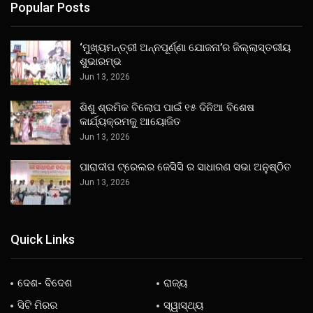
Popular Posts
‘ମୁଖ୍ୟମନ୍ତ୍ରୀ ଅନ୍ନପୂର୍ଣ୍ଣା ଯୋଜନା’ର ଜିଲ୍ଲାସ୍ତରୀୟ
ଶୁଭାରମ୍ଭ
Jun 13, 2026
ଶିଶୁ ଶ୍ରମିକ ବିଲୋପ ପାଇଁ ୧୫ ଦିନିଆ ବିଶେଷ
କାର୍ଯ୍ୟକ୍ରମକୁ ଆୟୋଜିତ
Jun 13, 2026
ପାରାଦୀପ ଟ୍ରେଲର ଜେସିସି ର ସାଧାରଣ ସଭା ଅନୁଷ୍ଠିତ
Jun 13, 2026
Quick Links
ଦେଶ- ବିଦେଶ
ରାଜ୍ୟ
ସିଟି ମିରର
ସ୍ୱାସ୍ଥ୍ୟ