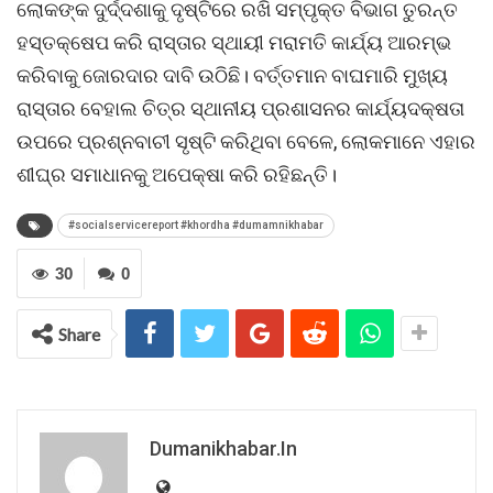
ଲୋକଙ୍କ ଦୁର୍ଦ୍ଦଶାକୁ ଦୃଷ୍ଟିରେ ରଖି ସମ୍ପୃକ୍ତ ବିଭାଗ ତୁରନ୍ତ
ହସ୍ତକ୍ଷେପ କରି ରାସ୍ତାର ସ୍ଥାୟୀ ମରାମତି କାର୍ଯ୍ୟ ଆରମ୍ଭ
କରିବାକୁ ଜୋରଦାର ଦାବି ଉଠିଛି। ବର୍ତ୍ତମାନ ବାଘମାରି ମୁଖ୍ୟ
ରାସ୍ତାର ବେହାଲ ଚିତ୍ର ସ୍ଥାନୀୟ ପ୍ରଶାସନର କାର୍ଯ୍ୟଦକ୍ଷତା
ଉପରେ ପ୍ରଶ୍ନବାଚୀ ସୃଷ୍ଟି କରିଥିବା ବେଳେ, ଲୋକମାନେ ଏହାର
ଶୀଘ୍ର ସମାଧାନକୁ ଅପେକ୍ଷା କରି ରହିଛନ୍ତି।
#socialservicereport #khordha #dumamnikhabar
30
0
Share
Dumanikhabar.in