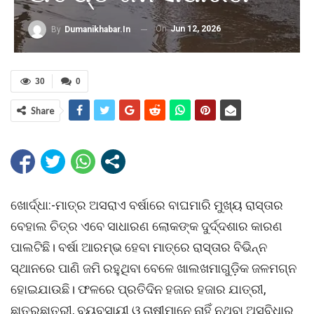
On
Jun 12, 2026
By
Dumanikhabar.in
30
0
Share
ଖୋର୍ଦ୍ଧା:-ମାତ୍ର ଅସରାଏ ବର୍ଷାରେ ବାଘମାରି ମୁଖ୍ୟ ରାସ୍ତାର
ବେହାଲ ଚିତ୍ର ଏବେ ସାଧାରଣ ଲୋକଙ୍କ ଦୁର୍ଦ୍ଦଶାର କାରଣ
ପାଲଟିଛି। ବର୍ଷା ଆରମ୍ଭ ହେବା ମାତ୍ରେ ରାସ୍ତାର ବିଭିନ୍ନ
ସ୍ଥାନରେ ପାଣି ଜମି ରହୁଥିବା ବେଳେ ଖାଲଖମାଗୁଡ଼ିକ ଜଳମଗ୍ନ
ହୋଇଯାଉଛି। ଫଳରେ ପ୍ରତିଦିନ ହଜାର ହଜାର ଯାତ୍ରୀ,
ଛାତ୍ରଛାତ୍ରୀ, ବ୍ୟବସାୟୀ ଓ ଚାଷୀମାନେ ନାହିଁ ନଥିବା ଅସୁବିଧାର