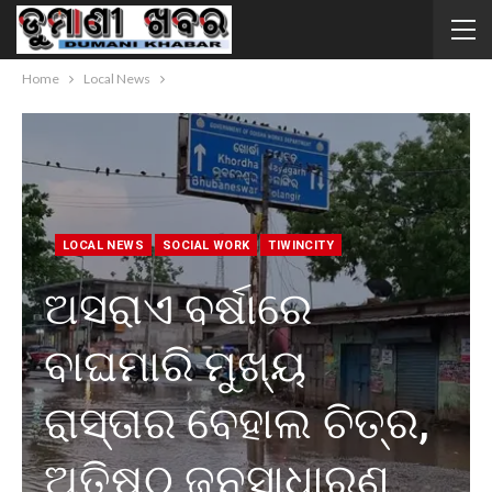
Home
Local News
LOCAL NEWS
SOCIAL WORK
TIWINCITY
ଅସରାଏ ବର୍ଷାରେ
ବାଘମାରି ମୁଖ୍ୟ
ରାସ୍ତାର ବେହାଲ ଚିତ୍ର,
ଅତିଷ୍ଠ ଜନସାଧାରଣ