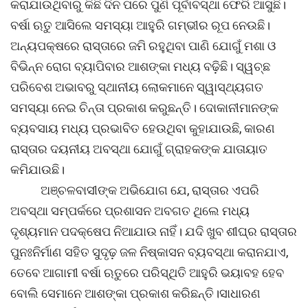
କରାଯାଉଥିବାରୁ କିଛି ଦିନ ପରେ ପୁଣି ପୂର୍ବାବସ୍ଥା ଫେରି ଆସୁଛି।
ବର୍ଷା ଋତୁ ଆସିଲେ ସମସ୍ୟା ଆହୁରି ଗମ୍ଭୀର ରୂପ ନେଉଛି।
ଅନ୍ୟପକ୍ଷରେ ରାସ୍ତାରେ ଜମି ରହୁଥିବା ପାଣି ଯୋଗୁଁ ମଶା ଓ
ବିଭିନ୍ନ ରୋଗ ବ୍ୟାପିବାର ଆଶଙ୍କା ମଧ୍ୟ ବଢ଼ିଛି। ସ୍ୱଚ୍ଛ
ପରିବେଶ ଅଭାବରୁ ସ୍ଥାନୀୟ ଲୋକମାନେ ସ୍ୱାସ୍ଥ୍ୟଗତ
ସମସ୍ୟା ନେଇ ଚିନ୍ତା ପ୍ରକାଶ କରୁଛନ୍ତି। ଦୋକାନୀମାନଙ୍କ
ବ୍ୟବସାୟ ମଧ୍ୟ ପ୍ରଭାବିତ ହେଉଥିବା କୁହାଯାଉଛି, କାରଣ
ରାସ୍ତାର ଦୟନୀୟ ଅବସ୍ଥା ଯୋଗୁଁ ଗ୍ରାହକଙ୍କ ଯାତାୟାତ
କମିଯାଉଛି।
ଅଞ୍ଚଳବାସୀଙ୍କ ଅଭିଯୋଗ ଯେ, ରାସ୍ତାର ଏପରି
ଅବସ୍ଥା ସମ୍ପର୍କରେ ପ୍ରଶାସନ ଅବଗତ ଥିଲେ ମଧ୍ୟ
ଦୃଶ୍ୟମାନ ପଦକ୍ଷେପ ନିଆଯାଉ ନାହିଁ। ଯଦି ଖୁବ ଶୀଘ୍ର ରାସ୍ତାର
ପୁନଃନିର୍ମାଣ ସହିତ ସୁଦୃଢ଼ ଜଳ ନିଷ୍କାସନ ବ୍ୟବସ୍ଥା କରାନଯାଏ,
ତେବେ ଆଗାମୀ ବର୍ଷା ଋତୁରେ ପରିସ୍ଥିତି ଆହୁରି ଭୟାବହ ହେବ
ବୋଲି ସେମାନେ ଆଶଙ୍କା ପ୍ରକାଶ କରିଛନ୍ତି।ସାଧାରଣ