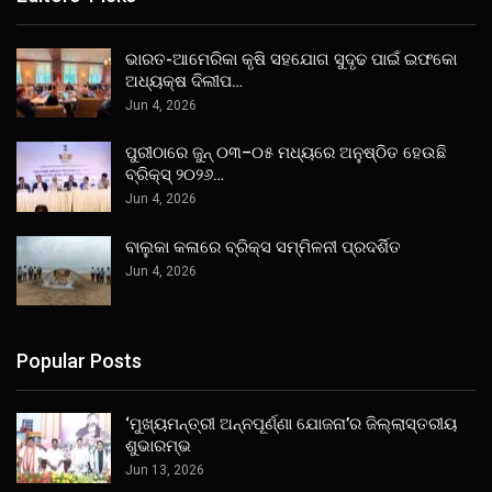
ଭାରତ-ଆମେରିକା କୃଷି ସହଯୋଗ ସୁଦୃଢ ପାଇଁ ଇଫକୋ
ଅଧ୍ୟକ୍ଷ ଦିଲୀପ…
Jun 4, 2026
ପୁରୀଠାରେ ଜୁନ୍ ୦୩–୦୫ ମଧ୍ୟରେ ଅନୁଷ୍ଠିତ ହେଉଛି
ବ୍ରିକ୍ସ୍ ୨୦୨୬…
Jun 4, 2026
ବାଲୁକା କଳାରେ ବ୍ରିକ୍ସ ସମ୍ମିଳନୀ ପ୍ରଦର୍ଶିତ
Jun 4, 2026
Popular Posts
‘ମୁଖ୍ୟମନ୍ତ୍ରୀ ଅନ୍ନପୂର୍ଣ୍ଣା ଯୋଜନା’ର ଜିଲ୍ଲାସ୍ତରୀୟ
ଶୁଭାରମ୍ଭ
Jun 13, 2026