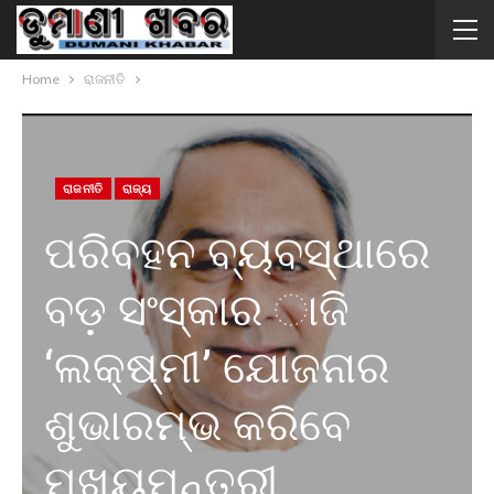
Home
ରାଜନୀତି
ରାଜନୀତି
ରାଜ୍ୟ
ପରିବହନ ବ୍ୟବସ୍ଥାରେ
ବଡ଼ ସଂସ୍କାର ାଜି
‘ଲକ୍ଷ୍ମୀ’ ଯୋଜନାର
ଶୁଭାରମ୍ଭ କରିବେ
ମୁଖ୍ୟମନ୍ତ୍ରୀ