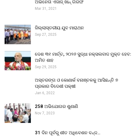
ଅଭିନେତା ଏଜାଜ୍ ଖାନ୍ ଗିରଫ
Mar 31, 2021
ଜିଲ୍ଲାସ୍ତରୀୟ ଯୁବ ମାରାଥନ
Sep 27, 2025
ଦେଶ ୩୧ ମାର୍ଚ୍ଚ, ୨୦୨୬ ସୁଦ୍ଧା ନକ୍ସଲବାଦ ମୁକ୍ତ ହେବ:
ଅମିତ ଶାହ
Sep 29, 2025
ଅସ୍ତରଙ୍ଗ ଓ କୋଣାର୍କ ବନାଞ୍ଚଳକୁ ଆସିଛନ୍ତି ୭
ପ୍ରକାର ବିଦେଶୀ ପକ୍ଷୀ
Jan 6, 2022
258 ଅଭିଯୋଗର ଶୁଣାଣି
Nov 7, 2023
31 ଦିନ ପୂର୍ବରୁ ଶୀତ ଅଧିବେଶନ ବନ୍ଦ…