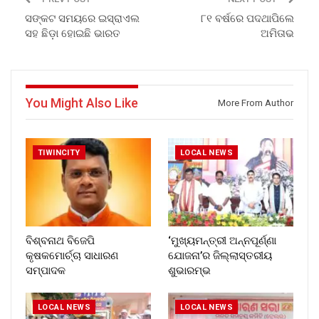
ସଙ୍କଟ ସମୟରେ ଇସ୍ରାଏଲ
୮୧ ବର୍ଷରେ ପଦଥାପିଲେ
ସହ ଛିଡ଼ା ହୋଇଛି ଭାରତ
ଅମିତାଭ
You Might Also Like
More From Author
TIWINCITY
LOCAL NEWS
ବିଶ୍ବନାଥ ବିଜେପି
‘ମୁଖ୍ୟମନ୍ତ୍ରୀ ଅନ୍ନପୂର୍ଣ୍ଣା
କୃଷକମୋର୍ଚ୍ଚା ସାଧାରଣ
ଯୋଜନା’ର ଜିଲ୍ଲାସ୍ତରୀୟ
ସମ୍ପାଦକ
ଶୁଭାରମ୍ଭ
LOCAL NEWS
LOCAL NEWS