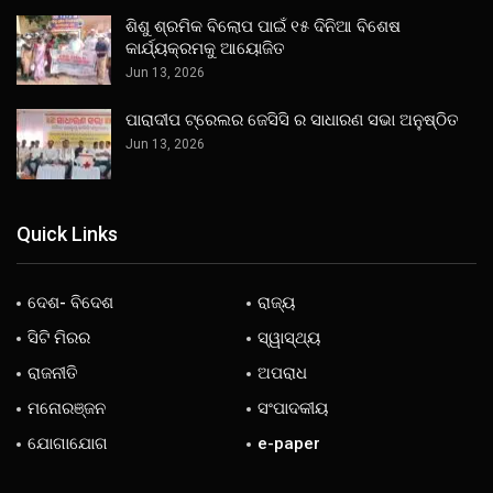
ଶିଶୁ ଶ୍ରମିକ ବିଲୋପ ପାଇଁ ୧୫ ଦିନିଆ ବିଶେଷ
କାର୍ଯ୍ୟକ୍ରମକୁ ଆୟୋଜିତ
Jun 13, 2026
ପାରାଦୀପ ଟ୍ରେଲର ଜେସିସି ର ସାଧାରଣ ସଭା ଅନୁଷ୍ଠିତ
Jun 13, 2026
Quick Links
ଦେଶ- ବିଦେଶ
ରାଜ୍ୟ
ସିଟି ମିରର
ସ୍ୱାସ୍ଥ୍ୟ
ରାଜନୀତି
ଅପରାଧ
ମନୋରଞ୍ଜନ
ସଂପାଦକୀୟ
ଯୋଗାଯୋଗ
e-paper