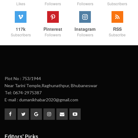
Likes
Followers
Followers
Subscribers
117k
Pinterest
Instagram
RSS
Subscribers
Followers
Followers
Subscribe
Plot No : 753/1944
Near Tarini Temple,Raghunathpur, Bhubaneswar
Tel: 0674-2975387
E-mail : dumanikhabar2020@gmail.com
Editors' Picks