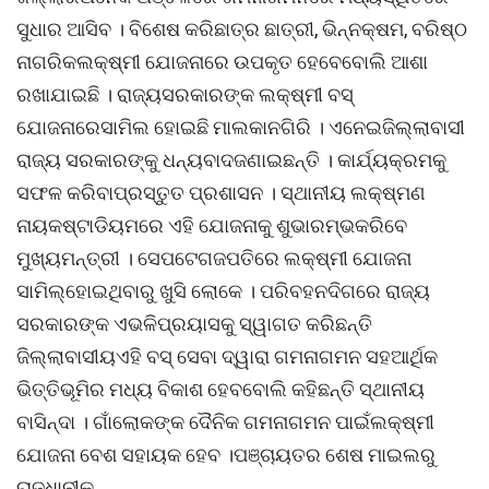
ସୁଧାର ଆସିବ । ବିଶେଷ କରିଛାତ୍ର ଛାତ୍ରୀ, ଭିନ୍ନକ୍ଷମ, ବରିଷ୍ଠ
ନାଗରିକଲକ୍ଷ୍ମୀ ଯୋଜନାରେ ଉପକୃତ ହେବେବୋଲି ଆଶା
ରଖାଯାଇଛି । ରାଜ୍ୟସରକାରଙ୍କ ଲକ୍ଷ୍ମୀ ବସ୍
ଯୋଜନାରେସାମିଲ ହୋଇଛି ମାଲକାନଗିରି । ଏନେଇଜିଲ୍ଲାବାସୀ
ରାଜ୍ୟ ସରକାରଙ୍କୁ ଧନ୍ୟବାଦଜଣାଇଛନ୍ତି । କାର୍ଯ୍ୟକ୍ରମକୁ
ସଫଳ କରିବାପ୍ରସ୍ତୁତ ପ୍ରଶାସନ । ସ୍ଥାନୀୟ ଲକ୍ଷ୍ମଣ
ନାୟକଷ୍ଟାଡିୟମରେ ଏହି ଯୋଜନାକୁ ଶୁଭାରମ୍ଭକରିବେ
ମୁଖ୍ୟମନ୍ତ୍ରୀ । ସେପଟେଗଜପତିରେ ଲକ୍ଷ୍ମୀ ଯୋଜନା
ସାମିଲ୍ହୋଇଥିବାରୁ ଖୁସି ଲୋକେ । ପରିବହନଦିଗରେ ରାଜ୍ୟ
ସରକାରଙ୍କ ଏଭଳିପ୍ରୟାସକୁ ସ୍ୱାଗତ କରିଛନ୍ତି
ଜିଲ୍ଲାବାସୀୟଏହି ବସ୍ ସେବା ଦ୍ୱାରା ଗମନାଗମନ ସହଆର୍ଥିକ
ଭିତ୍ତିଭୂମିର ମଧ୍ୟ ବିକାଶ ହେବବୋଲି କହିଛନ୍ତି ସ୍ଥାନୀୟ
ବାସିନ୍ଦା । ଗାଁଲୋକଙ୍କ ଦୈନିକ ଗମନାଗମନ ପାଇଁଲକ୍ଷ୍ମୀ
ଯୋଜନା ବେଶ ସହାୟକ ହେବ ।ପଞ୍ଚାୟତର ଶେଷ ମାଇଲରୁ
ରାଜଧାନୀକୁ