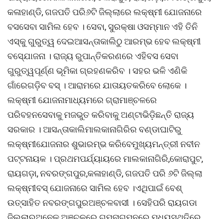
କଳାହାଣ୍ଡି, ଗଜପତି ପରି୬ଟି ଜିଲ୍ଲାରେ ଲକ୍ଷ୍ମୀ ଯୋଜନାରେ
ବସସେବା ସାମିଲ ହେବ । ସେବା, ସୁରକ୍ଷା ଓସମ୍ମାନ ଏହି ତିନି
ଏସ୍କୁ ଗୁରୁତ୍ୱ ଦେଇଆସନ୍ତାକାଲିଠୁ ଆରମ୍ଭ ହେବ ଲକ୍ଷ୍ମୀ
ବସ୍ଯୋଜନା । ରାଜ୍ୟ ରୁପାନ୍ତିକରଣରେ ଏହିବସ ସେବା
ଗୁରୁତ୍ୱପୂର୍ଣ୍ଣ ଭୂମିକା ଗ୍ରହଣକରିବ । ସହର ଭଳି ଏଣିକି
ଗାଁରେଗଡ଼ିବ ବସ୍ । ଆରାମରେ ଯାତାୟତକରିବେ ଲୋକେ ।
ଲକ୍ଷ୍ମୀ ଯୋଜନାମାଧ୍ୟମରେ ଗ୍ରାମାଞ୍ଚଳରେ
ପରିବହନସେବାକୁ ମଜଭୁତ କରିବାକୁ ଅଣ୍ଟାଭିଡ଼ିଛନ୍ତି ରାଜ୍ୟ
ସରକାର । ଆସନ୍ତାକାଲିମାଲକାନାଗିରିର ବଣ୍ଡାଘାଟିରୁ
ଲକ୍ଷ୍ମୀଯୋଜନାର ଶୁଭାରମ୍ଭ କରିବେମୁଖ୍ୟମନ୍ତ୍ରୀ ନବୀନ
ପଟ୍ଟନାୟକ । ପ୍ରଥମପର୍ଯ୍ୟାୟରେ ମାଲକାନାଗିରି,କୋରାପୁଟ,
ରାୟଗଡ଼ା, ନବରଙ୍ଗପୁର,କଳାହାଣ୍ଡି, ଗଜପତି ପରି ୬ଟି ଜିଲ୍ଲା
ଲକ୍ଷ୍ମୀବସ୍ ଯୋଜନାରେ ସାମିଲ ହେବ ।ଏଥିପାଇଁ ବେଶ୍
ଉତ୍ସାହିତ ନବରଙ୍ଗପୁରଅଞ୍ଚଳବାସୀ । ସେହିପରି ରାୟଗଡା
ଜିଲ୍ଲାରଅନେକ ଅଞ୍ଚଳରେ ଗମନାଗମନରେ ମଧ୍ୟସ୍ଥିତିରେ