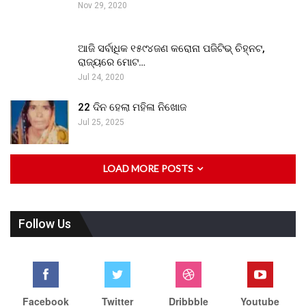
Nov 29, 2020
ଆଜି ସର୍ବାଧିକ ୧୫୯୪ଜଣ କରୋନା ପଜିଟିଭ୍ ଚିହ୍ନଟ,
ରାଜ୍ୟରେ ମୋଟ…
Jul 24, 2020
22 ଦିନ ହେଲା ମହିଳା ନିଖୋଜ
Jul 25, 2025
LOAD MORE POSTS
Follow Us
Facebook
Twitter
Dribbble
Youtube