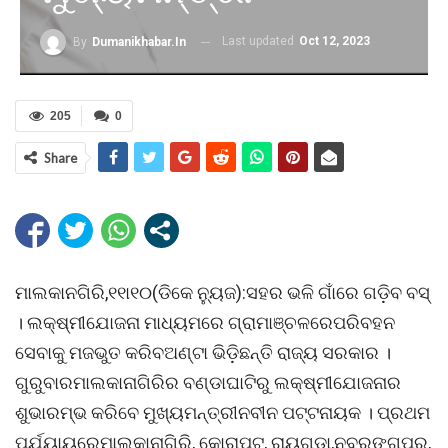
Last updated
Oct 12, 2023
By
Dumanikhabar.in
205
0
Share
ମାଲକାନଗିରି,୧୧ା୧୦(ଡିକେ ନୁ୍ୟଜ):ସହର ଭଳି ଗାଁରେ ଗଡ଼ିବ ବସ୍
। ଲକ୍ଷ୍ମୀଯୋଜନା ମାଧ୍ୟମରେ ଗ୍ରାମାଞ୍ଚଳରେପରିବହନ
ସେବାକୁ ମଜଭୁତ କରିବଅଣ୍ଟା ଭିଡ଼ିଛନ୍ତି ରାଜ୍ୟ ସରକାର ।
ଗୁରୁବାରମାଲକାନାଗିରିର ବଣ୍ଡାଘାଟିରୁ ଲକ୍ଷ୍ମୀଯୋଜନାର
ଶୁଭାରମ୍ଭ କରିବେ ମୁଖ୍ୟମନ୍ତ୍ରୀନବୀନ ପଟ୍ଟନାୟକ । ପ୍ରଥମ
ପର୍ଯ୍ୟାୟରେମାଲକାନାଗିରି, କୋରାପୁଟ, ରାୟଗଡ଼ା,ନବରଙ୍ଗପୁର,