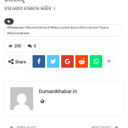
ବସ ସେବା ଚଳାଚଳ କରିବ ।
#Malakangiri #NaveenOdisha # #Majorsystem #launchthe'Lakshmi'Yojana
#kDumanikhabar
205
0
Share
Dumanikhabar.in
PREV POST
NEXT POST