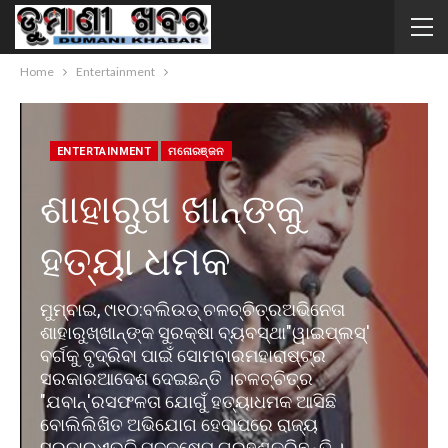
Home
Entertainment
ENTERTAINMENT
ମନୋରଞ୍ଜନ
ଶାହାରୁଖ ଖାନ୍ଙ୍କୁ
ହତ୍ୟା ଧମକ
ମୁମ୍ବାଇ, ୯ା୧୦:ବଲିଉଡ୍ ଚଳଚ୍ଚିତ୍ରଅଭିନେତା
ଶାହାରୁଖ୍ଖାନ୍ଙ୍କ ସୁରକ୍ଷା ବ୍ୟବସ୍ଥା"ୱାଇପ୍ଲସ୍'
ବର୍ଗକୁ ବୃଦ୍ରିବା ପାଇଁ ସୋମବାରମହାରାଷ୍ଟ୍ର
ସରକାରଆଦେଶ ଦେଇଛନ୍ତି ।ଚଳଚ୍ଚିତ୍ର
"ଯବାନ୍'ରସଫଳତା ଯୋଗୁଁ ହତ୍ୟାଧମକ ଆସିଛି
ବୋଲିଲିଖିତ ଅଭିଯୋଗ ହେବାପରେ ରାଜ୍ୟ
ସରକାରଏଭଳି ପଦକ୍ଷେପ ଗ୍ରହଣକରିଛନ୍ତି ।