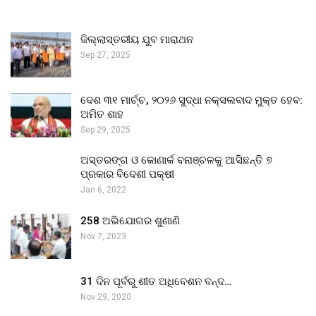
ଜିଲ୍ଲାସ୍ତରୀୟ ଯୁବ ମାରାଥନ
Sep 27, 2025
ଦେଶ ୩୧ ମାର୍ଚ୍ଚ, ୨୦୨୬ ସୁଦ୍ଧା ନକ୍ସଲବାଦ ମୁକ୍ତ ହେବ:
ଅମିତ ଶାହ
Sep 29, 2025
ଅସ୍ତରଙ୍ଗ ଓ କୋଣାର୍କ ବନାଞ୍ଚଳକୁ ଆସିଛନ୍ତି ୭
ପ୍ରକାର ବିଦେଶୀ ପକ୍ଷୀ
Jan 6, 2022
258 ଅଭିଯୋଗର ଶୁଣାଣି
Nov 7, 2023
31 ଦିନ ପୂର୍ବରୁ ଶୀତ ଅଧିବେଶନ ବନ୍ଦ…
Nov 29, 2020