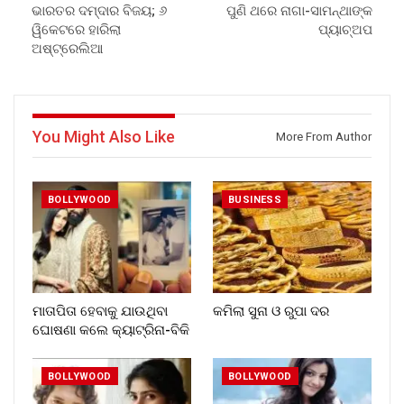
ଭାରତର ଦମ୍ଦାର ବିଜୟ; ୬
ପୁଣି ଥରେ ନାଗା-ସାମନ୍ଥାଙ୍କ
ୱିକେଟରେ ହାରିଲା
ପ୍ୟାଚ୍ଅପ
ଅଷ୍ଟ୍ରେଲିଆ
You Might Also Like
More From Author
BOLLYWOOD
BUSINESS
ମାତାପିତା ହେବାକୁ ଯାଉଥିବା
କମିଲା ସୁନା ଓ ରୁପା ଦର
ଘୋଷଣା କଲେ କ୍ୟାଟ୍ରିନା-ବିକି
BOLLYWOOD
BOLLYWOOD