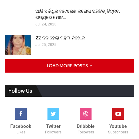
ଆଜି ସର୍ବାଧିକ ୧୫୯୪ଜଣ କରୋନା ପଜିଟିଭ୍ ଚିହ୍ନଟ,
ରାଜ୍ୟରେ ମୋଟ…
Jul 24, 2020
22 ଦିନ ହେଲା ମହିଳା ନିଖୋଜ
Jul 25, 2025
LOAD MORE POSTS
Follow Us
Facebook
Twitter
Dribbble
Youtube
Likes
Followers
Followers
Subscribers