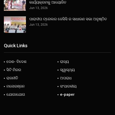
କାର୍ଯ୍ୟକ୍ରମକୁ ଆୟୋଜିତ
Jun 13, 2026
ପାରାଦୀପ ଟ୍ରେଲର ଜେସିସି ର ସାଧାରଣ ସଭା ଅନୁଷ୍ଠିତ
Jun 13, 2026
Quick Links
ଦେଶ- ବିଦେଶ
ରାଜ୍ୟ
ସିଟି ମିରର
ସ୍ୱାସ୍ଥ୍ୟ
ରାଜନୀତି
ଅପରାଧ
ମନୋରଞ୍ଜନ
ସଂପାଦକୀୟ
ଯୋଗାଯୋଗ
e-paper