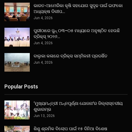
ଭାରତ-ଆମେରିକା କୃଷି ସହଯୋଗ ସୁଦୃଢ ପାଇଁ ଇଫକୋ
ଅଧ୍ୟକ୍ଷ ଦିଲୀପ…
Jun 4, 2026
ପୁରୀଠାରେ ଜୁନ୍ ୦୩–୦୫ ମଧ୍ୟରେ ଅନୁଷ୍ଠିତ ହେଉଛି
ବ୍ରିକ୍ସ୍ ୨୦୨୬…
Jun 4, 2026
ବାଲୁକା କଳାରେ ବ୍ରିକ୍ସ ସମ୍ମିଳନୀ ପ୍ରଦର୍ଶିତ
Jun 4, 2026
Popular Posts
‘ମୁଖ୍ୟମନ୍ତ୍ରୀ ଅନ୍ନପୂର୍ଣ୍ଣା ଯୋଜନା’ର ଜିଲ୍ଲାସ୍ତରୀୟ
ଶୁଭାରମ୍ଭ
Jun 13, 2026
ଶିଶୁ ଶ୍ରମିକ ବିଲୋପ ପାଇଁ ୧୫ ଦିନିଆ ବିଶେଷ