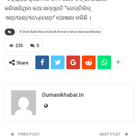
କରିସାରିଥିବା କଥା ସମ୍ପ୍ରତି “ରେଡ୍ଚିଲିଜ୍
ଏଣ୍ଟଇଣ୍ଟଟେନ୍ମେଣ୍ଟ’ ଘୋଷଣା କରିଛି ।
# Shah Rukh Khan # Death threat to khan #dumaniKhabar
235
0
Share
Dumanikhabar.in
PREV POST
NEXT POST