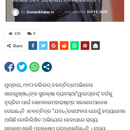
Last updated
Oct 10, 2023
By
Dumanikhabar.in
235
0
Share
ମୁମ୍ବାଇ, ୯ା୧୦:ବଲିଉଡ୍ ଚଳଚ୍ଚିତ୍ରଅଭିନେତା
ଶାହାରୁଖ୍ଖାନ୍ଙ୍କ ସୁରକ୍ଷା ବ୍ୟବସ୍ଥା”ୱାଇପ୍ଲସ୍’ ବର୍ଗକୁ
ବୃଦ୍ରିବା ପାଇଁ ସୋମବାରମହାରାଷ୍ଟ୍ର ସରକାରଆଦେଶ
ଦେଇଛନ୍ତି ।ଚଳଚ୍ଚିତ୍ର “ଯବାନ୍’ରସଫଳତା ଯୋଗୁଁ ହତ୍ୟାଧମକ
ଆସିଛି ବୋଲିଲିଖିତ ଅଭିଯୋଗ ହେବାପରେ ରାଜ୍ୟ
ସରକାରଏଭଳି ପଦକ୍ଷେପ ଗ୍ରହଣକରିଛନ୍ତି । ରାଜ୍ୟ